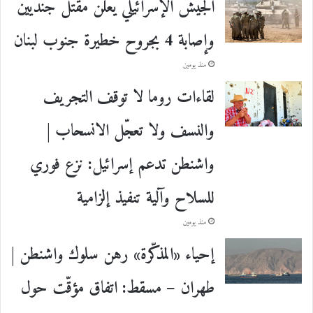
الجيش الإسرائيلي يعلن مقتل جنديين
وإصابة 4 بجروح خطيرة جنوب لبنان
منذ يومين
لقاءات روما لا توقف التجريف
والنسف ولا تعجّل الانسحاب |
واشنطن تدعم إسرائيل: نزع فوري
للسلاح وآلية تنفيذ إلزامية
منذ يومين
إحياء «المذكّرة» رهن سلوك واشنطن |
طهران – مسقط: اتفاق مؤقّت حول