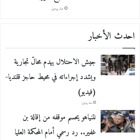
منذ يومين
احدث الأخبار
جيش الاحتلال يهدم محالّ تجارية
ويشدد إجراءاته في محيط حاجز قلنديا-
(فيديو)
منذ يومين
نتنياهو يحسم موقفه من إقالة بن
غفير.. رد رسمي أمام المحكمة العليا