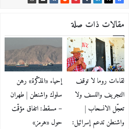
مقالات ذات صلة
إحياء «المذكّرة» رهن
لقاءات روما لا توقف
سلوك واشنطن | طهران
التجريف والنسف ولا
– مسقط: اتفاق مؤقّت
تعجّل الانسحاب |
حول «هرمز»
واشنطن تدعم إسرائيل: