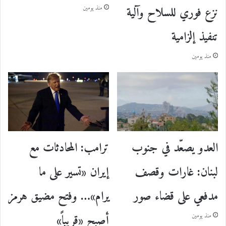
نزع فوري للسلاح وآلية
منذ يومين
تنفيذ إلزامية
منذ يومين
ترامب: المحادثات مع
العدو يصعّد في جنوب
إيران «تسير على ما
لبنان: غارات وقصف
يرام»… وفتح مضيق هرمز
مدفعي على قضاء صور
أصبح «قريباً»
منذ يومين