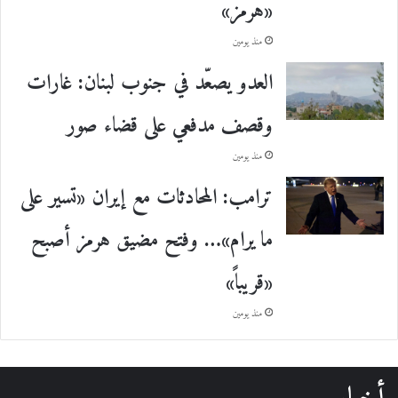
«هرمز»
منذ يومين
العدو يصعّد في جنوب لبنان: غارات
وقصف مدفعي على قضاء صور
منذ يومين
ترامب: المحادثات مع إيران «تسير على
ما يرام»… وفتح مضيق هرمز أصبح
«قريباً»
منذ يومين