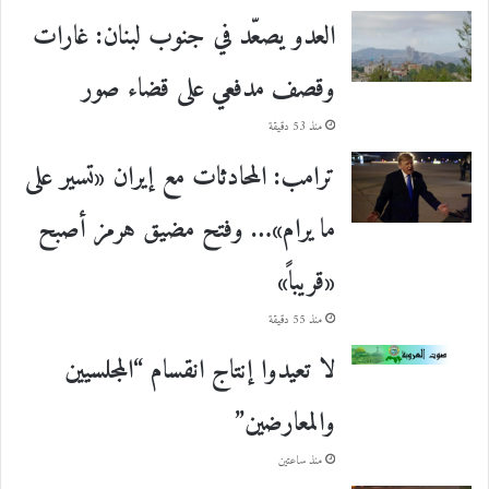
العدو يصعّد في جنوب لبنان: غارات
وقصف مدفعي على قضاء صور
منذ 53 دقيقة
ترامب: المحادثات مع إيران «تسير على
ما يرام»… وفتح مضيق هرمز أصبح
«قريباً»
منذ 55 دقيقة
لا تعيدوا إنتاج انقسام “المجلسيين
والمعارضين”
منذ ساعتين