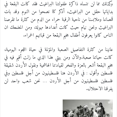
وكذلك مما لن تنساه ذاكرة طفولتنا البراغيث فقد كانت البقعة في
بداياتها حقل من البراغيث، أذكر كنا نصحوا من النوم وقد بات
قمصاننا وملابسنا من ناحية الرقبة حمراء من الدم من كثرة ما تقرصنا
البراغيث ونحن نيام حيث كانت أعدادها مهولة، ومن المضحك ان
الناس كانوا يعرفون أطفال مخيم البقعة من قباتهم الحمراء.
عانينا من كثرة التفاصيل الصعبة والمؤلمة في حياة اللجوء اليومية،
كانت حياتنا صعبة.والآن ومن بيتي هذا الذي ما زلت أقيم فيه في
مخيم البقعة أشعر بالعزة والفخر لقيادتنا الهاشمية ونقول الأردن شقيقة
فلسطين وأقول : في الأردن هنا فلسطينيون من أجل فلسطين وفي
فلسطين فلسطينيون من أجل الأردن … نحن شعب واحد لن
يفرقنا الاحتلال.