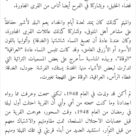
قضاء الخليل، ويشاركنا في الفرح أيضا أناس من القرى المجاورة.
‏والميتم كذلك كان يمتد لعدة أيام والحداد يعم البلد لأشهر حفاظاً
على مشاعر أهل المتوفى، وتشاركنا كذلك عائلات القرى المجاورة،
وكان عندنا عادة أن تصبغ النساء شاشاتها (الغدقة) وأثوابها باللون
الأسود أو الأزرق الغامق، وقد كانت تلبس النساء عادة “العراقية”
“الوقاة”، وبهذه المناسبة سأعرج على بعض المسميات التراثية التي
اندثرت لبعض الأشياء منها: المخدة: يستك، الفرشة: جودل، الغدقة:
غطاء الرأس، العراقية، الوقاة حتى اللهجة تغيرت.
لم أكن قد ولدت في العام 1948، لكني سمعت وعرفت مما رواه
اجدادنا وما كنت سمعته من أمي وأبي أن القرية احتلت أول ليلة
في رمضان من العام 1948، وقت السحور، ‏‏هوجمت القرية من
قبل عصابات الاحتلال المسلحة، ‏تمت مقاومتهم والاشتباك معهم
من قبل الثوّار. استشهد العديد من أبناء قريتي في تلك الليلة ومنهم