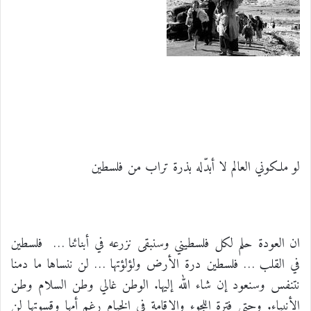
لو ملكوني العالم لا أبدّله بذرة تراب من فلسطين
ان العودة حلم لكل فلسطيني وسنبقى نزرعه في أبنائنا … فلسطين
في القلب … فلسطين درة الأرض ولؤلؤتها … لن ننساها ما دمنا
نتنفس وسنعود إن شاء الله إليها. الوطن غالي وطن السلام وطن
الأنبياء. وحتى فترة اللجوء والإقامة في الخيام رغم أمها وقسوتها لن