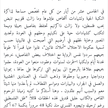
في الخامس عشر من أيار من كل عام نخصّص مساحة لذاكرة
النكبة الحية ولشهادات أشخاص عايشوها وما زالت قلوبهم تنبض
بحب فلسطين، ولا زالت ذاكرتهم تحتفظ بتفاصيل جميلة ومهمة
لتكتب كشهادات حية على نكبتهم وحقهم في العودة وتحديد
المصير وحماية لحقهم في أرضهم التي أصبحت في غالبيتها حسب
تسمية حكومة الاحتلال “أملاك غائبين”، غابوا عنها قسراً لا طوعاً
جميعهم سردوا نفس الرواية مع اختلاف ببعض التفاصيل؛ خرجوا
لهدنة أيام ولكنها استمرت لسنوات وعقود، منعوا من العودة، حلموا
جميعهم خلالها بالرجوع الى بيوتهم التي تركوها على حالها ، بمونتها
ودواجنها وحبوبها وحقولها وذهب النساء في الصناديق الخشبية
والعسل في الجرار، والبيارات ومواسم القطاف، لم يأخذوا منها شيئاً
معم والسبب أنهم عائدون . وهنا أستذكر ما كتبه زميلنا المرحوم
القاص والكاتب خليل قنديل لهذه الحلقات قائلاً: “ظل الفلسطيني
برغم ترحيله وتهجيره القسري منذ نكبة 48 مروراً بنكسة 67 أكبر