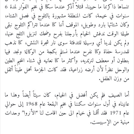
تنساها ذاكرتنا ما حيينا. فمثلاً أذكر عندما سكنا في مخيم الفوّار لمدة 6
سنوات في خيمة، كانت المنطقة مشهورة بالثلوج في فصل الشتاء،
وكان شتائها بارد وطويل، الموقف أننا كنا عندما تتراكم الثلوج نبقى
طيلة الوقت ندفش الخيام بأرجلنا بفرح وضحك لنزيل الثلج عنها،
ولم يكن لدينا أي وسيلة للتدفئة سوى نار شجرة النتش، كنا نذهب
للمدرسة حفاة وكنا نفرح عندما نستلم بكجة من الوكالة ونجد فيها
بنطلون أو معطف لنرتديه، وأكثر ما كنا نعانيه في شتاء المخيم الطين
والوحل نظراً لأن أرضه زراعية، فقد كانت الجزمة تحمل طيناً أثقل
من وزن الطفل.
أما الصيف فلم يكن أفضل في الخيام، كان سيئاً أيضاً وهذا ما
عانيناه في أول سنوات سكننا في مخيم البقعة عام 1968 إلى حوالي
عام 1971 فقد أقمنا في خيام الى حين اقامت لنا “الأنروا” وحدات
مبنية من الإسبيست.