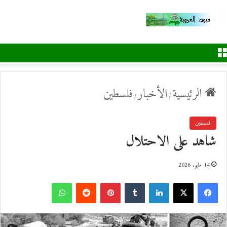
القائمة
الرئيسية
الأخبار
فلسطين
/
/
فلسطين
شاهد على الاحتلال
14 مايو، 2026
ف
ل
ب
و
ي
X
ي
T
ي
R
ا