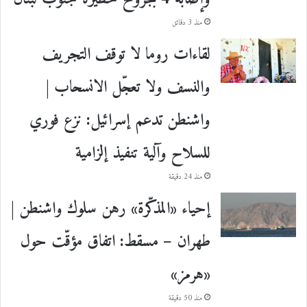
منذ 3 دقائق
لقاءات روما لا توقف التجريف
والنسف ولا تعجّل الانسحاب |
واشنطن تدعم إسرائيل: نزع فوري
للسلاح وآلية تنفيذ إلزامية
منذ 24 دقيقة
إحياء «المذكّرة» رهن سلوك واشنطن |
طهران – مسقط: اتفاق مؤقّت حول
«هرمز»
منذ 50 دقيقة