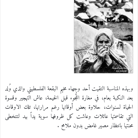
وبهذه المناسبة التقيت أحد وجهاء مخيم البقعة الفلسطيني والذي وُلد
بعد النكبة بعام، في مغارة اللُّجوء قبل الخيمة، عاش التهجير وقسوة
الحياة لسنوات، حلاوة بعض أوقاتها رغم مرارتها، تلك الاوقات
التي تقاسمتها عائلات وعاشت كل ظروفها سوية يداً بيد لتتخطى
محنتها بانتظار مصير غامض بدون ملامح .