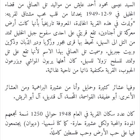
السيد عيسى محمود أحمد عايش من مواليد تل الصافي من قضاء
الخليل في 9-12-1949 يحدثنا من قلب محب مشتاق لقريته:
“وُلدت في هذه القرية الخالدة، المعروفة تاريخياً بأنها كانت أرض
معركة تل أجنادين، تقع قريتي على احدى سفوح جبل الخليل تمتد
من التل الى السهل، تحيط بها قرى عجور وزكريا ودير الذّبان وذكرين
وبيت جبريل. وسميت تل الصافي بهذا الاسم لأنها تقع على تل
وتمتد للسفح نزولا للسهل. كان أهلها يربون المواشي ويزرعون
الحبوب، القرية مكتفية ذاتيا من ناحية غذائية.
وفيها عشائر كثيرة وحمايل وأنا من عشيرة البراهمية ومن العشائر
الأخرى: أبو عفيفة، القواسمة، اللّحسة، آل قنديل، آل أبو الريش.
كان عدد سكان القرية في العام 1948 حوالي 1250 نسمة تجمعهم
المودة والمحبة ولكل عشيرة حارة- كما كنا نسميها- (ديوان) يجتمعون
فيها على حب الأرض وحب فلسطين كاملةً.