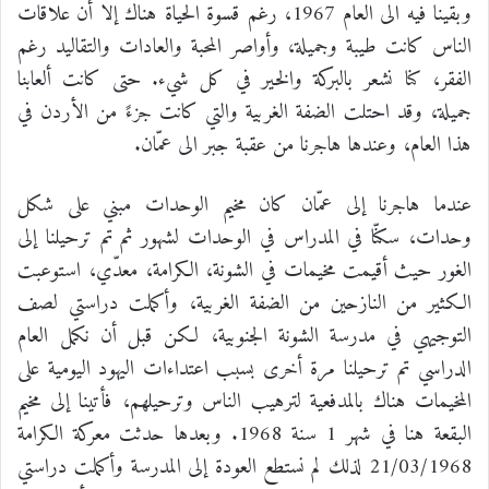
وبقينا فيه الى العام 1967، رغم قسوة الحياة هناك إلا أن علاقات
الناس كانت طيبة وجميلة، وأواصر المحبة والعادات والتقاليد رغم
الفقر، كنا نشعر بالبركة والخير في كل شيء. حتى كانت ألعابنا
جميلة، وقد احتلت الضفة الغربية والتي كانت جزءً من الأردن في
هذا العام، وعندها هاجرنا من عقبة جبر الى عمّان.
عندما هاجرنا إلى عمّان كان مخيم الوحدات مبني على شكل
وحدات، سكنّا في المدراس في الوحدات لشهور ثم تم ترحيلنا إلى
الغور حيث أقيمت مخيمات في الشونة، الكرامة، معدّي، استوعبت
الكثير من النازحين من الضفة الغربية، وأكملت دراستي لصف
التوجيهي في مدرسة الشونة الجنوبية، لكن قبل أن نكمل العام
الدراسي تم ترحيلنا مرة أخرى بسبب اعتداءات اليهود اليومية على
المخيمات هناك بالمدفعية لترهيب الناس وترحيلهم، فأتينا إلى مخيم
البقعة هنا في شهر 1 سنة 1968. وبعدها حدثت معركة الكرامة
21/03/1968 لذلك لم نستطع العودة إلى المدرسة وأكملت دراستي