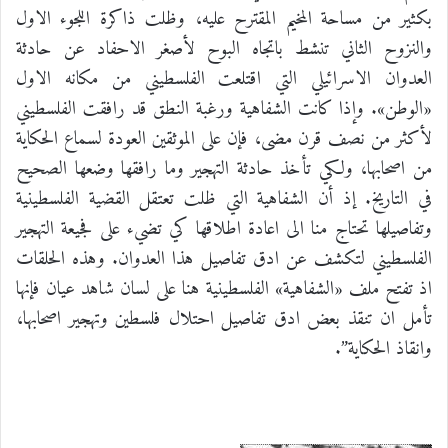
بكثير من مساحة المخيم المقترح عليه، وظلت ذاكرة اللجوء الاول
والنزوح الثاني تنشط باتجاه البوح لأصغر الاحفاد عن حادثة
العدوان الاسرائيلي التي اقتلعت الفلسطيني من مكانه الاول
«الوطن». وإذا كانت الشفاهية ورغبة النطق قد رافقت الفلسطيني
لأكثر من نصف قرن مضى، فإن على الموثقين العودة لسماع الحكاية
من اصحابها، ولكي تأخذ حادثة التهجير وما رافقها وضعها الصحيح
في التاريخ. إذ أن الشفاهية التي ظلت تعتقل القضية الفلسطينية
وتفاصيلها تحتاج منا الى اعادة اطلاقها كي تضيء على فجيعة التهجير
الفلسطيني لتكشف عن ادق تفاصيل هذا العدوان. وهذه الحلقات
اذ تفتح ملف «الشفاهية» الفلسطينية هنا على لسان شاهد عيان فإنها
تأمل ان تنقذ بعض ادق تفاصيل احتلال فلسطين وتهجير اصحابها،
وانقاذ الحكاية”.