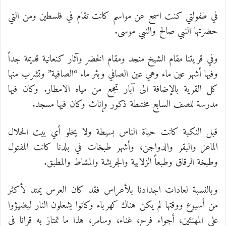
في طفولتي كنت اسمع عن مواسم كانت تقام في فلسطين ومن التي
حضرتها النبي صالح والنبي موسى.
وفي قريتنا مقام الشيخ منجد ومقام الخضر وآثار كنعانية قديمة جداً
وفيها أشهر عين ماء وهي عين الصافي وبئر ماء “الصافية” وتشرب منها
كل القرية بالإضافة الى آبار تجمع من مياه الامطار. وكان فيها
مدرسة للصف السابع مختلطة ذكور وإناث وكان فيها مسجد.
قبل النكبة كانت حياة الناس بسيطة ولا يخلو أي بيت الحلال
الماعز والبقر والدواجن، وأشهر طبخات في بلدنا كانت المفتول
وطبخة الرقاق وطبعاً الزلابية والجريشة والمشاط والمطبق.
وبالنسبة لعادات اجدادنا بلأعراس فقد كان العرس يمتد لأكثر
من أسبوع ‏ووقتها لم يكن هناك كهرباء وكانوا يشعلون النار ‏ليضيؤوا
على المهنئين، ‏أجواء فرح، غناء، وسامر، هذا ما تمتاز به قرانا في