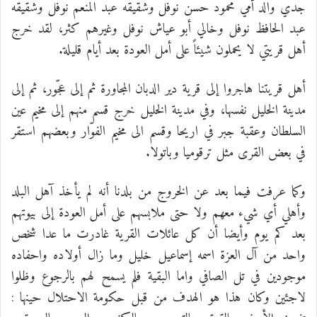
جدي والد أمي محمود حسن نوفل وشقيقه عبد المنعم نوفل وشقيقه
عبد الحافظ نوفل وخالي أبو عياش نوفل وغيرهم كثر، لقد خرج
أهل قريتي لا يحملون شيئاً على أمل العودة بعد أيام قليلة.
أهل قريتنا هاجروا إلى قرية دير الدبان المجاورة ثم إلى عجّور، ثم إلى
مدينة الخليل نفسها، وفي مدينة الخليل خرج قسم منهم إلى مخيم عين
السلطان وعقبة جبر في اريحا وقسم الى مخيم الفوّار وبعضهم استقر
في بعض القرى مثل ترقوميا وباتولا.
وكما عرفت فيما بعد عن الخروج من بلدنا أنه لم يأخذ آهل البلد
وأهلي أي شيء معهم ولا حتى ملابسهم على أمل العودة إلى بيوتهم
بعد كم يوم وأيضا أن كل عائلات القرية غادرت ما عدا شخص
واحد من آل العزة اسمه إسماعيل خليل وما زال أولاده واحفاده
موجودين في تل الصافي واما البقية فلم يسمح لهم بالرجوع وظلوا
لاجئين وكان هذا هو الهدف من قبل حكومة الاحتلال حينها :