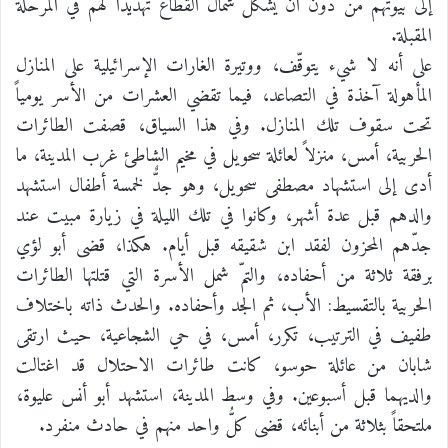
إلى بيوتهم من دون أن يشكّل شمال القطاع تهديداً لهم في المرحلة
المقبلة.
على أنه لا شيء يتوقّف، ووتيرة الغارات الإسرائيلية على المنازل
المأهولة آخذة في التصاعد، فيما تقضي العشرات من الأسر يومياً
تحت سقوف تلك المنازل. وفي هذا السياق، قصفت الطائرات
الحربية، أمس، منزلاً لعائلة سحويل في مخيم الشاطئ غرب المدينة، ما
أدى إلى استشهاد مصطفى سحويل، وهو جدٌّ لخمسة أطفال استشهد
والدهم قبل عدة أشهر، وكانوا في تلك الليلة في زيارة مبيت عند
جدّهم المحزون لفقد ابن شقيقه قبل أيام. هكذا، قضى أبو لؤي
برفقة ثلاثة من أحفاده، والتمّ شمل الأسرة التي قتلتها الطائرات
الحربية بالتقسيط: الأب، ثم الجد وأحفاده. والحدث ذاته باختلاف
طفيف في الترتيب، تكرر، أمس، في حي الشجاعية، حيث ارتقى
شابان من عائلة حوسو، كانت طائرات الاحتلال قد اغتالت
والديهما قبل أسبوعين. وفي وسط المدينة، استشهد أبو أنس عليوة،
ملتحقاً بثلاثة من أبنائه، قضى كلُّ واحد منهم في حادث منفرد.