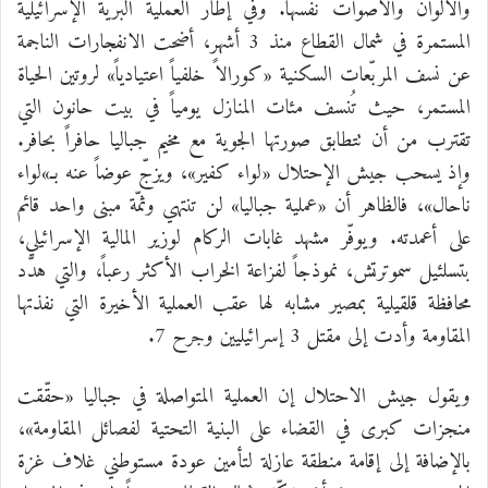
والألوان والأصوات نفسها. وفي إطار العملية البرية الإسرائيلية
المستمرة في شمال القطاع منذ 3 أشهر، أضحت الانفجارات الناجمة
عن نسف المربّعات السكنية «كورالاً خلفياً اعتيادياً» لروتين الحياة
المستمر، حيث تُنسف مئات المنازل يومياً في بيت حانون التي
تقترب من أن تتطابق صورتها الجوية مع مخيم جباليا حافراً بحافر.
وإذ يسحب جيش الإحتلال «لواء كفير»، ويزجّ عوضاً عنه بـ»لواء
ناحال»، فالظاهر أن «عملية جباليا» لن تنتهي وثمّة مبنى واحد قائم
على أعمدته. ويوفّر مشهد غابات الركام لوزير المالية الإسرائيلي،
بتسلئيل سموترتش، نموذجاً لفزاعة الخراب الأكثر رعباً، والتي هدّد
محافظة قلقيلية بمصير مشابه لها عقب العملية الأخيرة التي نفذتها
المقاومة وأدت إلى مقتل 3 إسرائيليين وجرح 7.
ويقول جيش الاحتلال إن العملية المتواصلة في جباليا «حقّقت
منجزات كبرى في القضاء على البنية التحتية لفصائل المقاومة»،
بالإضافة إلى إقامة منطقة عازلة لتأمين عودة مستوطني غلاف غزة