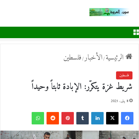
القائمة
الرئيسية
الأخبار
فلسطين
/
/
فلسطين
شريط غزة يتكرّر: الإبادة ثابتاً وحيداً
8 يناير، 2025
ف
ل
ب
و
ي
X
ي
T
ي
R
ا