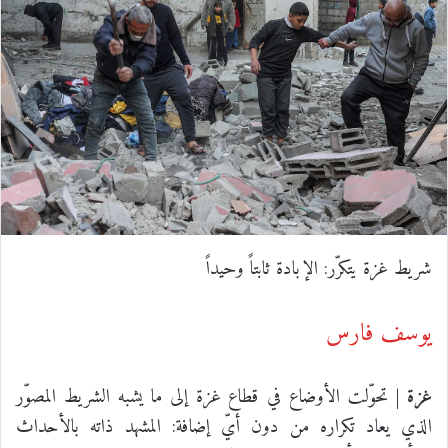
س
ن
u
ن
e
ت
ب
ك
m
ت
d
س
و
د
b
ي
d
ا
ك
إ
l
ر
i
ب
ن
r
ي
t
س
شريط غزة يتكرّر: الإبادة ثابتاً وحيداً
ت
يوسف فارس
غزة
| تحوّلت الأوضاع في قطاع غزة إلى ما يشبه الشريط المصوّر
الذي يعاد تكراره من دون أيّ إضافة: المشهد ذاته بالأحداث