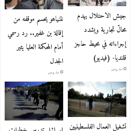
جيش الاحتلال يهدم
نتنياهو يحسم موقفه من
محالّ تجارية ويشدد
إقالة بن غفير.. رد رسمي
إجراءاته في محيط حاجز
أمام المحكمة العليا يثير
قلنديا- (فيديو)
الجدل
منذ يومين
منذ يومين
تشغيل العمال الفلسطينيين
إسرائيل تدرس خطوات