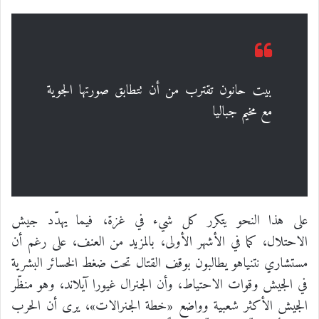
بيت حانون تقترب من أن تتطابق صورتها الجوية
مع مخيم جباليا
على هذا النحو يتكرر كل شيء في غزة، فيما يهدّد جيش
الاحتلال، كما في الأشهر الأولى، بالمزيد من العنف، على رغم أن
مستشاري نتنياهو يطالبون بوقف القتال تحت ضغط الخسائر البشرية
في الجيش وقوات الاحتياط، وأن الجنرال غيورا آيلاند، وهو منظّر
الجيش الأكثر شعبية وواضع «خطة الجنرالات»، يرى أن الحرب