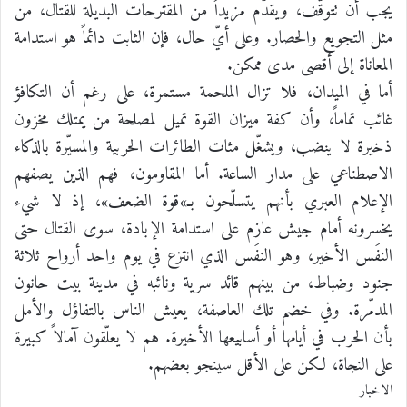
يجب أن تتوقّف، ويقدّم مزيداً من المقترحات البديلة للقتال، من
مثل التجويع والحصار. وعلى أيّ حال، فإن الثابت دائماً هو استدامة
المعاناة إلى أقصى مدى ممكن.
أما في الميدان، فلا تزال الملحمة مستمرة، على رغم أن التكافؤ
غائب تماماً، وأن كفة ميزان القوة تميل لمصلحة من يمتلك مخزون
ذخيرة لا ينضب، ويشغّل مئات الطائرات الحربية والمسيّرة بالذكاء
الاصطناعي على مدار الساعة. أما المقاومون، فهم الذين يصفهم
الإعلام العبري بأنهم يتسلّحون بـ»قوة الضعف»، إذ لا شيء
يخسرونه أمام جيش عازم على استدامة الإبادة، سوى القتال حتى
النفَس الأخير، وهو النفَس الذي انتزع في يوم واحد أرواح ثلاثة
جنود وضباط، من بينهم قائد سرية ونائبه في مدينة بيت حانون
المدمّرة. وفي خضم تلك العاصفة، يعيش الناس بالتفاؤل والأمل
بأن الحرب في أيامها أو أسابيعها الأخيرة. هم لا يعلّقون آمالاً كبيرة
على النجاة، لكن على الأقل سينجو بعضهم.
الاخبار