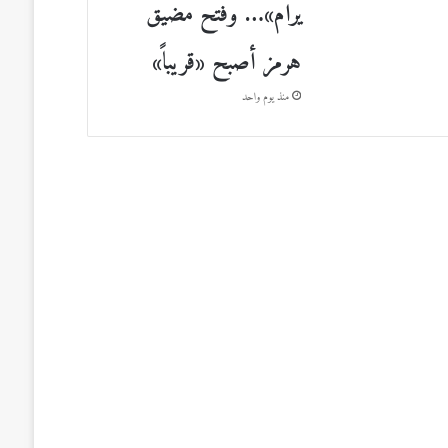
يرام»… وفتح مضيق
هرمز أصبح «قريباً»
منذ يوم واحد