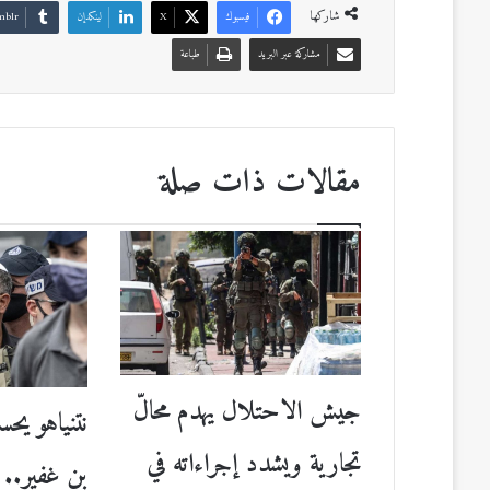
شاركها
فيسبوك
‫X
لينكدإن
مشاركة عبر البريد
طباعة
مقالات ذات صلة
جيش الاحتلال يهدم محالّ
نتنياهو يحس
تجارية ويشدد إجراءاته في
بن غفير.. 