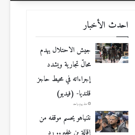
احدث الأخبار
جيش الاحتلال يهدم
محالّ تجارية ويشدد
إجراءاته في محيط حاجز
قلنديا- (فيديو)
منذ يوم واحد
نتنياهو يحسم موقفه من
إقالة بن غفير.. رد