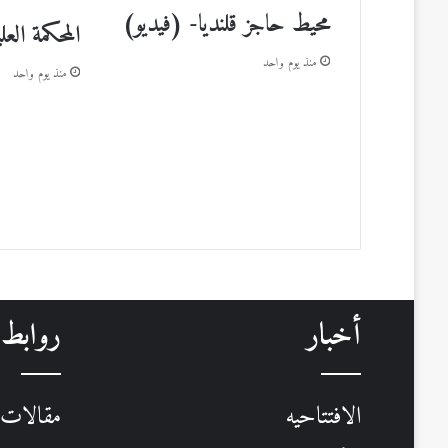
محيط حاجز قلنديا- (فيديو)
المحكمة العل
منذ يوم واحد
منذ يوم واحد
أخبار
روابط
الافتتاحيه
مقالات