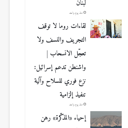
لبنان
منذ يوم واحد
لقاءات روما لا توقف
التجريف والنسف ولا
تعجّل الانسحاب |
واشنطن تدعم إسرائيل:
نزع فوري للسلاح وآلية
تنفيذ إلزامية
منذ يوم واحد
إحياء «المذكّرة» رهن