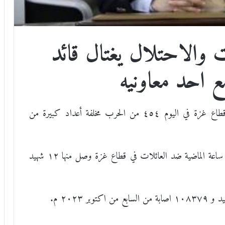
والاحتلال يغتال قائد
 احد معاونيه
تواصل الطائرات الإسرائيلية قصفها لمختلف مناطق قطاع غزة في اليوم ٤٥٤ من الحرب مخلفة أعداد كبيرة من
وارتكب الاحتلال الاسرائيلي مجزرتين خلال ال ٤٨ ساعة الماضية ضد العائلات في قطاع غزة وصل منها ١٢ شهيد