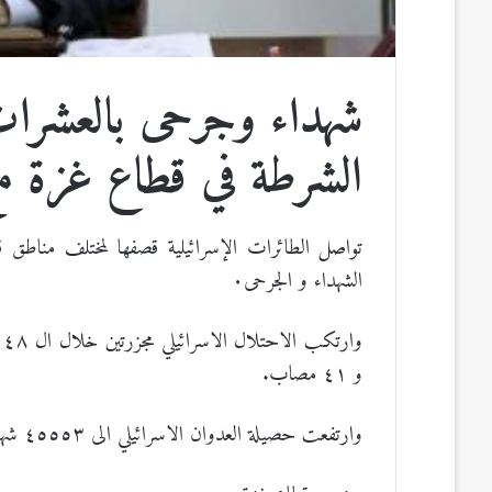
شهداء وجرحى بالعشرات 
الشرطة في قطاع غزة مع
الشهداء و الجرحى٠
و ٤١ مصاب.
وارتفعت حصيلة العدوان الاسرائيلي الى ٤٥٥٥٣ شهيد و ١٠٨٣٧٩ اصابة من السابع من اكتوبر ٢٠٢٣ م.