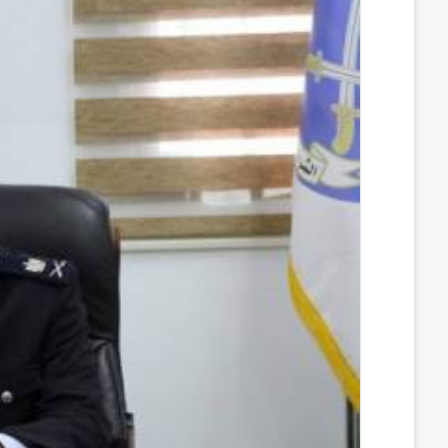
س
ن
u
ن
e
ب
ك
m
ت
d
و
د
b
ي
d
ك
إ
l
ر
i
ن
r
ي
t
س
ت