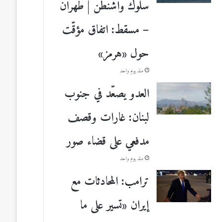
سلوك واشنطن | طهران
– مسقط: اتفاق مؤقّت
حول «هرمز»
منذ يوم واحد
العدو يصعّد في جنوب
لبنان: غارات وقصف
مدفعي على قضاء صور
منذ يوم واحد
ترامب: المحادثات مع
إيران «تسير على ما