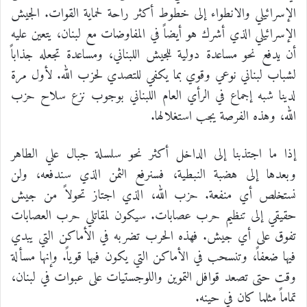
الإسرائيلي والانطواء إلى خطوط أكثر راحة لحماية القوات. الجيش
الإسرائيلي الذي أشرك هو أيضاً في المفاوضات مع لبنان، يتعين عليه
أن يدفع نحو مساعدة دولية للجيش اللبناني، ومساعدة تجعله جذاباً
لشباب لبناني نوعي وقوي بما يكفي للتصدي لحزب الله. لأول مرة
لدينا شبه إجماع في الرأي العام اللبناني بوجوب نزع سلاح حزب
الله، وهذه الفرصة يجب استغلالها.
إذا ما اجتذبنا إلى الداخل أكثر نحو سلسلة جبال علي الطاهر
وبعدها إلى هضبة النبطية، فسنرفع الثمن الذي سندفعه، ولن
نستخلص أي منفعة. حزب الله، الذي اجتاز تحولاً من جيش
حقيقي إلى تنظيم حرب عصابات. سيكون لمقاتلي حرب العصابات
تفوق على أي جيش. فهذه الحرب تضربه في الأماكن التي يبدي
فيها ضعفاً، وتنسحب في الأماكن التي يكون فيها قوياً. وإنها مسألة
وقت حتى تصعد قوافل التموين واللوجستيات على عبوات في لبنان،
تماماً مثلما كان في حينه.