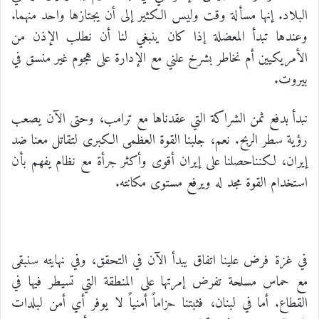
البلاد. إنها مسألة وقت وليس الكثير إلى أن يجتازها واحد منهما.
وعندها تبدأ المعضلة إذا كان ينبغي لنا أن نطلب الإذن من
الأمريكيين أم نخاطر بشرخ علني مع الإدارة على هجوم غير منسق في
بيروت.
نبدأ بدفع ثمن الشراكة التي عقدناها مع ترامب، وحتى الآن يصعب
رؤية سطر الربح. نعم، جلبنا القوة العظمى الكبرى لتقاتل معنا ضد
إيران، لكنناحصلنا على إيران أقوى وأكثر جرأة مع نظام يفهم بأن
استخدام القوة مجد له ويرفع مستوى مكانته.
في غزة فرض علينا اتفاق يبدأ الآن في التحقق، وفي نهايته سنبقى
مع حماس مسلحة تفرض إمرتها على المنطقة التي تسيطر فيها في
القطاع. أما في لبنان، فثبتنا حزاماً أمنياً لا يوفر أي أمن لبلدات