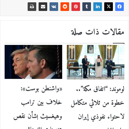
مقالات ذات صلة
«واشنطن بوست»:
لوموند: “اتفاق مكة”..
خلاف بين ترامب
خطوة من ثلاثي متكامل
وهيغسيث بشأن نقص
لاحتواء نفوذي إيران