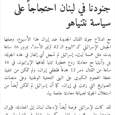
جنودنا في لبنان احتجاجاً على
سياسة نتنياهو
مع اندلاع جولة القتال الجديدة ضد إيران هذا الأسبوع، وصفها
الجيش الإسرائيلي كـ “اليوم الـ 42 لزئير الأسد”. بمرور 16 ساعة
بدت مثل همسة ليث، إسرائيل لم تسجل أي إنجاز في هذه الجولة،
بل وأنهتها مع معادلة ردع خطيرة ثبتها تجاهها الإيرانيون. في 16
ساعة من القتال دمر 12 هدفاً فقطفي إيران، ولم تتمكن من تنفيذ
خطة الهجوم الكبرى على البنى التحتية الوطنية وعلى منصات
الصواريخ التي رممت في إيران. كما أن إسرائيل لم تتمكن أيضاً من
استغلال الجولة لصياغة معادلة خاصة بها.
لقد كانت لإسرائيل فرصة أيضاً لإدخال لبنان إلى المعادلة. فإيران