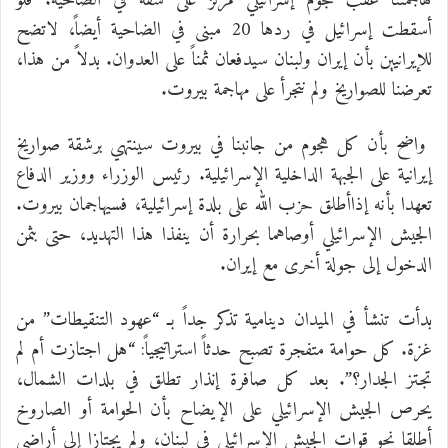
هاجمتنا عقب هجوم إسرائيلي مركز على شقة في الضاحية. فلو
أسقطت إسرائيل في ردها 20 مبنى في الضاحية أيضاً، لاتضح
للإيرانيين بأن إيران ولبنان سيدفعان ثمناً على العدوان. بدلاً من هذا،
تعرضنا للصواريخ ولم نتجرأ على مهاجمة بيروت.
واضح بأن كل هجوم من جانبنا في بيروت سينتهي برشقة صواريخ
إيرانية على الجبهة الداخلية الإسرائيلية. رئيس الوزراء ووزير الدفاع
تعهدا بأنه إذاأطلق حزب الله على بلدة إسرائيلية، فسيهاجمان بيروت.
الجيش الإسرائيلي أوصاهما بحرارة أن ينفذا هذا التهديد، حتى بثمن
الدخول إلى جولة أخرى مع إيران.
بدأت تنشأ في الميدان دينامية تذكر جداً بـ “عهود التنقيطات” من
غزة. كل حوامة متفجرة تصبح حدثاً استراتيجياً: “هل اجتازت أم لم
تجتز الجدار؟”. بعد كل صافرة إنذار تطلق في بلدات الشمال،
يحرص الجيش الإسرائيلي على الإيضاح بأن الحوامة أو الصاروخ
أطلقا نحو قوات الجيش الإسرائيلي في لبنان، ولم يجتازا إلى أراضي