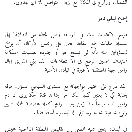
الشمال، ونراوح في المكان مع نزيف متواصل بلا أي جدوى.
إجماع لبناني نادر
موسم الانتخابات بات في ذروته، وقبل لحظة من انطلاقنا إلى
سلسلة عمليات لجمع المقاعد يتعين على رئيس الأركان أن يوضح
للمسؤولين عنه بأنه لن يسمح هو أو جنوده بعمليات عسكرية
تستهدف تحسين الوضع في الاستطلاعات. لقد بقي الفريق إيال
زامير الجهة المستقلة الأخيرة في قيادتنا الأمنية.
لقد درج على اختيار مواجهاته مع المستوى السياسي المسؤول فوقه
بعناية كي لا يعتبر كدياً. لكن من يشاهد قناة الحكم يرى أن دم
زامير بات مباحاً منذ زمن بعيد. برامج كاملة مخصصة لحملة تشهير
ونزع شرعية ضده، وما تبقى له ليخسره أمانته فقط.
في لبنان، يتعين عليه السعي إلى تقليص المنطقة الداخلية للجيش