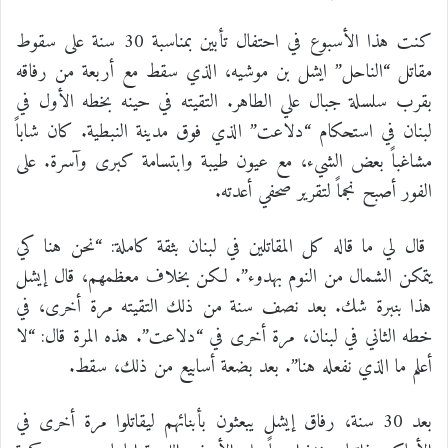
كنت هذا الأسبوع في احتفال تأبين بمناسبة 30 سنة على سقوط
مقاتل “الناحل” ايشل بن موشيه، الذي سقط مع أربعة من رفاقه
بقرب سلسلة جبال علي الطاهر. التقيته في حينه بخطه الأول في
لبنان في استحكام “دلاعت” الذي فوق مدينة النبطية. كان شاباً
مشاغباً بعض الشيء، مع عيون طيبة وابتسامة كبرى وآسرة. على
الفور أصبح نجماً لتقرير صحفي أعدته.
قال لي ما قاله كل المقاتلين في لبنان بثقة كاملة: “نحن هنا كي
يتمكن الشمال من النوم بهدوء”. لكن بخلاف معظمهم، قال إيشل
هذا بنبرة شك. بعد نصف سنة من ذلك التقيته مرة أخرى، في
خطه الثاني في لبنان، مرة أخرى في “دلاعت”. هذه المرة قال: “لا
أعلم ما الذي نفعله هنا”. بعد بضعة أسابيع من ذلك، سقط.
بعد 30 سنة، رفاق إيشل يبعثون بأبنائهم ليقاتلوا مرة أخرى في