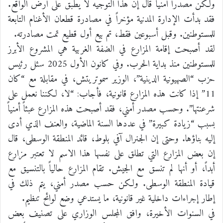
ولكن مصدراً أمنياً قال إن هذا التوجيه لا يُطبق على أرض الواقع.
فقد بدأت الإدارة المدنية مؤخراً في مصادرة قطعان الأغنام التابعة
للمستوطنين. وقبل أسبوعين فقط، تم بيع أول قطيع تمت مصادرته.
لقد أصبحت إقامة المزارع في الضفة الغربية هي المشروع الأبرز
للمستوطنين منذ بداية الحرب. وفي كانون الأول 2025 سئل رئيس
حزب “الصهيونية الدينية”، الوزير سموتريتش، في مقابلة مع “كان
11” إذا كانت هذه المزارع قانونية، فأجاب: “لا، لكننا نعمل على
شرعنتها”. وحسب مصدر أمني، فقد أصبحت هذه المزارع عبئاً أمنياً
بسبب “زيادة كبيرة” في عددها السنة الماضية، والعنف الذي أدى
إليه بناؤها. وحتى إن الجنرال آفي بلوط، قائد المنطقة الوسطى، قال
إن بعض المزارع التي تطلق على نفسها هذا الاسم لا تعتبر مزارع
أبداً، أو أنها لم تنسق مع الجيش. تقام المزارع حالياً بالتنسيق مع
قيادة المنطقة الوسطى. ولكن حسب مصدر أمني، يتم ذلك في
إطار إجراءات داخلية غير قانونية، ما يستدعي وضع لوائح تنظيم.
في السنوات الأخيرة، وافق المجلس الوزاري على تصنيف بعض