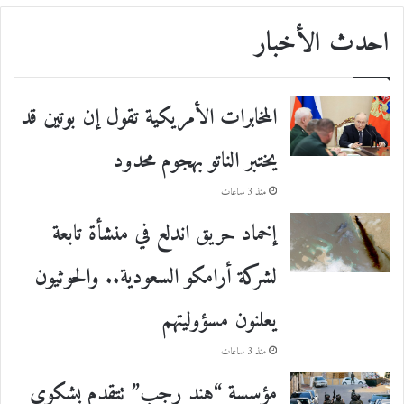
احدث الأخبار
المخابرات الأمريكية تقول إن بوتين قد
يختبر الناتو بهجوم محدود
منذ 3 ساعات
إخماد حريق اندلع في منشأة تابعة
لشركة أرامكو السعودية.. والحوثيون
يعلنون مسؤوليتهم
منذ 3 ساعات
مؤسسة “هند رجب” تتقدم بشكوى