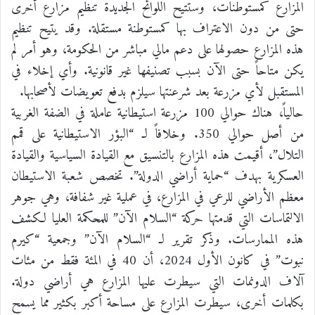
المزارع كمستوطنات، وستتيح اللوائح الجديدة تنظيم مزارع أخرى
حتى من دون الاعتراف بها كمستوطنة مستقلة. وقد يتيح تنظيم
هذه المزارع حصولها على دعم مالي مباشر من الحكومة، وهو أمر لم
يكن متاحاً حتى الآن بسبب تصنيفها غير قانونية. وأي إخلاء في
المستقبل لأي مزرعة بعد شرعنتها سيلزم بدفع تعويضات لأصحابها.
حالياً، هناك حوالي 100 مزرعة استيطانية عاملة في الضفة الغربية
من أصل حوالي 350. وخلافاً لـ “البؤر الاستيطانية على قمم
التلال”، أقيمت هذه المزارع بالتنسيق مع القيادة السياسية والقيادة
العسكرية بهدف “حماية أراضي الدولة”. تخصص شعبة الاستيطان
معظم الأراضي للرعي في المزارع، في عملية غير شفافة، وهي جوهر
الالتماسات التي قدمتها حركة “السلام الآن” للمحكمة العليا لكشف
هذه الممارسات. وذكر تقرير لـ “السلام الآن” وجمعية “كيرم
نبوت” في كانون الأول 2024، أن 40 في المئة فقط من مئات
آلاف الدونمات التي سيطرت عليها المزارع هي أراضي دولة.
بكلمات أخرى، سيطرت المزارع على مساحة أكبر بكثير مما يسمح