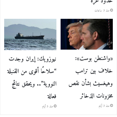
حدود غزة
منذ 3 ساعات
«واشنطن بوست»:
نيوزويك: إيران وجدت
خلاف بين ترامب
“سلاحًا أقوى من القنبلة
وهيغسيث بشأن نقص
النووية”.. ويحقق نتائج
مخزونات الذخائر
فعالة
منذ 3 أيام
منذ 5 أيام