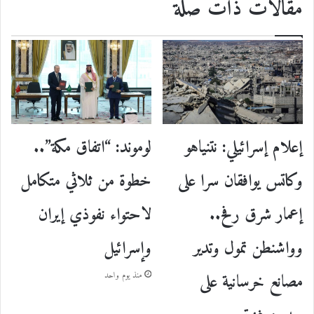
مقالات ذات صلة
إعلام إسرائيلي: نتنياهو
لوموند: “اتفاق مكة”..
وكاتس يوافقان سرا على
خطوة من ثلاثي متكامل
إعمار شرق رفح..
لاحتواء نفوذي إيران
وواشنطن تمول وتدير
وإسرائيل
مصانع خرسانية على
منذ يوم واحد