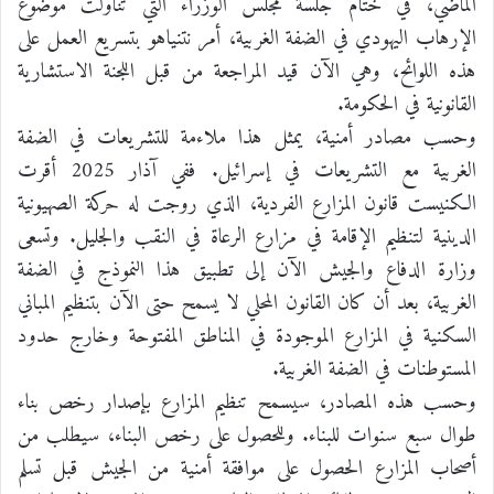
الماضي، في ختام جلسة مجلس الوزراء التي تناولت موضوع
الإرهاب اليهودي في الضفة الغربية، أمر نتنياهو بتسريع العمل على
هذه اللوائح، وهي الآن قيد المراجعة من قبل اللجنة الاستشارية
القانونية في الحكومة.
وحسب مصادر أمنية، يمثل هذا ملاءمة للتشريعات في الضفة
الغربية مع التشريعات في إسرائيل. ففي آذار 2025 أقرت
الكنيست قانون المزارع الفردية، الذي روجت له حركة الصهيونية
الدينية لتنظيم الإقامة في مزارع الرعاة في النقب والجليل. وتسعى
وزارة الدفاع والجيش الآن إلى تطبيق هذا النموذج في الضفة
الغربية، بعد أن كان القانون المحلي لا يسمح حتى الآن بتنظيم المباني
السكنية في المزارع الموجودة في المناطق المفتوحة وخارج حدود
المستوطنات في الضفة الغربية.
وحسب هذه المصادر، سيسمح تنظيم المزارع بإصدار رخص بناء
طوال سبع سنوات للبناء. وللحصول على رخص البناء، سيطلب من
أصحاب المزارع الحصول على موافقة أمنية من الجيش قبل تسلم