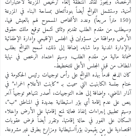
الرخصة، ويجوز لقائد المنطقة إلغاء ترخيص المزرعة لاعتبارات
أمنية. وستشمل اللوائح أيضاً بنوداًتتعلق بمساحة البناء في المزرعة
(150 متراً مربعاً) وعدد الأشخاص المسموح لهم بالعيش فيها.
وسيطلب من مقدم الطلب تقديم وثائق تشمل توقيع مالك حقوق
الأرض وموافقة من مسؤولين في المجلس الإقليمي وإدارة الإطفائية
والإدارة المدنية وما شابه. إضافة إلى ذلك، تسمح اللوائح بطلب
ضمانة مالية من مقدم الطلب، وسيتم اعتماد الرخص في نهاية
المطاف من قبل المجلس الأعلى للتخطيط.
كان الدفع قدماً بهذه اللوائح على رأس توجيهات رئيس الحكومة في
ختام جلسة الكابنيت التي سميت بـ “كابنت الأعلام الحمراء” في
آذار الماضي. وإضافة إلى هذه التوجيهات، أصدر نتنياهو توجيهاً آخر
ينص على عدم إقامة أي بؤر استيطانية جديدة في المناطق “ب”،
وسيتم تطبيق إجراءات إنفاذ فعالة لمنع إقامتها على الأرض وإخلاء
السكان على الفور في حالة إقامتها. وتقرر أيضاً فرض عقوبات
اقتصادية على من يقيمون بؤراًاستيطانية ومزارع بطرق غير مشروعة.