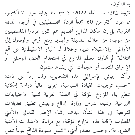
به القانون.
نتيجة لذلك، منذ العام 2022، لا سيما منذ بداية حرب 7 أكتوبر،
تم طرد أكثر من 60 تجمعاً للرعاة الفلسطينيين في أرجاء الضفة
الغربية. بل إن سكان المزارع أنفسهم هم الذين طردوا الفلسطينيين
من بيوتهم، من خلال المضايقة والتهديد ومنع الرعي والوصول إلى
الأراضي والاستيلاء عليها. وخلافاً لـ “البؤر الاستيطانية على قمم
التلال” لم تشارك معظم المزارع في استخدام العنف الوحشي أو
الإحراق المتعمد أو الهجمات التي ينفذها ملثمون.
وأكد الجيش الإسرائيلي هذه التفاصيل، وقال رداً على ذلك:
“حسب توجيهات القيادة السياسية، تجري حالياً دراسة إمكانية
تنظيم بناء المزارع المؤقتة في الضفة الغربية لتلبية الاحتياجات
الزراعية. وعليه، تدرس وزارة الدفاع والجيش تطبيق تعديلات
تشريعية في هذا الشأن بهدف إنشاء الإطار القانوني والأمني
المطلوب لإقامة هذه المزارع المؤقتة، مع مراعاة الاعتبارات الأمنية
الضرورية”. وحسب مصدر أمني، “تشمل مسودة اللوائح بنوداً تنص