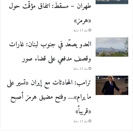
طهران – مسقط: اتفاق مؤقّت حول
«هرمز»
منذ 13 ساعة
العدو يصعّد في جنوب لبنان: غارات
وقصف مدفعي على قضاء صور
منذ 13 ساعة
ترامب: المحادثات مع إيران «تسير على
ما يرام»… وفتح مضيق هرمز أصبح
«قريباً»
منذ 13 ساعة