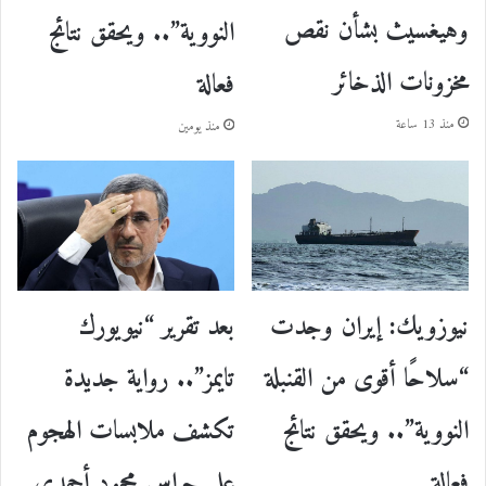
وهيغسيث بشأن نقص
النووية”.. ويحقق نتائج
مخزونات الذخائر
فعالة
منذ 13 ساعة
منذ يومين
نيوزويك: إيران وجدت
بعد تقرير “نيويورك
“سلاحًا أقوى من القنبلة
تايمز”.. رواية جديدة
النووية”.. ويحقق نتائج
تكشف ملابسات الهجوم
فعالة
على حراس محمود أحمدي