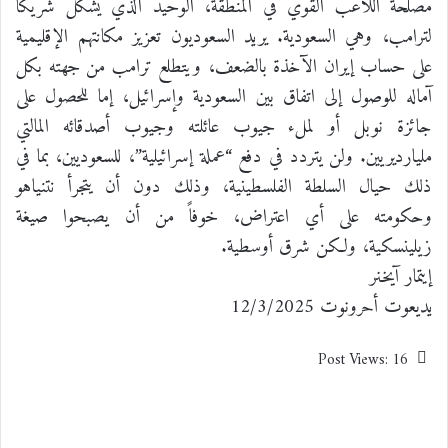
مصلحة اللاعب القوي في المنطقة، الوحيد الذي يشكل شريكاً
لترامب، وهي السعودية. يريد السعوديون تعزيز مكانتهم الإقليمية
على حساب إيران الآخذة بالضعف، ويتطلع ترامب من جهته بكل
آماله للوصول إلى اتفاق بين السعودية وإسرائيل، إما للحصول على
جائزة نوبل أو لملء جيوب عائلته وجيوب أصدقائه المالتي
مليارديريين. ولن يتردد في دفع “عملة إسرائيلية”، للسعوديين، بما في
ذلك حيال السلطة الفلسطينية، وذلك دون أن يتجرأ نتنياهو
وحكومته على أي اعتراض، خوفاً من أن يصبحوا صيغة
زيلينسكية، ولكن شرق أوسطية.
إيتمار آيخنر
يديعوت أحرونوت 12/3/2025
Post Views:
16