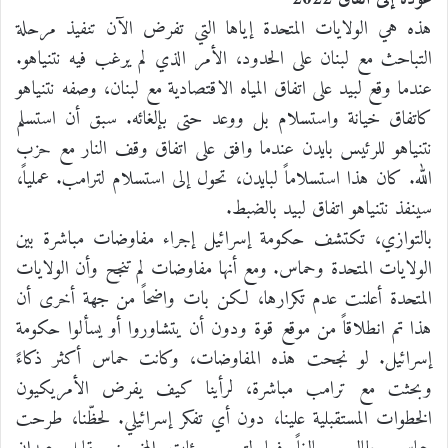
هذه هي الولايات المتحدة إياها التي تفرض الآن تنفيذ مرحلة
التباحث مع لبنان على الحدود، الأمر الذي لم يرغب فيه نتنياهو.
عندما وقع لبيد على اتفاق المياه الاقتصادية مع لبنان، وصفه نتنياهو
كاتفاق خيانة واستسلام بل ووعد حتى بإلغائه. سبق أن استسلم
نتنياهو للرئيس بايدن عندما وافق على اتفاق وقف النار مع حزب
الله. كان هذا استسلاماً لبايدن، تحول إلى استسلام لترامب. عملياً،
سينفذ نتنياهو اتفاق لبيد بالضبط.
بالتوازي، تكتشف حكومة إسرائيل إجراء مفاوضات مباشرة بين
الولايات المتحدة وحماس. ومع أنها مفاوضات لم تنجح وأن الولايات
المتحدة أعلنت عدم تكرارها، لكن بات واضحاً من جهة أخرى أن
هذا تم انطلاقاً من موقع قوة ودون أن يتشاوروا أو يسألوا حكومة
إسرائيل. لو نجحت هذه المفاوضات، وكانت حماس أكثر ذكاءً
وبحثت مع ترامب مباشرة، لرأينا كيف يفرض الأمريكيون
الخطوات المستقبلية علينا، دون أي تفكر إسرائيلي. لحظّنا، طرحت