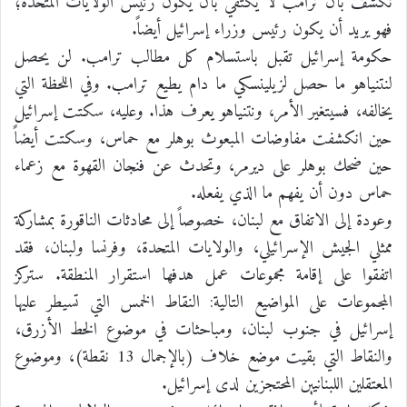
نكشف بأن ترامب لا يكتفي بأن يكون رئيس الولايات المتحدة؛
فهو يريد أن يكون رئيس وزراء إسرائيل أيضاً.
حكومة إسرائيل تقبل باستسلام كل مطالب ترامب. لن يحصل
لنتنياهو ما حصل لزيلينسكي ما دام يطيع ترامب. وفي اللحظة التي
يخالفه، فسيتغير الأمر، ونتنياهو يعرف هذا. وعليه، سكتت إسرائيل
حين انكشفت مفاوضات المبعوث بوهلر مع حماس، وسكتت أيضاً
حين ضحك بوهلر على ديرمر، وتحدث عن فنجان القهوة مع زعماء
حماس دون أن يفهم ما الذي يفعله.
وعودة إلى الاتفاق مع لبنان، خصوصاً إلى محادثات الناقورة بمشاركة
ممثلي الجيش الإسرائيلي، والولايات المتحدة، وفرنسا ولبنان، فقد
اتفقوا على إقامة مجموعات عمل هدفها استقرار المنطقة. ستركز
المجموعات على المواضيع التالية: النقاط الخمس التي تسيطر عليها
إسرائيل في جنوب لبنان، ومباحثات في موضوع الخط الأزرق،
والنقاط التي بقيت موضع خلاف (بالإجمال 13 نقطة)، وموضوع
المعتقلين اللبنانيين المحتجزين لدى إسرائيل.