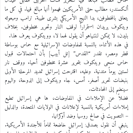
حماس مطالب مبالغاً فيها لتحرير مئات المخربين مقابل عيدان
ألكسندر، مطالب حتى الأمريكيين فهموا أنها مبالغ فيها. في كل ما
يتعلق بالمخطوفين، بدا النهج الأمريكي بشرى طيبة. ترامب ومبعوثه
ويتكوف يريدان استمراراً لوقف النار وتحرير مخطوفين. بخلاف
بايدن، لا يمكن لنتنياهو أن يقول لهما لا، وويتكوف يعرف هذا.
في هذه الأثناء، بالنسبة للمفاوضات الإسرائيلية مع حماس بوساطة
قطر ومصر، تقدر “القدس” [تل أبيب] بأن احتمالات قبول
حماس منحى ويتكوف بتحرير عشرة مخطوفين أحياء ووقف نار
لستين يوماً متدنية. وعليه، اقترحت إسرائيل تمديد المرحلة الأولى
بنبضات تحرير أصغر. أمس، جاء ويتكوف إلى الدوحة، واليوم
سينضم إلى المحادثات.
فضلاً عن الإملاءات في المفاوضات، ها هي إسرائيل تطيع
إملاءات أمريكية بالنسبة لإعلانات في الولايات المتحدة، والدليل
– التصويت في صالح روسيا وضد أوكرانيا.
ينبغي أن نقول بصدق: إسرائيل خاضعة تماماً للأجندة الأمريكية.