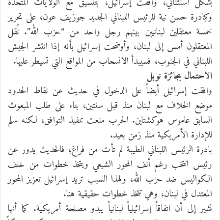
بشكل استثنائي، وافقت إسرائيل، بتنسيق مع الولايات المتحدة
وكبادرة حسن نية للرئيس اللبناني الجديد جوزيف عون، على تحرير
خمسة معتقلين لبنانيين بينهم رجل واحد من “حزب الله”. نُقل
المعتقلون أمس إلى لبنان، وأوضحت إسرائيل بأنه إذا انتشر الجيش
اللبناني في الجنوب، فسيبدأ الانسحاب من المواقع التي تسيطر عليها.
الاحتمال بجائزة نوبل
وافقت إسرائيل أيضاً على الدخول في حديث عن نقاط الحدود
موضع الخلاف مع لبنان منذ قبل سنتين، بناء على طلب المبعوث
السابق عاموس هوكشتاين. الحرب منعت تنفيذ التوافق، لكنه سلم
للإدارة الأمريكية منذ زمن بعيد.
بادرة الرئيس اللبناني الطيبة لم تأت من فراغ؛ فالحديث يدور عن
رئيس انتخب رغم أنف المحور الشيعي ويتخذ خطوات من خلف
الكواليس ضد حزب الله، ولهذا السبب تريد إسرائيل تعزيز المحور
المعتدل في لبنان، وهي تتخذ خطوات حقيقية هنا.
نشير إلى أن اتفاقاً إسرائيلياً لبنانياً يبدو مصلحة أمريكية. كما أنها