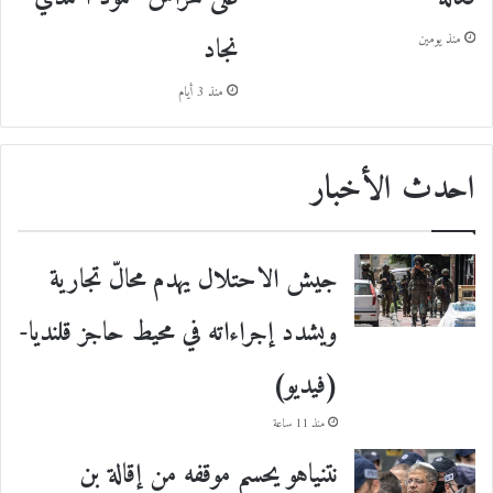
نجاد
منذ يومين
منذ 3 أيام
احدث الأخبار
جيش الاحتلال يهدم محالّ تجارية
ويشدد إجراءاته في محيط حاجز قلنديا-
(فيديو)
منذ 11 ساعة
نتنياهو يحسم موقفه من إقالة بن