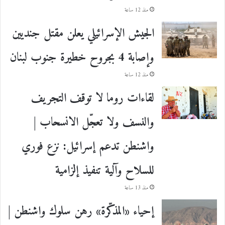
منذ 12 ساعة
الجيش الإسرائيلي يعلن مقتل جنديين
وإصابة 4 بجروح خطيرة جنوب لبنان
منذ 12 ساعة
لقاءات روما لا توقف التجريف
والنسف ولا تعجّل الانسحاب |
واشنطن تدعم إسرائيل: نزع فوري
للسلاح وآلية تنفيذ إلزامية
منذ 13 ساعة
إحياء «المذكّرة» رهن سلوك واشنطن |