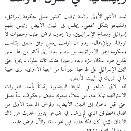
تبدو الأشهر الأولى لرئاسة ترامب كشهر عسل لحكومة إسرائيل،
ولنتنياهو بشكل شخصي. يجلس في البيت الأبيض رئيس يفهم
إسرائيل ومصالح الإسرائيليين، ولا يحاول فرض حلول وخطوات لا
تروقنا. وبالإجمال، يبدو أن ترامب يعمل وفق منطق يتناسب
وحكومة اليمين الإسرائيلية. بل ويسير بعيداً إلى أكثر من هذا حين
يقترح طرد سكان غزة وبناء ريفييرا هناك. تلك حلول لم يجرؤ حتى
اليمين الإسرائيلي على طرحها. غير أننا من الجهة الأخرى، نرى خيبة
ما في شريك في البيت الأبيض.
لقد لاقى نتنياهو في الغرفة البيضاوية إنساناً يأخذ القرارات
الاستراتيجية نيابة عنه. من خلال مبعوثه ستيف ويتكوف، بدأ يعمل
حتى قبل دخوله إلى البيت الأبيض، وفرض المرحلة الأولى من
اتفاق المخطوفين الذي لم يرغب فيه نتنياهو. يدور الحديث عن ذاك
الاتفاق الذي كان ممكناً عقده قبل نحو سنة، والآن فرض عليه.
عودة إلى اتفاق 2022