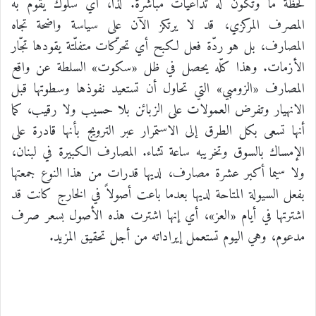
لحظة ما وتكون له تداعيات مباشرة. لذا، أي سلوك يقوم به
المصرف المركزي، قد لا يرتكز الآن على سياسة واضحة تجاه
المصارف، بل هو ردّة فعل لكبح أي تحرّكات متفلّتة يقودها تجّار
الأزمات. وهذا كلّه يحصل في ظل «سكوت» السلطة عن واقع
المصارف «الزومبي» التي تحاول أن تستعيد نفوذها وسطوتها قبل
الانهيار وتفرض العمولات على الزبائن بلا حسيب ولا رقيب، كما
أنها تسعى بكل الطرق إلى الاستمرار عبر الترويج بأنها قادرة على
الإمساك بالسوق وتخريبه ساعة تشاء. المصارف الكبيرة في لبنان،
ولا سيما أكبر عشرة مصارف، لديها قدرات من هذا النوع جمعتها
بفعل السيولة المتاحة لديها بعدما باعت أصولاً في الخارج كانت قد
اشترتها في أيام «العز»، أي إنها اشترت هذه الأصول بسعر صرف
مدعوم، وهي اليوم تستعمل إيراداته من أجل تحقيق المزيد.