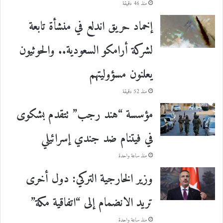
منذ 46 دقيقة
إخماد حريق اندلع في منشأة تابعة
لشركة أرامكو السعودية.. والحوثيون
يعلنون مسؤوليتهم
منذ 52 دقيقة
مؤسسة “هند رجب” تتقدم بشكوى
في فيتنام ضد جندي إسرائيلي
منذ ساعة واحدة
وزير الخارجية التركي: دول أخرى
تريد الانضمام إلى “اتفاقية مكة”
منذ ساعة واحدة