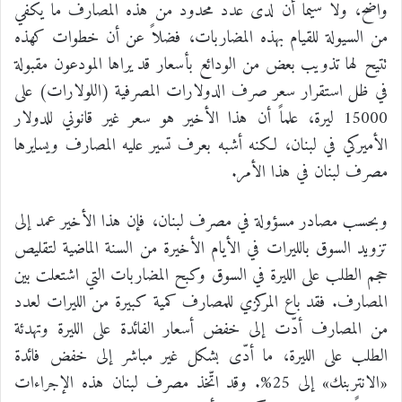
واضح، ولا سيما أن لدى عدد محدود من هذه المصارف ما يكفي
من السيولة للقيام بهذه المضاربات، فضلاً عن أن خطوات كهذه
تتيح لها تذويب بعض من الودائع بأسعار قد يراها المودعون مقبولة
في ظل استقرار سعر صرف الدولارات المصرفية (اللولارات) على
15000 ليرة، علماً أن هذا الأخير هو سعر غير قانوني للدولار
الأميركي في لبنان، لكنه أشبه بعرف تسير عليه المصارف ويسايرها
مصرف لبنان في هذا الأمر.
وبحسب مصادر مسؤولة في مصرف لبنان، فإن هذا الأخير عمد إلى
تزويد السوق بالليرات في الأيام الأخيرة من السنة الماضية لتقليص
حجم الطلب على الليرة في السوق وكبح المضاربات التي اشتعلت بين
المصارف. فقد باع المركزي للمصارف كمية كبيرة من الليرات لعدد
من المصارف أدّت إلى خفض أسعار الفائدة على الليرة وتهدئة
الطلب على الليرة، ما أدّى بشكل غير مباشر إلى خفض فائدة
«الانتربنك» إلى 25%. وقد اتّخذ مصرف لبنان هذه الإجراءات