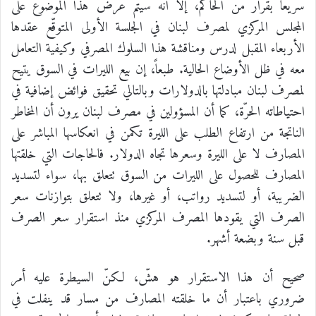
سريعاً بقرار من الحاكم، إلا أنه سيتم عرض هذا الموضوع على
المجلس المركزي لمصرف لبنان في الجلسة الأولى المتوقّع عقدها
الأربعاء المقبل لدرس ومناقشة هذا السلوك المصرفي وكيفية التعامل
معه في ظل الأوضاع الحالية. طبعاً، إن بيع الليرات في السوق يتيح
لمصرف لبنان مبادلتها بالدولارات وبالتالي تحقيق فوائض إضافية في
احتياطاته الحرّة، كما أن المسؤولين في مصرف لبنان يرون أن المخاطر
الناتجة من ارتفاع الطلب على الليرة تكمن في انعكاسها المباشر على
المصارف لا على الليرة وسعرها تجاه الدولار. فالحاجات التي خلقتها
المصارف للحصول على الليرات من السوق تتعلق بها، سواء لتسديد
الضريبة، أو لتسديد رواتب، أو غيرها، ولا تتعلق بتوازنات سعر
الصرف التي يقودها المصرف المركزي منذ استقرار سعر الصرف
قبل سنة وبضعة أشهر.
صحيح أن هذا الاستقرار هو هشّ، لكنّ السيطرة عليه أمر
ضروري باعتبار أن ما خلقته المصارف من مسار قد ينفلت في