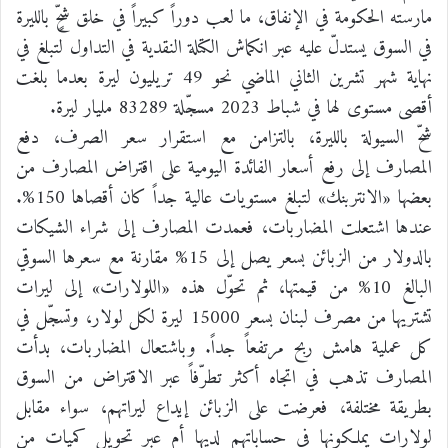
مارسته الحكومة في الإنفاق، ما لعب دوراً كبيراً في خلق شحٍّ بالليرة
في السوق يستدلّ عليه عبر انكماش الكتلة النقدية في التداول لتبلغ في
نهاية شهر تشرين الثاني الماضي نحو 49 تريليون ليرة بعدما بلغت
أقصى مستوى لها في شباط 2023 مسجّلة 83289 مليار ليرة.
شحّ السيولة بالليرة، بالتزامن مع استقرار سعر الصرف، دفع
المصارف إلى رفع أسعار الفائدة اليومية على اقتراض المصارف من
بعضها «الانتربنك» لتبلغ مستويات عالية جداً كان أقصاها 150%.
عندها اشتعلت المضاربات، فعمدت المصارف إلى شراء الشيكات
بالدولار من الزبائن بسعر يصل إلى 15% مقارنة مع سعرها السوقي
البالغ 10% من قيمتها، ثم تحوّل هذه «اللولارات» إلى ليرات
تشتريها من مصرف لبنان بسعر 15000 ليرة لكل لولار، وتسجّل في
كل عملية هامش ربح مرتفعاً جداً. وباشتعال المضاربات، بدأت
المصارف تذهب في اتجاه أكثر تطرّفاً عبر الاقتراض من السوق
بطريقة مختلفة، فعرضت على الزبائن إيداع ليراتهم، سواء مقابل
لولارات يملكونها في حساباتهم لديها أم عبر تحويل كميات من