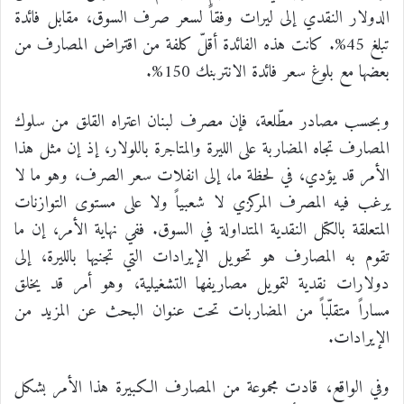
الدولار النقدي إلى ليرات وفقاً لسعر صرف السوق، مقابل فائدة
تبلغ 45%. كانت هذه الفائدة أقلّ كلفة من اقتراض المصارف من
بعضها مع بلوغ سعر فائدة الانتربنك 150%.
وبحسب مصادر مطّلعة، فإن مصرف لبنان اعتراه القلق من سلوك
المصارف تجاه المضاربة على الليرة والمتاجرة باللولار، إذ إن مثل هذا
الأمر قد يؤدي، في لحظة ما، إلى انفلات سعر الصرف، وهو ما لا
يرغب فيه المصرف المركزي لا شعبياً ولا على مستوى التوازنات
المتعلقة بالكتل النقدية المتداولة في السوق. ففي نهاية الأمر، إن ما
تقوم به المصارف هو تحويل الإيرادات التي تجنيها بالليرة، إلى
دولارات نقدية لتمويل مصاريفها التشغيلية، وهو أمر قد يخلق
مساراً متقلّباً من المضاربات تحت عنوان البحث عن المزيد من
الإيرادات.
وفي الواقع، قادت مجموعة من المصارف الكبيرة هذا الأمر بشكل