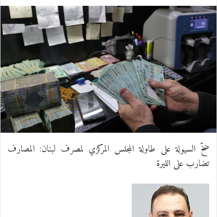
ي
X
ي
T
ي
R
ا
س
ن
u
ن
e
ت
ب
ك
m
ت
d
س
و
د
b
ي
d
ا
ك
إ
l
ر
i
ب
ن
r
ي
t
س
ضخّ السيولة على طاولة المجلس المركزي لمصرف لبنان: المصارف
تضارب على الليرة
ت