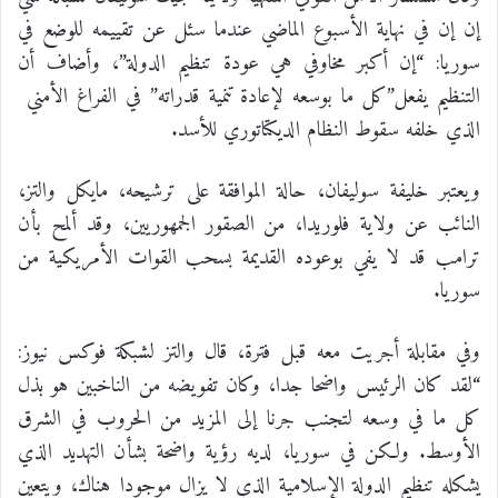
إن إن في نهاية الأسبوع الماضي عندما سئل عن تقييمه للوضع في
سوريا: “إن أكبر مخاوفي هي عودة تنظيم الدولة”، وأضاف أن
التنظيم يفعل”كل ما بوسعه لإعادة تنمية قدراته” في الفراغ الأمني ​​
الذي خلفه سقوط النظام الديكتاتوري للأسد.
ويعتبر خليفة سوليفان، حالة الموافقة على ترشيحه، مايكل والتز،
النائب عن ولاية فلوريدا، من الصقور الجمهوريين، وقد ألمح بأن
ترامب قد لا يفي بوعوده القديمة بسحب القوات الأمريكية من
سوريا.
وفي مقابلة أجريت معه قبل فترة، قال والتز لشبكة فوكس نيوز:
“لقد كان الرئيس واضحا جدا، وكان تفويضه من الناخبين هو بذل
كل ما في وسعه لتجنب جرنا إلى المزيد من الحروب في الشرق
الأوسط. ولكن في سوريا، لديه رؤية واضحة بشأن التهديد الذي
يشكله تنظيم الدولة الإسلامية الذي لا يزال موجودا هناك، ويتعين