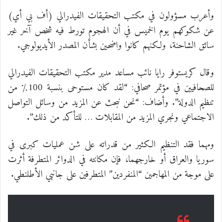
وأعرب مسؤولون في مكتب التحقيقات الفيدرالي (أف بي أي)
عن شكوكهم يوم الخميس في أن الهجوم تورط فيه شخص آخر غير
سائق الشاحنة، ولكنهم كانوا واضحين بشأن المصدر الأيديولوجي.
وقال كريستوفر رايا نائب مساعد مدير مكتب التحقيقات الفيدرالي
للصحافيين في مؤتمر صحافي: “لقد كان مستوحى بنسبة 100٪ من
تنظيم الدولة”. وأضاف: “نحن نبحث عن المزيد من وسائل التواصل
الاجتماعي ونجري المزيد من المقابلات … للتأكد من ذلك”.
ومهما فقد التنظيم الكثير من قدراته على شن عمليات كبرى في
سوريا والعراق أو خارجهما، فإن مكانته في الدوائر المتطرفة أثرت
على موجة من المهاجمين “المنفردين” المتطرفين على جانبي الأطلنطي.