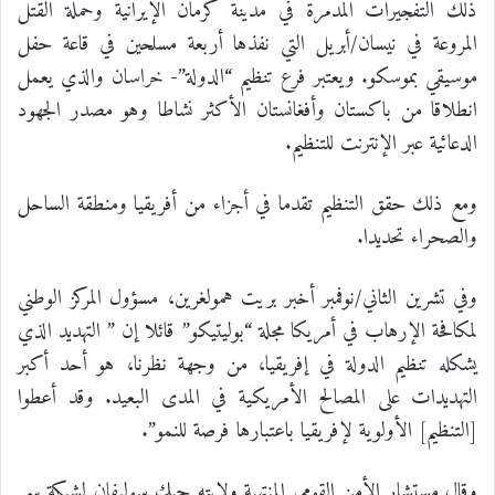
ذلك التفجيرات المدمرة في مدينة كرمان الإيرانية وحملة القتل
المروعة في نيسان/أبريل التي نفذها أربعة مسلحين في قاعة حفل
موسيقي بموسكو. ويعتبر فرع تنظيم “الدولة”- خراسان والذي يعمل
انطلاقا من باكستان وأفغانستان الأكثر نشاطا وهو مصدر الجهود
الدعائية عبر الإنترنت للتنظيم.
ومع ذلك حقق التنظيم تقدما في أجزاء من أفريقيا ومنطقة الساحل
والصحراء تحديدا.
وفي تشرين الثاني/نوفمبر أخبر بريت همولغرين، مسؤول المركز الوطني
لمكافحة الإرهاب في أمريكا مجلة “بوليتيكو” قائلا إن ” التهديد الذي
يشكله تنظيم الدولة في إفريقيا، من وجهة نظرنا، هو أحد أكبر
التهديدات على المصالح الأمريكية في المدى البعيد. وقد أعطوا
[التنظيم] الأولوية لإفريقيا باعتبارها فرصة للنمو”.
وقال مستشار الأمن القومي المنتهية ولايته جيك سوليفان لشبكة سي