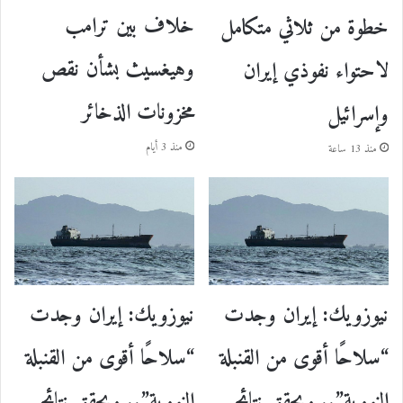
خلاف بين ترامب
خطوة من ثلاثي متكامل
وهيغسيث بشأن نقص
لاحتواء نفوذي إيران
مخزونات الذخائر
وإسرائيل
منذ 3 أيام
منذ 13 ساعة
نيوزويك: إيران وجدت
نيوزويك: إيران وجدت
“سلاحًا أقوى من القنبلة
“سلاحًا أقوى من القنبلة
النووية”.. ويحقق نتائج
النووية”.. ويحقق نتائج