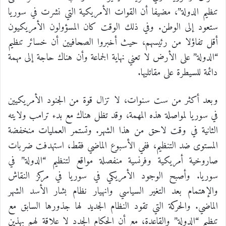
تنظيم الدولة”، مضيفا أن القوات الأمريكية التي نشرت في سوريا
ستعود إلى الوطن. وفي ذلك الوقت كان المسؤولون الأمريكيون
أقل تفاؤلا من رئيسهم، حيث أخبروا الصحافيين أن خسائر تنظيم
“الدولة” على الأرض لا تعني نهاية الجماعة وأن هناك حاجة إلى مهمة
دائمة للسيطرة على مقاتليها.
وبعد أكثر من ست سنوات، لا تزال قوة من الجنود الأمريكيين
في سوريا لمواصلة هذه المهمة، وقد تظل هناك مع بدء ترامب ولايته
الثانية في وقت لاحق من هذا الشهر. وتستمر العمليات منخفضة
المستوى ضد التنظيم، ففي الأسبوع الماضي فقط، استهدفت ضربات
صاروخية أمريكية وفرنسية منفصلة مواقع لتنظيم “الدولة” في
سوريا. وأصبح الوجود الأمريكي في سوريا في مركز النقاش
والإهتمام بعد التغير السياسي وانهيار نظام بشار الأسد الشهر
الماضي. والحركة التي تقود النظام الجديد لها جذورها السابق مع
تنظيم “الدولة” والقاعدة، مع أن الحكام الجدد لا علاقة لهم بهذين