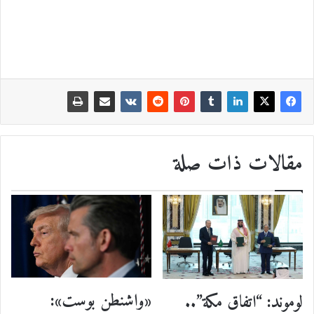
مقالات ذات صلة
«واشنطن بوست»:
لوموند: “اتفاق مكة”..