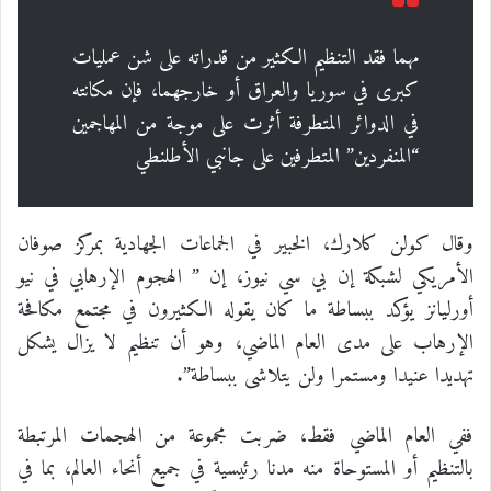
مهما فقد التنظيم الكثير من قدراته على شن عمليات
كبرى في سوريا والعراق أو خارجهما، فإن مكانته
في الدوائر المتطرفة أثرت على موجة من المهاجمين
“المنفردين” المتطرفين على جانبي الأطلنطي
وقال كولن كلارك، الخبير في الجماعات الجهادية بمركز صوفان
الأمريكي لشبكة إن بي سي نيوز، إن ” الهجوم الإرهابي في نيو
أورليانز يؤكد ببساطة ما كان يقوله الكثيرون في مجتمع مكافحة
الإرهاب على مدى العام الماضي، وهو أن تنظيم لا يزال يشكل
تهديدا عنيدا ومستمرا ولن يتلاشى ببساطة”.
ففي العام الماضي فقط، ضربت مجموعة من الهجمات المرتبطة
بالتنظيم أو المستوحاة منه مدنا رئيسية في جميع أنحاء العالم، بما في