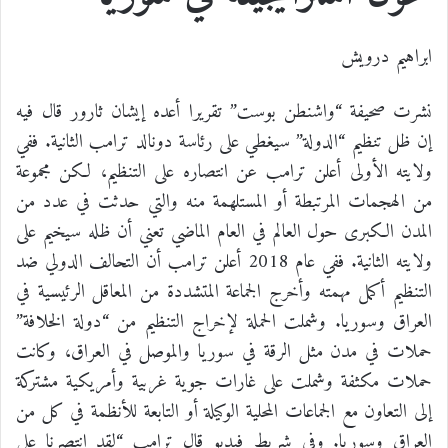
ابراهيم درويش
نشرت صحيفة “واشنطن بوست” تقريرا أعده إيشان ثارور قال فيه
إن ظل تنظيم “الدولة” سيغطي على رئاسة دونالد ترامب الثانية. ففي
ولايته الأولى أعلن ترامب عن انتصاره على التنظيم، لكن مجموعة
من الهجمات المرتبطة أو المستلهمة منه والتي حدثت في عدد من
المدن الكبرى حول العالم في العام الماضي تعني أن ظله سيخيم على
ولايته الثانية. ففي عام 2018 أعلن ترامب أن التحالف الدولي ضد
التنظيم أكمل مهمته وأخرج الجماعة المتشددة من المعاقل الرئيسية في
العراق وسوريا. وشملت الحملة لإخراج التنظيم من “دولة الخلافة”
حملات في مدن مثل الرقة في سوريا والموصل في العراق، وكانت
حملات مكثفة وشملت على غارات جوية غربية وأمريكية مشتركة
إلى التعاون مع الجماعات المحلية الوكيلة أو التابعة للأنظمة في كل من
العراق وسوريا. وفي شريط فيديو قال ترامب “لقد انتصرنا على