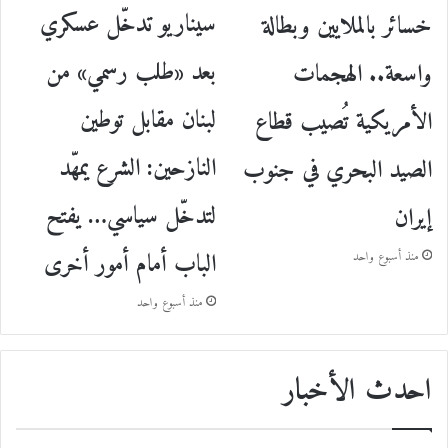
سيناريو تدخّل عسكري
خسائر بالملايين وبطالة
بعد «طلب رسمي» من
واسعة.. الهجمات
لبنان مقابل توطين
الأمريكية تُصيب قطاع
النازحين: الشرع يمهّد
الصيد البحري في جنوب
لتدخّل سياسي… يفتح
إيران
الباب أمام أمور أخرى
منذ أسبوع واحد
منذ أسبوع واحد
احدث الأخبار