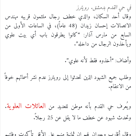
في حي القدم بدمشق. رويترز
وقال أحد السكان، والذي خطف رجال ملثمون قريبه مهندس
الاتصالات إحسان زيدان (48 عاماً)، في الساعات الأولى من
السابع من مارس آذار: “كانوا يطرقون باب أي بيت علوي
ويأخذون الرجال من داخله”.
وأضاف: “أخذوه فقط لأنه علوي”.
وطلب جميع الشهود الذين تحدثوا إلى رويترز عدم نشر أسمائهم خوفاً
من الانتقام.
العائلات العلوية
ويُعرف حي القدم بأنه موطن للعديد من
.
وتحدث شهود عن خطف ما لا يقل عن 25 رجلاً.
وقال أقارب وجيران لهم إن ثمانية منهم على الأقل تأكدت وفاتهم