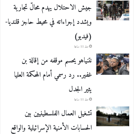
جيش الاحتلال يهدم محالّ تجارية
ويشدد إجراءاته في محيط حاجز قلنديا-
(فيديو)
منذ 11 ساعة
نتنياهو يحسم موقفه من إقالة بن
غفير.. رد رسمي أمام المحكمة العليا
يثير الجدل
منذ 11 ساعة
تشغيل العمال الفلسطينيين بين
الحسابات الأمنية الإسرائيلية والواقع