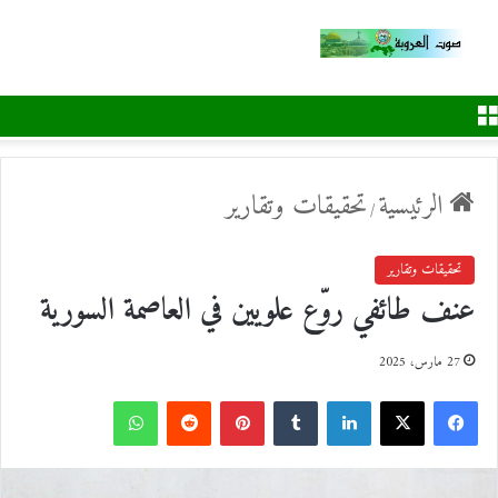
القائمة
الرئيسية
تحقيقات وتقارير
/
تحقيقات وتقارير
عنف طائفي روّع علويين في العاصمة السورية
27 مارس، 2025
ف
ل
ب
و
ي
X
ي
T
ي
R
ا