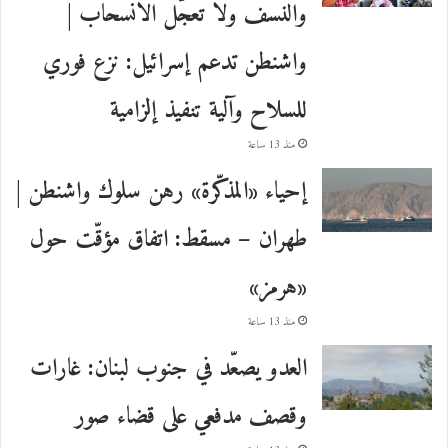
والنسف ولا تعجّل الانسحاب |
واشنطن تدعم إسرائيل: نزع فوري
للسلاح وآلية تنفيذ إلزامية
منذ 13 ساعة
إحياء «المذكّرة» رهن سلوك واشنطن |
طهران – مسقط: اتفاق مؤقّت حول
«هرمز»
منذ 13 ساعة
العدو يصعّد في جنوب لبنان: غارات
وقصف مدفعي على قضاء صور