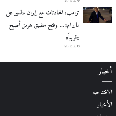
منذ 13 ساعة
ترامب: المحادثات مع إيران «تسير على
ما يرام»… وفتح مضيق هرمز أصبح
«قريباً»
منذ 13 ساعة
أخبار
الافتتاحيه
الأخبار