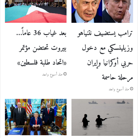
ترامب يستضيف نتنياهو
بعد غياب 36 عاماً…
وزيلينسكي مع دخول
بيروت تحتضن مؤتمر
حربي أوكرانيا وإيران
«اتحاد طلبة فلسطين»
مرحلة حاسمة
منذ أسبوع واحد
منذ أسبوع واحد