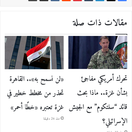
مقالات ذات صلة
تحرك أمريكي مفاجئ
«لن نسمح به».. القاهرة
بشأن غزة.. ماذا بحث
تحذر من مخطط خطير في
قائد “سنتكوم” مع الجيش
غزة تعتبره «خطًا أحمر»
الإسرائيلي؟
منذ 26 دقيقة