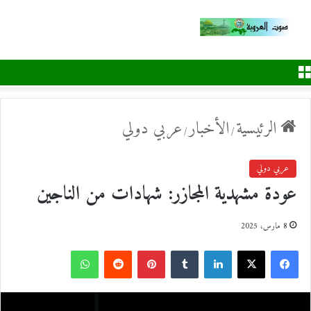
القائمة
الرئيسية
الأخبار
عربي دولي
/
/
عربي دولي
عودة مشهدية المجازر: شهادات من الناجين
8 مارس، 2025
ف
ل
ب
و
ي
X
ي
T
ي
R
ا