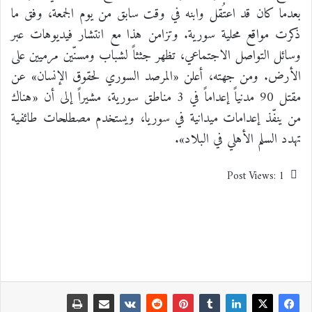
بعدما كان قد اعتُقل وابنه في وقت سابق من يوم الجمعة، وفق ما
ذكرت مواقع محلية سورية. وتزامن هذا مع انتشار فيديوهات عبر
وسائل التواصل الاجتماعي، تظهر جثثاً لشباب ومسنّين مرميين على
الأرض. ومن جهته، أعلن «المرصد السوري لحقوق الإنسان» عن
مقتل 90 مدنياً إعداماً في 3 مناطق سورية، مشيراً إلى أن «هناك
من ينفّذ إعدامات ميدانية في سوريا، ويستخدم مصطلحات طائفية
تهدد السلم الأهلي في البلاد».
Post Views:
1