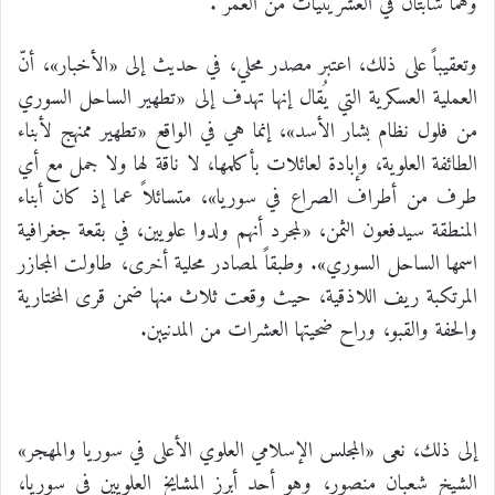
وهما شابتان في العشرينيات من العمر .
وتعقيباً على ذلك، اعتبر مصدر محلي، في حديث إلى «الأخبار»، أنّ
العملية العسكرية التي يُقال إنها تهدف إلى «تطهير الساحل السوري
من فلول نظام بشار الأسد»، إنما هي في الواقع «تطهير ممنهج لأبناء
الطائفة العلوية، وإبادة لعائلات بأكلمها، لا ناقة لها ولا جمل مع أي
طرف من أطراف الصراع في سوريا»، متسائلاً عما إذ كان أبناء
المنطقة سيدفعون الثمن، «لمجرد أنهم ولدوا علويين، في بقعة جغرافية
اسمها الساحل السوري». وطبقاً لمصادر محلية أخرى، طاولت المجازر
المرتكبة ريف اللاذقية، حيث وقعت ثلاث منها ضمن قرى المختارية
والحفة والقبو، وراح ضحيتها العشرات من المدنيين.
إلى ذلك، نعى «المجلس الإسلامي العلوي الأعلى في سوريا والمهجر»
الشيخ شعبان منصور، وهو أحد أبرز المشايخ العلويين في سوريا،