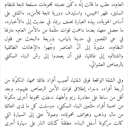
العام»، عقب ما قالت إنّه «كمين نصبته مجموعات مسلحة تابعة للنظام
السابق، ظهر الخميس، واستهدف دورية تابعة للأمن». «القتل على
أساس الهوية»؛ بهذه العبارة تصف ريما، في حديث إلى «الأخبار»،
ما حصل معها، بعدما داهمت قوات ملثّمة من «الأمن العام» منزلها
في حي القصور في مدينة بانياس، بذريعة «البحث عن فلول
النظام»، مشيرةً إلى أنّ العناصر وجّهوا «الإهانات الطائفية
والشتائم» إلى عائلتها، قبل أن يعمدوا إلى رش البناء السكني
بالرصاص العشوائي.
وفي الشقة الواقعة فوق شقتها، أصيب أفراد عائلة عمها، المكوّنة من
أربعة أفراد، «جراء إطلاق قوات الأمن الرصاص عليهم». وبعد
أقل من ساعة على مغادرة ريم وأهلها، دخلت مجموعة أخرى مكوّنة
من خمسة أفراد ملثّمين البناء السكني، «وسلبت كل ما لدى العائلة
من مال وذهب وهواتف محمولة»، وصولاً حتى إلى السيارة التي
كانت مركونة أسفل البناء، مطلقةً كذلك النار على سيارة أخرى