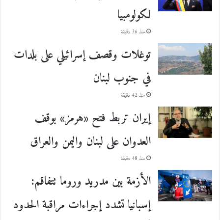
لكولومبيا
منذ 36 دقيقة
توغلات وقصف إسرائيلي على بلدات
في جنوب لبنان
منذ 42 دقيقة
إيران تربط فتح «هرمز» بوقف
العدوان على لبنان واليمن والعراق
منذ 48 دقيقة
الأزمة بين مدريد وروما تتفاقم:
إسبانيا تشدد إجراءات مراقبة الحدود