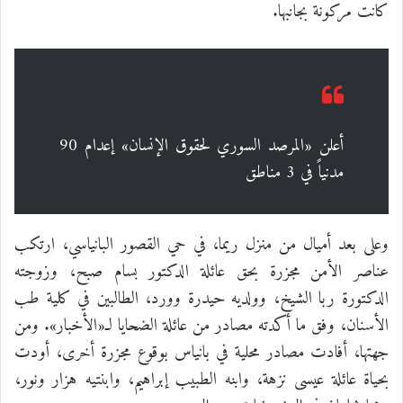
كانت مركونة بجانبها.
أعلن «المرصد السوري لحقوق الإنسان» إعدام 90
مدنياً في 3 مناطق
وعلى بعد أميال من منزل ريما، في حي القصور البانياسي، ارتكب
عناصر الأمن مجزرة بحق عائلة الدكتور بسام صبح، وزوجته
الدكتورة ربا الشيخ، وولديه حيدرة وورد، الطالبين في كلية طب
الأسنان، وفق ما أكدته مصادر من عائلة الضحايا لـ«الأخبار». ومن
جهتها، أفادت مصادر محلية في بانياس بوقوع مجزرة أخرى، أودت
بحياة عائلة عيسى نزهة، وابنه الطبيب إبراهيم، وابنتيه هزار ونور،