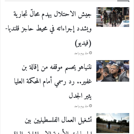
جيش الاحتلال يهدم محالّ تجارية
ويشدد إجراءاته في محيط حاجز قلنديا-
(فيديو)
منذ يوم واحد
نتنياهو يحسم موقفه من إقالة بن
غفير.. رد رسمي أمام المحكمة العليا
يثير الجدل
منذ يوم واحد
تشغيل العمال الفلسطينيين بين