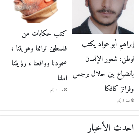
كتب حكايات من
إبراهيم أبو عواد يكتب
فلسطين تراثنا وهويتنا ،
لوطن: شعور الإنسان
صمودنا وواقعنا ، رؤيتنا
بالضياع بين جلال برجس
املنا
وفرانز كافكا
منذ 3 أيام
منذ 3 أيام
احدث الأخبار