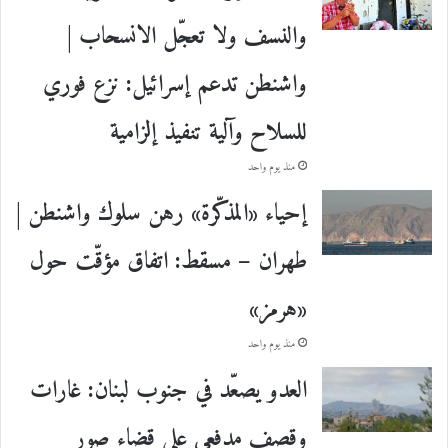
والنسف ولا تعجّل الانسحاب |
واشنطن تدعم إسرائيل: نزع فوري
للسلاح وآلية تنفيذ إلزامية
منذ يوم واحد
إحياء «المذكّرة» رهن سلوك واشنطن |
طهران – مسقط: اتفاق مؤقّت حول
«هرمز»
منذ يوم واحد
العدو يصعّد في جنوب لبنان: غارات
وقصف مدفعي على قضاء صور