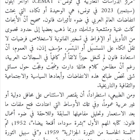
“مركز الدراسات المغاربية في تونس”، CEMAT، أواخر أيلول
(سبتمبر) 2023 في تونس؛ هي الوحيدة أو تكاد، التي بحثت
انتفاضات العالم العربي في ضوء تأثيرات فانون. صحيح أنّ الأبحاث
كانت غنية ومتشعبة وشاملة، وربما ذهب بعضها إلى حدود قصوى
من التأويل أو الإفراط في تسخير الفانونية لاستخلاص فرضيات لا
تقلّ اتكاء على المستسهَل أو المبتسَر. مؤسف إذن، في العموم، أنّ
استعادة فانون لم تشغل حيزاً لائقاً أو كافياً في السجالات العربية،
رغم أنّ مطاحن كلام هائلة دارت وضجّت وعجّت حول مسائل
شتى تخصّ طبائع هذه الانتفاضات وأبعادها السياسية والاجتماعية
والثقافية والتاريخية.
ومن الطبيعي، استطراداً، أن يقتصر الاستئناس على محافل دولية أو
غير عربية عموماً، وفي تلك الأوساط التي اعتادت فتح ملفات ما
بعد الاستعمار وتحليل مفاعيلها السابقة واللاحقة في ضوء أعمال
فانون: كتابه المهم الأول “بشرة سوداء، أقنعة بيضاء”، 1952؛ ثمّ
“السنة الخامسة من الثورة الجزائرية” 1959، و”في سبيل الثورة