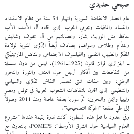
صبحي حديدي
عام انتصار الانتفاضة السورية وانهيار 54 سنة من نظام الاستبداد
والفساد والمافيات ومجرمي الحرب الذي قاده آل الأسد، الأب
حافظ مثل الوريث بشار، وعصاباتهم من آل مخلوف وشاليش
وخدّام وطلاس وسواهم؛ يصادف أيضاً الذكرى المئوية لولادة
المفكر والطبيب النفسي والفيلسوف الاجتماعي والمناضل المارتينيكي
ــ الجزائري فرانز فانون (1925ــ1961). ليس من دون سلسلة
من التقاطعات بين أفكار الرجل حول العنف والثورة والتحرر
الوطني، وبين ملفات شتى تتصدّر النقاش الفكري والسياسي
والتنظيمي الذي اقترن بانتفاضات الشعوب العربية في تونس ومصر
وليبيا واليمن والبحرين، ثمّ سوريا بصفة خاصة ومنذ 2011 وصولاً
إلى طيّ صفحة “الحركة التصحيحية”.
وفي حدود ما تعلم هذه السطور، كانت ندوة يتيمة عقدها “مشروع
العلوم السياسية حول الشرق الأوسط”، POMEPS، بالتعاون مع