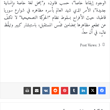
الوجود إيقاعاً خاصاً”، حسب فانون، و”يحمل لغة خاصة وإنسانية
جديدة”؛ الأمر الذي شهد العالم بأسره مظاهره في شوارع سوريا
قاطبة، حيث الأفراح بسقوط نظام “الحركة التصحيحية” لا تكفّ
عن تطعيم مظاهرها بمضامين تلمّس المستقبل، باستبشار كبير وتيقّظ
عالٍ، في آن معاً.
Post Views:
3