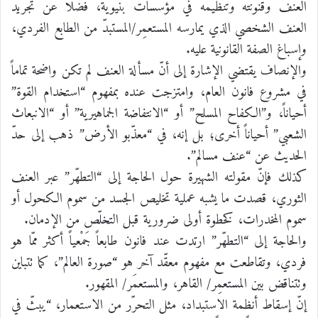
العنف وقَنْوَنته وتنظيمه في مؤسسات بنيوية، فضلاً عن تجريد
العنف الشخصي الذي يمارسه المستعمِر/المستبدّ من الطابع الفردي،
وإسباغ الصفة القانونية عليه.
والإنصاف يقتضي الإشارة إلى أنّ مسألة العنف لم تكن واضحة تماماً
في مشروع فانون العام، وامتزجت عنده بمفهوم “استخدام القوة”
أحياناً، و”الكفاح المسلح” أو “الانتفاضة الجماهيرية” أو “الانبعاث
الشعبي” أحياناً أخرى؛ بل إنه، في “معذّبو الأرض” ذهب إلى حدّ
الحديث عن “عنف مسالم”.
كذلك فإنّ مقولته الشهيرة حول الحاجة إلى “التطهّر” عبر العنف
الثوري، قصدت ما يشبه عملية تخليص الجسد من سموم الكحول أو
سموم المخدرات، كخطوة أولى ضرورية قبل التخلّص من الإدمان.
والحاجة إلى “التطهّر” ارتدت عند فانون طابعاً جَمْعياً أكثر ممّا هو
فردي، وتقاطعت مع مفهوم معقّد آخر هو “صورة العالم”، كما تتباين
وتتناقض بين المستعمِر/ القاهر، والمستعمَر/ المقهور.
إنّ إسقاط أنظمة الاستبداد، مثل التحرّر من الاستعمار، “يبثّ في