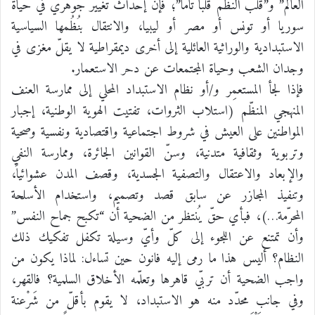
العالم” و”قلب النُظُم قلباً تاماً”؛ فإنّ إحداث تغيير جوهري في حياة
سوريا أو تونس أو مصر أو ليبيا، والانتقال بنُظُمها السياسية
الاستبدادية والوراثية العائلية إلى أخرى ديمقراطية لا يقلّ مغزى في
وجدان الشعب وحياة المجتمعات عن دحر الاستعمار.
فإذا لجأ المستعمِر و/أو نظام الاستبداد المحلي إلى ممارسة العنف
المنهجي المنظّم (استلاب الثروات، تفتيت الهوية الوطنية، إجبار
المواطنين على العيش في شروط اجتماعية واقتصادية ونفسية وصحية
وتربوية وثقافية متدنية، وسنّ القوانين الجائرة، وممارسة النفي
والإبعاد والاعتقال والتصفية الجسدية، وقصف المدن عشوائياً،
وتنفيذ المجازر عن سابق قصد وتصميم، واستخدام الأسلحة
المحرّمة…)، فبأي حقّ يُنتظر من الضحية أن “تكبح جماح النفس”
وأن تمتنع عن اللجوء إلى كلّ وأيّ وسيلة تكفل تفكيك ذلك
النظام؟ أليس هذا ما رمى إليه فانون حين تساءل: لماذا يكون من
واجب الضحية أن تربّي قاهرها وتعلّمه الأخلاق السلمية؟ فالقهر،
وفي جانب محدّد منه هو الاستبداد، لا يقوم بأقلّ من شَرْعنة