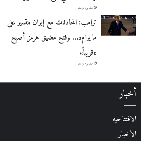
منذ يوم واحد
ترامب: المحادثات مع إيران «تسير على
ما يرام»… وفتح مضيق هرمز أصبح
«قريباً»
منذ يوم واحد
أخبار
الافتتاحيه
الأخبار