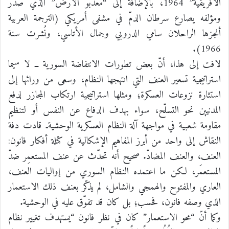
الأفريقية” 1964، بالإضافة إلى “معذّبو الأرض” الذي صدر
ومؤلفه يصارع سرطان الدمّ في مشفى أمريكي (الترجمة العربية
أنجزها الراحلان سامي الدروبي وجمال الأتاسي، ونُشرت سنة
1966).
لافت إلى هذا، أنّ بعض تطورات الانتفاضة السورية ــ لا سيما
استراتيجية تسعير العنف التي انتهجها النظام، وسعى من ورائها إلى
استثارة نزوعات العسكرة؛ ومثلها استراتيجية ارتكاب المجازر لدفع
المدنيين نحو التسلّح، سواء بهدف الدفاع عن النفس أو لتنظيم
مقاومة شعبية في مواجهة آلة النظام العسكرية الوحشيةـ قادت دفة
النقاش إلى واحد من أبرز المفاهيم الإشكالية في كتلة أفكار فانون:
العنف، والعنف المضادّ. صحيح أنه تحدّث عن عنف المستعمِر ضدّ
المستعمَر، لكن ما اعتمده النظام السوري من إواليات العنف،
العاري والمفتوح والهمجي والشامل، لم يذكّر بعنف ذلك الاستعمار
الذي وصفه فانون، فحسب؛ بل كان قد تفوّق عليه في الوحشية.
وكما أنّ “محو الاستعمار” كان في نظر فانون “يستهدف تغيير نظام