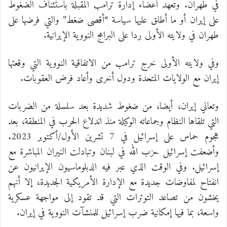
في طهران. وتعهد أعضاء إدارة ترامب المقبلة باستئناف الضغوط
على إيران أو ما أطلق عليها سياسة “أقصى ضغط” والتي فرضها على
طهران في ولايته الأولى ردا على البرامج النووية الإيرانية.
وفي ولايته الأولى خرج ترامب من الاتفاقية النووية التي وقعتها
إيران مع الولايات المتحدة ودول أخرى وأعاد فرض العقوبات.
وتعاني إيران، أيضا، من ضغوط شديدة بعد سلسلة من الضربات
التي تلقاها النظام وجماعاته الوكيلة منذ اندلاع الحرب في المنطقة، بعد
هجوم حماس على إسرائيل في 7 تشرين الأول/أكتوبر 2023.
وأضعفت إسرائيل حزب الله في لبنان وتبادلت النيران المباشرة مع
إسرائيل. وفي الوقت الذي عبر فيه الدبلوماسيون الإيرانيون عن
انفتاح لمفاوضات جديدة مع الإدارة الأمريكية الجديدة، إلا أنهم
يخشون من تصاعد التوترات التي قد تقود إلى مواجهة عسكرية
واسعة، بما فيها إمكانية ضرب إسرائيل للمنشآت النووية في إيران.