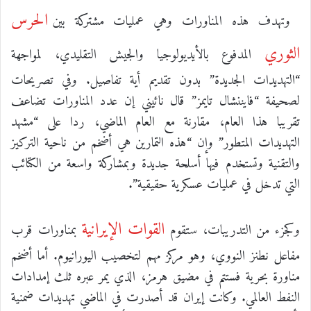
الحرس
وتهدف هذه المناورات وهي عمليات مشتركة بين
الثوري
المدفوع بالأيديولوجيا والجيش التقليدي، لمواجهة
“التهديدات الجديدة” بدون تقديم أية تفاصيل. وفي تصريحات
لصحيفة “فايننشال تايمز” قال نائيني إن عدد المناورات تضاعف
تقريبا هذا العام، مقارنة مع العام الماضي، ردا على “مشهد
التهديدات المتطور” وإن “هذه التمارين هي أضخم من ناحية التركيز
والتقنية وتستخدم فيها أسلحة جديدة وبمشاركة واسعة من الكتائب
التي تدخل في عمليات عسكرية حقيقية”.
القوات الإيرانية
وكجزء من التدريبات، ستقوم
بمناورات قرب
مفاعل نطنز النووي، وهو مركز مهم لتخصيب اليورانيوم. أما أضخم
مناورة بحرية فستتم في مضيق هرمز، الذي يمر عبره ثلث إمدادات
النفط العالمي. وكانت إيران قد أصدرت في الماضي تهديدات ضمنية