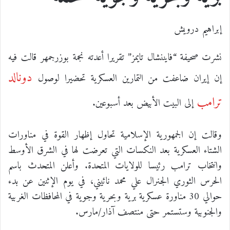
إبراهيم درويش
نشرت صحيفة “فايننشال تايمز” تقريرا أعدته نجمة بوزرجمهر قالت فيه
دونالد
إن إيران ضاعفت من التمارين العسكرية تحضيرا لوصول
ترامب
إلى البيت الأبيض بعد أسبوعين.
وقالت إن الجمهورية الإسلامية تحاول إظهار القوة في مناورات
الشتاء العسكرية بعد النكسات التي تعرضت لها في الشرق الأوسط
وانتخاب ترامب رئيسا للولايات المتحدة. وأعلن المتحدث باسم
الحرس الثوري الجنرال علي محمد نائيني، في يوم الإثنين عن بدء
حوالي 30 مناورة عسكرية برية وبحرية وجوية في المحافظات الغربية
والجنوبية وستستمر حتى منتصف آذار/مارس.