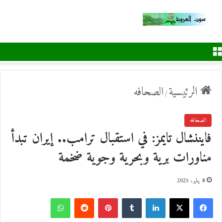
القائمة
الرئيسية
الصحافه
/
الصحافه
فايننشال تايمز: في استقبال ترامب.. إيران تبدأ
مناورات برية وبحرية وجوية ضخمة
8 يناير، 2025
ف
ل
ب
و