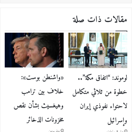
مقالات ذات صلة
«واشنطن بوست»:
لوموند: “اتفاق مكة”..
خلاف بين ترامب
خطوة من ثلاثي متكامل
وهيغسيث بشأن نقص
لاحتواء نفوذي إيران
مخزونات الذخائر
وإسرائيل
منذ يومين
منذ 8 ساعات