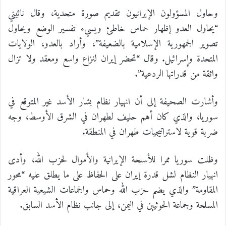
وحاول المسؤولون الإيرانيون تقديم صورة متحدية، وقال نائيني
“يحاول العدو إظهار حماس خاطئ ويسيء تفسير الوضع ويحاول
تصوير الجمهورية الإسلامية بالضعيفة”، وأراد بالعدو، الولايات
المتحدة وإسرائيل. وقال “تحضر إيران لنزاع واسع ومعقد ولا تزال
واثقة من قدراتها الردعية”.
وأشارت الصحيفة إلى أن انهيار نظام بشار الأسد غير المتوقع في
سوريا، والذي كان أهم حليف لطهران في الشرق الأوسط، وجه
ضربة قوية لاستراتيجيات طهران في المنطقة.
وظلت سوريا ممرا للأسلحة الإيرانية والأموال لحزب الله، وأدى
انهيار النظام لشل قدرة إيران على الحفاظ على ما يطلق عليه “محور
المقاومة” والذي يضم حزب الله وحماس والجماعات الشيعية العراقية
المسلحة وجماعة الحوثيين في اليمن، إلى جانب نظام الأسد السابق.