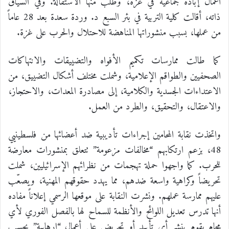
أعمال إبادة جماعية في غزة، وطلب منها الاستقالة. وفي السياق
ذاته، أقالت كلية التربية في بئر السبع د. وردة سعدة بعد 28 عاماً
من عملها، بسبب منشوراتها المناهضة للاحتلال والحرب على غزة.
كما طالت ممارسات تكميم الأفواه والتضييقات والانتهاكات
الصحفيين والطواقم الإعلامية، وشملت مختلف أشكال التضييق، من
الاعتداءات الجسدية والكلامية، إلى مصادرة المعدات، والاحتجاز،
والاعتقال، والتحقيق، والطرد من العمل.
واتخذت نقابة المحامين إجراءات تأديبية ضد أعضائها من فلسطينيي
48، بزعم ارتكابهم “مخالفات مزعومة” تتعلق بمنشورات معارضة
للحرب. كما واجهوا حملة تهجمات من نظرائهم الإسرائيليين، شملت
تحريضاً وكراهية واسعة ضدهم، مما يهدد حقوقهم المهنية، ويصعّب
عليهم ممارسة عملهم. ونشرت النقابة على موقعها الرسمي إعلاناً مفاده
أنها تدرس تعديل اللوائح والأنظمة للسماح لها بالفصل الفوري لأي
محامٍ يقوم بنشر أي تأييد أو تحريض على أعمال “إرهابية” بحسب