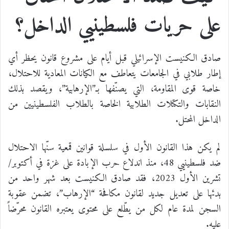
على حريات فلسطينيي الداخل؟
صادق الكنيست الإسرائيلي قبل أيام على مشروع قانون يحظر أي
إطار طلابي في الجامعات يتعاطف مع الكيانات المعادية للاحتلال،
خاصة قوى المقاومة، التي يصنّفها بـ”الإرهابية”، ويقصد بذلك
النقابات والتكتلات الطلابية الخاصة بالطلاب الفلسطينيين من
الداخل المحتل.
لم يكن هذا القانون الأول في سلسلة قوانين قمعية سنّها الاحتلال
ضد فلسطينيي 48، منذ اندلاع حرب الإبادة على غزة في أكتوبر/
تشرين الأول 2023، فقد صادق الكنيست بعد شهر واحد من
بدئها على تعديل جديد لقانون مكافحة “الإرهاب”، تضمن عقوبة
السجن لمدة عام لكل من يطّلع على محتوى يعتبره القانون محرّضاً
عليه.