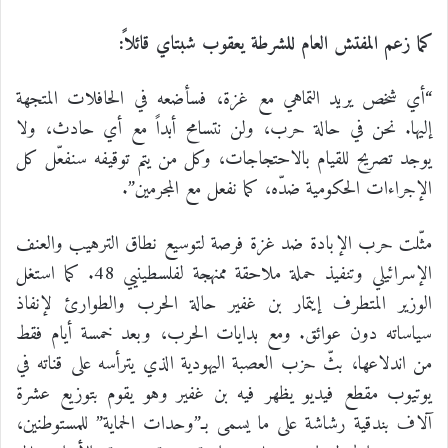
كما زعم المفتش العام للشرطة يعقوب شبتاي قائلاً:
“أي شخص يريد التماهي مع غزة، فسأضعه في الحافلات المتجهة
إليها. نحن في حالة حرب، ولن نتسامح أبداً مع أي حادث، ولا
يوجد تصريح للقيام بالاحتجاجات، وكل من يتم توقيفه سنفعّل كل
الإجراءات الحكومية ضدّه، كما نفعل مع المجرمين”.
مثّلت حرب الإبادة ضد غزة فرصة لتوسيع نطاق الترهيب والعنف
الإسرائيلي وتنفيذ حملة ملاحقة ممنهجة لفلسطينيي 48. كما استغل
الوزير المتطرف إيتمار بن غفير حالة الحرب والطوارئ لإنفاذ
سياساته دون عوائق. ومع بدايات الحرب، وبعد خمسة أيام فقط
من اندلاعها، بثّ حزب العصبة اليهودية الذي يترأسه على قناته في
يوتيوب مقطع فيديو يظهر فيه بن غفير وهو يقوم بتوزيع عشرة
آلاف بندقية رشاشة على ما يسمى بـ”وحدات الحماية” للمستوطنين،