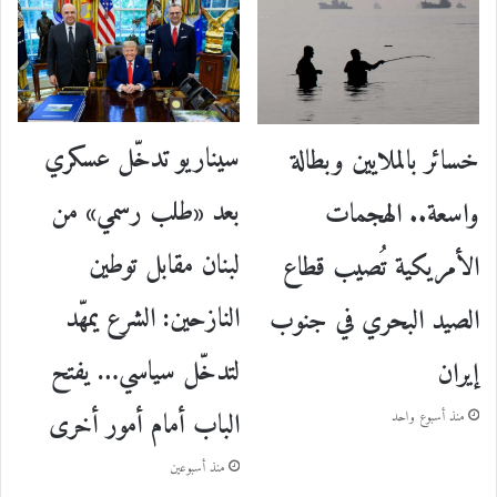
سيناريو تدخّل عسكري
خسائر بالملايين وبطالة
بعد «طلب رسمي» من
واسعة.. الهجمات
لبنان مقابل توطين
الأمريكية تُصيب قطاع
النازحين: الشرع يمهّد
الصيد البحري في جنوب
لتدخّل سياسي… يفتح
إيران
الباب أمام أمور أخرى
منذ أسبوع واحد
منذ أسبوعين