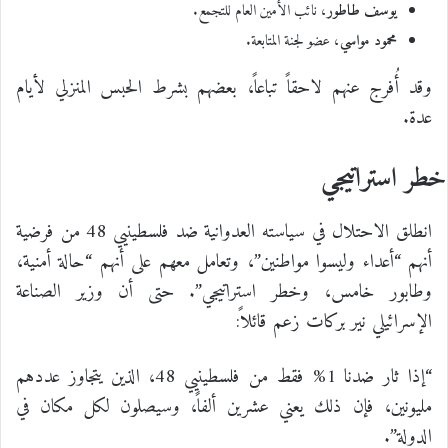
يوسف طاطور
، نائب الأمين العام للتجمع.
محمود مواسي
، عضو لجنة المتابعة.
وقد أُفرج عنهم لاحقاً تباعاً، بعضهم بشرط الحبس المنزلي لأيام
عدة.
خطر استراتيجي
انطلق الاحتلال في سياسته العدوانية ضد فلسطينيي 48 من فرضية
أنهم “أعداء وليسوا مواطنين”، وتعامل معهم على أنهم “حالة أمنية،
وطابور خامس، وخطر استراتيجي”. حتى أن وزير الصناعة
الإسرائيلي نير بركات زعم قائلاً:
“إذا ثار ضدنا 1% فقط من فلسطينيي 48، الذين يتجاوز عددهم
مليونين، فإن ذلك يعني عشرين ألفاً، وسيصلون لكل مكان في
الدولة”.