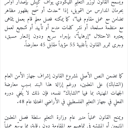
ويسمح القانون لوزير التعليم الليكودي يوآف كيش بإصدار أوامر
بحرمان المدارس من التمويل، إذا “حدث أو سُمح بظهور مظاهر
تضامن مع عمل مقاوم فيها”، كما يمكنه فصل معلم قام بعمل يتماهى
مع منظمة مسلحة، أو نشر كلمات مدح أو تأييد أو تشجيع لعمل
يعتبره الاحتلال “إرهابياً”، بإجراء سريع ودون إشعار مسبق،
وجرى تمرير القانون بأغلبية 55 مؤيداً مقابل 45 معارضاً.
كما تضمن النص الأصلي لمشروع القانون إشراف جهاز الأمن العام
(الشاباك) على المعلمين، ورغم إزالة هذا البند بسبب معارضة
الجهات المهنية، بما فيها “الشاباك” نفسه، فإن ذلك لا يُلغي دوره
الفعلي في جهاز التعليم الفلسطيني في الأراضي المحتلة عام 48.
ويمنح القانون عملياً مدير عام وزارة التعليم سلطة فصل المعلمين
المتهمين أو المشتبه في تماهيهم مع المقاومة دون رقابة، مما يوسّع عملياً