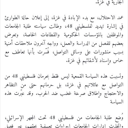
الجارية في غزة.
عمد الاحتلال، مع بدء الإبادة في غزة، إلى إعلان حالة الطوارئ
في إشارة تهديد لفلسطينيي 48، وطالت سياسته طلبة الجامعات
والموظفين بالمؤسسات الحكومية والقطاعات الخاصة، وتعرض
بعضهم للفصل من الدراسة والعمل، وواجه آخرون ملاحقات أمنية
بسبب منشورات على وسائل التواصل، فُسّرت بأنها تعاطف مع
حماس وإسناد لأشقائهم في غزة.
وتسببت هذه السياسة القمعية ليس فقط بحرمان فلسطينيي 48 من
التواصل مع عائلاتهم في غزة، بل حرمانهم حتى من التظاهر
والاحتجاج وإطلاق صرخة غضب ضد الحرب. وقد عبّرت هذه
السياسة
وُضع طلبة الجامعات من فلسطينيي 48 تحت المجهر الإسرائيلي،
واتخذت إدارات الجامعات إجراءات تعسفية بحقهم، عبر فصل