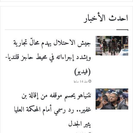
احدث الأخبار
جيش الاحتلال يهدم محالّ تجارية
ويشدد إجراءاته في محيط حاجز قلنديا-
(فيديو)
منذ 14 ساعة
نتنياهو يحسم موقفه من إقالة بن
غفير.. رد رسمي أمام المحكمة العليا
يثير الجدل