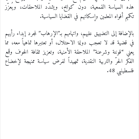
هذه السياسة القمعية، دون كوابح، ويشدّد الملاحقات، ويُعزّز
تكميم أفواه المعلمين وإسكاتهم في القضايا السياسية.
بالإضافة إلى التضييق عليهم، واتهامهم بـ”الإرهاب” لمجرد إبداء رأيهم
في قضية قد لا تعجب دولة الاحتلال، أو تعتبرها تماهياً معه، مما
يعني “قوننة وشرعنة” الملاحقة الأمنية، وتعزيز ثقافة الخوف وقمع
الفكر الحرّ والتربية النقدية، تمهيداً لفرض سياسة ممنهجة لإخضاع
فلسطينيي 48.