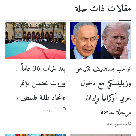
مقالات ذات صلة
ترامب يستضيف نتنياهو
بعد غياب 36 عاماً…
وزيلينسكي مع دخول
بيروت تحتضن مؤتمر
حربي أوكرانيا وإيران
«اتحاد طلبة فلسطين»
مرحلة حاسمة
منذ أسبوع واحد
منذ أسبوع واحد