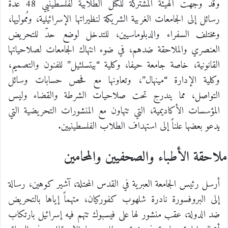
وقد وجهت الهيئة المشتركة للكتل الطلابية لفلسطينيي 48 عدة
رسائل إلى الجامعات الغربية الشريكة لنظيراتها الإسرائيلية، ومُموليها،
ومختلف السفراء والدبلوماسيين، للتدخل لوضع حدّ للتحريض
العنصري والملاحقة ضدهم، في ضوء انتهاك الجامعات لصلاحياتها
القانونية، خاصة جامعة حيفا، وكلية “بيتسلئيل” للفنون والتصميم،
وكلية الإدارة “مينهال”، وتعاونها مع فحص حسابات وسائل
التواصل، مما يندرج تحت صلاحيات الشرطة والقضاء وليس
المؤسسات الأكاديمية، التي تتهاون مع المنشورات التحريضية التي
يدعو بعضها علناً إلى استهداف الطلاب الفلسطينيين.
ملاحقة الأطباء والصحفيين والمحامين
أرسل رئيس الجامعة العبرية في القدس المحتلة، آشير كوهين، رسالة
إلى البروفسورة نادرة شلهوب كفوركيان، متهماً إياها بالتحريض
ضد الدولة، عقب منشور لها على فيسبوك تتهم فيه إسرائيل بارتكاب