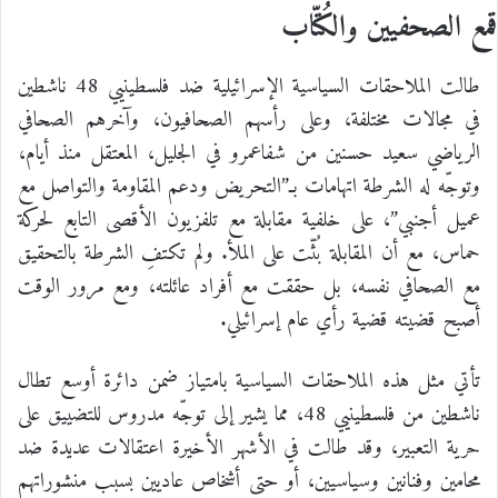
قمع الصحفيين والكُتّاب
طالت الملاحقات السياسية الإسرائيلية ضد فلسطينيي 48 ناشطين
في مجالات مختلفة، وعلى رأسهم الصحافيون، وآخرهم الصحافي
الرياضي سعيد حسنين من شفاعمرو في الجليل، المعتقل منذ أيام،
وتوجّه له الشرطة اتهامات بـ”التحريض ودعم المقاومة والتواصل مع
عميل أجنبي”، على خلفية مقابلة مع تلفزيون الأقصى التابع لحركة
حماس، مع أن المقابلة بُثّت على الملأ. ولم تكتفِ الشرطة بالتحقيق
مع الصحافي نفسه، بل حققت مع أفراد عائلته، ومع مرور الوقت
أصبح قضيته قضية رأي عام إسرائيلي.
تأتي مثل هذه الملاحقات السياسية بامتياز ضمن دائرة أوسع تطال
ناشطين من فلسطينيي 48، مما يشير إلى توجّه مدروس للتضييق على
حرية التعبير، وقد طالت في الأشهر الأخيرة اعتقالات عديدة ضد
محامين وفنانين وسياسيين، أو حتى أشخاص عاديين بسبب منشوراتهم