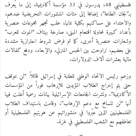
فلسطينيي 48، يدرسون في 33 مؤسسة أكاديمية، إلى ما يُعرف
بـ”لجان الطاعة”، إضافة إلى مئات المنشورات التحريضية ضدهم،
والاعتداء على مساكنهم بكلية نتانيا، عقب تجمهر مجموعات عنصرية
بأعداد كبيرة لمحاولة اقتحام المبنى، صارخة بهتاف “الموت للعرب”
وشعارات عنصرية أخرى. كما تم فرض شروط احترازية مشددة
على بعضهم، تراوحت بين الحبس المنزلي، والإبعاد، ودفع كفالات
مالية بعشرات آلاف الدولارات.
وزعم رئيس الاتحاد الوطني للطلبة في إسرائيل قائلاً: “لن نتوقف
حتى يتم إخراج الطلاب المؤيدين للإرهاب فوراً من المؤسسات
الأكاديمية”. ونشرت الجامعات الإسرائيلية بيانات رسمية أعلنت فيها
أنها “لن تتسامح مع دعم الإرهاب”، وقامت باستهداف الطلاب
الفلسطينيين الذين عبّروا في منشوراتهم عن هويتهم الفلسطينية أو
تعاطفهم مع الشعب الفلسطيني في غزة.