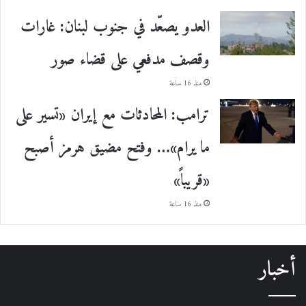
العدو يصعّد في جنوب لبنان: غارات
وقصف مدفعي على قضاء صور
منذ 16 ساعة
ترامب: المحادثات مع إيران «تسير على
ما يرام»… وفتح مضيق هرمز أصبح
«قريباً»
منذ 16 ساعة
أخبار