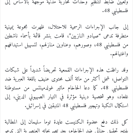
وتعيين ضابط لتنظيم وحدات محاربة مدنية موجهة بالأساس إلى
فلسطينيي 48.
إلى جانب الإجراءات الرسمية للاحتلال، ظهرت مجموعة يمينية
متطرفة تدعى “صيادو النازيين”، قامت بنشر قائمة بأسماء ناشطين
من فلسطينيي 48، وصورهم، وعناوين منازلهم، لتسهيل استهدافهم
واغتيالهم.
وقد رافقت هذه الإجراءات القمعية تحريضاً شديداً على شبكات
التواصل، شمل أكثر من مائة ألف محتوى عنيف باللغة العبرية ضد
فلسطينيي 48. كما دعا الحاخام مائير غولدمينتس من مستوطنة
غلعاد، وهو شخصية دينية مؤثرة في التيار الصهيوني الديني، إلى
استكمال النكبة وتهجير فلسطينيي 48 المتبقين في إسرائيل.
كل ذلك دفع عضوة الكنيست عايدة توما سليمان إلى المطالبة
بفتح تحقيق جنائي ضد الحاخام، بعد تصريحاته العنصرية التي تدعو