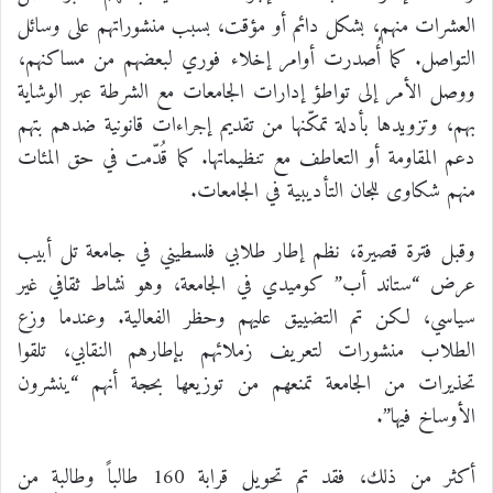
العشرات منهم، بشكل دائم أو مؤقت، بسبب منشوراتهم على وسائل
التواصل. كما أُصدرت أوامر إخلاء فوري لبعضهم من مساكنهم،
ووصل الأمر إلى تواطؤ إدارات الجامعات مع الشرطة عبر الوشاية
بهم، وتزويدها بأدلة تمكّنها من تقديم إجراءات قانونية ضدهم بتهم
دعم المقاومة أو التعاطف مع تنظيماتها. كما قُدّمت في حق المئات
منهم شكاوى للجان التأديبية في الجامعات.
وقبل فترة قصيرة، نظم إطار طلابي فلسطيني في جامعة تل أبيب
عرض “ستاند أب” كوميدي في الجامعة، وهو نشاط ثقافي غير
سياسي، لكن تم التضييق عليهم وحظر الفعالية. وعندما وزع
الطلاب منشورات لتعريف زملائهم بإطارهم النقابي، تلقوا
تحذيرات من الجامعة تمنعهم من توزيعها بحجة أنهم “ينشرون
الأوساخ فيها”.
أكثر من ذلك، فقد تم تحويل قرابة 160 طالباً وطالبة من