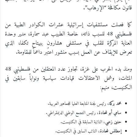
قانون مكافحة “الإرهاب”.
كما فصلت مستشفيات إسرائيلية عشرات الكوادر الطبية من
فلسطينيي 48 للسبب ذاته، خاصة الطبيب عبد سمارة، مدير وحدة
العناية المركزة للقلب في مستشفى هشارون ببيتاح تكفا، الذي
تعرض للإيقاف عن العمل بسبب منشور اعتُبر داعماً للمقاومة.
ومنذ بدء الحرب على غزة، تجاوز عدد المعتقلين من فلسطينيي 48
المئات، وشمل الاعتقالات قيادات سياسية ونواباً سابقين في
الكنيست، منهم:
محمد بركة
، رئيس لجنة المتابعة العليا للجماهير العربية.
سامي أبو شحادة
، رئيس التجمع الوطني الديمقراطي.
حنين زعبي
، النائبة السابقة في الكنيست.
إمطانس شحادة
، النائب السابق في الكنيست.