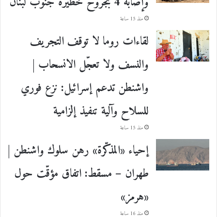
وإصابة 4 بجروح خطيرة جنوب لبنان
منذ 15 ساعة
لقاءات روما لا توقف التجريف
والنسف ولا تعجّل الانسحاب |
واشنطن تدعم إسرائيل: نزع فوري
للسلاح وآلية تنفيذ إلزامية
منذ 15 ساعة
إحياء «المذكّرة» رهن سلوك واشنطن |
طهران – مسقط: اتفاق مؤقّت حول
«هرمز»
منذ 16 ساعة