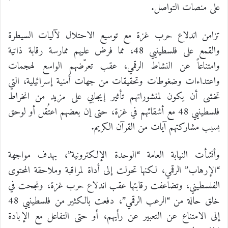
على منصات التواصل.
تزامن اندلاع حرب غزة مع توسيع الاحتلال لآليات السيطرة
والقمع على فلسطينيي 48، مما فرض عليهم ممارسة رقابة ذاتية
وامتناعاً عن النشاط الرقمي، عقب تعرّضهم الواسع لهجمات
واعتداءات وضغوطات وتحقيقات من جهات أمنية إسرائيلية، التي
تخشى أن يكون لمنشوراتهم تأثير إيجابي على مزيد من انخراط
فلسطينيي 48 مع أشقائهم في غزة، حتى إن بعضهم اعتُقل أو لوحق
بسبب مشاركتهم آيات من القرآن الكريم.
وأنشأت النيابة العامة “الوحدة الإلكترونية”، بهدف مواجهة
“الإرهاب” الرقمي، لكنها تحولت إلى أداة لمراقبة وملاحقة المحتوى
الفلسطيني، وتضاعفت رقابتها عقب اندلاع حرب غزة، ونجحت في
خلق حالة من “الرعب الرقمي”، دفعت بالكثير من فلسطينيي 48
إلى الامتناع عن التعبير عن رأيهم، أو حتى التفاعل مع الإبادة