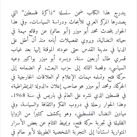
يندرج هذا الكتاب ضمن سلسلة “ذاكرة فلسطين” التي
يصدرها المركز العربي للأبحاث ودراسة السياسات. وفي هذا
الحوار يتحدث محمد أبو ميزر (أبو حاتم) عن وقائع مهمة في
حياته النضالية، ويروي تفصيلات أيامه منذ أن أطل على
الدنيا في مدينة القدس حتى عودته الموقتة إليها بعد غياب
قسري طال أربعين سنة. ويسرد أبو ميزر بواكير وعيه
السياسي، وقصة انتمائه إلى حزب البعث، ثم انضمامه إلى
حركة فتح وتسلمه مهمات الإعلام ثم العلاقات الخارجية في
الحركة. ومحمد أبو ميزر هو صاحب إعلان «الدولة الديمقراطية»
في فلسطين الذي نشره على العالم في باريس في سنة 1968.
وهذا الحوار رحلة في دروب الفكر والثقافة والسياسة، وفي
ميادين النضال الفلسطيني، وهو يكشف كثيرًا من الزوايا
الظليلة في تجربة حركة فتح، ويميط اللثام عن بعض الأسرار
المتوارية استنادًا إلى التجربة الشخصية الطويلة لأبو حاتم في