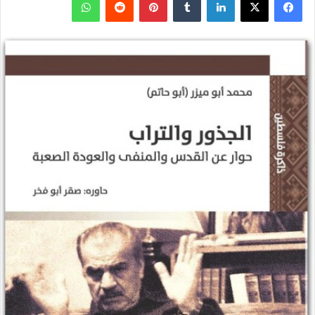
ف
ل
ب
و
ي
X
ي
T
ي
R
ا
س
ن
u
ن
e
ت
ب
ك
m
ت
d
س
و
د
b
ي
d
ا
ك
إ
l
ر
i
ب
ن
r
ي
t
س
ت