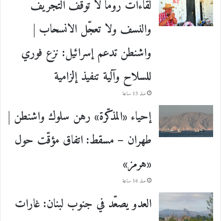
لقاءات روما لا توقف التجريف
والنسف ولا تعجّل الانسحاب |
واشنطن تدعم إسرائيل: نزع فوري
للسلاح وآلية تنفيذ إلزامية
منذ 15 ساعة
إحياء «المذكّرة» رهن سلوك واشنطن |
طهران – مسقط: اتفاق مؤقّت حول
«هرمز»
منذ 16 ساعة
العدو يصعّد في جنوب لبنان: غارات