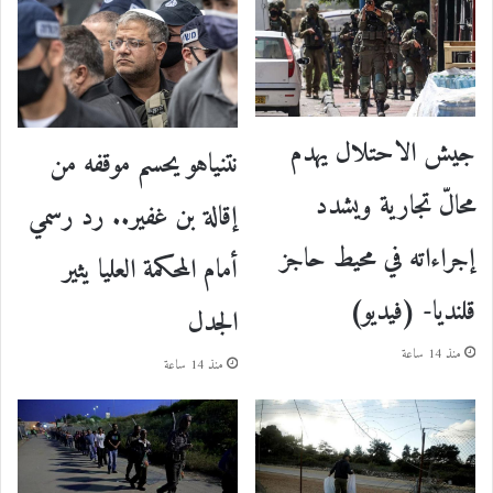
جيش الاحتلال يهدم
نتنياهو يحسم موقفه من
محالّ تجارية ويشدد
إقالة بن غفير.. رد رسمي
إجراءاته في محيط حاجز
أمام المحكمة العليا يثير
قلنديا- (فيديو)
الجدل
منذ 14 ساعة
منذ 14 ساعة