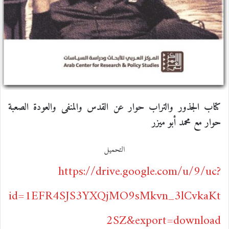
كتاب الجذور والتراب حوار عن القدس والمنفى والعودة الصعبة
حوار مع محمد أبو ميزر
التحميل
https://drive.google.com/u/9/uc?
id=1EFR4SJS3YXQjMO9sMkvn_3lCvkaKt
2SZ&export=download