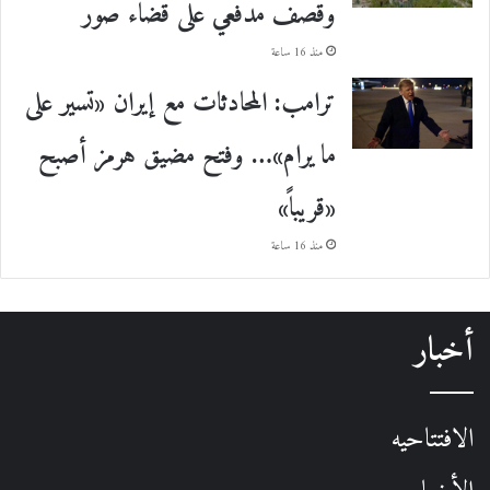
وقصف مدفعي على قضاء صور
منذ 16 ساعة
ترامب: المحادثات مع إيران «تسير على
ما يرام»… وفتح مضيق هرمز أصبح
«قريباً»
منذ 16 ساعة
أخبار
الافتتاحيه