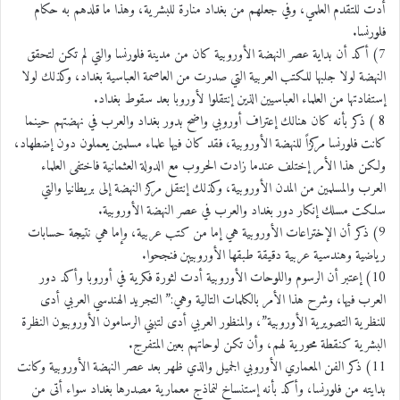
أدت للتقدم العلمي، وفي جعلهم من بغداد منارة للبشرية، وهذا ما قلدهم به حكام
فلورنسا.
7) أكد أن بداية عصر النهضة الأوروبية كان من مدينة فلورنسا والتي لم تكن لتحقق
النهضة لولا جلبها للكتب العربية التي صدرت من العاصمة العباسية بغداد، وكذلك لولا
إستفادتها من العلماء العباسيين الذين إنتقلوا لأوروبا بعد سقوط بغداد.
8 ) ذكر بأنه كان هنالك إعتراف أوروبي واضح بدور بغداد والعرب في نهضتهم حينما
كانت فلورنسا مركزاً للنهضة الأوروبية، فقد كان فيها علماء مسلمين يعملون دون إضطهاد،
ولكن هذا الأمر إختلف عندما زادت الحروب مع الدولة العثمانية فاختفى العلماء
العرب والمسلمين من المدن الأوروبية، وكذلك إنتقل مركز النهضة إلى بريطانيا والتي
سلكت مسلك إنكار دور بغداد والعرب في عصر النهضة الأوروبية.
9) ذكر أن الإختراعات الأوروبية هي إما من كتب عربية، وإما هي نتيجة حسابات
رياضية وهندسية عربية دقيقة طبقها الأوروبيين فنجحوا.
10) إعتبر أن الرسوم واللوحات الأوروبية أدت لثورة فكرية في أوروبا وأكد دور
العرب فيها، وشرح هذا الأمر بالكلمات التالية وهي:” التجريد الهندسي العربي أدى
للنظرية التصويرية الأوروبية”، والمنظور العربي أدى لتبني الرسامون الأوروبيون النظرة
البشرية كنقطة محورية لهم، وأن تكن لوحاتهم بعين المتفرج.
11) ذكر الفن المعماري الأوروبي الجميل والذي ظهر بعد عصر النهضة الأوروبية وكانت
بدايته من فلورنسا، وأكد بأنه إستنساخ لنماذج معمارية مصدرها بغداد سواء أتى من