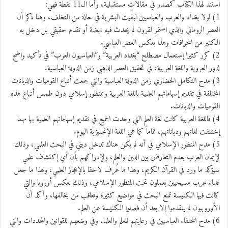
استند لهذا الكتاب كمصدر في مقالاتٍ مستقبلية، وأما ال11 نقطة فهي:
1) لولا بغداد والعرب والعباسيين لبقيت البشرية في حالة من التخلف، وهنا ذكر أن
العصر الروماني والذي استمر لقرون لم يحدث فيه نهضة أو تقدم حقيقي بل دخل به
الكثير من الخرافات وهذا بعكس العصر العباسي.
2) كرر كثيرا إستعمال مصطلح “بغداد العربية” و”العباسيون العرب” في تأكيد واضح
لدور العروبة واللغة العربية، في تحقيق العصر الذهبي زمن الدولة العباسية.
3) مدح التكامل الحضاري زمن الدولة العباسية والتي جمعت أتباع القوميات والديانات
المختلفة في تقديم إسهاماتهم العلمية باللغة العربية وبمنظور إسلامي دون طمس أتباع هذه
القوميات والديانات.
4) فاللغة العربية كانت لغة العلم التي وحدت الجميع في تقديم إسهاماتهم العلمية بها مهما
إختلفت لغاتهم ودياناتهم، تماماً كما هي اللغة الإنجليزية اليوم.
5) مدح المنظور الإسلامي في أنه لم يكن هناك تدخل ديني في البحث العلمي، وذلك
لإيمان العرب بعدم التعارض بين الدين والعلم، ولإدراكهم بأن أي إكتشاف علمي
سيؤكد ما ورد في القرآن الكريم، وهذا ما عُرف لاحقا بالإعجاز العلمي، وهذا ما جعل
علماء عرب مسيحيين يعملون تحت المنظور الإسلامي، وذلك بعكس أوروبا والتي
كانت فيها الكنيسة تمنع البحث في مواضيع كثيرة وتعاقب من يخالفها، وأكد أن
الأوروبيون لم يتقدموا إلا بعد أن فصلوا الكنيسة عن العلم.
6) مدح الخلفاء العباسيين في رعايتهم للعلم والعلماء وفي وضعهم للقوانين والمحددات والتي