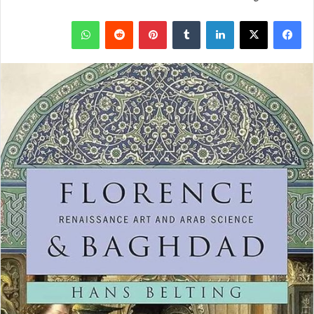
ف
ل
ب
و
ي
X
ي
T
ي
R
ا
س
ن
u
ن
e
ت
ب
ك
m
ت
d
س
و
د
b
ي
d
ا
ك
إ
l
ر
i
ب
ن
r
ي
t
س
ت