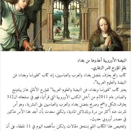
النهضة الأوروبية أخذوها من بغداد
بقلم المؤرخ ثامر الزغاري.
كتاب رائع يعترف بفضل بغداد والعرب والعباسيين، إنه كتاب “فلورنسا وبغداد: فن
النهضة والعلوم العربية”.
يعتبر كتاب “فلورنسا وبغداد: فن النهضة والعلوم العربية” للمؤرخ الألماني هانز بيلتينج
والصادر عام 2011م من أجمل الكتب الأوروبية التي قرأتها، فهو في صفحاته ال312
يعترف بشكل واضح وصريح بفضل بغداد والعرب والعباسيين على البشرية، وهو أمر
نشرت عنه أكثر من مرة وبالدلائل المادية، ولكني سعدت بأن أجد هذا الأمر مذكور
في مصدر أوروبي حديث.
وتلخيص هذا الكتاب القيم يستحق مقالات ولكن سألخصه اليوم في 11 نقطة، على أن