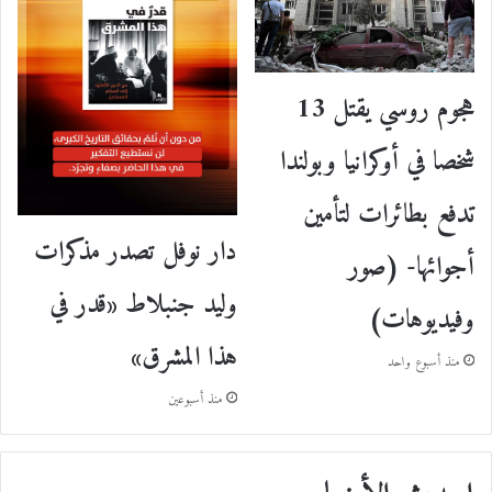
هجوم روسي يقتل 13
شخصا في أوكرانيا وبولندا
تدفع بطائرات لتأمين
دار نوفل تصدر مذكرات
أجوائها- (صور
وليد جنبلاط «قدر في
وفيديوهات)
هذا المشرق»
منذ أسبوع واحد
منذ أسبوعين