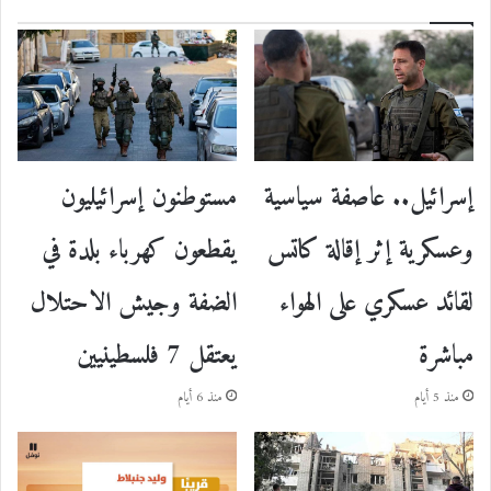
إسرائيل.. عاصفة سياسية
مستوطنون إسرائيليون
وعسكرية إثر إقالة كاتس
يقطعون كهرباء بلدة في
لقائد عسكري على الهواء
الضفة وجيش الاحتلال
مباشرة
يعتقل 7 فلسطينيين
منذ 5 أيام
منذ 6 أيام