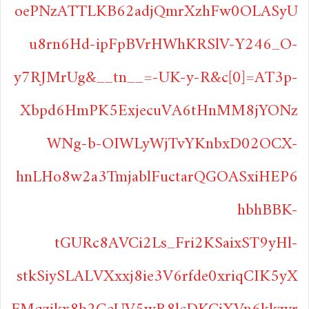
oePNzATTLKB62adjQmrXzhFw0OLASyU
u8rn6Hd-ipFpBVrHWhKRSlV-Y246_O-
y7RJMrUg&__tn__=-UK-y-R&c[0]=AT3p-
Xbpd6HmPK5ExjecuVA6tHnMM8jYONz
WNg-b-OIWLyWjTvYKnbxD02OCX-
hnLHo8w2a3TmjablFuctarQGOASxiHEP6
hbhBBK-
tGURc8AVCi2Ls_Fri2KSaixST9yHl-
stkSiySLALVXxxj8ie3V6rfde0xriqCIK5yX