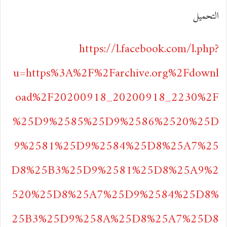
ي
X
ي
T
ي
R
ا
التحميل
س
ن
u
ن
e
ت
https://l.facebook.com/l.php?
ب
ك
m
ت
d
س
u=https%3A%2F%2Farchive.org%2Fdownl
و
د
b
ي
d
ا
oad%2F20200918_20200918_2230%2F
ك
إ
l
ر
i
ب
%25D9%2585%25D9%2586%2520%25D
ن
r
ي
t
9%2581%25D9%2584%25D8%25A7%25
س
D8%25B3%25D9%2581%25D8%25A9%2
ت
520%25D8%25A7%25D9%2584%25D8%
25B3%25D9%258A%25D8%25A7%25D8