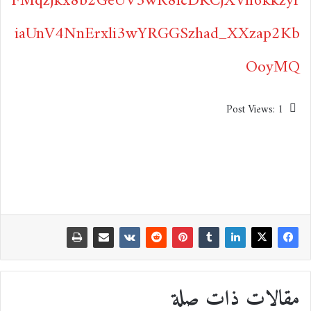
FMqzjkx8b2GeUV5wR8lcDKCjXVn6kkzyr
iaUnV4NnErxli3wYRGGSzhad_XXzap2Kb
OoyMQ
Post Views:
1
مقالات ذات صلة