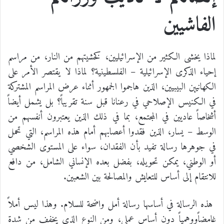
الفاشيين
لماذا يخشى الكثير من الإسرائيليين، كخشيتهم من النار، من مراسم
إحياء الذكرى الإسرائيلية – الفلسطينية؟ لماذا لا يقتصر الأمر على
الكهانيين البيبيين، الذين هاجموا الجمهور أثناء عرض المراسم المشتركة
في الكنيس الإصلاحي في رعنانا قبل سنة تقريباً؟ بل يشمل أيضاً
أشخاصاً عاديين في المجتمع، بما في ذلك الذين يعتبرون أنفسهم من
الوسط – يسار، الذين فقدوا أعصابهم أمام هذه المراسم، التي تحمل
في جوهرها رسالة تفيد بأن الفقدان، سواء على المستوى الشخصي
أو الوطني، يمكن تحويله، بفضل بعده الإنساني الشامل، من دافع
للانتقام إلى أساس للتعايش والمصالحة بين الشعبين.
هذه الرسالة في أساسها رسالة أمل واضحة للسلام. وهذا ليس أملاً
غامضاًووهمياً دون أساس عملي، ومن النوع الذي يخفف من شدة