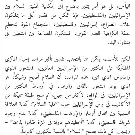
اليأس، بل هو أمر يشير بوضوح إلى إمكانية تحقيق السلام بين
الإسرائيليين والفلسطينيين. فإذا تمكن من فقدوا أغلى ما يملكون
خلال الصراع، إسرائيليين وفلسطينيين، استجماع القوة لتحطيم
حلقة الكراهية للعدو القومي، فستكون المصالحة بين الشعبين في
متناول اليد.
لكن للأسف، يكمن هنا بالتحديد تفسير تأثير مراسم إحياء الذكرى
المشتركة على الكثير من الإسرائيليين العاديين. فالشعور القوي
والملموس الذي تثيره هذه المراسم، أن السلام أصبح وشيكاً، هو
الذي يولد الشعور بالقلق والرعب في أوساط الكثير من
الإسرائيليين. في الواقع، لأكثر من جيل، تم نسج طبقة سميكة من
الأكاذيب في وعي الإسرائيليين حول “عملية السلام”: كذبة العلاقة
السببية بين اتفاق أوسلو والإرهاب الفلسطيني؛ كذبة عدم وجود
شريك فلسطيني؛ كذبة “أعطيناهم دولة في غزة فقاموا بذبحنا” –
وبسبب كل ذلك يصبح “السلام” بالنسبة لكثيرين كابوساً.