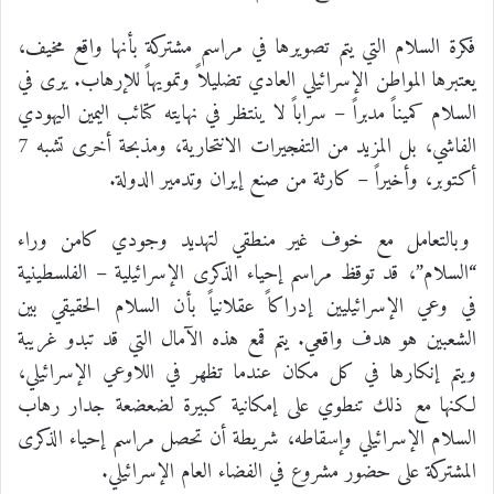
فكرة السلام التي يتم تصويرها في مراسم مشتركة بأنها واقع مخيف،
يعتبرها المواطن الإسرائيلي العادي تضليلاً وتمويهاً للإرهاب. يرى في
السلام كميناً مدبراً – سراباً لا ينتظر في نهايته كتائب اليمين اليهودي
الفاشي، بل المزيد من التفجيرات الانتحارية، ومذبحة أخرى تشبه 7
أكتوبر، وأخيراً – كارثة من صنع إيران وتدمير الدولة.
وبالتعامل مع خوف غير منطقي لتهديد وجودي كامن وراء
“السلام”، قد توقظ مراسم إحياء الذكرى الإسرائيلية – الفلسطينية
في وعي الإسرائيليين إدراكاً عقلانياً بأن السلام الحقيقي بين
الشعبين هو هدف واقعي. يتم قمع هذه الآمال التي قد تبدو غريبة
ويتم إنكارها في كل مكان عندما تظهر في اللاوعي الإسرائيلي،
لكنها مع ذلك تنطوي على إمكانية كبيرة لضعضعة جدار رهاب
السلام الإسرائيلي وإسقاطه، شريطة أن تحصل مراسم إحياء الذكرى
المشتركة على حضور مشروع في الفضاء العام الإسرائيلي.