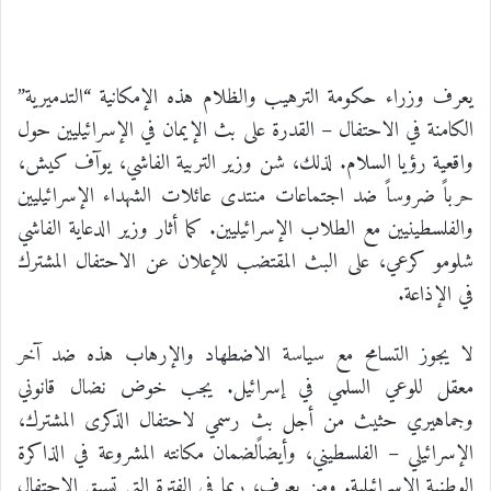
يعرف وزراء حكومة الترهيب والظلام هذه الإمكانية “التدميرية”
الكامنة في الاحتفال – القدرة على بث الإيمان في الإسرائيليين حول
واقعية رؤيا السلام. لذلك، شن وزير التربية الفاشي، يوآف كيش،
حرباً ضروساً ضد اجتماعات منتدى عائلات الشهداء الإسرائيليين
والفلسطينيين مع الطلاب الإسرائيليين. كما أثار وزير الدعاية الفاشي
شلومو كرعي، على البث المقتضب للإعلان عن الاحتفال المشترك
في الإذاعة.
لا يجوز التسامح مع سياسة الاضطهاد والإرهاب هذه ضد آخر
معقل للوعي السلمي في إسرائيل. يجب خوض نضال قانوني
وجماهيري حثيث من أجل بث رسمي لاحتفال الذكرى المشترك،
الإسرائيلي – الفلسطيني، وأيضاًلضمان مكانته المشروعة في الذاكرة
الوطنية الإسرائيلية. ومن يعرف، ربما في الفترة التي تسبق الاحتفال