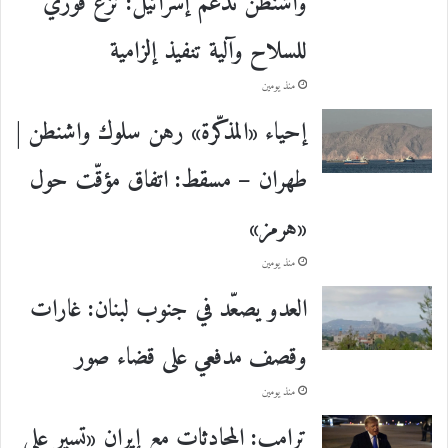
واشنطن تدعم إسرائيل: نزع فوري
للسلاح وآلية تنفيذ إلزامية
منذ يومين
إحياء «المذكّرة» رهن سلوك واشنطن |
طهران – مسقط: اتفاق مؤقّت حول
«هرمز»
منذ يومين
العدو يصعّد في جنوب لبنان: غارات
وقصف مدفعي على قضاء صور
منذ يومين
ترامب: المحادثات مع إيران «تسير على