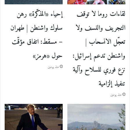
إحياء «المذكّرة» رهن
لقاءات روما لا توقف
سلوك واشنطن | طهران
التجريف والنسف ولا
– مسقط: اتفاق مؤقّت
تعجّل الانسحاب |
حول «هرمز»
واشنطن تدعم إسرائيل:
نزع فوري للسلاح وآلية
منذ يومين
تنفيذ إلزامية
منذ يومين