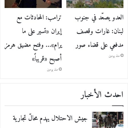
ترامب: المحادثات مع
العدو يصعّد في جنوب
إيران «تسير على ما
لبنان: غارات وقصف
يرام»… وفتح مضيق هرمز
مدفعي على قضاء صور
أصبح «قريباً»
منذ يومين
منذ يومين
احدث الأخبار
جيش الاحتلال يهدم محالّ تجارية