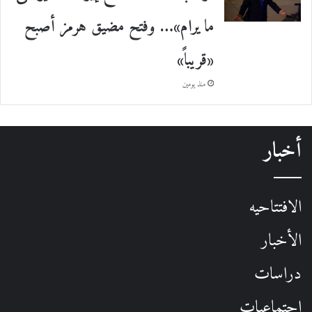
ما يرام»… وفتح مضيق هرمز أصبح
«قريباً»
منذ يومين
أخبار
الافتتاحيه
الأخبار
دراسات
اجتماعيات