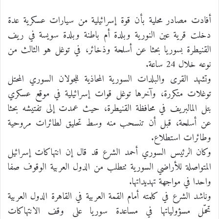
أفادت مصادر محلية بأن قوة إسرائيلية من سيارات عسكرية عدة
دخلت قرية عين النورية وبلدة أم باطنة وبلدة سويسة في ريف
القنيطرة بسوريا بحثا عن أسلحة وذخائر، في توغل هو الثالث من
نوعه خلال 24 ساعة.
وتشهد القرى والبلدات السورية المحاذية للجولان السوري المحتل
توغلات متكررة، وآخرها توغل قوات إسرائيلية في موقع عسكري
بتل المالبريف في محافظة القنيطرة، حيث عمدت إلى تفتيشه بحثا
عن أسلحة، قبل أن تنسحب منه وسط تحليق لطائرات مروحية
وطائرات استطلاع.
وكان الرئيس السوري أحمد الشرع قد قال إن انتهاكات إسرائيل
المتواصلة للأراضي السورية تتطلب من الدول العربية الوقوف صفا
واحدا في مواجهة تهديداتها.
وناشد الشرع في كلمته أمام القمة العربية في القاهرة الدول العربية
تحمّل مسؤولياتها في مساعدة سوريا على وقف الانتهاكات