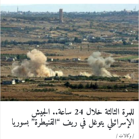
ي
X
ي
T
ي
R
ا
س
ن
u
ن
e
ت
ب
ك
m
ت
d
س
و
د
b
ي
d
ا
ك
إ
l
ر
i
ب
ن
r
ي
t
س
للمرة الثالثة خلال 24 ساعة.. الجيش
ت
الإسرائيلي يتوغل في ريف “القنيطرة” بسوريا
/ وكالات /