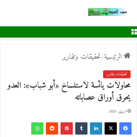
القائمة
الرئيسية
تحقيقات وتقارير
/
تحقيقات وتقارير
محاولات يائسة لاستنساخ «أبو شباب»: العدو
يحرق أوراق عصاباته
3 يوليو، 2025
ف
ل
ب
و