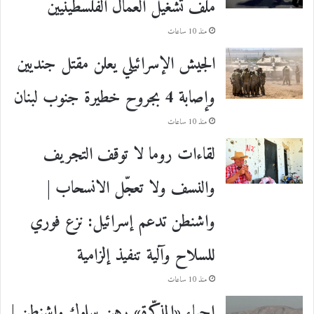
ملف تشغيل العمال الفلسطينيين
منذ 10 ساعات
الجيش الإسرائيلي يعلن مقتل جنديين
وإصابة 4 بجروح خطيرة جنوب لبنان
منذ 10 ساعات
لقاءات روما لا توقف التجريف
والنسف ولا تعجّل الانسحاب |
واشنطن تدعم إسرائيل: نزع فوري
للسلاح وآلية تنفيذ إلزامية
منذ 10 ساعات
إحياء «المذكّرة» رهن سلوك واشنطن |