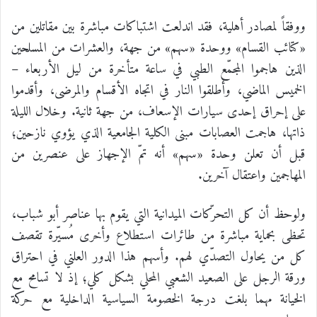
ووفقاً لمصادر أهلية، فقد اندلعت اشتباكات مباشرة بين مقاتلين من
«كتائب القسام» ووحدة «سهم» من جهة، والعشرات من المسلحين
الذين هاجموا المجمّع الطبي في ساعة متأخرة من ليل الأربعاء –
الخميس الماضي، وأطلقوا النار في اتجاه الأقسام والمرضى، وأقدموا
على إحراق إحدى سيارات الإسعاف، من جهة ثانية. وخلال الليلة
ذاتها، هاجمت العصابات مبنى الكلية الجامعية الذي يؤوي نازحين؛
قبل أن تعلن وحدة «سهم» أنه تمّ الإجهاز على عنصرين من
المهاجمين واعتقال آخرين.
ولوحظ أن كل التحرّكات الميدانية التي يقوم بها عناصر أبو شباب،
تحظى بحماية مباشرة من طائرات استطلاع وأخرى مُسيّرة تقصف
كل من يحاول التصدّي لهم. وأسهم هذا الدور العلني في احتراق
ورقة الرجل على الصعيد الشعبي المحلي بشكل كلي؛ إذ لا تسامح مع
الخيانة مهما بلغت درجة الخصومة السياسية الداخلية مع حركة