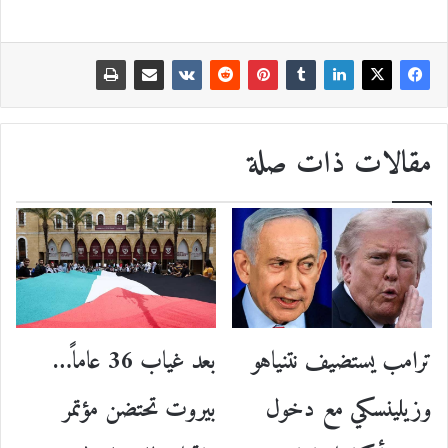
مقالات ذات صلة
ترامب يستضيف نتنياهو
بعد غياب 36 عاماً…
وزيلينسكي مع دخول
بيروت تحتضن مؤتمر