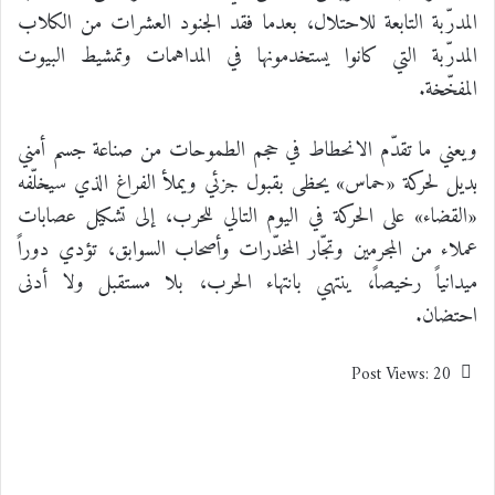
المدرّبة التابعة للاحتلال، بعدما فقد الجنود العشرات من الكلاب
المدرّبة التي كانوا يستخدمونها في المداهمات وتمشيط البيوت
المفخّخة.
ويعني ما تقدّم الانحطاط في حجم الطموحات من صناعة جسم أمني
بديل لحركة «حماس» يحظى بقبول جزئي ويملأ الفراغ الذي سيخلّفه
«القضاء» على الحركة في اليوم التالي للحرب، إلى تشكيل عصابات
عملاء من المجرمين وتجّار المخدّرات وأصحاب السوابق، تؤدي دوراً
ميدانياً رخيصاً، ينتهي بانتهاء الحرب، بلا مستقبل ولا أدنى
احتضان.
Post Views:
20