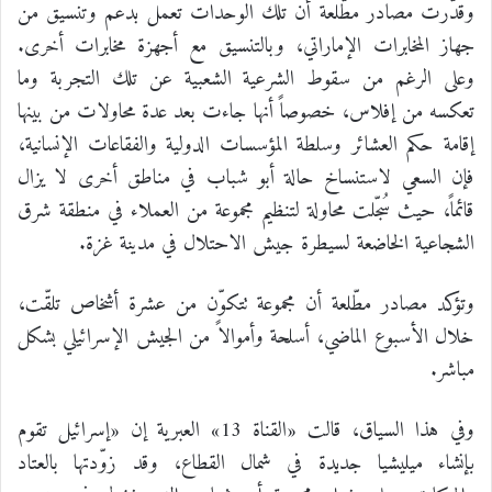
وقدّرت مصادر مطّلعة أن تلك الوحدات تعمل بدعم وتنسيق من
جهاز المخابرات الإماراتي، وبالتنسيق مع أجهزة مخابرات أخرى.
وعلى الرغم من سقوط الشرعية الشعبية عن تلك التجربة وما
تعكسه من إفلاس، خصوصاً أنها جاءت بعد عدة محاولات من بينها
إقامة حكم العشائر وسلطة المؤسسات الدولية والفقاعات الإنسانية،
فإن السعي لاستنساخ حالة أبو شباب في مناطق أخرى لا يزال
قائماً، حيث سُجّلت محاولة لتنظيم مجموعة من العملاء في منطقة شرق
الشجاعية الخاضعة لسيطرة جيش الاحتلال في مدينة غزة.
وتؤكد مصادر مطّلعة أن مجموعة تتكوّن من عشرة أشخاص تلقّت،
خلال الأسبوع الماضي، أسلحة وأموالاً من الجيش الإسرائيلي بشكل
مباشر.
وفي هذا السياق، قالت «القناة 13» العبرية إن «‏إسرائيل تقوم
بإنشاء ميليشيا جديدة في شمال القطاع، وقد زوّدتها بالعتاد