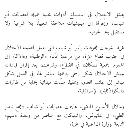
يفشل الاحتلال في استنساخ أدوات محلية عميلة لعصابات أبو
شباب، ويُحوّلها إلى ميليشيات ملاحقة شعبياً، بلا شرعية ولا
مستقبل بعد الحرب.
غزة |
خرجت مجموعات ياسر أبو شباب التي تعمل لمصلحة الاحتلال
في جنوب قطاع غزة، من مرحلة ادّعاء «الوطنية» و»الانتماء إلى
الهموم الجمعية للسكان» في القطاع، وشرعت، بعد إقرار قيادات
جيش الاحتلال بشكل رسمي بدعمها المباشر لها، في العمل بشكل
مباشر إلى جانب العدو، وتنفيذ مهمّات ميدانية بحماية من طائرات
«الكوادكابتر» الإسرائيلية.
وخلال الأسبوع الماضي، هاجمت عصابات أبو شباب «مجمع ناصر
الطبي» في خانيونس، واشتبكت مع عناصر من وحدة «سهم»
التابعة لوزارة الداخلية في غزة.