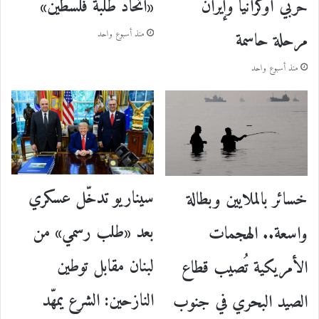
حربي أوكرانيا وإيران
«اتحاد طلبة فلسطين»
مرحلة حاسمة
منذ أسبوع واحد
منذ أسبوع واحد
سيناريو تدخّل عسكري
خسائر بالملايين وبطالة
بعد «طلب رسمي» من
واسعة.. الهجمات
لبنان مقابل توطين
الأمريكية تُصيب قطاع
النازحين: الشرع يمهّد
الصيد البحري في جنوب