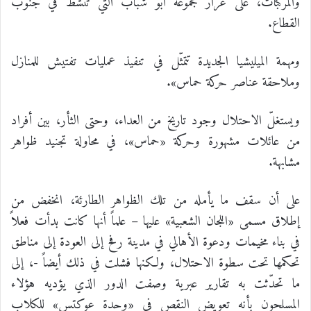
والمركبات، على غرار مجموعة أبو شباب التي تنشط في جنوب
القطاع.
ومهمة الميليشيا الجديدة تتمثّل في تنفيذ عمليات تفتيش للمنازل
وملاحقة عناصر حركة حماس».
ويستغلّ الاحتلال وجود تاريخ من العداء، وحتى الثأر، بين أفراد
من عائلات مشهورة وحركة «حماس»، في محاولة تجنيد ظواهر
مشابهة.
على أن سقف ما يأمله من تلك الظواهر الطارئة، انخفض من
إطلاق مسمى «اللجان الشعبية» عليها – علماً أنها كانت بدأت فعلاً
في بناء مخيمات ودعوة الأهالي في مدينة رفح إلى العودة إلى مناطق
تحكمها تحت سطوة الاحتلال، ولكنها فشلت في ذلك أيضاً -، إلى
ما تحدّثت به تقارير عبرية وصفت الدور الذي يؤديه هؤلاء
المسلحون بأنه تعويض النقص في «وحدة عوكتس» للكلاب