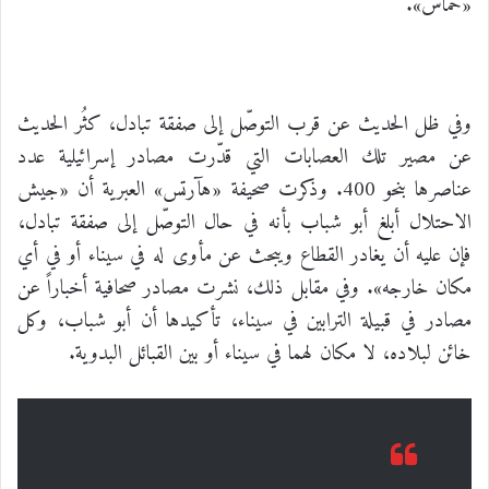
«حماس».
وفي ظل الحديث عن قرب التوصّل إلى صفقة تبادل، كثُر الحديث
عن مصير تلك العصابات التي قدّرت مصادر إسرائيلية عدد
عناصرها بنحو 400. وذكرت صحيفة «هآرتس» العبرية أن «جيش
الاحتلال أبلغ أبو شباب بأنه في حال التوصّل إلى صفقة تبادل،
فإن عليه أن يغادر القطاع ويبحث عن مأوى له في سيناء أو في أي
مكان خارجه». وفي مقابل ذلك، نشرت مصادر صحافية أخباراً عن
مصادر في قبيلة الترابين في سيناء، تأكيدها أن أبو شباب، وكل
خائن لبلاده، لا مكان لهما في سيناء أو بين القبائل البدوية.