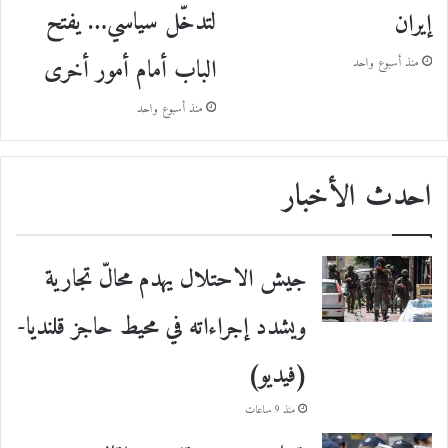
لتدخّل سياسي… يفتح
إيران
الباب أمام أمور أخرى
منذ أسبوع واحد
منذ أسبوع واحد
احدث الأخبار
جيش الاحتلال يهدم محالّ تجارية
ويشدد إجراءاته في محيط حاجز قلنديا-
(فيديو)
منذ 9 ساعات