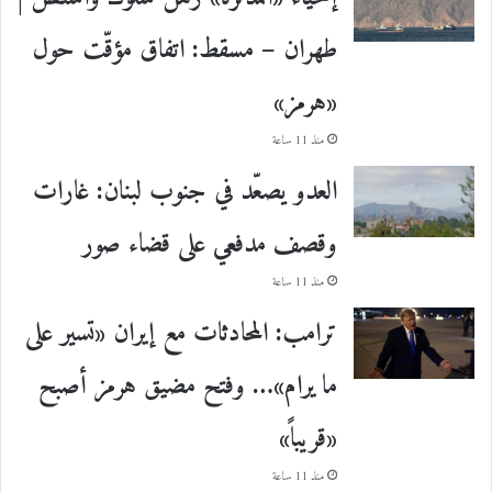
طهران – مسقط: اتفاق مؤقّت حول
«هرمز»
منذ 11 ساعة
العدو يصعّد في جنوب لبنان: غارات
وقصف مدفعي على قضاء صور
منذ 11 ساعة
ترامب: المحادثات مع إيران «تسير على
ما يرام»… وفتح مضيق هرمز أصبح
«قريباً»
منذ 11 ساعة