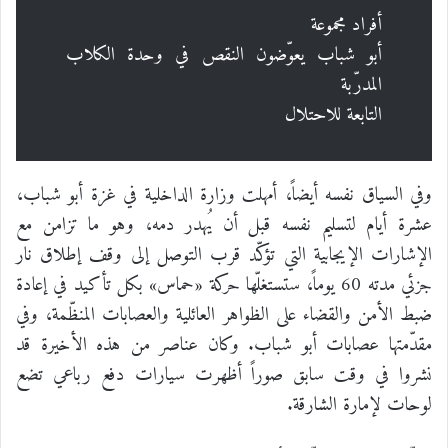
أفراد مجموعة
أبو شباب يعوّضون النقص في وحدة الكلاب
المدرّبة
التابعة للاحتلال
وفي السياق نفسه أيضاً، أمهلت وزارة الداخلية في غزة أبو شباب،
عشرة أيام لتسليم نفسه قبل أن يُهدر دمه، وهو ما تزامن مع
الإشارات الإيجابية التي تؤكّد قرب التوصل إلى وقف إطلاق نار
جزئي مدته 60 يوماً، ستستغلّها حركة «حماس» بكل تأكيد في إعادة
ضبط الأمن والقضاء على الظواهر العائلية والعصابات المنظّمة، وفي
مقدّمتها عصابات أبو شباب. وكان عناصر من هذه الأخيرة قد
نشروا في وقت سابق صوراً أظهرت سيارات دفع رباعي تضع
لوحات لإمارة الشارقة.