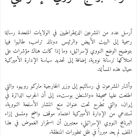
أرسل عدد من المشرعين الديمقراطيين في الولايات المتحدة رسالة
رسمية إلى البيت الأبيض والرئيس دونالد ترامب، طالبوا فيها
بتوضيح الوضع النووي لإسرائيل، وما إذا كانت هناك مؤشرات على
امتلاكها ترسانة نووية، إضافة إلى تحديد سياسة الإدارة الأميركية
حيال هذه المسألة.
وأشار المشرعون في رسالتهم إلى وزير الخارجية ماركو روبيو، والتي
اطلعت عليها صحيفة «واشنطن بوست»، إلى أن الحرب الدائرة في
إيران، والتي تُطرح تحت عنوان منع انتشار الأسلحة النووية،
تستدعي من الإدارة الأميركية اعتماد موقف واضح ومتسق إزاء
البرنامج النووي الإسرائيلي، معتبرين أن استمرار الغموض في هذا
الملف لم يعد مبرراً في ظل تطورات المنطقة.