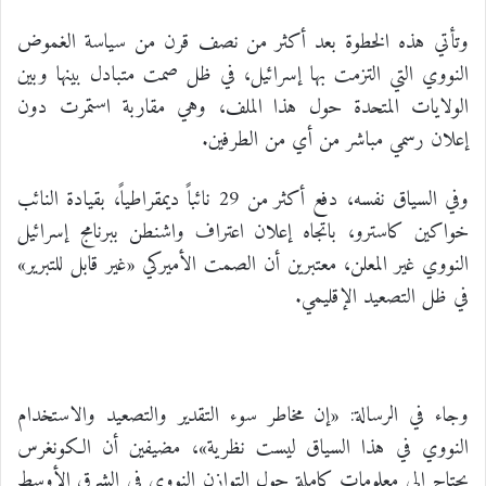
وتأتي هذه الخطوة بعد أكثر من نصف قرن من سياسة الغموض
النووي التي التزمت بها إسرائيل، في ظل صمت متبادل بينها وبين
الولايات المتحدة حول هذا الملف، وهي مقاربة استمرت دون
إعلان رسمي مباشر من أي من الطرفين.
وفي السياق نفسه، دفع أكثر من 29 نائباً ديمقراطياً، بقيادة النائب
خواكين كاسترو، باتجاه إعلان اعتراف واشنطن ببرنامج إسرائيل
النووي غير المعلن، معتبرين أن الصمت الأميركي «غير قابل للتبرير»
في ظل التصعيد الإقليمي.
وجاء في الرسالة: «إن مخاطر سوء التقدير والتصعيد والاستخدام
النووي في هذا السياق ليست نظرية»، مضيفين أن الكونغرس
يحتاج إلى معلومات كاملة حول التوازن النووي في الشرق الأوسط