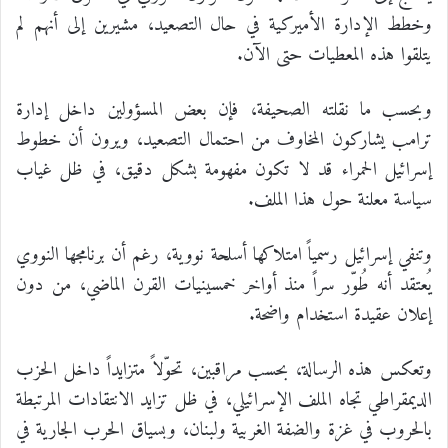
وخطط الإدارة الأميركية في حال التصعيد، مشيرين إلى أنهم لم
يتلقوا هذه المعطيات حتى الآن.
وبحسب ما نقلته الصحيفة، فإن بعض المسؤولين داخل إدارة
ترامب يشاركون المخاوف من احتمال التصعيد، ويرون أن خطوط
إسرائيل الحمراء قد لا تكون مفهومة بشكل دقيق، في ظل غياب
سياسة معلنة حول هذا الملف.
وتنفي إسرائيل رسمياً امتلاكها أسلحة نووية، رغم أن برنامجها النووي
يُعتقد أنه طُوّر سراً منذ أواخر خمسينيات القرن الماضي، من دون
إعلان عقيدة استخدام واضحة.
وتعكس هذه الرسالة، بحسب مراقبين، تحوّلاً متزايداً داخل الحزب
الديمقراطي تجاه الملف الإسرائيلي، في ظل تزايد الانتقادات المرتبطة
بالحروب في غزة والضفة الغربية ولبنان، وبسياق الحرب الجارية في