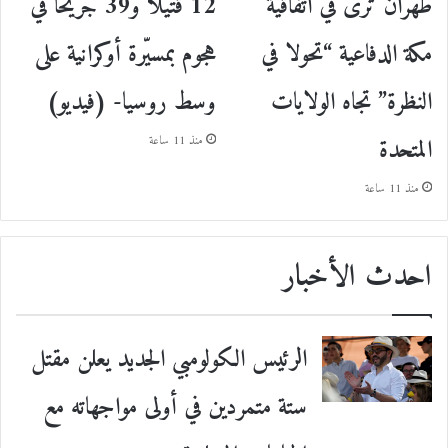
طهران ترى في اتفاقية
12 قتيلا و39 جريحا في
مكة الدفاعية “تحولا في
هجوم بمسيّرة أوكرانية على
النظرة” تجاه الولايات
وسط روسيا- (فيديو)
المتحدة
منذ 11 ساعة
منذ 11 ساعة
احدث الأخبار
الرئيس الكولومبي الجديد يعلن مقتل
ستة متمردين في أولى مواجهاته مع