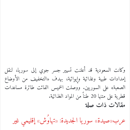
وكانت السعودية قد أعلنت تسيير جسر جوي إلى سوريا، لنقل
إمدادات طبية وغذائية وإيوائية، بهدف «التخفيف من الأوضاع
الصعبة» على السوريين. ووصلت الخميس الفائت طائرة مساعدات
قطرية على متنها 20 طناً من المواد ‏الغذائية.
مقالات ذات صلة
عرب
«صيدة» سوريا الجديدة: «تهاوُش» إقليمي غير