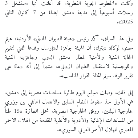
وكانت «الخطوط الجوية القطرية» قد أعلنت أنها «ستشغل 3
رحلات أسبوعياً إلى مدينة دمشق ابتداءً من 7 كانون الثاني
2025».
وفي هذا السياق، أكد رئيس «هيئة الطيران المدني» الأردنية، هيثم
مستو، لوكالة «بترا»، أن الهيئة جاهزة لـ«إرسال وفدها الفني لتقييم
الحالة الفنية والأمنية لمطار دمشق الدولي وجاهزيته الفنية
واللوجستية لاستقبال الطيران الدولي»، مشيراً إلى أنه «بناءً على
تقرير الوفد سيتم اتخاذ القرار المناسب».
إلى ذلك، وصلت صباح اليوم طائرة مساعدات مصرية إلى دمشق،
هي الأولى منذ سقوط النظام السابق والاتصال الهاتفي بين وزيري
خارجية البلدين. ووفق الخارجية المصرية، تحمل الطائرة «15 طناً
من المساعدات الإغاثية والأدوية والأغذية المقدمة من الهلال الاحمر
المصري للهلال الأحمر العربي السوري».