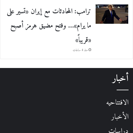
ترامب: المحادثات مع إيران «تسير على
ما يرام»… وفتح مضيق هرمز أصبح
«قريباً»
منذ 4 ساعات
أخبار
الافتتاحيه
الأخبار
دراسات