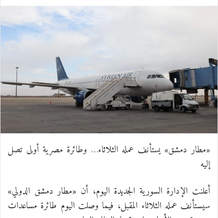
ي
X
ي
T
ي
R
ا
س
ن
u
ن
e
ت
ب
ك
m
ت
d
س
و
د
b
ي
d
ا
ك
إ
l
ر
i
ب
ن
r
ي
t
س
«مطار دمشق» يستأنف عمله الثلاثاء… وطائرة مصرية أولى تصل
إليه
ت
أعلنت الإدارة السورية الجديدة اليوم، أن «مطار دمشق الدولي»
سيستأنف عمله الثلاثاء المقبل، فيما وصلت اليوم طائرة مساعدات