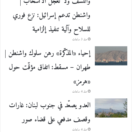
والنسف ولا تعجّل الانسحاب |
واشنطن تدعم إسرائيل: نزع فوري
للسلاح وآلية تنفيذ إلزامية
منذ 3 ساعات
إحياء «المذكّرة» رهن سلوك واشنطن |
طهران – مسقط: اتفاق مؤقّت حول
«هرمز»
منذ 4 ساعات
العدو يصعّد في جنوب لبنان: غارات
وقصف مدفعي على قضاء صور
منذ 4 ساعات