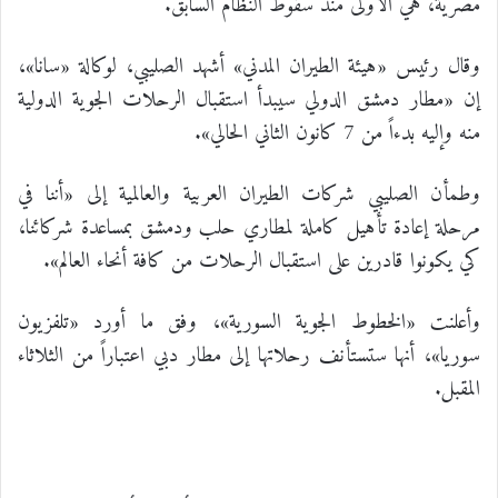
مصرية، هي الأولى منذ سقوط النظام السابق.
وقال رئيس «هيئة الطيران المدني» أشهد الصليبي، لوكالة «سانا»،
إن «مطار دمشق الدولي سيبدأ استقبال الرحلات الجوية الدولية
منه وإليه بدءاً من 7 كانون الثاني الحالي».
وطمأن الصليبي شركات الطيران العربية والعالمية إلى «أننا في
مرحلة إعادة تأهيل كاملة لمطاري حلب ودمشق بمساعدة شركائنا،
كي يكونوا قادرين على استقبال الرحلات من كافة أنحاء العالم».
وأعلنت «الخطوط الجوية السورية»، وفق ما أورد «تلفزيون
سوريا»، أنها ستستأنف رحلاتها إلى مطار دبي اعتباراً من الثلاثاء
المقبل.