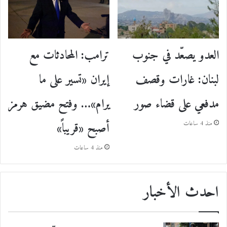
ترامب: المحادثات مع
العدو يصعّد في جنوب
إيران «تسير على ما
لبنان: غارات وقصف
يرام»… وفتح مضيق هرمز
مدفعي على قضاء صور
أصبح «قريباً»
منذ 4 ساعات
منذ 4 ساعات
احدث الأخبار