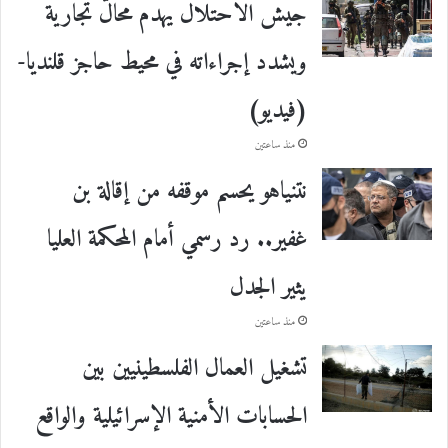
جيش الاحتلال يهدم محالّ تجارية
ويشدد إجراءاته في محيط حاجز قلنديا-
(فيديو)
منذ ساعتين
نتنياهو يحسم موقفه من إقالة بن
غفير.. رد رسمي أمام المحكمة العليا
يثير الجدل
منذ ساعتين
تشغيل العمال الفلسطينيين بين
الحسابات الأمنية الإسرائيلية والواقع