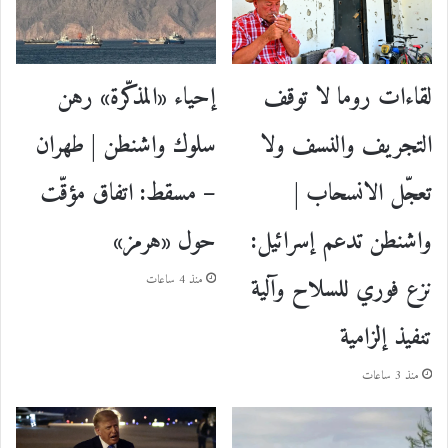
إحياء «المذكّرة» رهن
لقاءات روما لا توقف
سلوك واشنطن | طهران
التجريف والنسف ولا
– مسقط: اتفاق مؤقّت
تعجّل الانسحاب |
حول «هرمز»
واشنطن تدعم إسرائيل:
نزع فوري للسلاح وآلية
منذ 4 ساعات
تنفيذ إلزامية
منذ 3 ساعات