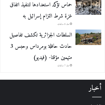
حماس تؤكد استعدادها لتنفيذ اتفاق
غزة شرط التزام إسرائيل به
منذ 6 ساعات
السلطات الجزائرية تكشف تفاصيل
حادث حافلة بومرداس وحبس 3
متهمين مؤقتا- (فيديو)
منذ 7 ساعات
أخبار