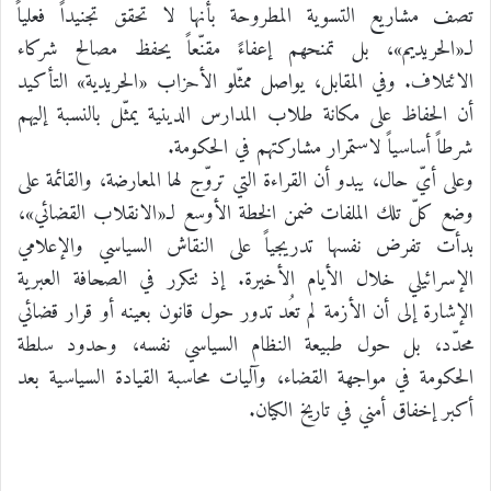
تصف مشاريع التسوية المطروحة بأنها لا تحقق تجنيداً فعلياً
لـ«الحريديم»، بل تمنحهم إعفاءً مقنّعاً يحفظ مصالح شركاء
الائتلاف. وفي المقابل، يواصل ممثّلو الأحزاب «الحريدية» التأكيد
أن الحفاظ على مكانة طلاب المدارس الدينية يمثّل بالنسبة إليهم
شرطاً أساسياً لاستمرار مشاركتهم في الحكومة.
وعلى أيّ حال، يبدو أن القراءة التي تروّج لها المعارضة، والقائمة على
وضع كلّ تلك الملفات ضمن الخطة الأوسع لـ«الانقلاب القضائي»،
بدأت تفرض نفسها تدريجياً على النقاش السياسي والإعلامي
الإسرائيلي خلال الأيام الأخيرة. إذ تتكرر في الصحافة العبرية
الإشارة إلى أن الأزمة لم تعُد تدور حول قانون بعينه أو قرار قضائي
محدّد، بل حول طبيعة النظام السياسي نفسه، وحدود سلطة
الحكومة في مواجهة القضاء، وآليات محاسبة القيادة السياسية بعد
أكبر إخفاق أمني في تاريخ الكيان.