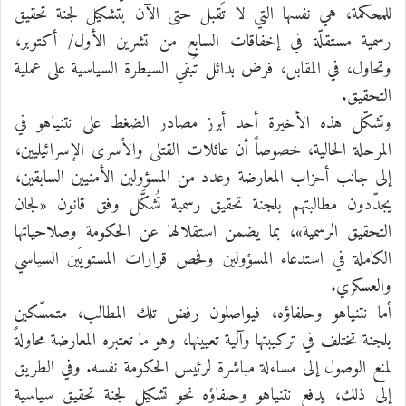
للمحكمة، هي نفسها التي لا تَقبل حتى الآن بتشكيل لجنة تحقيق
رسمية مستقلّة في إخفاقات السابع من تشرين الأول/ أكتوبر،
وتحاول، في المقابل، فرض بدائل تُبقي السيطرة السياسية على عملية
التحقيق.
وتشكّل هذه الأخيرة أحد أبرز مصادر الضغط على نتنياهو في
المرحلة الحالية، خصوصاً أن عائلات القتلى والأسرى الإسرائيليين،
إلى جانب أحزاب المعارضة وعدد من المسؤولين الأمنيين السابقين،
يجدّدون مطالبتهم بلجنة تحقيق رسمية تُشكَّل وفق قانون «لجان
التحقيق الرسمية»، بما يضمن استقلالها عن الحكومة وصلاحياتها
الكاملة في استدعاء المسؤولين وفحص قرارات المستويَين السياسي
والعسكري.
أما نتنياهو وحلفاؤه، فيواصلون رفض تلك المطالب، متمسّكين
بلجنة تختلف في تركيبتها وآلية تعيينها، وهو ما تعتبره المعارضة محاولةً
لمنع الوصول إلى مساءلة مباشرة لرئيس الحكومة نفسه. وفي الطريق
إلى ذلك، يدفع نتنياهو وحلفاؤه نحو تشكيل لجنة تحقيق سياسية