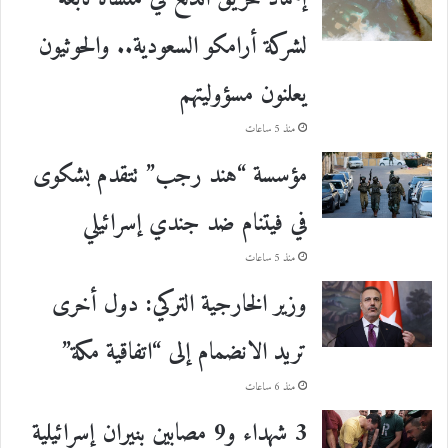
لشركة أرامكو السعودية.. والحوثيون
يعلنون مسؤوليتهم
منذ 5 ساعات
مؤسسة “هند رجب” تتقدم بشكوى
في فيتنام ضد جندي إسرائيلي
منذ 5 ساعات
وزير الخارجية التركي: دول أخرى
تريد الانضمام إلى “اتفاقية مكة”
منذ 6 ساعات
3 شهداء و9 مصابين بنيران إسرائيلية