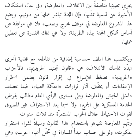
يجري تعيينها مناصفةً بين الائتلاف والمعارضة؛ وفي حال استنكاف
الأخيرة عن تسمية ممثّليها، فإن اللجنة تباشر عملها من دونهم. ويضع
هذا المشروع المعارضة في موقف محرج وصعب؛ فلا هي موافِقة على
أساس تشكيل اللجنة بهذه الطريقة، ولا هي تملك القدرة على تعطيل
عملها.
ويكتسب هذا الملف حساسية إضافية من تقاطعه مع قضية أخرى
تهدّد تماسك الائتلاف، هي «قانون تجنيد الحريديم». فالأحزاب
«الحريدية» تضغط للإسراع في إقرار قانون يضمن استمرار
الإعفاءات أو يخفّف آثار قرارات «المحكمة العليا»، فيما تتصاعد
داخل الجيش والمعارضة وعلى مستوى الرأي العام مطالب بفرض
الخدمة العسكرية على الجميع، ولا سيما بعد الاستنزاف غير المسبوق
لقوات الاحتياط خلال الحرب المستمرّة منذ ثلاث سنوات.
وتتّهم المعارضة نتنياهو باستخدام هذا القانون وسيلةً لشراء استقرار
حكومته، ولو على حساب مبدأ المساواة في تحمّل أعباء الحرب؛ وهي