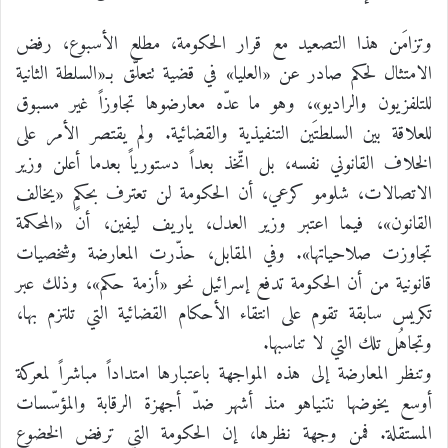
وتزامَن هذا التصعيد مع قرار الحكومة، مطلع الأسبوع، رفض
الامتثال لحكم صادر عن «العليا» في قضية تتعلّق بـ«السلطة الثانية
للتلفزيون والراديو»، وهو ما عدّه معارضوها تجاوزاً غير مسبوق
للعلاقة بين السلطتَين التنفيذية والقضائية. ولم يقتصر الأمر على
الخلاف القانوني نفسه، بل اتّخذ بعداً دستورياً بعدما أعلن وزير
الاتصالات، شلومو كرعي، أن الحكومة لن تعترف بحكمٍ «يخالف
القانون»، فيما اعتبر وزير العدل، ياريف ليفين، أن «المحكمة
تجاوزت صلاحياتها». وفي المقابل، حذّرت المعارضة وشخصيات
قانونية من أن الحكومة تدفع إسرائيل نحو «أزمة حكم»، وذلك عبر
تكريس سابقة تقوم على انتقاء الأحكام القضائية التي تلتزم بها،
وتجاهُل تلك التي لا تناسبها.
وتنظر المعارضة إلى هذه المواجهة باعتبارها امتداداً مباشراً لمعركة
أوسع يخوضها نتنياهو منذ أشهر ضدّ أجهزة الرقابة والمؤسّسات
المستقلة. فمن وجهة نظرها، إن الحكومة التي ترفض الخضوع