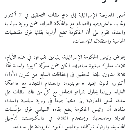
تسعى المعارضة الإسرائيلية إلى دمج ملفات التحقيق في 7 أكتوبر
وتجنيد «الحريديم» والصدام مع «المحكمة العليا»، ضمن رواية سياسية
واحدة، تقوم على أن الحكومة تضع أولوية بقائها فوق مقتضيات
المحاسبة واستقلال المؤسسات.
يخوض رئيس الحكومة الإسرائيلية، بنيامين نتنياهو، في هذه الأيام،
ثلاث معارك صغيرة منفصلة، لكن ضمن معركة كبيرة واحدة تتّخذ
ثلاثة عناوين: لجنة التحقيق في إخفاقات السابع من تشرين الأول/
أكتوبر، قانون تجنيد «الحريديم»، والصدام المتجدّد مع «المحكمة
العليا». وبينما يحاول نتنياهو التعامل مع كلّ من تلك الملفات على
حدة، تسعى المعارضة إلى دمجها جميعاً في رواية سياسية واحدة،
مفادها أن رئيس الحكومة يضع بقاءه السياسي فوق مؤسّسات
الدولة ومصلحتها، ويستخدم ائتلافه في «الكنيست» لتأجيل
المحاسبة، وإرضاء شركائه، وتقليص القيود المفروضة على سلطته.