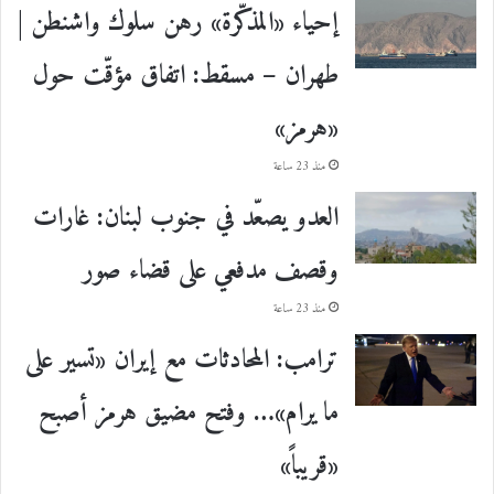
إحياء «المذكّرة» رهن سلوك واشنطن |
طهران – مسقط: اتفاق مؤقّت حول
«هرمز»
منذ 23 ساعة
العدو يصعّد في جنوب لبنان: غارات
وقصف مدفعي على قضاء صور
منذ 23 ساعة
ترامب: المحادثات مع إيران «تسير على
ما يرام»… وفتح مضيق هرمز أصبح
«قريباً»