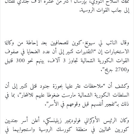
تملك السلاح النووي، بإرسال أكثر من عشرة آلاف جندي للقتال
إلى جانب القوات الروسية.
وقال النائب لي سيونغ-كوين للصحافيين بعد إحاطة من وكالة
الاستخبارات إن “التقديرات تشير إلى أن عدد الضحايا في صفوف
القوات الكورية الشمالية تجاوز 3 آلاف، بينهم نحو 300 قتيل
و2700 جريح”.
وكشف أن “ملاحظات عثر عليها بحوزة جنود قتلى تشير إلى أن
السلطات الكورية الشمالية مارست ضغوطا عليهم للانتحار”، بما في
ذلك بـ”تفجير أنفسهم قبل وقوعهم في الأسر”.
وكان الرئيس الأوكراني فولوديمير زيلينسكي، أعلن أسر جنديين
كوريين شماليين في منطقة كورسك الروسية واستجوابهما في