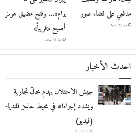
يرام»… وفتح مضيق هرمز
مدفعي على قضاء صور
أصبح «قريباً»
منذ 23 ساعة
منذ 23 ساعة
احدث الأخبار
جيش الاحتلال يهدم محالّ تجارية
ويشدد إجراءاته في محيط حاجز قلنديا-
(فيديو)
منذ 21 ساعة