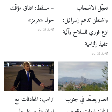
– مسقط: اتفاق مؤقّت
تعجّل الانسحاب |
حول «هرمز»
واشنطن تدعم إسرائيل:
نزع فوري للسلاح وآلية
منذ 23 ساعة
تنفيذ إلزامية
منذ 22 ساعة
ترامب: المحادثات مع
العدو يصعّد في جنوب
إيران «تسير على ما
لبنان: غارات وقصف