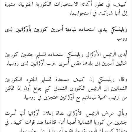
كييف، في تطور أكدته الاستخبارات الكورية الجنوبية، مشيرة
إلى أنها شاركت في استجوابهما.
زيلينسكي يبدي استعداده لمبادلة أسيرين كوريين بأوكرانيين لدى
روسيا
أبدى الرئيس الأوكراني زيلينسكي استعداده لتسليم جنديين كوريين
شماليين أسيرين إلى بلدهما مقابل أسرى حرب أوكرانيين لدى روسيا.
وقال زيلينسكي إن كييف مستعدة لتسليم الجنود الكوريين
الشماليين إلى الرئيس الكوري الشمالي كيم جونغ أون إذا تمكن
من ترتيب عملية لمبادلتهم مع أوكرانيين محتجزين في روسيا.
ويأتي عرض الرئيس الأوكراني غداة إعلان أوكرانيا أنها أسرت
جنديين من كوريا الشمالية أصيبا أثناء قتالهما ضد قوات كييف في
منطقة كورسك الروسية، ولم تقدم أي دليل على جنسيتهما.