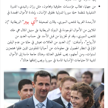
من جهتها، تطالب مؤسسات حقوقية ومحامون، مثل رزان رشيدي، المديرة
التنفيذية لمنظمة حملة سوريا الدولية لحقوق الإنسان، بإعادة الأموال المجمدة في
آي بيبر
الأرصدة الغربية للشعب السوري. وقالت لصحيفة “
” البريطانية: “إن
الملايين من الأموال الموجودة في البنوك البريطانية على سبيل المثال هي ملك
للشعب السوري، وقد تم تخزينها من قبل الأسد على حساب العديد من
الأرواح”. وأضافت: “إن العديد من العائلات تعيش في حالة من عدم اليقين
المؤلم في انتظار الحصول على معلومات عن أحبائها المفقودين الذين ظلوا محتجزين
لسنوات. ومن أجلهم، يجب تحقيق العدالة. وهناك حاجة ماسة إلى الأموال
لتلبية الاحتياجات الإنسانية الماسة في سوريا ويجب إنفاقها هناك”.