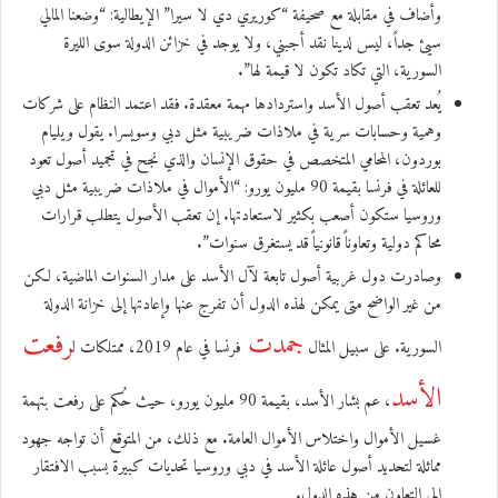
وأضاف في مقابلة مع صحيفة “كوريري دي لا سيرا” الإيطالية: “وضعنا المالي
سيئ جداً، ليس لدينا نقد أجبني، ولا يوجد في خزائن الدولة سوى الليرة
السورية، التي تكاد تكون لا قيمة لها”.
يُعد تعقب أصول الأسد واستردادها مهمة معقدة. فقد اعتمد النظام على شركات
وهمية وحسابات سرية في ملاذات ضريبية مثل دبي وسويسرا. يقول ويليام
بوردون، المحامي المتخصص في حقوق الإنسان والذي نجح في تجميد أصول تعود
للعائلة في فرنسا بقيمة 90 مليون يورو: “الأموال في ملاذات ضريبية مثل دبي
وروسيا ستكون أصعب بكثير لاستعادتها. إن تعقب الأصول يتطلب قرارات
محاكم دولية وتعاوناً قانونياً قد يستغرق سنوات”.
وصادرت دول غربية أصول تابعة لآل الأسد على مدار السنوات الماضية، لكن
من غير الواضح متى يمكن لهذه الدول أن تفرج عنها وإعادتها إلى خزانة الدولة
جمدت
رفعت
السورية. على سبيل المثال
فرنسا في عام 2019، ممتلكات ل
الأسد
، عم بشار الأسد، بقيمة 90 مليون يورو، حيث حُكم على رفعت بتهمة
غسيل الأموال واختلاس الأموال العامة. مع ذلك، من المتوقع أن تواجه جهود
مماثلة لتحديد أصول عائلة الأسد في دبي وروسيا تحديات كبيرة بسبب الافتقار
إلى التعاون من هذه الدول.