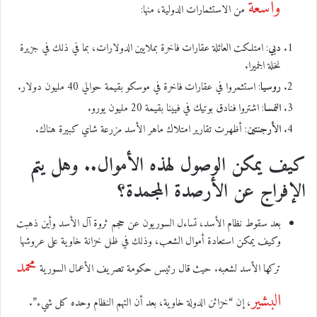
واسعة
من الاستثمارات الدولية، منها:
دبي
: امتلكت العائلة عقارات فاخرة بملايين الدولارات، بما في ذلك في جزيرة
نخلة الجميرا.
روسيا
: استثمروا في عقارات فاخرة في موسكو بقيمة حوالي 40 مليون دولار.
النمسا
: اشتروا فنادق بوتيك في فيينا بقيمة 20 مليون يورو.
الأرجنتين
: أظهرت تقارير امتلاك ماهر الأسد مزرعة شاي كبيرة هناك.
كيف يمكن الوصول لهذه الأموال.. وهل يتم
الإفراج عن الأرصدة المجمدة؟
بعد سقوط نظام الأسد، تساءل السوريون عن حجم ثروة آل الأسد وأين ذهبت
وكيف يمكن استعادة أموال الشعب، وذلك في ظل خزانة خاوية على عروشها
محمد
تركها الأسد لشعبه. حيث قال رئيس حكومة تصريف الأعمال السورية
البشير
، إن “خزائن الدولة خاوية، بعد أن التهم النظام وحده كل شيء”.