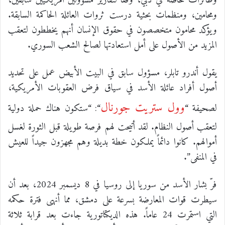
وطائرات خاصة في دبي، وفقاً لتقارير مسؤولين أمريكيين سابقين،
ومحامين، ومنظمات بحثية درست ثروات العائلة الحاكمة السابقة.
ويؤكد محامون متخصصون في حقوق الإنسان أنهم يخططون لتعقب
المزيد من الأصول على أمل استعادتها لصالح الشعب السوري.
يقول أندرو تابلر، مسؤول سابق في البيت الأبيض عمل على تحديد
أصول أفراد عائلة الأسد في سياق فرض العقوبات الأمريكية،
وول ستريت جورنال
لصحيفة “
“: “ستكون هناك حملة دولية
لتعقب أصول النظام. لقد أتيحت لهم فرصة طويلة قبل الثورة لغسل
أموالهم. كانوا دائماً يملكون خطة بديلة وهم مجهزون جيداً للعيش
في المنفى”.
فرّ بشار الأسد من سوريا إلى روسيا في 8 ديسمبر 2024، بعد أن
سيطرت قوات المعارضة بسرعة على دمشق، مما أنهى فترة حكمه
التي استمرت 24 عاماً. هذه الديكتاتورية جاءت بعد قرابة ثلاثة