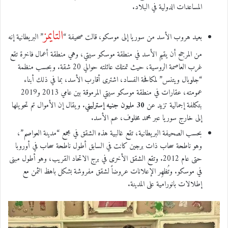
المساعدات الدولية في البلاد.
التايمز
بعيد هروب الأسد من سوريا إلى موسكو، قالت صحيفة “
” البريطانية إنه
من المرجح أن يقيم الأسد في منطقة موسكو سيتي، وهي منطقة أعمال فاخرة تقع
غرب العاصمة الروسية، حيث تمتلك عائلته حوالي 20 شقة. وبحسب منظمة
“جلوبال ويتنس” لمكافحة الفساد، اشترى أقارب الأسد، بما في ذلك أبناء
عمومته، عقارات في منطقة موسكو سيتي المرموقة بين عامي 2013 و2019
بتكلفة إجمالية تزيد عن
30 مليون جنيه إسترليني
. ويقال إن الأموال تم تحويلها
إلى خارج سوريا عبر محمد مخلوف، عم الأسد.
بحسب الصحيفة البريطانية، تقع غالبية هذه الشقق في مجمع “مدينة العواصم”،
وهو ناطحة سحاب ذات برجين كانت في السابق أطول ناطحة سحاب في أوروبا
حتى عام 2012. وتقع الشقق الأخرى في برج الاتحاد القريب، وهو أطول مبنى
في موسكو. وتُظهِر الإعلانات عروضاً لشقق مفروشة بشكل باهظ الثمن مع
إطلالات بانورامية على المدينة.