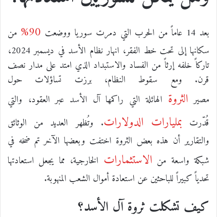
90%
بعد 14 عاماً من الحرب التي دمرت سوريا ووضعت
من
سكانها إلى تحت خط الفقر، انهار نظام الأسد في ديسمبر 2024،
تاركاً خلفه إرثاً من الفساد والاستبداد الذي امتد على مدار نصف
قرن. ومع سقوط النظام، برزت تساؤلات حول
الثروة
مصير
الهائلة التي راكمها آل الأسد عبر العقود، والتي
بمليارات الدولارات
قُدّرت
. وتُظهر العديد من الوثائق
والتقارير أن هذه بعض الثروة اختفت وبعضها الآخر تم ضخه في
الاستثمارات
شبكة واسعة من
الخارجية، مما يجعل استعادتها
تحدياً كبيراً للباحثين عن استعادة أموال الشعب المنهوبة.
كيف تشكلت
ثروة آل الأسد
؟