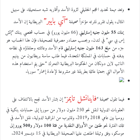
وتعد مهمة تحديد الحجم الحقيقي لثروة الأسد وأقاربه شبه مستحيلة. على سبيل
“آي بايبر”
المثال، يقول تقرير نشرته مؤخراً صحيفة
البريطانية إن الأسد
يملك
55 مليون جنيه إسترليني
(66 مليون يورو) في حساب شخصي ببنك “إتش
إس بي سي” في لندن. وبحسب مصادر مصرفية للصحيفة، فإن هذا الحساب هو
جزء من
مبلغ 163 مليون جنيه إسترليني
قام الأسد وعائلته وحلفاؤه في نظامه
بدفنه في حسابات في المملكة المتحدة. فيما طلب ساسة بريطانيون من بينهم
النائب لاين دونكان من الحكومة البريطانية التحرك “حتى يتم استخدام هذه
الأموال التي جمعتها عائلة بطريقة غير مشروعة لإعادة إعمار” سوريا.
فاينانشل تايمز
فيما تقول صحيفة “
” إن بشار الأسد نجح بالالتفاف على
العقوبات الدولية لنقل نحو 250 مليون دولار من سوريا إلى حسابات بنكية في
روسيا بين عامي 2018 و2019. وللتهرب من المراقبة الدولية، نقل الأسد في
تلك الفترة نحو
طنين من الأوراق النقدية من فئة 100 دولار و500 يورو
إلى
موسكو، وفق وثيقة اطلعت عليها الصحيفة البريطانية في 15 ديسمبر 2024.