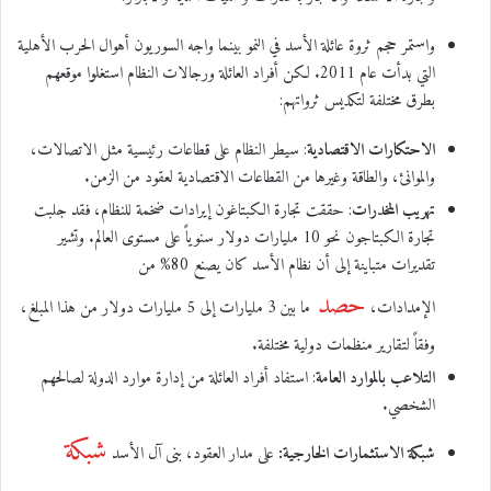
واستمر حجم ثروة عائلة الأسد في النمو بينما واجه السوريون أهوال الحرب الأهلية
التي بدأت عام 2011. لكن أفراد العائلة ورجالات النظام استغلوا موقعهم
بطرق مختلفة لتكديس ثرواتهم:
الاحتكارات الاقتصادية
: سيطر النظام على قطاعات رئيسية مثل الاتصالات،
والموانئ، والطاقة وغيرها من القطاعات الاقتصادية لعقود من الزمن.
تهريب المخدرات
: حققت تجارة الكبتاغون إيرادات ضخمة للنظام، فقد جلبت
تجارة الكبتاجون نحو 10 مليارات دولار سنوياً على مستوى العالم. وتشير
تقديرات متباينة إلى أن نظام الأسد كان يصنع 80% من
حصد
الإمدادات،
ما بين 3 مليارات إلى 5 مليارات دولار من هذا المبلغ،
وفقاً لتقارير منظمات دولية مختلفة.
التلاعب بالموارد العامة
: استفاد أفراد العائلة من إدارة موارد الدولة لصالحهم
الشخصي.
شبكة
شبكة الاستثمارات الخارجية:
على مدار العقود، بنى آل الأسد