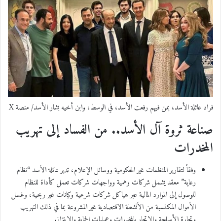
فراد عائلة الأسد، بمن فيهم رفعت الأسد، في الوسط، وابن أخيه بشار الأسد/ منصة X
صناعة ثروة آل الأسد.. من الفساد إلى تهريب
المخدرات
وفقاً لتقارير المنظمات غير الحكومية ووسائل الإعلام، تدير عائلة الأسد “نظام
رعاية” معقد يشمل شركات وهمية وواجهات شركات تعمل كأداة للنظام
للوصول إلى الموارد المالية عبر هياكل شركات شرعية وكيانات غير ربحية، وغسل
الأموال المكتسبة من الأنشطة الاقتصادية غير المشروعة بما في ذلك التهريب
وتجارة الأسلحة والاتجار بالمخدرات وعمليات الحماية والابتزاز.