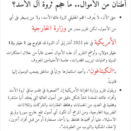
أطنان من الأموال.. ما حجم ثروة آل الأسد؟
حتى الآن، لا يُعرف الحجم الحقيقي لثروة عائلة الأسد، ولا من يسيطر على أي
وزارة الخارجية
من الأصول. لكن تقرير صدر عن
الأمريكية
في عام 2022 أشار إلى أن الثروة قد
تتراوح بين 1 مليار و12
مليار دولار
. وأوضح التقرير أن هذه الأموال جُمعت غالباً من خلال احتكارات
الدولة وعمليات تهريب المخدرات، خاصة الأمفيتامين المعروف
الكبتاغون
بـ”
“، وأعيد استثمارها جزئياً في مناطق يصعب الوصول إليها
قانونياً.
ويقول تقرير وزارة الخزانة الأمريكية إن “الصعوبة في تقدير صافي ثروة الأسد
وأفراد عائلته الممتدة تنشأ بشكل دقيق عن أصول العائلة التي يُعتقد أنها منتشرة
ومخفية في العديد من الحسابات ومحافظ العقارات والشركات والملاذات
الضريبية الخارجية. ومن المرجح أن تكون أي أصول تقع خارج سوريا ولم يتم
الاستيلاء عليها أو تجميدها محتفظ بها بأسماء مستعارة أو من قبل أفراد آخرين،
لإخفاء الملكية والتهرب من العقوبات”.