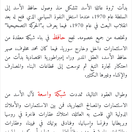
بدأت ثروة عائلة الأسد تتشكل منذ وصول حافظ الأسد إلى
السلطة عام 1970، عندما استغل النفوذ السياسي الذي فتح له بعد
انقلاب البعث في عام 1970، فيما يعرف بـ”الحركة التصحيحية”
حافظ
وتخلصه من جميع خصومه. نجح
في بناء شبكة معقدة من
الاستثمارات داخل وخارج سوريا. فيما كان محمد مخلوف، صهر
حافظ الأسد، العقل المدبر وراء إمبراطورية اقتصادية بدأت من
احتكار تجارة التبغ ثم توسعت إلى قطاعات البناء والمصارف
والإنشاء وغيرها الكثير.
شبكة واسعة
وطوال العقود التالية، تمددت
لآل الأسد من
الاستثمارات والمصالح التجارية، فمن بين الاستثمارات والأملاك
الدولية التي قامت به العائلة، امتلاك عقارات فاخرة في روسيا
وبريطانيا وفرنسا وإسبانيا، وفنادق بوتيك في فيينا، وعقارات