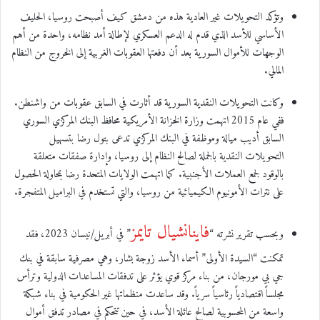
وتؤكد التحويلات غير العادية هذه من دمشق كيف أصبحت روسيا، الحليف
الأساسي للأسد الذي قدم له الدعم العسكري لإطالة أمد نظامه، واحدة من أهم
الوجهات للأموال السورية بعد أن دفعتها العقوبات الغربية إلى الخروج من النظام
المالي.
وكانت التحويلات النقدية السورية قد أثارت في السابق عقوبات من واشنطن.
ففي عام 2015 اتهمت وزارة الخزانة الأمريكية محافظ البنك المركزي السوري
السابق أديب ميالة وموظفة في البنك المركزي تدعى بتول رضا بتسهيل
التحويلات النقدية بالجملة لصالح النظام إلى روسيا، وإدارة صفقات متعلقة
بالوقود لجمع العملات الأجنبية. كما اتهمت الولايات المتحدة رضا بمحاولة الحصول
على نترات الأمونيوم الكيميائية من روسيا، والتي تستخدم في البراميل المتفجرة.
فاينانشيال تايمز
وبحسب تقرير نشرته “
” في أبريل/نيسان 2023، فقد
تمكنت “السيدة الأولى” أسماء الأسد زوجة بشار، وهي مصرفية سابقة في بنك
جي بي مورجان، من بناء مركز قوي يؤثر على تدفقات المساعدات الدولية وترأس
مجلساً اقتصادياً رئاسياً سرياً. وقد ساعدت منظماتها غير الحكومية في بناء شبكة
واسعة من المحسوبية لصالح عائلة الأسد، في حين تتحكم في مصادر تدفق أموال