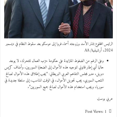
الرئيس المخلوع بشار الأسد وزوجته أسماء فروا إلى موسكو بعد سقوط النظام في ديسمبر
2024، أرشيفية/ AA
وعلى الرغم من الضغوط المتزايدة على حكومة حزب العمال للتحرك، لا يوجد
حاليا أي إطار قانوني لتوجيه هذه الأموال إلى الضحايا السوريين. وأضاف كريس
دويل، مدير مجلس التفاهم العربي البريطاني: “يجب إطلاق هذه الأموال لصالح
الشعب السوري. يجب تحويل الأموال، في الوقت المناسب، إلى سلطة جديدة في
سوريا، ويجب استخدام هذه الأموال لصالح جميع السوريين”.
عربي بوست
Post Views:
1