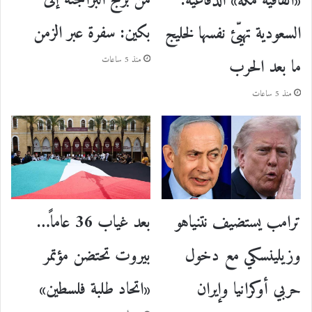
من برج البراجنة إلى
«اتفاقية مكة» الدفاعية:
بكين: سفرة عبر الزمن
السعودية تهيّئ نفسها لخليج
ما بعد الحرب
منذ 5 ساعات
منذ 5 ساعات
ترامب يستضيف نتنياهو
بعد غياب 36 عاماً…
وزيلينسكي مع دخول
بيروت تحتضن مؤتمر
حربي أوكرانيا وإيران
«اتحاد طلبة فلسطين»