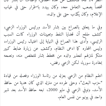
انتظر 24 عاماً للكشف عن هذه الحقائق. وأضاف أن بشار كان
شخصاً يصعب التعامل معه، وكان يهدد باستمرار حتى في غياب
الإعلام، وكان يكذب حتى على والده.
وفي ما يتعلق بالصراع بين بشار الأسد ورئيس الوزراء الزعبي،
كشف مفلح أن قضايا النفط وتعيينات الوزراء كانت السبب
الرئيسي. وأدى هذا الصراع في النهاية إلى اغتيال رئيس الوزراء،
وليس انتحاره كما ادعى النظام. وكشف عن زيارة ضابط كبير
متنكر لمنزلهم لتحذير والده من مخطط بشار للتخلص منه، ونصحه
بمغادرة سوريا، لكن الزعبي رفض.
انتقم النظام من الزعبي بعزله من رئاسة الوزراء وفصله من قيادة
“حزب البعث”، وحتى طرده من منزله الذي كان هدية من حافظ
الأسد. وتوفي الزعبي في مايو 2000، تبعه حافظ الأسد بعد شهر
واحد في يونيو من نفس العام.