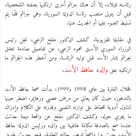
رئاسته للبلاد، إلا أن هناك جرائم أخرى ارتكبها بصفته الشخصية،
قبل أن يتولى منصب رئاسة الدولة السورية، وهي جرائم قلّما يتم
تسليط الضوء عليها أو الحديث عنها.
في مقابلة تلفزيونية، كشف الدكتور مفلح الزعبي، نجل رئيس
الوزراء السوري الأسبق محمود الزعبي، عن تفاصيل صادمة تتعلق
بجرائم بشار الأسد قبل توليه الرئاسة. ومن أخطر هذه الجرائم ما
والده حافظ الأسد.
ارتكبه بحق
فخلال الفترة بين عامي 1998 و1999، بدأت صحة حافظ الأسد
بالتدهور، حيث كان يعاني من مرض عصبي وزهايمر. اضطر حينها
لتناول أدوية للحفاظ على توازنه النفسي وقدرته على الكلام وإدراك
ما يجري حوله. وكشف الدكتور مفلح عن واقعة مهمة حدثت
عندما سمع بالصدفة مكالمة هاتفية بين والده ورئيس الدولة حافظ
الأسد، حيث بدا واضحاً تدهور حالته العقلية. فبعد حديث طويل