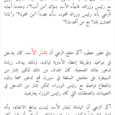
مع رئيس وزرائه، فاجأه الأسد بسؤاله “من أنت؟”، وعندما أجابه
الزعبي بأنه رئيس وزرائه محمود، سأله مجدداً “من محمود؟” و”لماذا
اتصلت بك؟ مع من أتحدث؟”
بشار الأسد
وفي تطور خطير، أكد مفلح الزعبي أن
كان يتدخل
في مواعيد وطريقة إعطاء الأدوية لوالده، وذلك بهدف زيادة
تدهور حالته الصحية. كان الهدف من ذلك تمكين بشار من
السيطرة على مفاصل السلطة في سوريا. فمع تدهور صحة والده
وانقطاع تواصله مع رئيس الوزراء، تمكن بشار من التدخل في
التعيينات والصفقات التي كان رئيس الوزراء يعارضها.
أكد الزعبي أن اتهاماته لبشار الأسد ليست بدافع الانتقام، وأنه