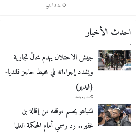
منذ 3 أسابيع
احدث الأخبار
جيش الاحتلال يهدم محالّ تجارية
ويشدد إجراءاته في محيط حاجز قلنديا-
(فيديو)
منذ يوم واحد
نتنياهو يحسم موقفه من إقالة بن
غفير.. رد رسمي أمام المحكمة العليا