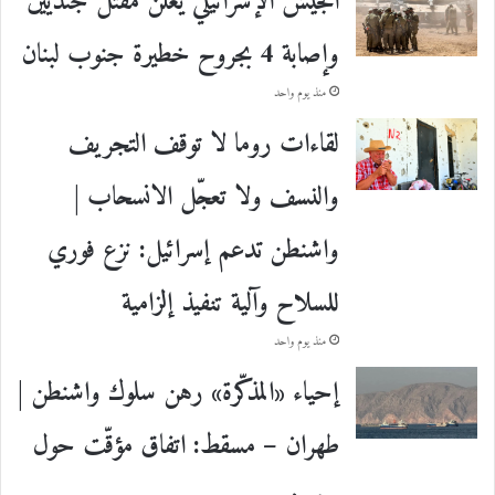
الجيش الإسرائيلي يعلن مقتل جنديين
وإصابة 4 بجروح خطيرة جنوب لبنان
منذ يوم واحد
لقاءات روما لا توقف التجريف
والنسف ولا تعجّل الانسحاب |
واشنطن تدعم إسرائيل: نزع فوري
للسلاح وآلية تنفيذ إلزامية
منذ يوم واحد
إحياء «المذكّرة» رهن سلوك واشنطن |
طهران – مسقط: اتفاق مؤقّت حول