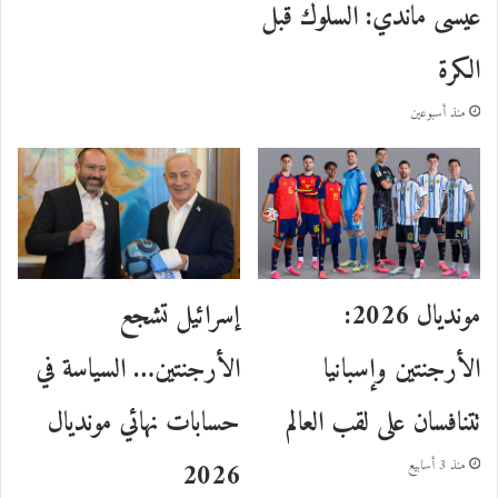
عيسى ماندي: السلوك قبل
الكرة
منذ أسبوعين
مونديال 2026:
إسرائيل تشجع
الأرجنتين وإسبانيا
الأرجنتين… السياسة في
تتنافسان على لقب العالم
حسابات نهائي مونديال
2026
منذ 3 أسابيع