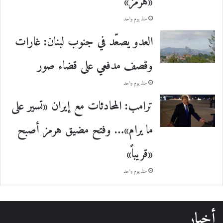
«هرمز»
منذ يوم واحد
العدو يصعّد في جنوب لبنان: غارات
وقصف مدفعي على قضاء صور
منذ يوم واحد
ترامب: المحادثات مع إيران «تسير على
ما يرام»… وفتح مضيق هرمز أصبح
«قريباً»
منذ يوم واحد
أخبار