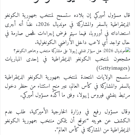
قال مسؤول أميركي إن بلاده ستسمح لمنتخب جمهورية الكونغو
الديمقراطية بالسفر والمشاركة في مونديال 2026، علمًا أنه أجرى
استعداداته في أوروبا، فيما سيتم فرض إجراءات فحص صارمة في
حال تواجد أي لاعب داخل الأراضي الكونغولية.
مشجعون لمنتخب الكونغو الديمقراطية في إحدى المباريات
(Gettyimages)
ستسمح الولايات المتحدة لمنتخب جمهورية الكونغو الديمقراطية
بالسفر والمشاركة في كأس العالم، عبر منح استثناء من حظر دخول
مرتبط بتفشي فيروس إيبولا، وفق ما أكدّه مسؤول أميركي.
وقال مسؤول رفيع في وزارة الخارجية الأميركية، طلب عدم
الكشف عن هويته “نتوقع أن يتمكن منتخب جمهورية الكونغو
الديمقراطية من المشاركة في كأس العالم”.