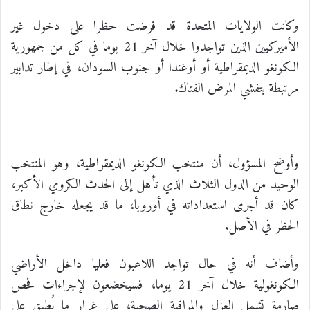
وكانت الولايات المتحدة قد فرضت حظرا على دخول غير
الأميركيين الذين تواجدوا خلال آخر 21 يوما في كل من جمهورية
الكونغو الديمقراطية أو أوغندا أو جنوب السودان، في إطار تدابير
مرتبطة بتفشي المرض الفتاك.
وأوضح المسؤول، أن منتخب الكونغو الديمقراطية، وهو المنتخب
الوحيد من الدول الثلاث الذي تأهل إلى الحدث الكروي الأكبر،
كان قد أجرى استعداداته في أوروبا، ما قد يجعله خارج نطاق
الحظر في الأصل.
وأضاف أنه في حال تواجد اللاعبون فعليا داخل الأراضي
الكونغولية خلال آخر 21 يوما، فسيخضعون لإجراءات فحص
صارمة تشمل العزل والمراقبة الصحية، على غرار ما يُطبق على