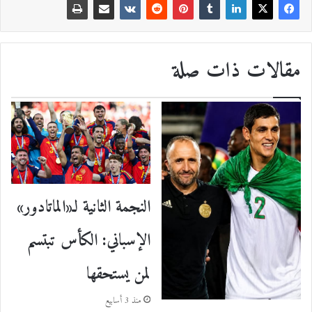
مقالات ذات صلة
النجمة الثانية لـ«الماتادور»
الإسباني: الكأس تبتسم
لمن يستحقها
منذ 3 أسابيع