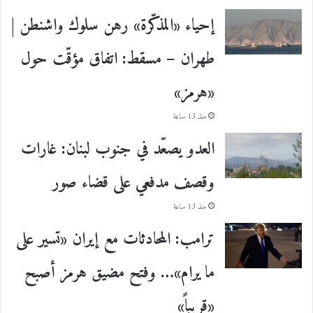
إحياء «المذكّرة» رهن سلوك واشنطن |
طهران – مسقط: اتفاق مؤقّت حول
«هرمز»
منذ 13 ساعة
العدو يصعّد في جنوب لبنان: غارات
وقصف مدفعي على قضاء صور
منذ 13 ساعة
ترامب: المحادثات مع إيران «تسير على
ما يرام»… وفتح مضيق هرمز أصبح
«قريباً»