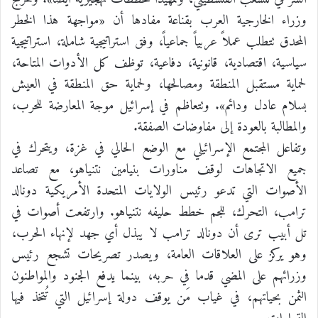
وزراء الخارجية العرب بقناعة مفادها أن «مواجهة هذا الخطر
المحدق تتطلب عملاً عربياً جماعياً، وفق استراتيجية شاملة، استراتيجية
سياسية، اقتصادية، قانونية، دفاعية، توظف كل الأدوات المتاحة،
لحماية مستقبل المنطقة ومصالحها، ولحماية حق المنطقة في العيش
بسلام عادل ودائم». وتتعاظم في إسرائيل موجة المعارضة للحرب،
والمطالبة بالعودة إلى مفاوضات الصفقة.
وتفاعل المجتمع الإسرائيلي مع الوضع الحالي في غزة، ويتحرك في
جميع الاتجاهات لوقف مناورات بنيامين نتنياهو، مع تصاعد
الأصوات التي تدعو رئيس الولايات المتحدة الأمريكية دونالد
ترامب، التحرك، للجم خطط حليفه نتنياهو. وارتفعت أصوات في
تل أبيب ترى أن دونالد ترامب لا يبذل أي جهد لإنهاء الحرب،
وهو يركز على العلاقات العامة، ويصدر تصريحات تشجع رئيس
وزرائهم على المضي قدما في حربه، بينما يدفع الجنود والمواطنون
الثمن بحياتهم، في غياب مَن يوقف دولة إسرائيل التي تُتخذ فيها