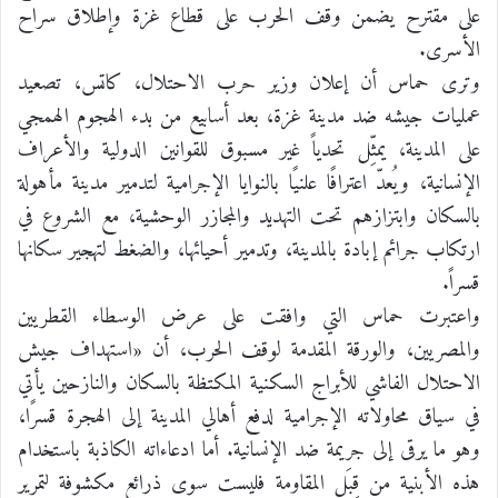
على مقترح يضمن وقف الحرب على قطاع غزة وإطلاق سراح
الأسرى.
وترى حماس أن إعلان وزير حرب الاحتلال، كاتس، تصعيد
عمليات جيشه ضد مدينة غزة، بعد أسابيع من بدء الهجوم الهمجي
على المدينة، يمثِّل تحدياً غير مسبوق للقوانين الدولية والأعراف
الإنسانية، ويُعدّ اعترافًا علنيًا بالنوايا الإجرامية لتدمير مدينة مأهولة
بالسكان وابتزازهم تحت التهديد والمجازر الوحشية، مع الشروع في
ارتكاب جرائم إبادة بالمدينة، وتدمير أحيائها، والضغط لتهجير سكانها
قسراً.
واعتبرت حماس التي وافقت على عرض الوسطاء القطريين
والمصريين، والورقة المقدمة لوقف الحرب، أن «استهداف جيش
الاحتلال الفاشي للأبراج السكنية المكتظة بالسكان والنازحين يأتي
في سياق محاولاته الإجرامية لدفع أهالي المدينة إلى الهجرة قسرًا،
وهو ما يرقى إلى جريمة ضد الإنسانية. أما ادعاءاته الكاذبة باستخدام
هذه الأبنية من قِبَل المقاومة فليست سوى ذرائع مكشوفة لتمرير