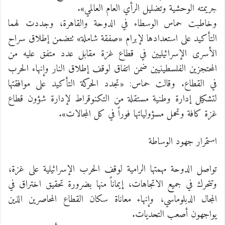
جريمته الوحشية وتضليل الرأي العام العالمي».
وخاطبت حماس الوسطاء في الدوحة والقاهرة، وجددت لهما
التأكيد على استعدادها لإبرام «صفقة شاملة» تتضمن إطلاق سراح
الأسرى الإسرائيليين في قطاع غزة مقابل عدد متفق عليه من
المحتجزين الفلسطينيين ضمن اتفاق لوقف إطلاق النار وإنهاء الحرب
في القطاع. وقالت حماس: «تجدد الحركة التأكيد على موافقتها
لتشكيل إدارة وطنية مستقلة من التكنوقراط لإدارة شؤون قطاع
غزة كافة وتحمل مسؤولياتها فوراً في كل المجالات».
استمرار جهود الوساطة
تواصل الدوحة مهمتها الرامية لوقف الحرب الإسرائيلية على غزة،
وتتحرك في جميع الاتجاهات، إيماناً منها بضرورة تحقيق اختراق في
المجال الدبلوماسي، وإنهاء معاناة سكان القطاع المحاصرين الذين
يواجهون أصعب التحديات.