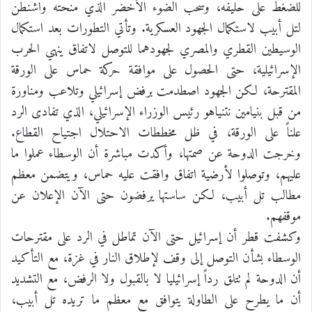
للضغط على حليفه، وسحب الضوء الأخضر الذي منحته واشنطن
لتل أبيب لاستكمال الجهود العسكرية. وتأتي التطورات بعد استكمال
الوسيطين القطري والمصري لجهودهما للتوصل لاتفاق ينهي الحرب
الإسرائيلية، حتى الحصول على موافقة حركة حماس على الورقة
المقترحة، لكن الجهود اصطدمت برفض إسرائيلي وتلاعب ومناورة
من قبل بنيامين نتنياهو رئيس الوزراء الإسرائيلي، الذي تفادى الرد
علناً على الورقة، في ظل مخططات الاحتلال اجتياح القطاع.
وخرجت الدوحة عن صمتها، وأكدت مباشرة أن الوسطاء عملوا ما
عليهم، وتوصلوا لأرضية اتفاق وافقت عليه حماس، ويتضمن معظم
مطالب تل أبيب، لكن ساستها يرفضون حتى الآن الإعلان عن
موقفهم.
وكشفت قطر أن إسرائيل حتى الآن تماطل في الرد على مقترحات
الوسطاء بشأن التوصل إلى وقف لإطلاق النار في غزة، مع التأكيد
أن الدوحة لم تتلق رداً إسرائيليا لا بالقبول ولا الرفض، مع التشديد
أن ما يطرح على الطاولة يتوافق مع معظم ما تريده تل أبيب،