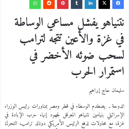
ف
ل
ب
و
ي
X
ي
T
ي
R
ا
نتنياهو يفشل مساعي الوساطة
س
ن
u
ن
e
ت
في غزة والأعين تتجه لترامب
ب
ك
m
ت
d
س
لسحب ضوئه الأخضر في
و
د
b
ي
d
ا
استمرار الحرب
ك
إ
l
ر
i
ب
ن
r
ي
t
سليمان حاج إبراهيم
س
الدوحة ـ يصطدم الوسطاء في قطر ومصر بمناورات رئيس الوزراء
ت
الإسرائيلي بنيامين نتنياهو المعرقل لجهود إنهاء حرب الإبادة في
غزة، مع محاولات لدفع الرئيس الأمريكي دونالد ترامب، التحرك