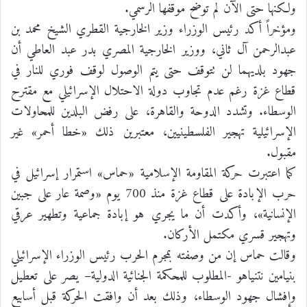
ولكنها حتى الآن لم توضح موقفها الرسمي.
ومؤخراً أكد رئيس الوزراء وزير الخارجية القطري الشيخ محمد بن
عبدالرحمن آل ثاني، ووزير الخارجية المصري بدر عبد العاطي أن
جهود بلديهما لن تتوقف حتى يتم الوصول لوقف فوري للنار في
قطاع غزة رغم عدم تجاوب دولة الاحتلال الإسرائيلي مع مقترح
الوسطاء. وتشدد الدوحة والقاهرة، على رفض البلدين للمحاولات
الإسرائيلية تهجير الفلسطينيين، معتبرين ذلك «خطا أحمر» غير
مقبول.
كما اعتبرت حركة المقاومة الإسلامية «حماس» استمرار إسرائيل في
حرب الإبادة على قطاع غزة منذ 700 يوم «وصمة عار على جبين
الإنسانية»، وأكدت أن ما يجري هو إبادة جماعية وتطهير عرقي
وتهجير قسري مكتمل الأركان.
وقالت حماس إن من وصفته بمجرم الحرب رئيس الوزراء الإسرائيلي
بنيامين نتنياهو -المطلوب للمحكمة الجنائية الدولية– يصر على تعطيل
وإفشال جهود الوسطاء، وذلك بعد أن وافقت الحركة قبل أسابيع