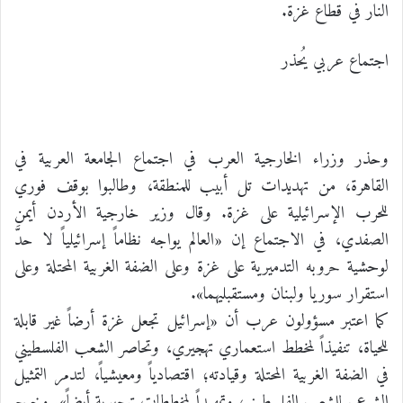
النار في قطاع غزة.
اجتماع عربي يُحذر
وحذر وزراء الخارجية العرب في اجتماع الجامعة العربية في
القاهرة، من تهديدات تل أبيب للمنطقة، وطالبوا بوقف فوري
للحرب الإسرائيلية على غزة. وقال وزير خارجية الأردن أيمن
الصفدي، في الاجتماع إن «العالم يواجه نظاماً إسرائيلياً لا حدَّ
لوحشية حروبه التدميرية على غزة وعلى الضفة الغربية المحتلة وعلى
استقرار سوريا ولبنان ومستقبليهما».
كما اعتبر مسؤولون عرب أن «إسرائيل تجعل غزة أرضاً غير قابلة
للحياة، تنفيذاً لمخطط استعماري تهجيري، وتحاصر الشعب الفلسطيني
في الضفة الغربية المحتلة وقيادته؛ اقتصادياً ومعيشياً، لتدمر التمثيل
الشرعي للشعب الفلسطيني، وتمهيداً لمخططات تهجيرية أيضاً». وخرج