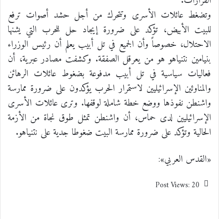
القرارات.
وتضغط عائلات الأسرى وتتحرك من أجل حشد أصوات ترفع
للبيت الأبيض، تؤكد على ضرورة إيجاد حل للحرب التي يشنها
الاحتلال، خصوصاً وأن الجميع في تل أبيب يعلم أن رئيس الوزراء
بنيامين نتنياهو هو من يعرقل الصفقة. وكشفت مصادر عبرية، أن
فعاليات سياسية في تل أبيب مدفوعة بضغوط عائلات الرهائن
والمناوئين الإسرائيليين لاستمرار الحرب يؤكدون على ضرورة ممارسة
واشنطن نفوذها ووضع خطة شاملة لوقفها. وترى عائلات الأسرى
الإسرائيليين لدى حماس، أن واشنطن تمثل طوق نجاة من الأزمة
الحالية وتؤكد على ضرورة ممارسة البيت ضغوطا جدية على نتنياهو.
«القدس العربي»:
Post Views:
20