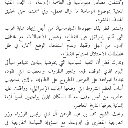
وكشفت مصادر دبلوماسية في العاصمة الدوحة، أن اللجان الفنية
المعنية بموضوع الوساطة ما تزال تعمل، وفي صمت، حتى تحقيق
الهدف المنشود.
وتستمر قطر بذل جهودها الدبلوماسية، من أجل إيجاد نهاية للحرب
التي تشنها إسرائيل على القطاع، وتفعيل الاتصالات مع مختلف
الدول من أجل وقفها، وعدم استفحال الوضع أكثر، في ظل
مخططات الاحتلال اجتياح القطاع.
وتدرك قطر أن اللعبة السياسية التي يخوضها بنيامين نتنياهو سيأتي
اليوم الذي تتوقف فيه، وتتغير الظروف والمعطيات التي تقوده
مجددا للموافقة على العرض المطروح على الطاولة، والذي يستجيب
أساساً لمعظم الشروط التي وضعها الجانب الإسرائيلي، ووافقت عليها
حماس، من أجل وقف معاناة السكان الذين يواجهون أسوأ أزمة
إنسانية يعرفها التاريخ المعاصر.
وبحث الشيخ محمد بن عبد الرحمن آل ثاني رئيس الوزراء وزير
الخارجية القطري في الدوحة، مع مسؤولة السياسة الخارجية في