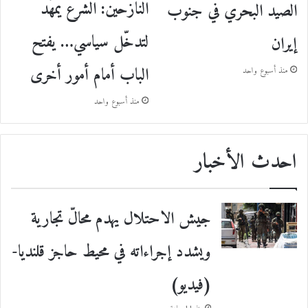
النازحين: الشرع يمهّد
الصيد البحري في جنوب
لتدخّل سياسي… يفتح
إيران
الباب أمام أمور أخرى
منذ أسبوع واحد
منذ أسبوع واحد
احدث الأخبار
جيش الاحتلال يهدم محالّ تجارية
ويشدد إجراءاته في محيط حاجز قلنديا-
(فيديو)