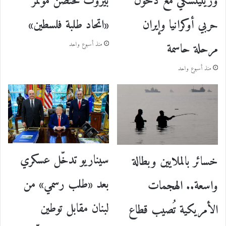
وزيلينسكي مع دخول
بيروت تحتضن مؤتمر
حربي أوكرانيا وإيران
«اتحاد طلبة فلسطين»
مرحلة حاسمة
منذ أسبوع واحد
منذ أسبوع واحد
سيناريو تدخّل عسكري
خسائر بالملايين وبطالة
بعد «طلب رسمي» من
واسعة.. الهجمات
لبنان مقابل توطين
الأمريكية تُصيب قطاع