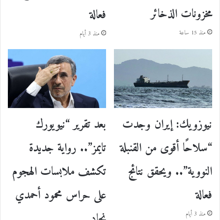
مخزونات الذخائر
فعالة
منذ 15 ساعة
منذ 3 أيام
نيوزويك: إيران وجدت
بعد تقرير “نيويورك
“سلاحًا أقوى من القنبلة
تايمز”.. رواية جديدة
النووية”.. ويحقق نتائج
تكشف ملابسات الهجوم
فعالة
على حراس محمود أحمدي
نجاد
منذ 3 أيام