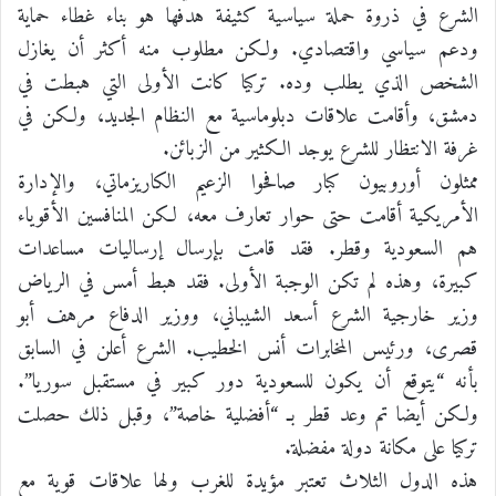
الشرع في ذروة حملة سياسية كثيفة هدفها هو بناء غطاء حماية
ودعم سياسي واقتصادي. ولكن مطلوب منه أكثر أن يغازل
الشخص الذي يطلب وده. تركيا كانت الأولى التي هبطت في
دمشق، وأقامت علاقات دبلوماسية مع النظام الجديد، ولكن في
غرفة الانتظار للشرع يوجد الكثير من الزبائن.
ممثلون أوروبيون كبار صافحوا الزعيم الكاريزماتي، والإدارة
الأمريكية أقامت حتى حوار تعارف معه، لكن المنافسين الأقوياء
هم السعودية وقطر. فقد قامت بإرسال إرساليات مساعدات
كبيرة، وهذه لم تكن الوجبة الأولى. فقد هبط أمس في الرياض
وزير خارجية الشرع أسعد الشيباني، ووزير الدفاع مرهف أبو
قصرى، ورئيس المخابرات أنس الخطيب. الشرع أعلن في السابق
بأنه “يتوقع أن يكون للسعودية دور كبير في مستقبل سوريا”.
ولكن أيضا تم وعد قطر بـ “أفضلية خاصة”، وقبل ذلك حصلت
تركيا على مكانة دولة مفضلة.
هذه الدول الثلاث تعتبر مؤيدة للغرب ولها علاقات قوية مع