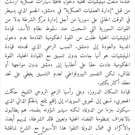
عندما منعت ميليشيات محلية دخول قافلة سيارات عسكرية أرسلت
من قبل “إدارة العمليات العسكرية” في دمشق، الجسم الذي يسيطر
في الوقت الحالي على سوريا من أجل إدارة مركز الشرطة بدلا من
القوات السورية التي انسحبت عند سقوط نظام الأسد. قيادة
الميليشيات المحلية طلبت من القوة الحكومية القادمة عدم دخول
المدينة والعودة إلى دمشق. السبب الرسمي الذي قدمته قيادة
الميليشيات هو أنها جاءت بدون تنسيق مع القيادة المحلية. القوة
الحكومية عادت حقا على أعقابها إلى دمشق بدون مواجهة أو
نقاش، لكن التفسير البيروقراطي لعدم التنسيق يغطي على تحد
معقد أكثر بكثير.
قيادة السكان الدروز، وعلى رأسها الزعيم الروحي الشيخ حكمت
الهجري، تسعى إلى تحويل السويداء إلى إقليم يتمتع بالحكم الذاتي الذي
سيكون جزءا من الدولة، لكنه سيدير شؤونه بنفسه. هم يطالبون
بالاعتراف بمنظومة القضاء المحلية وتعيين قائد الشرطة، لديهم أيضا.
والأكراد في شمال الدولة التقوا هذا الأسبوع مع الشرع لمناقشة