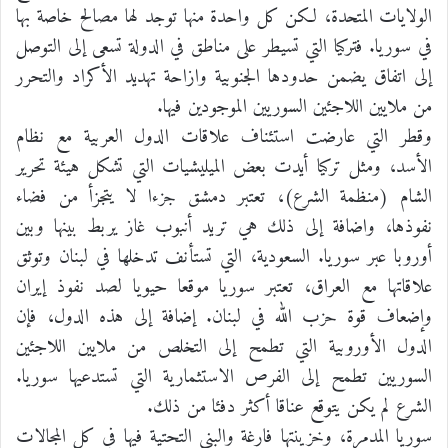
الولايات المتحدة، لكن كل واحدة منها توجد لها مصالح خاصة بها
في سوريا. فتركيا التي تسيطر على مناطق في الدولة تسعى إلى التوصل
إلى اتفاق يضمن حدودها الجنوبية وازاحة تهديد الأكراد والتحرر
من ملايين اللاجئين السوريين الموجودين فيها.
وقطر التي عارضت استئناف علاقات الدول العربية مع نظام
الأسد، ومثل تركيا أيدت بعض الميليشيات التي تشكل هيئة تحرير
الشام (منظمة الشرع)، تعتبر دمشق جزءا لا يتجزأ من فضاء
نفوذها، واضافة إلى ذلك هي تريد أنبوب غاز يربط بينها وبين
أوروبا عبر سوريا. السعودية، التي تستأنف تدخلها في لبنان وتوثق
علاقاتها مع العراق، تعتبر سوريا موقعا حيويا لصد نفوذ إيران
وإضعاف قوة حزب الله في لبنان. إضافة إلى هذه الدول، فإن
الدول الأوروبية التي تطمح إلى التخلص من ملايين اللاجئين
السوريين تطمح إلى الفرص الاستثمارية التي تستدعيها سوريا.
الشرع لم يكن يتوقع عناقا أكثر دفئا من ذلك.
سوريا المدمرة، وخزينتها فارغة والبنى التحتية فيها في كل المجالات