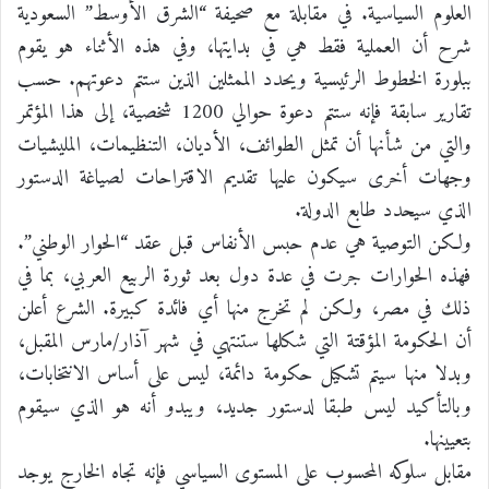
العلوم السياسية. في مقابلة مع صحيفة “الشرق الأوسط” السعودية
شرح أن العملية فقط هي في بدايتها، وفي هذه الأثناء هو يقوم
ببلورة الخطوط الرئيسية ويحدد الممثلين الذين ستتم دعوتهم. حسب
تقارير سابقة فإنه ستتم دعوة حوالي 1200 شخصية، إلى هذا المؤتمر
والتي من شأنها أن تمثل الطوائف، الأديان، التنظيمات، المليشيات
وجهات أخرى سيكون عليها تقديم الاقتراحات لصياغة الدستور
الذي سيحدد طابع الدولة.
ولكن التوصية هي عدم حبس الأنفاس قبل عقد “الحوار الوطني”.
فهذه الحوارات جرت في عدة دول بعد ثورة الربيع العربي، بما في
ذلك في مصر، ولكن لم تخرج منها أي فائدة كبيرة. الشرع أعلن
أن الحكومة المؤقتة التي شكلها ستنتهي في شهر آذار/مارس المقبل،
وبدلا منها سيتم تشكيل حكومة دائمة، ليس على أساس الانتخابات،
وبالتأكيد ليس طبقا لدستور جديد، ويبدو أنه هو الذي سيقوم
بتعيينها.
مقابل سلوكه المحسوب على المستوى السياسي فإنه تجاه الخارج يوجد