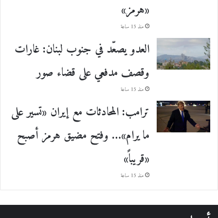
«هرمز»
منذ 15 ساعة
العدو يصعّد في جنوب لبنان: غارات
وقصف مدفعي على قضاء صور
منذ 15 ساعة
ترامب: المحادثات مع إيران «تسير على
ما يرام»… وفتح مضيق هرمز أصبح
«قريباً»
منذ 15 ساعة