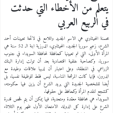
يتعلم من الأخطاء التي حدثت
في الربيع العربي
محسنة المحيثاوي هي الاسم الجديد واللامع في لائحة تعيينات أحمد
الشرع، زعيم سوريا الجديد. المحيثاوي، الدرزية ابنة الـ 52 سنة هي
المرأة الأولى، التي تم تعيينها كمحافظة لمحافظة السويداء في جنوب
سوريا. وكصاحبة خلفية اقتصادية بعد أن تولت إدارة البنك
الزراعي في المنطقة، وعلى اعتبار أن لديها علاقات وطيدة مع
الدروز، فإنها كانت المرشحة المناسبة، ليس فقط للوظيفة نفسها، بل
أيضا للشخصية الجديدة التي يريد الشرع أن يزين فيها حكومته،
كمشجع لتقدم المرأة وكمحافظ على حقوقها.
السويداء هي محافظة معقدة ومتحدية، فيها يمكن أن يتم فحص قدرة
الشرع على إدارة كل الدولة. الامتحان الأول ظهر يوم الثلاثاء