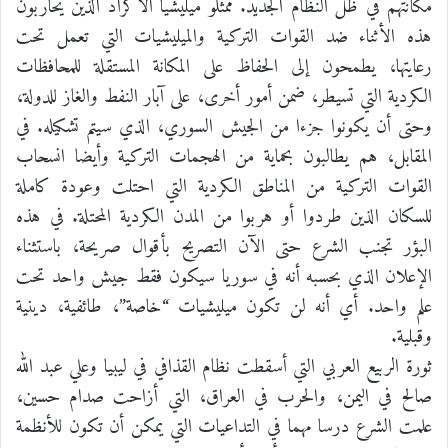
مكانتهم في ظل النظام الجديد. ممثلو ميليشيا الأكراد الذين يحاربون
هذه الأثناء ضد القوات التركية والميليشيات التي تعمل تحت
رعايتها، يطمحون إلى الحفاظ على المكانة المستقلة للمحافظات
الكردية التي تسيطر، ضمن أمور أخرى، على آبار النفط والغاز للدولة،
وحتى أن يكونوا جزءا من الجيش السوري، الذي سيتم تشكيله. في
المقابل، هم يطالبون بحماية من الهجمات التركية وأيضا انسحاب
القوات التركية من المناطق الكردية التي احتلت وعودة كاملة
للسكان الذين طردوا أو هربوا من المدن الكردية المحتلة. في هذه
البؤر تجنب الشرع حتى الآن التصريح بأقوال صريحة، باستثناء
الإعلان الذي بحسبه أنه في سوريا سيكون فقط جيش واحد تحت
علم واحد. أي أنه لن تكون ميليشيات “خاصة”، طائفية، دينية
وقبلية.
ثورة الربيع العربي التي أسقطت نظام القذافي في ليبيا وعلي عبد الله
صالح في اليمن، والحرب في العراق، التي أزاحت صدام حسين،
علمت الشرع درسا مهما في التداعيات التي يمكن أن تكون للأنظمة