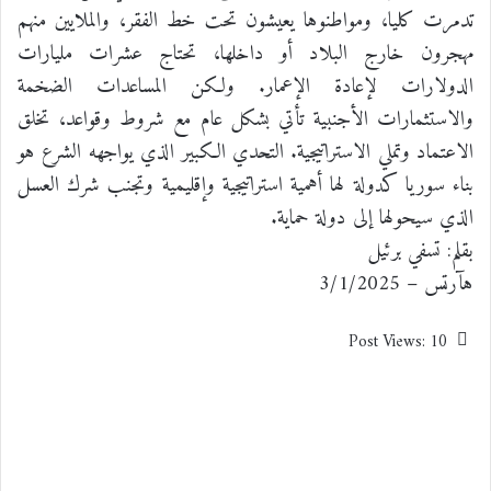
تدمرت كليا، ومواطنوها يعيشون تحت خط الفقر، والملايين منهم
مهجرون خارج البلاد أو داخلها، تحتاج عشرات مليارات
الدولارات لإعادة الإعمار. ولكن المساعدات الضخمة
والاستثمارات الأجنبية تأتي بشكل عام مع شروط وقواعد، تخلق
الاعتماد وتملي الاستراتيجية. التحدي الكبير الذي يواجهه الشرع هو
بناء سوريا كدولة لها أهمية استراتيجية وإقليمية وتجنب شرك العسل
الذي سيحولها إلى دولة حماية.
بقلم: تسفي برئيل
هآرتس – 3/1/2025
Post Views:
10