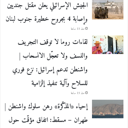
الجيش الإسرائيلي يعلن مقتل جنديين
وإصابة 4 بجروح خطيرة جنوب لبنان
منذ 15 ساعة
لقاءات روما لا توقف التجريف
والنسف ولا تعجّل الانسحاب |
واشنطن تدعم إسرائيل: نزع فوري
للسلاح وآلية تنفيذ إلزامية
منذ 15 ساعة
إحياء «المذكّرة» رهن سلوك واشنطن |
طهران – مسقط: اتفاق مؤقّت حول