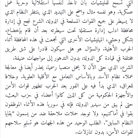
التي تسمح للمليشيات بأن تأخذ لنفسها استقلالية وحرية عمل
عسكرية. وهو نفسه مثال واضح على التهديد الذي ينتظر النظام الذي
لا يسيطر على جميع القوات المسلحة في الدولة. الشرع نجح في إدارة
محافظة ادلب إدارة مستقلة تحت سيطرته بعد أن قام بإخضاع،
بشكل وحشي، الميليشيات الأخرى التي تجمعت في هذه المحافظة أثناء
الحرب الأهلية. والسؤال هو هل سيكون قادرا على شق طريق
مختلفة في قيادة كل الدولة، بدون التدهور إلى مواجهات عنيفة.
الشرع، الذي حتى الآن لا يحمل منصبا رسميا، يحذر أيضا في معالجة
عملاء نظام الأسد وبالأساس التعامل مع الأقلية العلوية. وخلافا
للعراق، الذي بدأ فيه على الفور بعد الحرب تطهير قوات الأمن
والأجهزة الحكومية من كل الذين كانوا أعضاء في حزب البعث،
حتى لم يبق من سيدير الدولة، فإنه في سوريا هذه الأثناء الموظفون
بقوا في أماكنهم، ولا توجد حملات ملاحقة ضد من يسمون “بقايا
النظام السابق”. الطلب الوحيد من هذه الجهات هو تسليم سلاحهم
لقوات الأمن، بدون تنازلات.