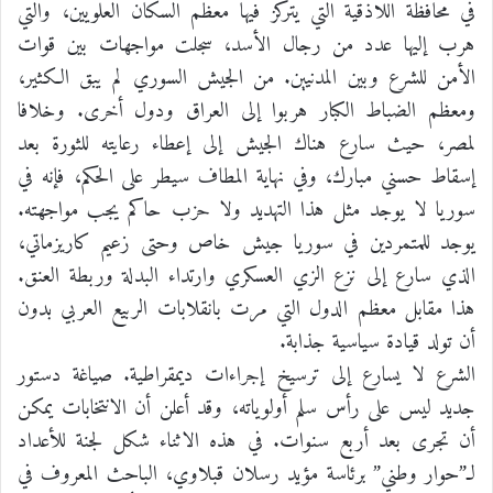
في محافظة اللاذقية التي يتركز فيها معظم السكان العلويين، والتي
هرب إليها عدد من رجال الأسد، سجلت مواجهات بين قوات
الأمن للشرع وبين المدنيين. من الجيش السوري لم يبق الكثير،
ومعظم الضباط الكبار هربوا إلى العراق ودول أخرى. وخلافا
لمصر، حيث سارع هناك الجيش إلى إعطاء رعايته للثورة بعد
إسقاط حسني مبارك، وفي نهاية المطاف سيطر على الحكم، فإنه في
سوريا لا يوجد مثل هذا التهديد ولا حزب حاكم يجب مواجهته.
يوجد للمتمردين في سوريا جيش خاص وحتى زعيم كاريزماتي،
الذي سارع إلى نزع الزي العسكري وارتداء البدلة وربطة العنق.
هذا مقابل معظم الدول التي مرت بانقلابات الربيع العربي بدون
أن تولد قيادة سياسية جذابة.
الشرع لا يسارع إلى ترسيخ إجراءات ديمقراطية. صياغة دستور
جديد ليس على رأس سلم أولوياته، وقد أعلن أن الانتخابات يمكن
أن تجرى بعد أربع سنوات. في هذه الاثناء شكل لجنة للأعداد
لـ”حوار وطني” برئاسة مؤيد رسلان قبلاوي، الباحث المعروف في