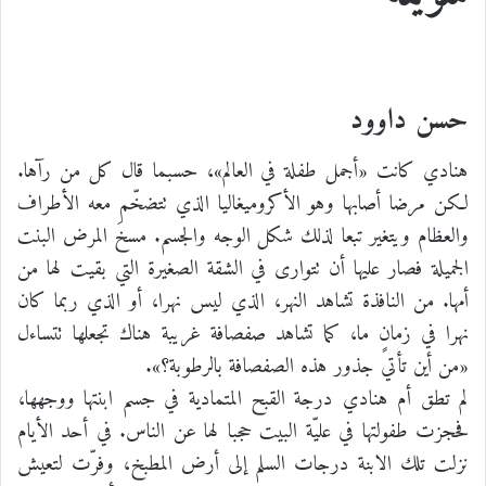
حسن داوود
هنادي كانت «أجمل طفلة في العالم»، حسبما قال كل من رآها.
لكن مرضا أصابها وهو الأكروميغاليا الذي تتضخّم معه الأطراف
والعظام ويتغير تبعا لذلك شكل الوجه والجسم. مسخَ المرض البنت
الجميلة فصار عليها أن تتوارى في الشقة الصغيرة التي بقيت لها من
أمها. من النافذة تشاهد النهر، الذي ليس نهرا، أو الذي ربما كان
نهرا في زمانٍ ما، كما تشاهد صفصافة غريبة هناك تجعلها تتساءل
«من أين تأتي جذور هذه الصفصافة بالرطوبة؟».
لم تطق أم هنادي درجة القبح المتمادية في جسم ابنتها ووجهها،
فحجزت طفولتها في عليّة البيت حجبا لها عن الناس. في أحد الأيام
نزلت تلك الابنة درجات السلم إلى أرض المطبخ، وفرّت لتعيش