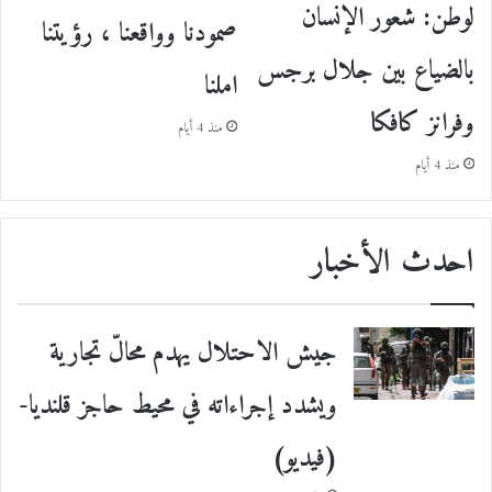
لوطن: شعور الإنسان
صمودنا وواقعنا ، رؤيتنا
بالضياع بين جلال برجس
املنا
وفرانز كافكا
منذ 4 أيام
منذ 4 أيام
احدث الأخبار
جيش الاحتلال يهدم محالّ تجارية
ويشدد إجراءاته في محيط حاجز قلنديا-
(فيديو)