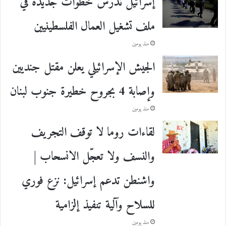
إسرائيل تدرس خطوات جديدة في
ملف تشغيل العمال الفلسطينيين
منذ يومين
الجيش الإسرائيلي يعلن مقتل جنديين
وإصابة 4 بجروح خطيرة جنوب لبنان
منذ يومين
لقاءات روما لا توقف التجريف
والنسف ولا تعجّل الانسحاب |
واشنطن تدعم إسرائيل: نزع فوري
للسلاح وآلية تنفيذ إلزامية
منذ يومين