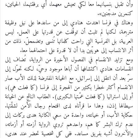
وأن تقبل بنسيانهما معا لكي تعيش معهما، أي برفقتهما، الحياتين،
كنمرين مدجّنين».
وهناك في فرنسا اهتدت هنادي إلى من ساعدها على نيل وظيفة
مترجِمة، لكنها لم تلبث أن توقّفت عن قدرتها على العمل. ليس
العربية، بل الفرنسية التي راحت كلماتها تُنسى وتضمحلّ. ذلك من
أثر الانتساب إلى هويّتين بدا أن لا قدرة على احتمالهما معا.
ومع تزايد الانقسام في الفصول الأخيرة من الرواية، تُضاف إلى
انقسامات هنادي اكتشافها أن أباها موجود وحيّ، لكنه تحوّل إلى
سرّ بعد أن انتقل إلى إسرائيل. مع الخيانة المفترضة لذلك الأب صار
الانقسام أكثر خطرا بكثير من الهجرة إلى فرنسا (كما فعلت هي)،
أو إلى استراليا (كما فعلت عمّـتها الكبرى). العقاب الناتج عن الخيانة
سيطالها إذن، وهذا ما قرأناه لدى اقتحام رجال الأمن لشقّتها.
حكاية الأب، أو خيانته، واحدة من سعي الكاتبة هدى بركات إلى
عدم ترك البشر كما هم، واحدهم تروي الرواية أزمته أو أزماته،
والآخرون أشبه بفريق مساعد. ففي كل شخصية تحضر عند هدى،