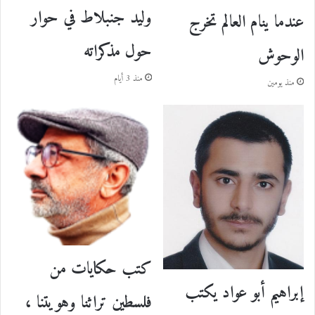
وليد جنبلاط في حوار
عندما ينام العالم تخرج
حول مذكراته
الوحوش
منذ 3 أيام
منذ يومين
كتب حكايات من
إبراهيم أبو عواد يكتب
فلسطين تراثنا وهويتنا ،