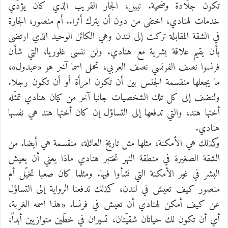
تكون جلّادة وضحية. نبيل، الجار القريب الذي كان يؤدّي
خدمات لهنادي، اختفى من دون أن يترك أثرا.. أم منصور، الجارة
في الشقة المقابلة تركت إلى لندن وهي الكائن الوحيد الذي ارتضى
بأن يقيم علاقة بشرية مع هنادي. ولن ننسى غلوريا، التي شأن
فرنسوا نصف الفرنسي نصف العربي، تحمل اسما آخر هو «عبدول»،
ما يجعلها منقسمة الجنس بين أن تكون امرأة أو أن تكون رجلا.
ولنضف إلى كل تلك الشخصيات جانبا آخر من كيان هنادي تمثّله
أختها هند، والتي تدفعها إلى التساؤل إن كان أختها هند هي نفسها
هنادي.
وكذلك هي الأمكنة، مثلها مثل تاريخ العائلة، منقسمة هي أيضا. من
الشقة الصغيرة في منطقة النهر تختبر هنادي ماذا يعني أن يعيش
البشر في غير الأمكنة التي نشأوا فيها. ومثلما كان صعبا تخيّل أم
منصور كيف تعيش في لندن، كذلك تدفعنا الرواية إلى التساؤل
عن كيف أمكن لهنادي أن تعيش في فرنسا. «هذا اسمه الغربة،
أي أن تكون لك حياتان شقيّتان، تسيران في خطّين متوازيين أبداً،