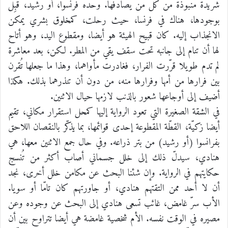
شريدة منبوذة من كل من يصادفها. وحده فرنسوا، أو رشيد، قبِل
بوجودها، هناك في فرنسا، حيث رحلت، كمخلوق بشري يمكن
الانجذاب إليه. كان قبيح الهيئة هو أيضا، ومقطوع اليد، وهو أتاح
لها أن تنام إلى جانبه تحت سقف يقي من المطر. لكن، بعد معاشرة
لم تدم طويلا قرّرت الفرار، فغادرت مأواهما، وهذا ما جعلها تُقرن
بين فرارها من أمها وفرارها منه، من دون أن تنذرهما بذلك. هكذا
أضيف إلى أوجاعها شعور بالذنب لازمها حيال الاثنين.
في الشقة الصغيرة التي تعود الرواية إليها كمحل استقرار مكاني، تقيم
أيضا زكيّة، القطّة المقطوعة إحدى قوائمها، بما يذكّر بالنقصان اللاحق
بفرانسوا (أو رشيد) من بتر ذراعه. وفي حال جمع الاثنين معها، هي
هنادي، سيدلّ ذلك إلى خلل جسماني أصاب أكثر من تُنسج
حكايتهم في الرواية. وإن شئنا البحث عن مكامن خلل أخرى، نجد
أن لا أحد ممن التقتهم هنادي، أو جاورتهم كان تامّا أو سويا.
الأب سرّ غامض، غائب تسعى هنادي إلى البحث عن وجوده وعن
مصيره في الوقت نفسه. الأم شخصية غامضة هي أيضا تتراوح بين أن