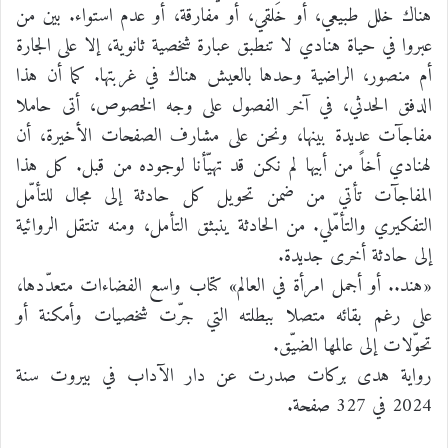
هناك خلل طبيعي، أو خَلقي، أو مفارقة، أو عدم استواء. بين من
عبروا في حياة هنادي لا تنطبق عبارة شخصية ثانوية، إلا على الجارة
أم منصور، الراضية وحدها بالعيش هناك في غربتها. كما أن هذا
الدفق الحدثي، في آخر الفصول على وجه الخصوص، أتى حاملا
مفاجآت عديدة بينها، ونحن على مشارف الصفحات الأخيرة، أن
لهنادي أخاً من أبيها لم نكن قد تهيّأنا لوجوده من قبل. كل هذا
المفاجآت تأتي من ضمن تحويل كل حادثة إلى مجال للتأمّل
التفكيري والتأمّلي. من الحادثة ينبثق التأمل، ومنه تنتقل الروائية
إلى حادثة أخرى جديدة.
«هند.. أو أجمل امرأة في العالم» كتاب واسع الفضاءات متعدّدها،
على رغم بقائه متصلا ببطلته التي جرّت شخصيات وأمكنة أو
تحوّلات إلى عالمها الضيّق.
رواية هدى بركات صدرت عن دار الآداب في بيروت سنة
2024 في 327 صفحة.