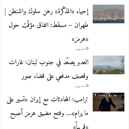
إحياء «المذكّرة» رهن سلوك واشنطن |
طهران – مسقط: اتفاق مؤقّت حول
«هرمز»
منذ يومين
العدو يصعّد في جنوب لبنان: غارات
وقصف مدفعي على قضاء صور
منذ يومين
ترامب: المحادثات مع إيران «تسير على
ما يرام»… وفتح مضيق هرمز أصبح
«قريباً»