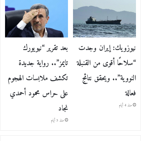
نيوزويك: إيران وجدت
بعد تقرير “نيويورك
“سلاحًا أقوى من القنبلة
تايمز”.. رواية جديدة
النووية”.. ويحقق نتائج
تكشف ملابسات الهجوم
فعالة
على حراس محمود أحمدي
نجاد
منذ 4 أيام
منذ 5 أيام