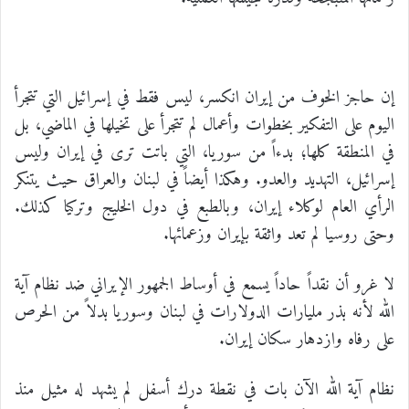
إن حاجز الخوف من إيران انكسر، ليس فقط في إسرائيل التي تتجرأ
اليوم على التفكير بخطوات وأعمال لم تتجرأ على تخيلها في الماضي، بل
في المنطقة كلها؛ بدءاً من سوريا، التي باتت ترى في إيران وليس
إسرائيل، التهديد والعدو. وهكذا أيضاً في لبنان والعراق حيث يتنكر
الرأي العام لوكلاء إيران، وبالطبع في دول الخليج وتركيا كذلك.
وحتى روسيا لم تعد واثقة بإيران وزعمائها.
لا غرو أن نقداً حاداً يسمع في أوساط الجمهور الإيراني ضد نظام آية
الله لأنه بذر مليارات الدولارات في لبنان وسوريا بدلاً من الحرص
على رفاه وازدهار سكان إيران.
نظام آية الله الآن بات في نقطة درك أسفل لم يشهد له مثيل منذ