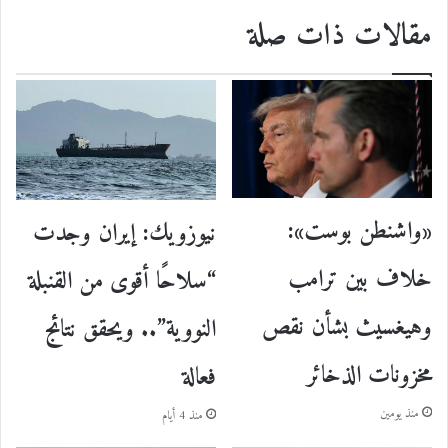
مقالات ذات صلة
«واشنطن بوست»:
نيوزويك: إيران وجدت
خلاف بين ترامب
“سلاحًا أقوى من القنبلة
وهيغسيث بشأن نقص
النووية”.. ويحقق نتائج
مخزونات الذخائر
فعالة
منذ يومين
منذ 4 أيام