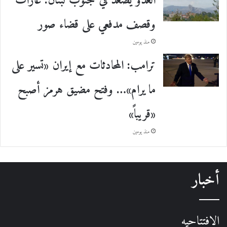
العدو يصعّد في جنوب لبنان: غارات
وقصف مدفعي على قضاء صور
منذ يومين
ترامب: المحادثات مع إيران «تسير على
ما يرام»… وفتح مضيق هرمز أصبح
«قريباً»
منذ يومين
أخبار
الافتتاحيه