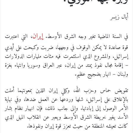
أيال زيسر
إيران
في السنة الماضية تغير وجه الشرق الأوسط.
، التي اعتبرت
قوة صاعدة لا يمكن الوقوف في وجهها، ضربت وكبحت على أيدي
إسرائيل. والمشروع الذي استثمرت فيه مئات مليارات الدولارات
– إقامة مجال نفوذ يمتد من إيران، عبر العراق وسوريا وانتهاء بغزة
ولبنان – انهار بضجيج عظيم.
تقويض حماس وحزب الله، وكيلي إيران اللذين بمعونتهما أملت
بالإغلاق على إسرائيل، شلها وردعها عن العمل ضدها، وفي نهاية
الأمر الوصول إلى إبادتها. وإلى جانب ذلك، فإن انهيار نظام بشار
الأسد يغير خريطة الشرق الأوسط ويعبر عن انقلاب الميل الذي
كانت تعيشه المنطقة من حيث تعزز قوة إيران ونفوذها.