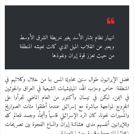
انهيار نظام بشار الأسد يغير خريطة الشرق الأوسط
ويعبر عن انقلاب الميل الذي كانت تعيشه المنطقة
من حيث تعزز قوة إيران ونفوذها
فضل الإيرانيون طوال سنين محاولة المس بنا من خلال وكلائهم في
المنطقة: حماس وحزب الله، الميليشيات الشيعية في العراق والحوثيين
في اليمن. لكن في نيسان وأكتوبر من العام الماضي تجرأوا على
الخروج لمواجهة مباشرة مع إسرائيل عندما أطلقوا مئات الصواريخ
والمُسيرات نحونا. كان الرد الإسرائيلي قاسياً وأليماً، وجسد للعالم كله
وللإيرانيين أنفسهم مدى هشاشة إيران واتساع الفجوة بين تصريحات
زعمائها المتبجحة وقدرة جيشها العملية.