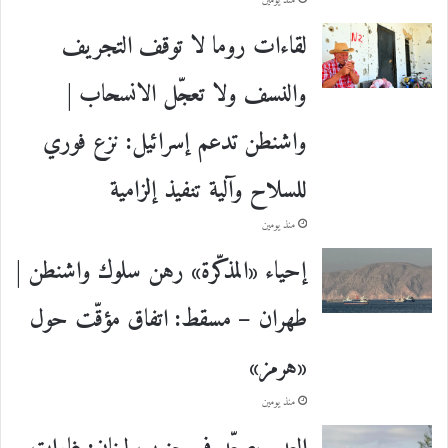
منذ يومين
لقاءات روما لا توقف التجريف
والنسف ولا تعجّل الانسحاب |
واشنطن تدعم إسرائيل: نزع فوري
للسلاح وآلية تنفيذ إلزامية
منذ يومين
إحياء «المذكّرة» رهن سلوك واشنطن |
طهران – مسقط: اتفاق مؤقّت حول
«هرمز»
منذ يومين