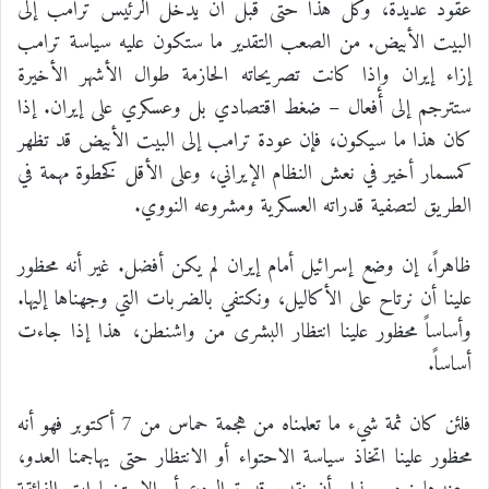
عقود عديدة، وكل هذا حتى قبل أن يدخل الرئيس ترامب إلى
البيت الأبيض. من الصعب التقدير ما ستكون عليه سياسة ترامب
إزاء إيران وإذا كانت تصريحاته الحازمة طوال الأشهر الأخيرة
ستترجم إلى أفعال – ضغط اقتصادي بل وعسكري على إيران. إذا
كان هذا ما سيكون، فإن عودة ترامب إلى البيت الأبيض قد تظهر
كمسمار أخير في نعش النظام الإيراني، وعلى الأقل كخطوة مهمة في
الطريق لتصفية قدراته العسكرية ومشروعه النووي.
ظاهراً، إن وضع إسرائيل أمام إيران لم يكن أفضل. غير أنه محظور
علينا أن نرتاح على الأكاليل، ونكتفي بالضربات التي وجهناها إليها.
وأساساً محظور علينا انتظار البشرى من واشنطن، هذا إذا جاءت
أساساً.
فلئن كان ثمة شيء ما تعلمناه من هجمة حماس من 7 أكتوبر فهو أنه
محظور علينا اتخاذ سياسة الاحتواء أو الانتظار حتى يهاجمنا العدو،