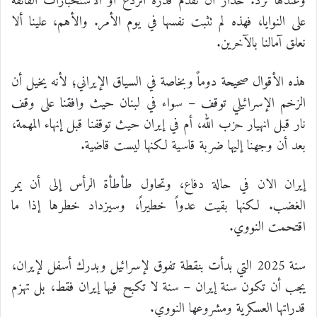
وعندها نرد. حذار أن نقدم قدرة الردع أو الاستخبارات الفائقة
على النوايا، فهذه لم تثبت نفسها في يوم الأمر. والأهم، علينا ألا
نعلق آمالنا بالآخرين.
هذه الأقوال صحيحة دوماً وبخاصة في السياق الإيراني؛ لأنه يخيل أن
الزخم الإسرائيلي توقف – سواء في لبنان حيث وافقنا على وقف
نار قبل انهيار حزب الله، أم في إيران حيث توقفنا قبل إنهاء المهمة،
بعد أن وجهنا إليها ضربة قاسية لكنها ليست قاضية.
إيران الان في حالة دفاع، وتحاول طأطأة الرأس إلى أن يمر
الغضب. لكنها بقيت عدواً خطيراً، وسيزداد خطرها إذا ما
اقتحمت النووي.
سنة 2025 التي بدأت بنقطة تفوق لإسرائيل وبدرك أسفل لإيران،
يجب أن تكون سنة إيران – سنة لا تكبح فيها إيران فقط، بل تهزم
قدراتها العسكرية ومشروعها النووي.