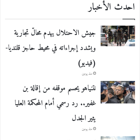
احدث الأخبار
جيش الاحتلال يهدم محالّ تجارية
ويشدد إجراءاته في محيط حاجز قلنديا-
(فيديو)
منذ يومين
نتنياهو يحسم موقفه من إقالة بن
غفير.. رد رسمي أمام المحكمة العليا
يثير الجدل
منذ يومين