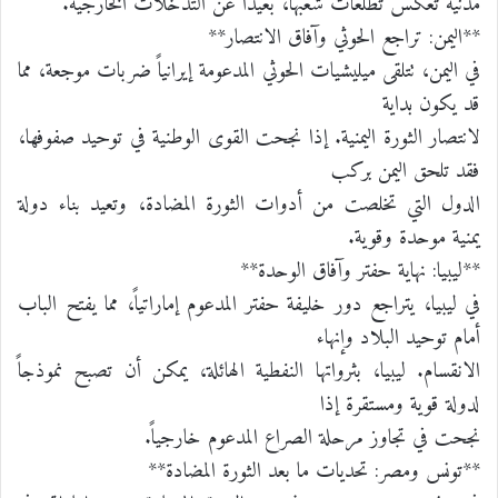
مدنية تعكس تطلعات شعبها، بعيداً عن التدخلات الخارجية.
**اليمن: تراجع الحوثي وآفاق الانتصار**
في اليمن، تتلقى ميليشيات الحوثي المدعومة إيرانياً ضربات موجعة، مما
قد يكون بداية
لانتصار الثورة اليمنية. إذا نجحت القوى الوطنية في توحيد صفوفها،
فقد تلحق اليمن بركب
الدول التي تخلصت من أدوات الثورة المضادة، وتعيد بناء دولة
يمنية موحدة وقوية.
**ليبيا: نهاية حفتر وآفاق الوحدة**
في ليبيا، يتراجع دور خليفة حفتر المدعوم إماراتياً، مما يفتح الباب
أمام توحيد البلاد وإنهاء
الانقسام. ليبيا، بثرواتها النفطية الهائلة، يمكن أن تصبح نموذجاً
لدولة قوية ومستقرة إذا
نجحت في تجاوز مرحلة الصراع المدعوم خارجياً.
**تونس ومصر: تحديات ما بعد الثورة المضادة**