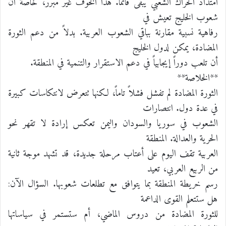
امتداد الحراك الشعبي يبقى قائماً. هذا الخوف غير مبرر، خاصة أن
شعوب الخليج تعيش في
رفاهية نسبية مقارنة بباقي الشعوب العربية. بدلاً من دعم الثورة
المضادة، يمكن لدول الخليج
أن تلعب دوراً إيجابياً في دعم الاستقرار والتنمية في المنطقة.
**الخلاصة**
الثورة المضادة لم تفشل فشلاً تاماً، لكنها تتعرض لانتكاسات كبيرة
في عدة دول. انتصارات
الشعوب في سوريا والسودان واليمن تعكس إرادة لا تقهر نحو
الحرية والعدالة. المنطقة
العربية تقف اليوم على أعتاب مرحلة جديدة، قد تشهد موجة ثانية
من الربيع العربي، تعيد
رسم خريطة المنطقة بما يتوافق مع تطلعات شعوبها. السؤال الآن:
هل ستتعلم القوى الداعمة
للثورة المضادة من دروس الماضي، أم ستستمر في سياساتها