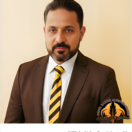
س
ن
u
ن
e
ت
ب
ك
m
ت
d
س
و
د
b
ي
d
ا
ك
إ
l
ر
i
ب
ن
r
ي
t
س
ت