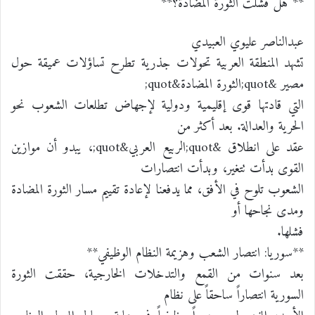
** هل فشلت الثورة المضادة؟**
عبدالناصر عليوي العبيدي
تشهد المنطقة العربية تحولات جذرية تطرح تساؤلات عميقة حول
مصير &quot;الثورة المضادة&quot;
التي قادتها قوى إقليمية ودولية لإجهاض تطلعات الشعوب نحو
الحرية والعدالة. بعد أكثر من
عقد على انطلاق &quot;الربيع العربي&quot;، يبدو أن موازين
القوى بدأت تتغير، وبدأت انتصارات
الشعوب تلوح في الأفق، مما يدفعنا لإعادة تقييم مسار الثورة المضادة
ومدى نجاحها أو
فشلها.
**سوريا: انتصار الشعب وهزيمة النظام الوظيفي**
بعد سنوات من القمع والتدخلات الخارجية، حققت الثورة
السورية انتصاراً ساحقاً على نظام