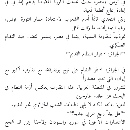
في تونس ومصر، حيث نجحت الثورة المضادة بدعم إماراتي في
إعادة إنتاج أنظمة قمعية،
يبقى التحدي قائماً أمام الشعوب لاستعادة مسار الثورة. تونس،
رغم التحديات، ما زالت تمثل
نموذجاً للمقاومة السلمية، بينما في مصر، يستمر النضال ضد النظام
العسكري.
**الجزائر: استمرار النظام القديم**
في الجزائر، استمر النظام على نهج بوتفليقة، مع تقارب أكبر مع
إيران، التي تعتبر مصدراً
للشرور في المنطقة العربية. هذا التقارب يعكس أزمة النظام في
البحث عن حلفاء خارجيين
لتعزيز بقائه، لكنه لا يلبي تطلعات الشعب الجزائري نحو التغيير.
**هل يبدأ ربيع عربي جديد؟**
الانتصارات الأخيرة في سوريا والسودان ولاحقا اليمن قد تشجع