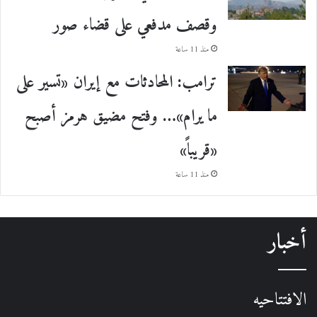
وقصف مدفعي على قضاء صور
منذ 11 ساعة
ترامب: المحادثات مع إيران «تسير على
ما يرام»… وفتح مضيق هرمز أصبح
«قريباً»
منذ 11 ساعة
أخبار
الافتتاحيه