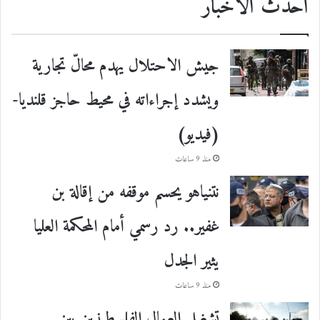
احدث الأخبار
جيش الاحتلال يهدم محالّ تجارية
ويشدد إجراءاته في محيط حاجز قلنديا-
(فيديو)
منذ 9 ساعات
نتنياهو يحسم موقفه من إقالة بن
غفير.. رد رسمي أمام المحكمة العليا
يثير الجدل
منذ 9 ساعات
تشغيل العمال الفلسطينيين بين