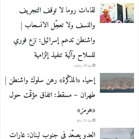
لقاءات روما لا توقف التجريف
والنسف ولا تعجّل الانسحاب |
واشنطن تدعم إسرائيل: نزع فوري
للسلاح وآلية تنفيذ إلزامية
منذ 10 ساعات
إحياء «المذكّرة» رهن سلوك واشنطن |
طهران – مسقط: اتفاق مؤقّت حول
«هرمز»
منذ 11 ساعة
العدو يصعّد في جنوب لبنان: غارات