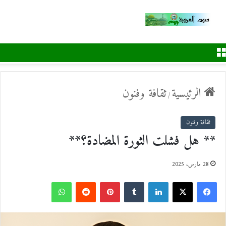
القائمة
الرئيسية
ثقافة وفنون
/
ثقافة وفنون
** هل فشلت الثورة المضادة؟**
28 مارس، 2025
ف
ل
ب
و
ي
X
ي
T
ي
R
ا