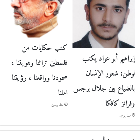
كتب حكايات من
إبراهيم أبو عواد يكتب
فلسطين تراثنا وهويتنا ،
لوطن: شعور الإنسان
صمودنا وواقعنا ، رؤيتنا
بالضياع بين جلال برجس
املنا
وفرانز كافكا
منذ يومين
منذ يومين