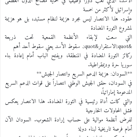
الأسد، الذي لعب دوراً وظيفياً في حماية مصالح الدول العظمى
وإسرائيل لأكثر من خمسة
عقود. هذا الانتصار ليس مجرد هزيمة لنظام مستبد، بل هو هزيمة
لمشروع الثورة المضادة
التي سعت لإبقاء الأنظمة القمعية تحت ذريعة
&quot;الاستقرار&quot;. سقوط الأسد يعني سقوط أحد أهم
ركائز الثورة المضادة في المنطقة، ويفتح الباب أمام إعادة بناء
سوريا حرة وديمقراطية.
**السودان: هزيمة الدعم السريع وانتصار الجيش**
في السودان، حقق الجيش الوطني انتصاراً على قوات الدعم السريع
المدعومة إماراتياً،
والتي كانت أداة رئيسية في الثورة المضادة. هذا الانتصار يعكس
فشل المحاولات الخارجية
لفرض أنظمة موالية على حساب إرادة الشعوب. السودان الآن
أمام فرصة تاريخية لبناء دولة