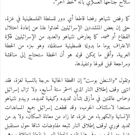
سلاح جناحها العسكري بأنه “خط أحمر”.
كما رفض نتنياهو رفضا قاطعا أي دور للسلطة الفلسطينية في غزة.
حتى إن بعض المتشددين الإسرائيليين تحدثوا علنا عن إعادة احتلال
القطاع أو ضمه. كما يعارض نتنياهو والعديد من الإسرائيليين فكرة
الاعتراف يوما ما بدولة فلسطينية مستقلة، وهو جزء من الخطة
العربية. وأقل ما يمكن قوله هو أن الخطة ستحتاج إلى مناقشة
ومراجعة قبل قبولها وتنفيذها.
وتقول “واشنطن بوست” إن اللحظة الحالية حرجة بالنسبة لغزة. فقد
انتهى وقف إطلاق النار الذي استمر ستة أسابيع، ولا تزال إسرائيل
وحماس عالقتين في مأزق بشأن تمديده وكيفية تمديده. ويبدو نتنياهو
مستعدا لاستئناف الحرب، وقد قطعت إسرائيل جميع المساعدات
الإنسانية والكهرباء عن غزة، مما زاد من معاناة السكان، ولا بد من
تمديد فوري لوقف إطلاق النار تتبعه مفاوضات شاقة حول مستقبل
غزة بعد الحرب. وفي هذا تقدم الخطة العربية نقطة انطلاق، وهي