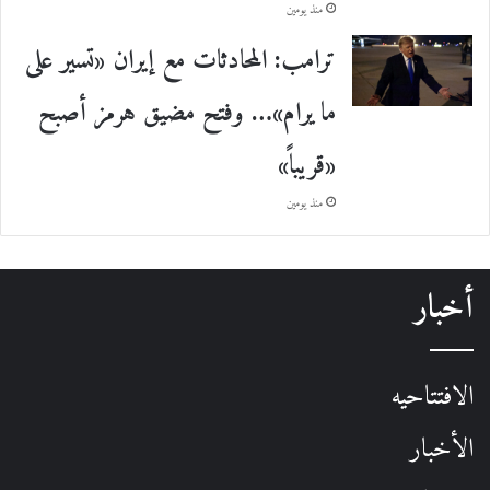
منذ يومين
ترامب: المحادثات مع إيران «تسير على
ما يرام»… وفتح مضيق هرمز أصبح
«قريباً»
منذ يومين
أخبار
الافتتاحيه
الأخبار