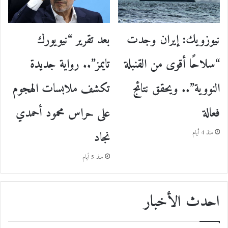
نيوزويك: إيران وجدت
بعد تقرير “نيويورك
“سلاحًا أقوى من القنبلة
تايمز”.. رواية جديدة
النووية”.. ويحقق نتائج
تكشف ملابسات الهجوم
فعالة
على حراس محمود أحمدي
نجاد
منذ 4 أيام
منذ 5 أيام
احدث الأخبار