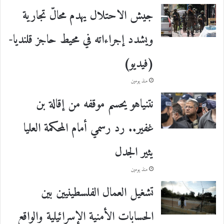
جيش الاحتلال يهدم محالّ تجارية
ويشدد إجراءاته في محيط حاجز قلنديا-
(فيديو)
منذ يومين
نتنياهو يحسم موقفه من إقالة بن
غفير.. رد رسمي أمام المحكمة العليا
يثير الجدل
منذ يومين
تشغيل العمال الفلسطينيين بين
الحسابات الأمنية الإسرائيلية والواقع