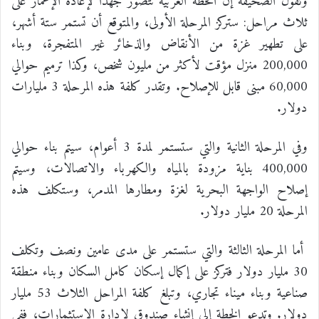
وتقول الصحيفة إن الخطة العربية تتصور جهدا لإعادة الإعمار على
ثلاث مراحل: ستركز المرحلة الأولى، والمتوقع أن تستمر ستة أشهر،
على تطهير غزة من الأنقاض والذخائر غير المتفجرة، وبناء
200,000 منزل مؤقت لأكثر من مليون شخص، وكذا ترميم حوالي
60,000 مبنى قابل للإصلاح. وتقدر كلفة هذه المرحلة 3 مليارات
دولار.
وفي المرحلة الثانية والتي ستستمر لمدة 3 أعوام، سيتم بناء حوالي
400,000 بناية مزودة بالمياه والكهرباء والاتصالات، وسيتم
إصلاح الواجهة البحرية لغزة ومطارها المدمر، وستكلف هذه
المرحلة 20 مليار دولار.
أما المرحلة الثالثة والتي ستستمر على مدى عامين ونصف وتكلف
30 مليار دولار فتركز على إكمال إسكان كامل السكان وبناء منطقة
صناعية وبناء ميناء تجاري، وتبلغ كلفة المراحل الثلاث 53 مليار
دولار. وتدعو الخطة إلى إنشاء صندوق لإدارة الاستثمارات، ففي