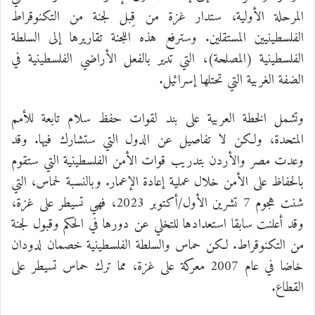
المرحلة الأولية، ستدار غزة من قِبل لجنة من التكنوقراط
الفلسطينيين المستقلين. وسترفع هذه اللجنة تقاريرها إلى السلطة
الفلسطينية (المصلحة)، التي تدير بالفعل الأراضي الفلسطينية في
الضفة الغربية التي تحتلها إسرائيل.
وتشمل الخطة العربية على بند لقوات حفظ سلام تابعة للأمم
المتحدة، ولكن لا تفاصيل عن الدول التي ستشارك فيها. وقد
وعدت مصر والأردن بتدريب قوات الأمن الفلسطينية التي ستقوم
بالحفاظ على الأمن خلال عملية إعادة الإعمار. وبالنسبة لحماس، التي
شنت هجوم 7 تشرين الأول/أكتوبر 2023، فهي تسيطر على غزة،
وقد أعلنت سابقا استعدادها للتخلي عن دورها في الحكم وقبول لجنة
من التكنوقراط. لكن حماس والسلطة الفلسطينية خصمان لدودان
خاضا في عام 2007 معركة على غزة، مما ترك حماس تسيطر على
القطاع.