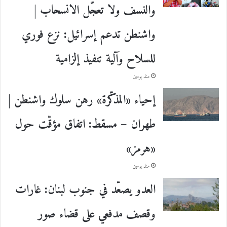
والنسف ولا تعجّل الانسحاب |
واشنطن تدعم إسرائيل: نزع فوري
للسلاح وآلية تنفيذ إلزامية
منذ يومين
إحياء «المذكّرة» رهن سلوك واشنطن |
طهران – مسقط: اتفاق مؤقّت حول
«هرمز»
منذ يومين
العدو يصعّد في جنوب لبنان: غارات
وقصف مدفعي على قضاء صور