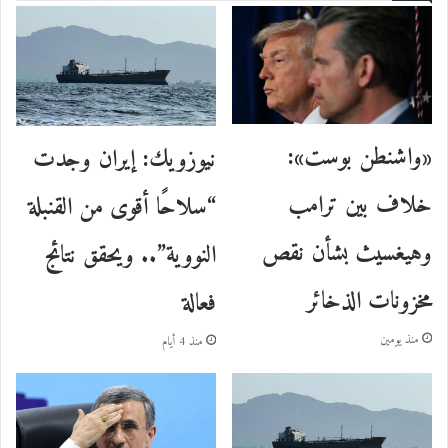
«واشنطن بوست»:
نيوزويك: إيران وجدت
خلاف بين ترامب
“سلاحًا أقوى من القنبلة
وهيغسيث بشأن نقص
النووية”.. ويحقق نتائج
مخزونات الذخائر
فعالة
منذ يومين
منذ 4 أيام