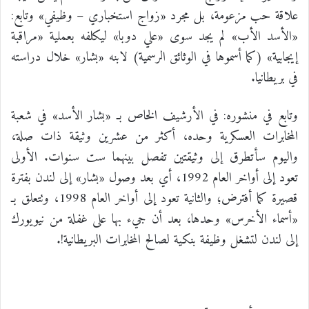
علاقة حب مزعومة، بل مجرد «زواج استخباري – وظيفي» وتابع:
«الأسد الأب» لم يجد سوى «علي دوبا» ليكلفه بعملية «مراقبة
إيجابية» (كما أسموها في الوثائق الرسمية) لابنه «بشار» خلال دراسته
في بريطانيا.
وتابع في منشوره: في الأرشيف الخاص بـ «بشار الأسد» في شعبة
المخابرات العسكرية وحده، أكثر من عشرين وثيقة ذات صلة،
واليوم سأتطرق إلى وثيقتين تفصل بينهما ست سنوات. الأولى
تعود إلى أواخر العام 1992، أي بعد وصول «بشار» إلى لندن بفترة
قصيرة كما أفترض؛ والثانية تعود إلى أواخر العام 1998، وتتعلق بـ
«أسماء الأخرس» وحدها، بعد أن جيء بها على غفلة من نيويورك
إلى لندن لتشغل وظيفة بنكية لصالح المخابرات البريطانية!.