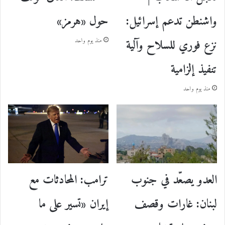
حول «هرمز»
واشنطن تدعم إسرائيل:
نزع فوري للسلاح وآلية
منذ يوم واحد
تنفيذ إلزامية
منذ يوم واحد
ترامب: المحادثات مع
العدو يصعّد في جنوب
إيران «تسير على ما
لبنان: غارات وقصف