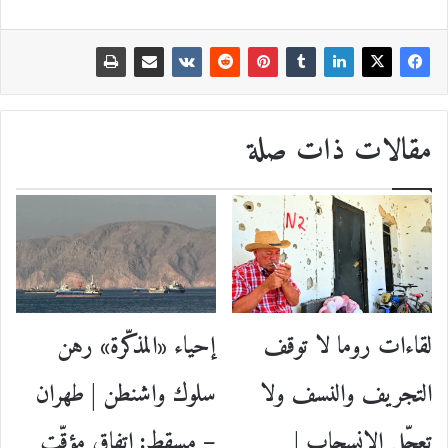
مقالات ذات صلة
إحياء «المذكّرة» رهن
لقاءات روما لا توقف
سلوك واشنطن | طهران
التجريف والنسف ولا
– مسقط: اتفاق مؤقّت
تعجّل الانسحاب |