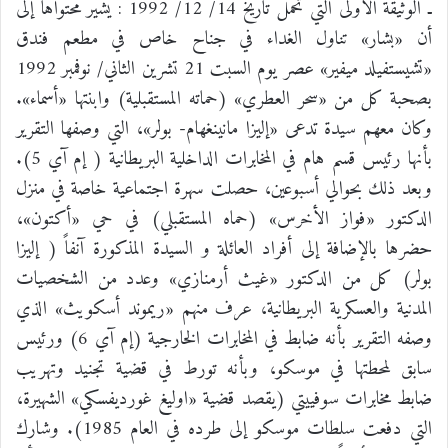
ـ الوثيقة الأولى التي تحمل تاريخ 14/ 12/ 1992 : يشير محتواها إلى
أن «بشار» تناول الغداء في جناح خاص في مطعم فندق
«تشيستفيلد ميفير» عصر يوم السبت 21 تشرين الثاني/ نوفمبر 1992
بصحبة كل من «سحر العطري» (حماته المستقبلية) وابنتها «أسماء».
وكان معهم سيدة تدعى «إليزا مانينغهام- بولر»، التي وصفها التقرير
بأنها رئيس قسم هام في المخابرات الداخلية البريطانية ( إم آي 5).
وبعد ذلك بحوالي أسبوعين، حصلت سهرة اجتماعية خاصة في منزل
الدكتور «فواز الأخرس» (حماه المستقبلي) في حي «أكتون»،
حضرها بالإضافة إلى أفراد العائلة و السيدة المذكورة آنفاً ( إليزا
بولر) كل من الدكتور «غيث أرمنازي» وعدد من الشخصيات
المدنية والعسكرية البريطانية، عرف منهم «ريموند أسكويث» الذي
وصفه التقرير بأنه ضابط في المخابرات الخارجية (إم آي 6) ورئيس
سابق لمحطتها في موسكو، وبأنه تورط في قضية تجنيد وتهريب
ضابط مخابرات سوفييتي (يقصد قضية «اوليغ غورديفسكي» الشهيرة،
التي دفعت سلطات موسكو إلى طرده في العام 1985). وشارك