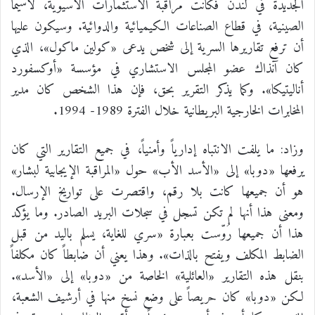
الجديدة في لندن فكانت مراقبة الاستثمارات الآسيوية، لاسيما
الصينية، في قطاع الصناعات الكيميائية والدوائية. وسيكون عليها
أن ترفع تقاريرها السرية إلى شخص يدعى «كولين ماكول»، الذي
كان آنذاك عضو المجلس الاستشاري في مؤسسة «أوكسفورد
أناليتيكا». وكما يذكر التقرير بحق، فإن هذا الشخص كان مدير
المخابرات الخارجية البريطانية خلال الفترة 1989- 1994.
وزاد: ما يلفت الانتباه إدارياً وأمنياً، في جميع التقارير التي كان
يرفعها «دوبا» إلى «الأسد الأب» حول «المراقبة الإيجابية لبشار»
هو أن جميعها كانت بلا رقم، واقتصرت على تواريخ الإرسال.
ومعنى هذا أنها لم تكن تسجل في سجلات البريد الصادر. وما يؤكد
هذا أن جميعها رُوّست بعبارة «سري للغاية، يسلم باليد من قبل
الضابط المكلف ويفتح بالذات». وهذا يعني أن ضابطاً كان مكلفاً
بنقل هذه التقارير «العائلية» الخاصة من «دوبا» إلى «الأسد».
لكن «دوبا» كان حريصاً على وضع نسخ منها في أرشيف الشعبة،