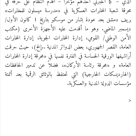
الذي – كما أخبرني أحدهم مؤخراً – أقدم النظام على حرقه في
محرقة شعبة المخابرات العسكرية في «مدرسة ميسلون للمخابرات»
بريف دمشق بعد عودة بشار من موسكو بتاريخ 1 كانون الأول/
ديسمبر الماضي. وهو ما أقدمت عليه الأجهزة الأخرى (مكتب
الأمن الوطني/ القومي، إدارة المخابرات الجوية، إدارة المخابرات
العامة، القصر الجمهوري، بعض الدوائر المدنية ..إلخ)، حيث حرقت
أراشيفها الورقية الحساسة في الفترة نفسها في «محرقة إدارة المخابرات
العامة» و «محرقة رئاسة الأركان»، فضلاً عن تدمير الحافظات
(الهارديسكات الخارجية) التي تحتفظ بالوثائق الرقمية بعد أتمتة
مؤسسات الدولة المدنية والعسكرية.
<