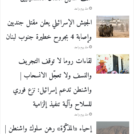
منذ يوم واحد
الجيش الإسرائيلي يعلن مقتل جنديين
وإصابة 4 بجروح خطيرة جنوب لبنان
منذ يوم واحد
لقاءات روما لا توقف التجريف
والنسف ولا تعجّل الانسحاب |
واشنطن تدعم إسرائيل: نزع فوري
للسلاح وآلية تنفيذ إلزامية
منذ يوم واحد
إحياء «المذكّرة» رهن سلوك واشنطن |