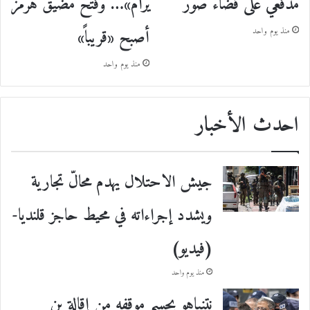
يرام»… وفتح مضيق هرمز
مدفعي على قضاء صور
أصبح «قريباً»
منذ يوم واحد
منذ يوم واحد
احدث الأخبار
جيش الاحتلال يهدم محالّ تجارية
ويشدد إجراءاته في محيط حاجز قلنديا-
(فيديو)
منذ يوم واحد
نتنياهو يحسم موقفه من إقالة بن