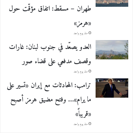
طهران – مسقط: اتفاق مؤقّت حول
«هرمز»
منذ يوم واحد
العدو يصعّد في جنوب لبنان: غارات
وقصف مدفعي على قضاء صور
منذ يوم واحد
ترامب: المحادثات مع إيران «تسير على
ما يرام»… وفتح مضيق هرمز أصبح
«قريباً»
منذ يوم واحد