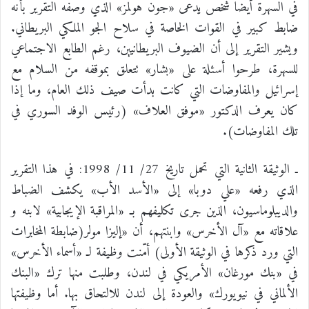
في السهرة أيضاً شخص يدعى «جون هولمز» الذي وصفه التقرير بأنه
ضابط كبير في القوات الخاصة في سلاح الجو الملكي البريطاني.
ويشير التقرير إلى أن الضيوف البريطانيين، رغم الطابع الاجتماعي
للسهرة، طرحوا أسئلة على «بشار» تتعلق بموقفه من السلام مع
إسرائيل والمفاوضات التي كانت بدأت صيف ذلك العام، وما إذا
كان يعرف الدكتور «موفق العلاف» (رئيس الوفد السوري في
تلك المفاوضات).
ـ الوثيقة الثانية التي تحمل تاريخ 27/ 11/ 1998: في هذا التقرير
الذي رفعه «علي دوبا» إلى «الأسد الأب» يكشف الضباط
والديبلوماسيون، الذين جرى تكليفهم بـ «المراقبة الإيجابية» لابنه و
علاقاته مع «آل الأخرس» وابنتهم، أن «إليزا مولر(ضابطة المخابرات
التي ورد ذكرها في الوثيقة الأولى) أمّنت وظيفة لـ «أسماء الأخرس»
في «بنك مورغان» الأمريكي في لندن، وطلبت منها ترك «البنك
الألماني في نيويورك» والعودة إلى لندن للالتحاق بها. أما وظيفتها