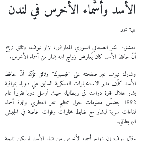
الأسد وأسماء الأخرس في لندن
هبة محمد
دمشق- نشر الصحافي السوري المعارض، نزار نيوف، وثائق ترجح
أنّ حافظ الأسد كان يُعارض زواج ابنه بشار من أسماء الأخرس.
وشارك نيوف عبر صفحته على “فيسبوك” وثائق تؤكد أنّ حافظ
الأسد كلّف مدير الاستخبارات العسكرية السابق علي دوبا، بمراقبة
بشار خلال فترة دراسته في بريطانيا، حيث أرسل دوبا تقريراً عام
1992 يتضمّن معلومات حول تنظيم سحر العطري والدة أسماء
لقاءات سرية لبشار مع ضابط مخابرات وقوات خاصة في الجيش
البريطاني.
وقال نيوف: إن زواج أسماء الأخرس من بشار الأسد لم يكن نتيجة