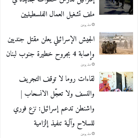
ملف تشغيل العمال الفلسطينيين
منذ يومين
الجيش الإسرائيلي يعلن مقتل جنديين
وإصابة 4 بجروح خطيرة جنوب لبنان
منذ يومين
لقاءات روما لا توقف التجريف
والنسف ولا تعجّل الانسحاب |
واشنطن تدعم إسرائيل: نزع فوري
للسلاح وآلية تنفيذ إلزامية
منذ يومين