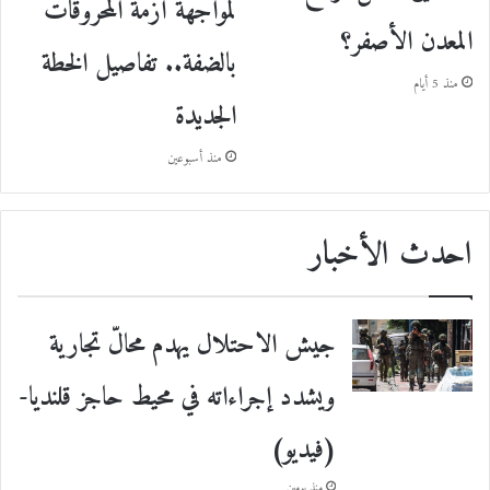
لمواجهة أزمة المحروقات
المعدن الأصفر؟
بالضفة.. تفاصيل الخطة
منذ 5 أيام
الجديدة
منذ أسبوعين
احدث الأخبار
جيش الاحتلال يهدم محالّ تجارية
ويشدد إجراءاته في محيط حاجز قلنديا-
(فيديو)
منذ يومين