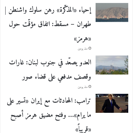
إحياء «المذكّرة» رهن سلوك واشنطن |
طهران – مسقط: اتفاق مؤقّت حول
«هرمز»
منذ يومين
العدو يصعّد في جنوب لبنان: غارات
وقصف مدفعي على قضاء صور
منذ يومين
ترامب: المحادثات مع إيران «تسير على
ما يرام»… وفتح مضيق هرمز أصبح
«قريباً»