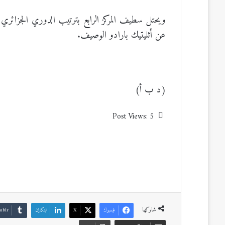
ويحتل سطيف المركز الرابع بترتيب الدوري الجزائري 
عن أثليتيك بارادو الوصيف.
(د ب أ)
Post Views:
5
شاركها
فيسبوك
‫X
لينكدإن