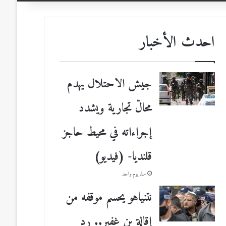
احدث الأخبار
جيش الاحتلال يهدم
محالّ تجارية ويشدد
إجراءاته في محيط حاجز
قلنديا- (فيديو)
منذ يوم واحد
نتنياهو يحسم موقفه من
إقالة بن غفير.. رد