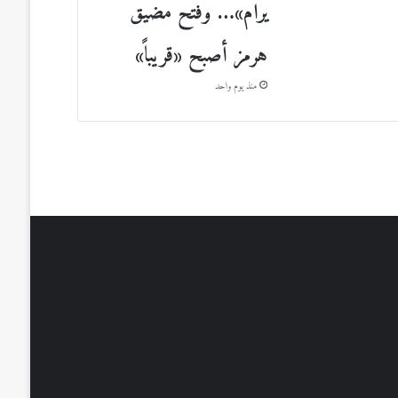
يرام»… وفتح مضيق
هرمز أصبح «قريباً»
منذ يوم واحد