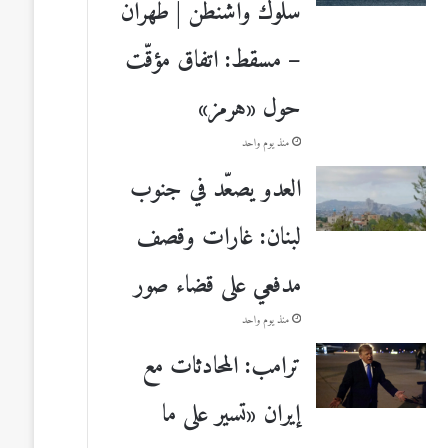
سلوك واشنطن | طهران
– مسقط: اتفاق مؤقّت
حول «هرمز»
منذ يوم واحد
العدو يصعّد في جنوب
لبنان: غارات وقصف
مدفعي على قضاء صور
منذ يوم واحد
ترامب: المحادثات مع
إيران «تسير على ما