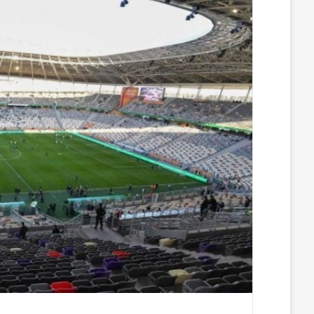
س
ن
u
ن
e
ب
ك
m
ت
d
و
د
b
ي
d
ك
إ
l
ر
i
ن
r
ي
t
س
ت