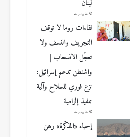
لبنان
منذ يوم واحد
لقاءات روما لا توقف
التجريف والنسف ولا
تعجّل الانسحاب |
واشنطن تدعم إسرائيل:
نزع فوري للسلاح وآلية
تنفيذ إلزامية
منذ يوم واحد
إحياء «المذكّرة» رهن