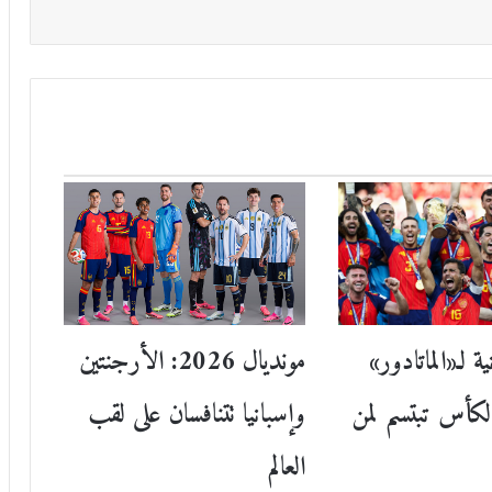
مونديال 2026: الأرجنتين
ية لـ«الماتادور»
وإسبانيا تتنافسان على لقب
الكأس تبتسم لمن
العالم