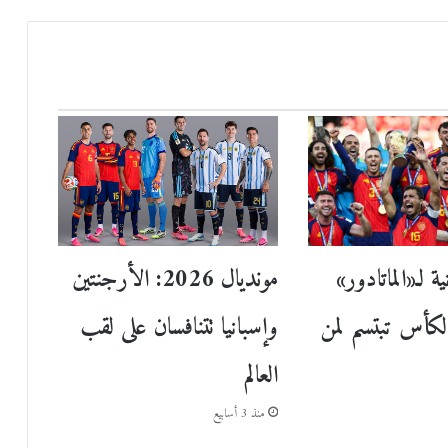
مونديال 2026: الأرجنتين
ية لـ«الماتادور»
وإسبانيا تتنافسان على لقب
الكأس تبتسم لمن
العالم
منذ 3 أسابيع