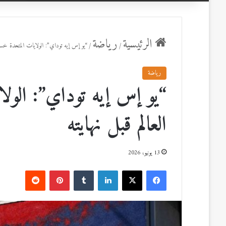
عن
الرئيسية
رياضة
/
/
“يو إس إيه توداي”: الولايات المتحدة خس
رياضة
“يو إس إيه توداي”: ال
العالم قبل نهايته
13 يونيو، 2026
ف
ل
ب
ي
X
ي
T
ي
R