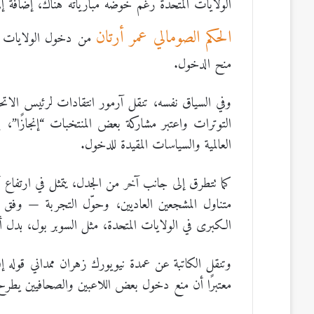
الولايات المتحدة رغم خوضه مبارياته هناك، إضافة إ
الحكم الصومالي عمر أرتان
من دخول الولايات ال
منح الدخول.
وفي السياق نفسه، تنقل آرمور انتقادات لرئيس الاتحا
التوترات واعتبر مشاركة بعض المنتخبات “إنجازًا”، ب
العالمية والسياسات المقيدة للدخول.
كما تتطرق إلى جانب آخر من الجدل، يتمثل في ارتفاع 
متناول المشجعين العاديين، وحوّل التجربة — وفق
الكبرى في الولايات المتحدة، مثل السوبر بول، بدل أن ي
وتنقل الكاتبة عن عمدة نيويورك زهران ممداني قوله 
معتبرًا أن منع دخول بعض اللاعبين والصحافيين يطرح