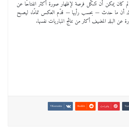
لم كان يمكن أن تشكّل فرصة لإظهار صورة أكثر انفتاحًا عن
 تؤكد أن ما حدث — بحسب رأيها — قدّم العكس تمامًا، ليصبح
 عن البلد المضيف أكثر من نتائج المباريات نفسها.
بينتيريست