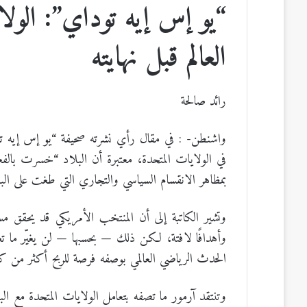
“يو إس إيه توداي”: ال
العالم قبل نهايته
رائد صالحة
واشنطن- : في مقال رأي نشرته صحيفة “يو إس إيه تود
في الولايات المتحدة، معتبرة أن البلاد “خسرت بالف
بمظاهر الانقسام السياسي والتجاري التي طغت على الب
وتشير الكاتبة إلى أن المنتخب الأمريكي قد يحقق مسا
وأهدافًا لافتة، لكن ذلك — بحسبها — لن يغيّر ما تعت
الحدث الرياضي العالمي بوصفه فرصة للربح أكثر من ك
وتنتقد آرمور ما تصفه بتعامل الولايات المتحدة مع الب