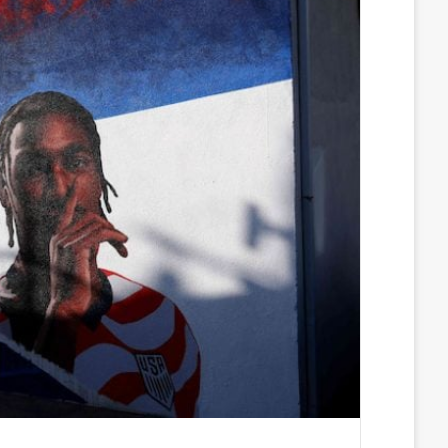
س
ن
u
ن
e
ب
ك
m
ت
d
و
د
b
ي
d
ك
إ
l
ر
i
ن
r
ي
t
س
ت