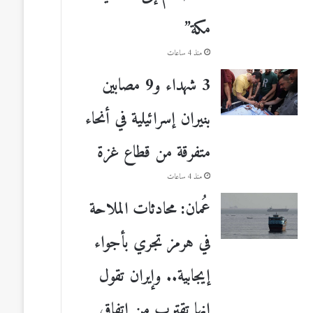
مكة”
منذ 4 ساعات
3 شهداء و9 مصابين
بنيران إسرائيلية في أنحاء
متفرقة من قطاع غزة
منذ 4 ساعات
عُمان: محادثات الملاحة
في هرمز تجري بأجواء
إيجابية.. وإيران تقول
إنها تقترب من اتفاق