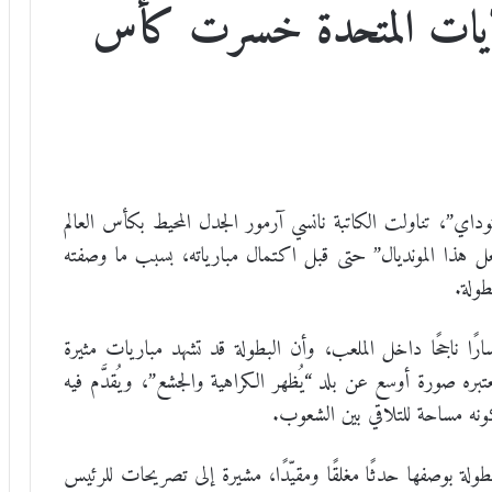
ولايات المتحدة خسرت كأس
اي”، تناولت الكاتبة نانسي آرمور الجدل المحيط بكأس العالم
عل هذا المونديال” حتى قبل اكتمال مبارياته، بسبب ما وصفته
طولة.
رًا ناجحًا داخل الملعب، وأن البطولة قد تشهد مباريات مثيرة
بره صورة أوسع عن بلد “يُظهر الكراهية والجشع”، ويُقدَّم فيه
ونه مساحة للتلاقي بين الشعوب.
طولة بوصفها حدثًا مغلقًا ومقيّدًا، مشيرة إلى تصريحات للرئيس