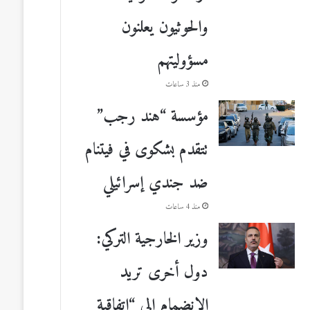
والحوثيون يعلنون
مسؤوليتهم
منذ 3 ساعات
مؤسسة “هند رجب”
تتقدم بشكوى في فيتنام
ضد جندي إسرائيلي
منذ 4 ساعات
وزير الخارجية التركي:
دول أخرى تريد
الانضمام إلى “اتفاقية