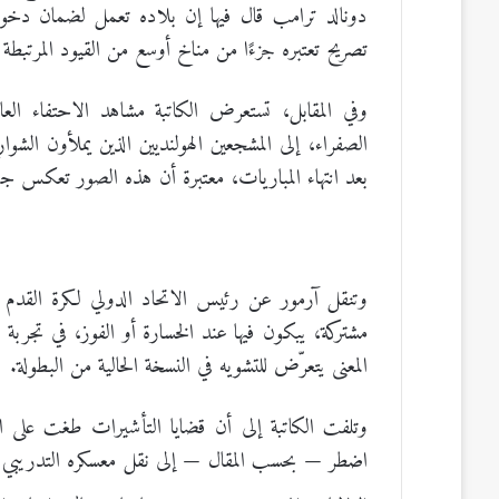
دونالد ترامب قال فيها إن بلاده تعمل لضمان دخول
تصريح تعتبره جزءًا من مناخ أوسع من القيود المرتبطة 
وفي المقابل، تستعرض الكاتبة مشاهد الاحتفاء العالم
الصفراء، إلى المشجعين الهولنديين الذين يملأون الشوارع
بعد انتهاء المباريات، معتبرة أن هذه الصور تعكس ج
وتنقل آرمور عن رئيس الاتحاد الدولي لكرة القدم ج
مشتركة، يبكون فيها عند الخسارة أو الفوز، في تجربة
المعنى يتعرّض للتشويه في النسخة الحالية من البطولة.
وتلفت الكاتبة إلى أن قضايا التأشيرات طغت على الم
اضطر — بحسب المقال — إلى نقل معسكره التدريبي إل