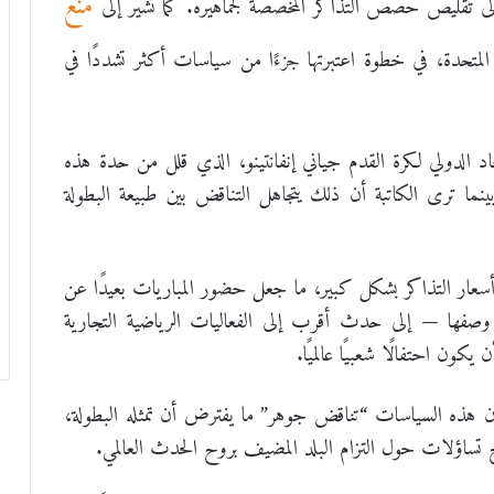
منع
لى تقليص حصص التذاكر المخصصة لجماهيره. كما تشير إلى
متحدة، في خطوة اعتبرتها جزءًا من سياسات أكثر تشددًا في
د الدولي لكرة القدم جياني إنفانتينو، الذي قلل من حدة هذه
ينما ترى الكاتبة أن ذلك يتجاهل التناقض بين طبيعة البطولة
أسعار التذاكر بشكل كبير، ما جعل حضور المباريات بعيدًا عن
 وصفها — إلى حدث أقرب إلى الفعاليات الرياضية التجارية
كون احتفالًا شعبيًا عالميًا.
إن هذه السياسات “تناقض جوهر” ما يفترض أن تمثله البطولة،
 تساؤلات حول التزام البلد المضيف بروح الحدث العالمي.