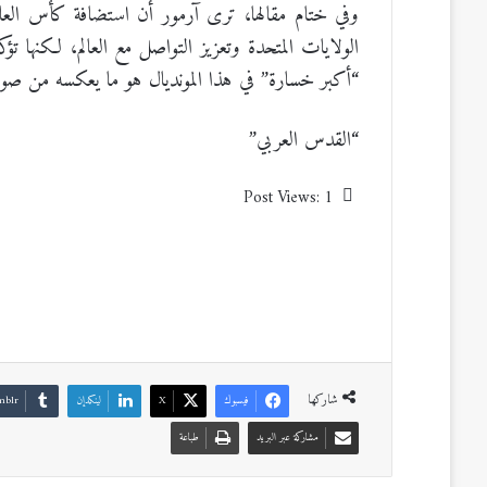
وفي ختام مقالها، ترى آرمور أن استضافة كأس العا
الولايات المتحدة وتعزيز التواصل مع العالم، لكنها
“أكبر خسارة” في هذا المونديال هو ما يعكسه من صورة
“القدس العربي”
Post Views:
1
شاركها
فيسبوك
‫X
لينكدإن
مشاركة عبر البريد
طباعة