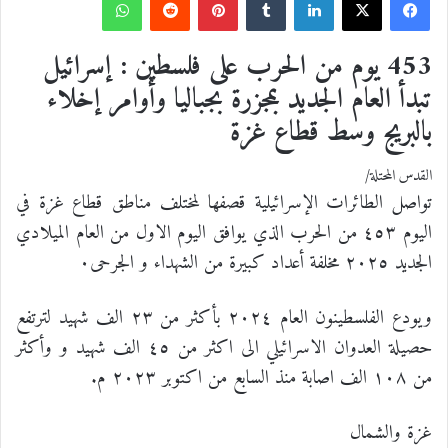
ف
ل
ب
و
ي
X
ي
T
ي
R
ا
453 يوم من الحرب على فلسطين : إسرائيل
تبدأ العام الجديد بمجزرة بجباليا وأوامر إخلاء
س
ن
u
ن
e
ت
بالبريج وسط قطاع غزة
ب
ك
m
ت
d
س
القدس المحتلة/
و
د
b
ي
d
ا
تواصل الطائرات الإسرائيلية قصفها لمختلف مناطق قطاع غزة في
اليوم ٤٥٣ من الحرب الذي يوافق اليوم الاول من العام الميلادي
ك
إ
l
ر
i
ب
الجديد ٢٠٢٥ مخلفة أعداد كبيرة من الشهداء و الجرحى٠
ن
r
ي
t
ويودع الفلسطينون العام ٢٠٢٤ بأكثر من ٢٣ الف شهيد لترتفع
س
حصيلة العدوان الاسرائيلي الى اكثر من ٤٥ الف شهيد و وأكثر
من ١٠٨ الف اصابة منذ السابع من اكتوبر ٢٠٢٣ م.
ت
غزة والشمال