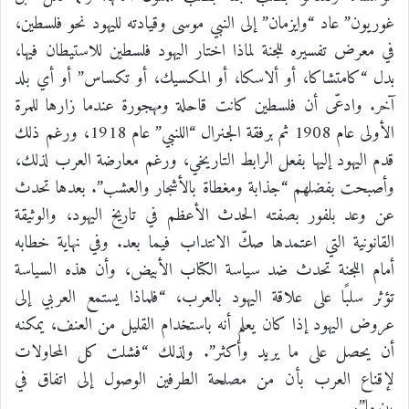
غوريون” عاد “وايزمان” إلى النبي موسى وقيادته لليهود نحو فلسطين،
في معرض تفسيره للجنة لماذا اختار اليهود فلسطين للاستيطان فيها،
بدل “كامتشاكا، أو ألاسكا، أو المكسيك، أو تكساس” أو أي بلد
آخر. وادعّى أن فلسطين كانت قاحلة ومهجورة عندما زارها للمرة
الأولى عام 1908 ثم برفقة الجنرال “اللنبي” عام 1918، ورغم ذلك
قدم اليهود إليها بفعل الرابط التاريخي، ورغم معارضة العرب لذلك،
وأصبحت بفضلهم “جذابة ومغطاة بالأشجار والعشب”. بعدها تحدث
عن وعد بلفور بصفته الحدث الأعظم في تاريخ اليهود، والوثيقة
القانونية التي اعتمدها صكّ الانتداب فيما بعد. وفي نهاية خطابه
أمام اللجنة تحدث ضد سياسة الكتاب الأبيض، وأن هذه السياسة
تؤثر سلبًا على علاقة اليهود بالعرب، “فلماذا يستمع العربي إلى
عروض اليهود إذا كان يعلم أنه باستخدام القليل من العنف، يمكنه
أن يحصل على ما يريد وأكثر”. ولذلك “فشلت كل المحاولات
لإقناع العرب بأن من مصلحة الطرفين الوصول إلى اتفاق في
بينهما”.