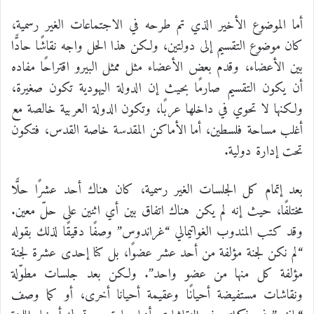
أما الموضوع الأخير الذي تم طرحه في الاجتماعات الغير رسمية،
كان موضوع التقسيم إلى دولتين، ولكن هذا الحل واجه نقاشًا حادًّا
بين الأعضاء، وقدم بعض الأعضاء مثل ممثل البيرو اقتراحًا مفاده
أن يكون التقسيم صارمًا بحيث إن الدولة اليهودية تكون صغيرة،
ولكنها لا تحوي في داخلها عربًا، وتكون الدولة العربية خالصة مع
أغلب مساحة فلسطين، أما الأماكن المقدسة خاصة القدس، فتكون
تحت إدارة دولية.
بعد إتمام كل الجلسات الغير رسمية، كان هناك أحد عشرًا حلًّا
مختلفًا، حيث إنه لم يكن هناك اتفاق بين أي اثنين على حلّ معين.
وقد كتب المندوب الغواتيمالي “غراندوس” وصفًا دقيقًا لذلك بقوله
“لم نكن لجنة مؤلفة من أحد عشر عضوًا، بل كنا إحدى عشرة لجنة
مؤلفة كل منها من عضو واحد”. ولكن بعد جلسات مطوّلة
ونقاشات مستفيضة أحيانًا وعقيمة أحيانا أخرى، أو كما وصف