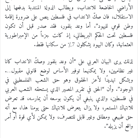
الأراضي الخاضعة للانتداب، ويطالب الدولة المنتدبة بدفعها إلى
الاستقلال، فان صكّ الانتداب في فلسطين ينص على ضرورة إقامة
وطن قومي لليهود”. أما وعد بلفور، فقد صدر قبل أن تكون
فلسطين تحت الحكم البريطاني، إذ كانت جزءاً من الإمبراطورية
العثمانية، وكان اليهود يشكلون 7٪؜ من سكانها فقط.
لذلك يرى البيان العربي على “أن وعد بلفور وصكّ الانتداب كانا
غير نظاميين، ولا يمكنهما توفير الأساس لوضع قانوني مقبول….
ويشكل تهديدًا لأعز الحقوق وهو حق الشعب الفلسطيني في
الوجود”. وأن “الحق في تقرير المصير الذي يستحقه الشعب العربي
في فلسطين، والذي ينبغي أن يكون بوسعه أن يمارسه، قد تعرض
للانتهاك المستمر، ولا يزال يتعرض للانتهاك حتى يومنا هذا، مع أنه
حق طبيعي ومطلق وغير قابل للتصرف، ولا يمكن لأي قوة أو أمر
واقع أن يزيله”.