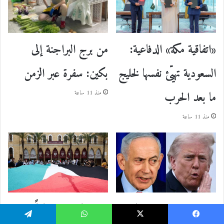
من برج البراجنة إلى
«اتفاقية مكة» الدفاعية:
بكين: سفرة عبر الزمن
السعودية تهيّئ نفسها لخليج
ما بعد الحرب
منذ 11 ساعة
منذ 11 ساعة
ترامب يستضيف نتنياهو
بعد غياب 36 عاماً…