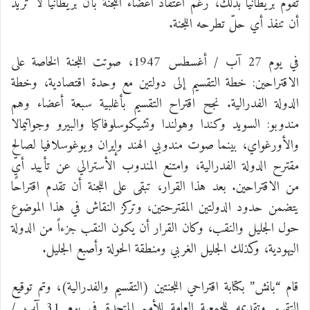
تقوم بريطانيا بذلك، رغم اعتقاد أعضاء اللجنة بأن بريطانيا لا تريد
أن تنفذ أي حلّ تطرحه اللجنة.
في يوم 27 آب / أغسطس 1947، صوتت اللجنة الخاصة على
الاقتراحين: خطة التقسيم إلى دولتين مع وحدة اقتصادية، وخطة
الدولة الفدرالية. نجح اقتراح التقسيم بأغلبية سبعة أعضاء وهم
مندوبو: السويد وكندا وهولندا وتشيكوسلوفاكيا والبيرو وجواتيمالا
والأورغواي، بينما صوت مندوبي الهند وإيران ويوغوسلافيا لصالح
مقترح الدولة الفدرالية، وامتنع المندوب الأسترالي عن تأييد أيّ
من الاقتراحين. بعد هذا القرار، تبقى على اللجنة أن تقدم اقتراحًا
يتضمن حدود الدولتين المقترحتين، وتركز النقاش في هذا الموضوع
حول الجليل والنقب، وكان القرار أن يكون النقب جزءاً من الدولة
اليهودية، وكذلك الجليل الغربي ومنطقة الحولة وأصبع الجليل.
قام “بانش” بكتابة اقتراحي اللجنتين (التقسيم والفدرالية)، وتم توقيع
التقرير وتقديمه للجمعية العامة للأمم المتحدة في يوم 31 آب /