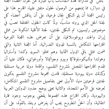
“بانش” في مذكراته هذه النقاشات بأنها عبارة عن تحرك أعضاء اللجنة
في دوائر؛ مما يمنعهم من الوصول لحلول متفق عليها، اقترح هذا على
رئيس اللجنة أن يتم تشكيل لجان فرعية، على أن يناقش أعضاء كل
لجنة الحل الذي يرونه مناسبًا، ولمّا كانت الحلول المختلفة تصبّ في
موضوعين رئيسيين، تم تشكيل لجنتين، لجنة الأقلية المكونة من ممثلي
إيران والهند ويوغوسلافيا، على أن تعرض هذه اللجنة الفرعية
اقتراحها المتكامل بالنسبة للدولة الفدرالية. أما اللجنة الثانية والتي
ضمت ممثلي باقي الدول الثمانية وهم ممثلو: السويد وكندا وأستراليا
وهولندا وتشيكوسلوفاكيا وبيرو وجواتيمالا وأورغواي، فكان عليها أن
تقدم اقتراحها المفصل لمشروع التقسيم، وإقامة دولة عربية مستقلة
وكذلك دولة يهودية مستقلة. قامت مجموعة مشروع التقسيم بتكوين
لجنتين فرعيتين منها، الأولى تعنى بتفاصيل مشروع التقسيم المتكامل،
لعرضه على الأمم المتحدة، والثانية تعنى بوضع حدود الدولتين العربية
واليهودية. وكان اقتراح هذه المجموعة يقضي بوجوب وجود فترة
انتقالية، وأن الحلّ المطروح يجب أن يفرض وينفذ بالقوّة، على أن