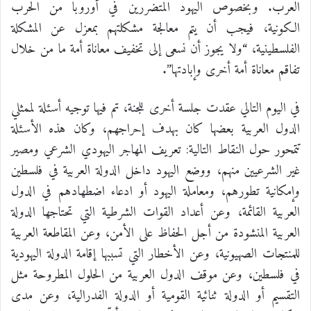
العرب. وبخصوص اليهود المتضررين في أوروبا من الحرب
الكونية، فيجب أن يتم معالجة مشكلتهم بمعزل عن المشكلة
الفلسطينية، “ولا يجوز أن نسعى إلى تخفيف معاناة أمة ما من خلال
تفاقم معاناة أمة أخرى وإبادتها”.
في اليوم التالي عقدت جلسة أخرى للجنة، تم فيها توجيه أسئلة لممثلي
الدول العربية بعضها كان بهدف إحراجهم، وكان هذه الأسئلة
تتمحور حول النقاط التالية: تعريف المهاجر اليهودي الشرعي ومصير
غير الشرعيين منهم، ووضع اليهود داخل الدولة العربية في فلسطين
وإمكانية تطورهم، ومعاملة اليهود أو ادعاء اضطهادهم في الدول
العربية القائمة، وعن أعداد القوات الشرطية التي تحتاجها الدولة
العربية المنشودة من أجل الحفاظ على الأمن، وعن المقاطعة العربية
للمنتجات الصهيونية، وعن الأخطار التي تسببها إقامة الدولة اليهودية
في فلسطين، وعن موقف الدول العربية من الحلول المطروحة مثل
التقسيم أو الدولة ثنائية القومية أو الدولة الفدرالية، وعن مدى