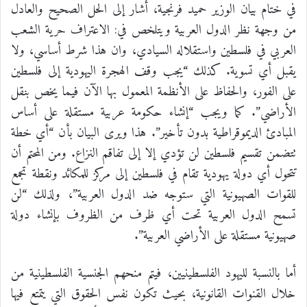
في ختام بيان الوزير حميد فرنجية، أشار إلى الحل الصحيح والعادل
من وجهة نظر الدول العربية ويتلخص في: الاعتراف حرية الشعب
العربي في فلسطين واستقلاله السيادي، وان هذا شرط أساسي، ولا
يقبل أي تسوية. كذلك “يجب وقف الهجرة اليهودية إلى فلسطين
على الفور، والحفاظ على الأنظمة المعمول بها الآن فيما يخص بنقل
الأراضي”. كما ويجب “إنشاء حكومة عربية مستقلة على أساس
المبادئ الديموقراطية بدون تأخير”. هذا ويرى البيان بأن “أي خطة
تتضمن تقسيم فلسطين لن تؤدي إلا إلى تفاقم النزاع. ومن المحتم أن
تتحول أي دولة يهودية تقام في فلسطين إلى مركز للمكائد ونقطة تجمع
للقوات الصهيونية التي ستوجه ضد الدول العربية”، ولذلك “لن
تسمح الدول العربية تحت أي ظرف من الظروف بإنشاء دولة
صهيونية مستقلة على الأراضي العربية”.
أما بالنسبة لليهود الفلسطينيين، فيتم منحهم الجنسية الفلسطينية من
خلال القنوات القانونية، بحيث تكون نفس الحقوق التي يتمتع فيها