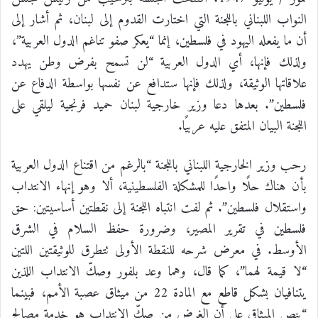
النواب اللبناني باللجنة التي اختارت القدوم إلى لبنان، ثم أشار إلى
أن ما يفعله اليهود في فلسطين، إنما “يعكر صفو تناغم الدول العربية”،
ولذلك فإنها، أي الدول العربية “لن تسمح بفرض وطن يهدد
علاقاتها الوثيقة، ولذلك فإنها ستدافع عن نفسها بواسطة الدفاع عن
فلسطين”. بعدها دعا وزير خارجية لبنان حميد فرنجية ليلقي على
اللجنة البيان المتفق عليه عربيًا.
رحب وزير الخارجية اللبناني باللجنة “بالرغم من اقتناع الدول العربية
بأن هناك حلًا واحدًا للمشكلة الفلسطينية، ألا وهو إنهاء الانتداب
واستقلال فلسطين”. ثم لفت انتباه اللجنة إلى نقطتين أساسيتين: حق
فلسطين في تقرير المصير، وضرورة حفظ السلام في الشرق
الأوسط. في معرض شرحه للنقطة الأولى تتطرق للوثيقتين اللتين
“لا قيمة لهما”، كما قال، وهما وعد بلفور وصكّ الانتداب اللذين
يتنافيان بشكل قاطع مع المادة 22 من ميثاق عصبة الأمم، فبينما
“ينص الميثاق على أن الغرض من صكّ الانتداب هو خدمة مصالح