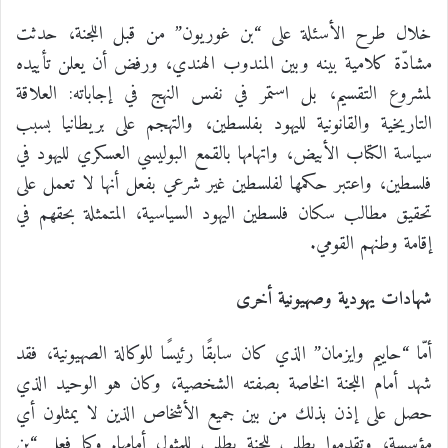
خلال طرح الأسئلة على “بن غوريون” من قبل اللجنة، حدثت
مشادّة كلامية بينه وبين المندوب الهندي، ورفض أن يعلن تأييده
لمشروع التقسيم، بل استمر في نفس النهج في إجاباته: العلاقة
التاريخية والقانونية لليهود بفلسطين، والتهجم على بريطانيا بسبب
سياسة الكتاب الأبيض، واتهامها بالقمع البوليسي العسكري لليهود في
فلسطين، واعتبر حكمها لفلسطين غير شرعي بفعل أنها لا تعمل على
تحقيق مطالب سكان فلسطين اليهود السياسية، المتمثلة بحقهم في
إقامة وطنهم القومي.
شهادات يهودية وصهيونية أخرى
أمّا “حاييم وايزمان” الذي كان سابقًا رئيسًا للوكالة الصهيونية، فقد
شهد أمام اللجنة الخاصة بصفته الشخصية، وكان هو الوحيد الذي
حصل على إذن بذلك من بين جميع الأشخاص الذين لا يمثلون أي
مؤسسة، وتقدموا بطلب للجنة بطلب للمثول أمامها. وكما فعل “بن