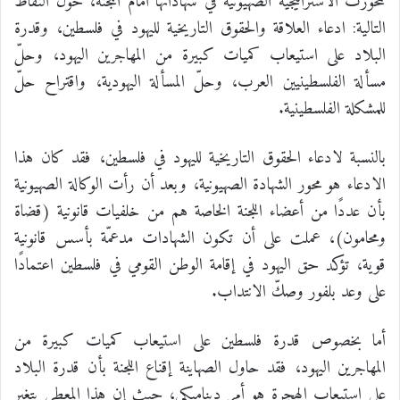
تمحورت الاستراتيجية الصهيونية في شهاداتها أمام اللجنة، حول النقاط
التالية: ادعاء العلاقة والحقوق التاريخية لليهود في فلسطين، وقدرة
البلاد على استيعاب كميات كبيرة من المهاجرين اليهود، وحلّ
مسألة الفلسطينيين العرب، وحلّ المسألة اليهودية، واقتراح حلّ
للمشكلة الفلسطينية.
بالنسبة لادعاء الحقوق التاريخية لليهود في فلسطين، فقد كان هذا
الادعاء هو محور الشهادة الصهيونية، وبعد أن رأت الوكالة الصهيونية
بأن عددًا من أعضاء اللجنة الخاصة هم من خلفيات قانونية (قضاة
ومحامون)، عملت على أن تكون الشهادات مدعمّة بأسس قانونية
قوية، تؤكد حق اليهود في إقامة الوطن القومي في فلسطين اعتمادًا
على وعد بلفور وصكّ الانتداب.
أما بخصوص قدرة فلسطين على استيعاب كميات كبيرة من
المهاجرين اليهود، فقد حاول الصهاينة إقناع اللجنة بأن قدرة البلاد
على استيعاب الهجرة هو أمر ديناميكي، حيث إن هذا المعطى يتغير