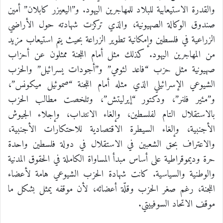
والقدرة الاستيعابية للبلاد للمهاجرين اليهود. و”اليعيزر كابلان” أمين
صندوق الوكالة الصهيونية، والذي تركزت شهادته حول الأراضي
الزراعية في فلسطين وإمكانية تطوير الزراعة بحيث يتم استيعاب مزيد
من المهاجرين اليهود. كذلك مثل أمام اللجنة ممثلون عن أحزاب
صهيونية مثل حزب “فاعد لئومي” و”أجودات يسرائيل” والحزب
الشيوعي الإسرائيلي الذي مثله أمام اللجنة “صموئيل ميكونس”،
و”مئير فلنر”، ودكتور “إيرليتش”، وتلخصت مطالب الحزب
بالاستقلال التام لفلسطين، وإلغاء الانتداب، وإجلاء الجيوش
الأجنبية، وإلغاء السيطرة الاقتصادية للاحتكارات الأجنبية،
والاعتراف بحق الشعبين في الاستقلال في دولة فلسطين واحدة
حرة وديموقراطية على أساس مبدأ المساواة الكاملة في الحقوق المدنية
والوطنية والسياسية. كانت شهادة الحزب الشيوعي هامة لأعضاء
اللجنة، رغم صغر الحزب وقلّة أعضائه، لأن موقفه يمثل بشكل ما
موقف الاتحاد السوفييتي.