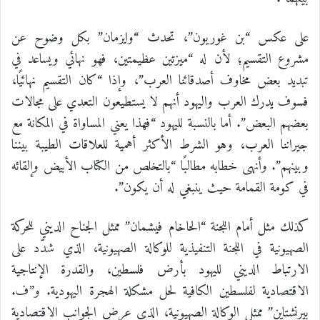
على عكس “بن غوريون”، تحدث “وايزمان” بكل وضوح عن
مشروع التقسيم؛ لأن له “ميزتين عظيمتين، فهو نهائي ويساعد في
تبديد بعض مخاوف أصدقائنا العرب”، وإذا “كان التقسيم نهائيًا،
فسوف يدرك العرب واليهود أنهم لا يستطيعون التعدي على مجالات
بعضهم البعض”. أما بالنسبة لليهود “فهذا يعني المساواة في المكانة مع
جيراننا العرب، وهو الشرط الأكثر أهمية للعلاقات الطيبة بيننا
وبينهم”. وأنهى خطابه مطالبًا “بالتخلص من الكتاب الأبيض وإلقائه
في كومة القمامة حيث ينبغي له أن يكون”.
كذلك مثل أمام اللجنة “الحاخام فيشمان” ممثل الجناح الديني للحركة
الصهيونية في اللجنة التنفيذية للوكالة الصهيونية، الذي شدّد على
الارتباط الديني لليهود بأرض فلسطين، والقدرة الإنتاجية
الاقتصادية لفلسطين الكافية لحل مشكلة الهجرة اليهودية. و”ف.
بيرنشتاين” ممثل الوكالة الصهيونية، الذي عرض الجوانب الاقتصادية