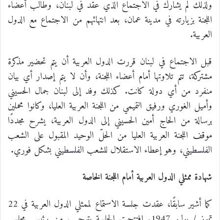
ولذلك لم يشارك في الاجتماع الذي عقد في لبنان، وطالب أعضاء
اللجنة بزيارته في مدينة عمان، بعد انتهائهم من الاجتماع مع الدول
العربية.
قبل الاجتماع في لبنان قررت الدول العربية أن يتم تحضير مذكرة
مشتركة، تتم تلاوتها أمام أعضاء اللجنة، وأن لا يتم إصدار أي بيان
منفرد من أي دولة كانت. كذلك وفد إلى لبنان جمال الحسيني
وأميل الغوري ورفيق التميمي من اللجنة العربية العليا، وكانوا محملين
برسالة من الحاج أمين الحسيني إلى الدول العربية، يشرح مجددًا
موقف اللجنة العربية العليا من الحلّ الوحيد المقبول على الشعب
الفلسطيني، وهو إعطاء الاستقلال للشعب الفلسطيني بشكل فوري.
شهادة ممثلي الدول العربية أمام اللجنة الخاصة
كما أشير سابقًا، عقدت جلسة الاستماع لممثلي الدول العربية في 22
تموز / يوليو 1947. افتتحت الجلسة بترحيب من رئيس مجلس