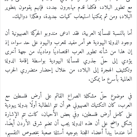
مع تطوير البلاد، فكلما قدم مهاجرون جدد، فإنهم يقومون بتطوير
البلاد؛ ومن ثم يمكنها استيعاب كميات جديدة، وهكذا دواليك.
أما بالنسبة للمسألة العربية، فقد ادعى مندوبو الحركة الصهيونية أن
وجود الدولة اليهودية هو أمر مفيد للعرب واليهود على حد سواء، إذ
إن هذا من شأنه تطوير العرب اقتصاديًا وماديًا، من جهة أخرى
يؤدي إلى حلّ جذري للمسألة اليهودية بواسطة إقامة الدولة
وتكثيف الهجرة إلى البلاد، من خلال إحضار متضرري الحرب
العالمية بأسرع ما يمكن.
في موضوع حلّ مشكلة الصراع القائم على أرض فلسطين مع
العرب، كان التكتيك الصهيوني هو أن تتم المطالبة أولًا بدولة يهودية
على كامل أرض فلسطين، وفي بعض الأحيان، كانت تتم الإشارة
بشكل واضح على أن هذه الدولة يجب أن تضم شرق الأردن أيضًا.
أما عندما يبدأ أعضاء اللجنة بتوجيه أسئلة صعبة بخصوص التقسيم،