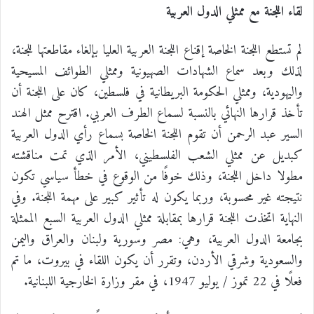
لقاء اللجنة مع ممثلي الدول العربية
لم تستطع اللجنة الخاصة إقناع اللجنة العربية العليا بإلغاء مقاطعتها للجنة،
لذلك وبعد سماع الشهادات الصهيونية وممثلي الطوائف المسيحية
واليهودية، وممثلي الحكومة البريطانية في فلسطين، كان على اللجنة أن
تأخذ قرارها النهائي بالنسبة لسماع الطرف العربي. اقترح ممثل الهند
السير عبد الرحمن أن تقوم اللجنة الخاصة بسماع رأي الدول العربية
كبديل عن ممثلي الشعب الفلسطيني، الأمر الذي تمت مناقشته
مطولا داخل اللجنة، وذلك خوفًا من الوقوع في خطأ سياسي تكون
نتيجته غير محسوبة، وربما يكون له تأثير كبير على مهمة اللجنة. وفي
النهاية اتخذت اللجنة قرارها بمقابلة ممثلي الدول العربية السبع الممثلة
بجامعة الدول العربية، وهي: مصر وسورية ولبنان والعراق واليمن
والسعودية وشرقي الأردن، وتقرر أن يكون اللقاء في بيروت، ما تم
فعلًا في 22 تموز / يوليو 1947، في مقر وزارة الخارجية اللبنانية.