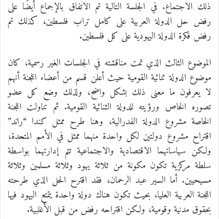
ذلك الاجتماع. في الجلسة التالية تم الاتفاق بالإجماع أيضًا على
رفض حل الدولة العربية على كامل تراب فلسطين، كذلك تم
رفض فكرة الدولة اليهودية على كل فلسطين.
الموضوع الثالث الذي تمت مناقشته في الجلسات الغير رسمية، كان
موضوع الدولة ثنائية القومية حيث أعلن قسم من أعضاء اللجنة أنهم
لا يعرفون ما معنى ذلك بشكل واضح، ولذلك وضع كل عضو
تصوره الخاص ورؤيته للدولة الثنائية القومية. ثم تناولت اللجنة
الخاصة مشروع الدولة الفدرالية، وهنا طرح ممثل كندا “راند”
اقتراح مشروع دولتين لكل واحدة منهما ممثل في الأمم المتحدة،
ولكن سياساتهما الاقتصادية والاجتماعية تتم إدارتهما بواسطة
سلطة مركزية تكون مكونة من ثلاثة يهود وثلاثة مسلمين وثلاثة
مسيحيين. أما السير عبد الرحمان، فقد اقترح الحل الذي طرحته
اللجنة العربية العليا، بحيث تكون هناك دولة واحدة يتمتع اليهود فيها
بحقوق مدنية وقومية، ولكن اقتراحه رفض من قبل الأغلبية.