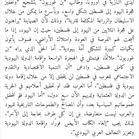
أيدي النازية في أوروبا. وطالب “بن غوريون” بتشجيع “وتحفيز
هجرة اليهود إلى فلسطين بشكل واسع، وبأسرع ما يمكن من خلال
الاستيطان والزراعة المكثفة للتربة”، وذلك لأن الصهاينة “يراهنون
على هجرة الملايين من اليهود إلى فلسطين، حيث إن اليهود، إذا ما
أتيحت لهم الفرصة في العودة وامتلاك الأراضي، فسوف يأتون
بكميات كبيرة لتشكيل أمّة يهودية”. أما الحلّ الذي يراه “بن
غوريون” ملائمًا، فيتمثل في الهجرة الواسعة وإقامة الدولة اليهودية
في كامل فلسطين. وادعى “أن التنمية الاقتصادية والتقدم
الاجتماعي للعرب في فلسطين لن يتحقق إلا من خلال إقامة دولة
يهودية في فلسطين”. أما العرب فقد تم تحقيق أحلامهم في الحرية
من الدولة العثمانية ولديهم الآن سبع دول، “أما اليهود فلم تتحقق
طموحاتهم السياسية بعد، وأن المصالح والطموحات التاريخية لليهود
والعرب ليست متعارضة، بل إن كل طرف بحاجة إلى الآخر”.
لذلك يجب “إلغاء الكتاب الأبيض فورًا، وإقامة الدولة اليهودية
وتعزيز التحالف العربي اليهودي”.