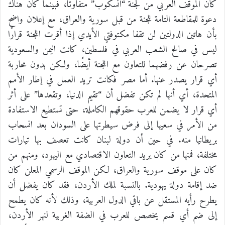
كان الموقف العربي من لجنة “أنسكوب” متفاوتًا، فبينما كان هناك
دعوة للمقاطعة التامة للجنة من قبل سورية والعراق، مع إعلان واضح
بأن هاتين الدولتين لن تقفا مكتوفتي الأيدي إذا أقرت اللجنة قرارًا
ليس في صالح الشعب العربي في فلسطين، كانت اليمن والسعودية
تصرحان عن رفضهما للتعاون مع اللجنة أيضًا، ولكن بدون محاربة
أي قرار يصدر عنها. أما مصر فكانت تريد العمل في إطار الأمم
المتحدة، أي أنها لم تكن تفضل أن “تقيم الدنيا، وتقعدها” على أثر
أي قرار لا يضمن للعرب حقوقهم الكاملة، حتى تستطيع الاستفادة
من الأمر في سعيها إلى فرض سيطرتها على السودان بعد انسحاب
بريطانيا منه. في حين أن دولة لبنان كانت تعصف بها تيارات
مختلفة، فمنها من كان يريد التعاون الاقتصادي مع اليهود، ومنهم من
كان على موقف سورية والعراق، لكن الموقف الرسمي المعلن كان
ضد إقامة دولة يهودية. بالنسبة لملك الأردن، فقد كان يفضل أن
يطرح رأيه المستقل عن باقي الدول العربية، وذلك لأنه كان يطمح
إلى ضم أي قسم يخصص للعرب في الضفة الغربية لنهر الأردن،