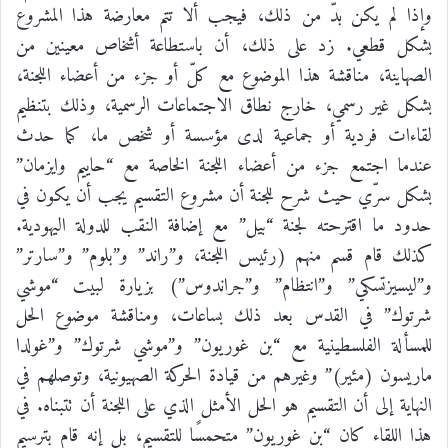
وإذا لم يكن بدّ من ذلك، فيجب ألا تتم معارضة هذا المشروع
بشكل قطعي. زد على ذلك، أن باستطاعة أشخاص معينين من
الصهاينة، مناقشة هذا الموضوع مع كلّ أو جزء من أعضاء اللجنة،
بشكل غير رسمي، خارج نطاق الاجتماعات الرسمية، وذلك بتنظيم
لقاءات فردية أو جماعية لدى مؤسسة أو شخص ما، كما حدث
عندما اجتمع جزء من أعضاء اللجنة الخاصة مع “حاييم وايزمان”
بشكل سرّي حيث شرح للجنة أن مشروع التقسيم يجب أن يكون في
حدود ما اقترحته لجنة “بيل” مع إضافة النقب للدولة اليهودية.
كذلك قام قسم منهم (رئيس اللجنة، و”راند” و”بلوم” و”سارتر”
و”ليسيزتسكي” و”انتظام” و”جراندوس”) بزيارة لبيت “موشي
شرتوك” في القدس بعد ذلك بساعات، ومناقشة موضوع الحل
للمسألة الفلسطينية مع “بن غوريون” و”موشي شرتوك” و”غولدا
ماريسون (مئير)” وغيرهم من قيادة الحركة الصهيونية، وتوصلهم في
النهاية إلى أن التقسيم هو الحل الأمثل الذي على اللجنة أن تتبناه. في
هذا اللقاء كان “بن غوريون” متحمسًا للتقسيم، بل إنه قام بترسيم