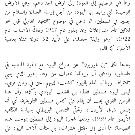
وها هي فرصتهم إلى العودة إلى أرض أجدادهم، وهي الأرض
الوحيدة التي يرتبط بها اليهود، من أجل إرساء العدالة والسلام من
جديد في فلسطين. ثم دخل في موضوع “التعهد الدولي قبل نحو
ثلاثين عامًا منذ إعلان وعد بلفور عام 1917 وصكّ الانتداب عام
1922، “وهو وثيقة حصلت على تأييد 52 دولة ممثلة بعصبة
الأمم”، كما قال.
بعدها تكلم “بن غوريون” عن صراع اليهود مع القوة المنتدبة في
فلسطين، وادعى أن بريطانيا تنصلت من وعد بلفور الذي يعني
“اعتراف بريطانيا العام باليهود كشعب، لديهم الحق في وطن قومي،
ليس ليهود فلسطين فقط، بل للشعب اليهودي بأكمله، وأن هذا
الوطن القومي يجب أن يقام على كامل فلسطين التاريخية، أي أنه
يشمل شرق الأردن”، وتجلّى التنصل البريطاني بسياسة الكتاب
الأبيض عام 1939، ومنعها لهجرة اليهود إلى فلسطين بموجب هذه
السياسة، مما أدى إلى مقتل عشرات، بل مئات آلاف اليهود على