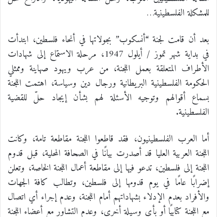
للمشكلة الفلسطينية…
بعد أن قامت لجنة “أنسكوب” بجولاتها في أنحاء فلسطين، ابتدأت
في بداية شهر تموز / أيلول 1947، مرحلة الاستماع إلى شهادات
الأطراف المتعلقة بعمل اللجنة، من عرب ويهود صهاينة وممثلي
الحكومة الفلسطينية البريطانية ورجال دين وسياسة، اهتمت اللجنة
بسماع أقوالهم وتوجيه الأسئلة لهم بشأن إيجاد حلّ للقضية
الفلسطينية.
أما العرب الفلسطينيون، فقد قاطعوا اللجنة مقاطعة تامة، وكانت
اللجنة العربية العليا قد أصدرت بيانًا في الصحافة المحلية، قبل قدوم
اللجنة إلى فلسطين، تدعو فيها إلى مقاطعة أعمال اللجنة الخاصة، وتعلن
إضرابًا عامًا في يوم قدومها إلى فلسطين، وتطالب كافة الجهات
والأفراد بعدم الإدلاء بشهاداتهم أمام اللجنة، وعدم إجراء أي اتصال
مع اللجنة كتابيًا أو بأي وسيلة أخرى، وعدم التشاور مع أعضاء اللجنة