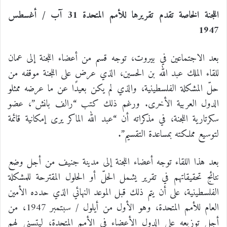
اللجنة الخاصة تقدم تقريرها للأمم المتحدة 31 آب / أغسطس
1947
بعد الاجتماعين في بيروت، توجه قسم من أعضاء اللجنة إلى عمان
للقاء الملك عبد الله بن الحسين، الذي عرض على اللجنة موقفه من
حلّ المشكلة الفلسطينية، والذي لم يكن بعيدًا عن ما عرضه ممثلو
الدول العربية الأخرى. ورغم ذلك كتب “رالف بانش”، عضو
سكرتارية اللجنة، في مذكراته أن “عبد الله الماكر يرى إمكانية قائمة
لتوسيع مملكته بمساعدة التقسيم”.
بعد هذا اللقاء توجه أعضاء اللجنة إلى مدينة جنيف من أجل وضع
نتائج تحقيقاتهم في تقرير يشمل الحلّ أو الحلول المقترحة للمشكلة
الفلسطينية، على أن يتم ذلك قبل الموعد النهائي الذي حدده الأمين
العام للأمم المتحدة، وهو الأول من أيلول / سبتمبر 1947، من
أجل توزيعه على الدول الأعضاء في الأمم المتحدة، ليتسنى لهم