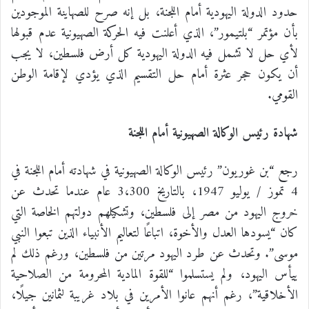
حدود الدولة اليهودية أمام اللجنة، بل إنه صرح للصهاينة الموجودين
بأن مؤتمر “بلتيمور”، الذي أعلنت فيه الحركة الصهيونية عدم قبولها
لأي حل لا تشمل فيه الدولة اليهودية كل أرض فلسطين، لا يجب
أن يكون حجر عثرة أمام حل التقسيم الذي يؤدي لإقامة الوطن
القومي.
شهادة رئيس الوكالة الصهيونية أمام اللجنة
رجع “بن غوريون” رئيس الوكالة الصهيونية في شهادته أمام اللجنة في
4 تموز / يوليو 1947، بالتاريخ 3،300 عام عندما تحدث عن
خروج اليهود من مصر إلى فلسطين، وتشكيلهم دولتهم الخاصة التي
كان “يسودها العدل والأخوة، اتباعًا لتعاليم الأنبياء الذين تبعوا النبي
موسى”. وتحدث عن طرد اليهود مرتين من فلسطين، ورغم ذلك لم
ييأس اليهود، ولم يستسلموا “للقوة المادية المحرومة من الصلاحية
الأخلاقية”، رغم أنهم عانوا الأمرين في بلاد غريبة لثمانين جيلًا،