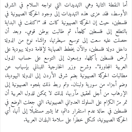
أما النقطة الثانية وهي التهديدات التي تواجه السلام في الشرق
الأوسط، فقد عزى هذه التهديدات إلى وجود الحركة الصهيونية في
فلسطين، حيث إن الحركة الصهيونية كانت قد “اكتفت في البداية
بالتطلع إلى فلسطين كملجأ، ثم طالبت بوطن قومي. وبعد أن
حصلت عليه سعت إلى توسيع سيطرتها، وإنشاء نوع من الدولة
داخل دولة فلسطين، والآن يخطط الصهاينة لإقامة دولة يهودية على
أرض فلسطين بأكملها. ويسعون إلى التوسع على حساب الدول
العربية المجاورة”. وشرح وزير الخارجية اللبناني بإسهاب عن
مطالبات الحركة الصهيونية بضم شرق الأردن إلى الدولة اليهودية،
وضم أجزاء من سورية ولبنان. وتم ربط ذلك بلجوء الصهيونية إلى
الإرهاب من أجل تحقيق مآربها، لذلك لا يمكن للدول العربية أن
تمر مرّ الكرام على السلوك العدواني الصهيونية، التي جعلت الوضع في
فلسطين في حالة عدم استقرار دائم، مما يشير مستقبلًا إلى أنها، أي
الحركة الصهيونية، تشكل خطرًا على سلامة البلدان العربية.