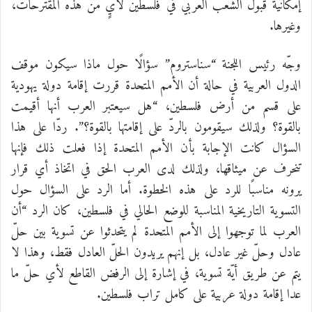
إمكانية قبول الشعب العربي في فلسطين لأيٍّ من هذه المقترحات،
وغيرها.
وجّه رئيس اللجنة “سناستروم” سؤالًا حول ماذا سيكون موقف
الدول العربية في حالة أن الأمم المتحدة قررت إقامة دولة يهودية
على قسم من أرض فلسطين، “هل سيعتبر العرب أنها أقيمت
بالقوة؟ ولذلك سيقومون بالردّ على إقامتها بالقوة؟”. ردّا على هذا
السؤال كانت الإجابة بأن الأمم المتحدة إذا فعلت ذلك فإنها
تنحرف عن ميثاقها، ولذلك لدى العرب الحق في اتخاذ أي قرار
يرونه مناسبًا للرد على هذه الخطوة. أما الرد على السؤال حول
التسوية التاريخية المناسبة للوضع الحالي في فلسطين، كان الرد “أن
العرب لما توجهوا إلى الأمم المتحدة لم يتحدثوا عن تسوية بين حلّ
عادل وحلّ غير عادل، بل إنهم يريدون الحلّ العادل فقط، وهذا لا
يتم عن طريق أيّة تسوية، في إشارة إلى الرفض القاطع لأي حلّ ما
عدا إقامة دولة عربية على كامل تراب فلسطين.