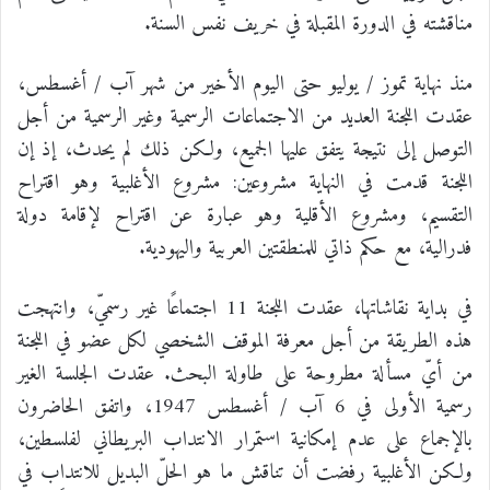
مناقشته في الدورة المقبلة في خريف نفس السنة.
منذ نهاية تموز / يوليو حتى اليوم الأخير من شهر آب / أغسطس،
عقدت اللجنة العديد من الاجتماعات الرسمية وغير الرسمية من أجل
التوصل إلى نتيجة يتفق عليها الجميع، ولكن ذلك لم يحدث، إذ إن
اللجنة قدمت في النهاية مشروعين: مشروع الأغلبية وهو اقتراح
التقسيم، ومشروع الأقلية وهو عبارة عن اقتراح لإقامة دولة
فدرالية، مع حكم ذاتي للمنطقتين العربية واليهودية.
في بداية نقاشاتها، عقدت اللجنة 11 اجتماعًا غير رسميّ، وانتهجت
هذه الطريقة من أجل معرفة الموقف الشخصي لكل عضو في اللجنة
من أيّ مسألة مطروحة على طاولة البحث. عقدت الجلسة الغير
رسمية الأولى في 6 آب / أغسطس 1947، واتفق الحاضرون
بالإجماع على عدم إمكانية استمرار الانتداب البريطاني لفلسطين،
ولكن الأغلبية رفضت أن تناقش ما هو الحلّ البديل للانتداب في