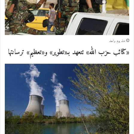
منذ يوم واحد
«كتائب حزب الله» تتعهد بـ«تطوير» و«تعظيم» ترسانتها