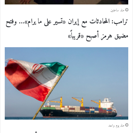
منذ ساعتين
ترامب: المحادثات مع إيران «تسير على ما يرام»… وفتح
مضيق هرمز أصبح «قريباً»
منذ يوم واحد