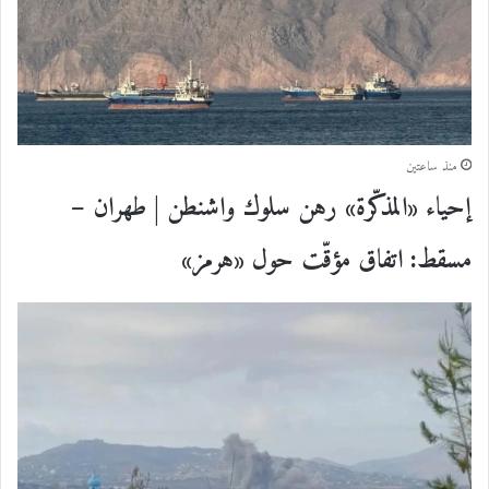
منذ ساعتين
إحياء «المذكّرة» رهن سلوك واشنطن | طهران –
مسقط: اتفاق مؤقّت حول «هرمز»