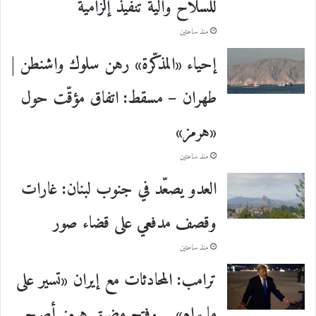
للسلاح وآلية تنفيذ إلزامية
منذ ساعتين
إحياء «المذكّرة» رهن سلوك واشنطن |
طهران – مسقط: اتفاق مؤقّت حول
«هرمز»
منذ ساعتين
العدو يصعّد في جنوب لبنان: غارات
وقصف مدفعي على قضاء صور
منذ ساعتين
ترامب: المحادثات مع إيران «تسير على
ما يرام»… وفتح مضيق هرمز أصبح