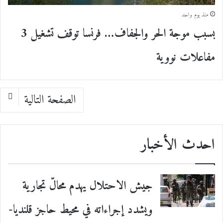
منذ يوم واحد
بسبب موجة الحر والجفاف… فرنسا توقف تشغيل 3
مفاعلات نووية
الصفحة التالية
احدث الأخبار
جيش الاحتلال يهدم محالّ تجارية
ويشدد إجراءاته في محيط حاجز قلنديا-