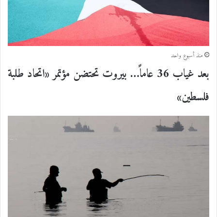
منذ أسبوع واحد
بعد غياب 36 عاماً… بيروت تحتضن مؤتمر «اتحاد طلبة
فلسطين»