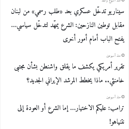
منذ أسبوع واحد
سيناريو تدخّل عسكري بعد «طلب رسمي» من لبنان
مقابل توطين النازحين: الشرع يمهّد لتدخّل سياسي…
يفتح الباب أمام أمور أخرى
منذ أسبوعين
تقرير أمريكي يكشف ما يقلق واشنطن بشأن مجتبى
خامنئي.. ماذا يخطط المرشد الإيراني الجديد؟
منذ أسبوعين
ترامب: عليكم الاختيار… إما الشرع أو العودة إلى
نتنياهو!