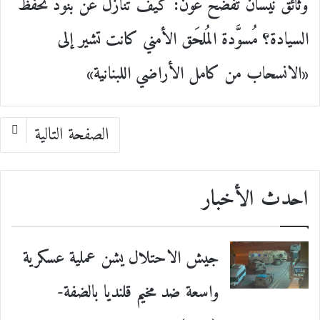
وثائق نيسان تفضح عون: كيف تنازل عن بنود تحفظ
السيادة؟ مُسوَّدة المُلحَق الأمني كانت تشير إلى
«الانسحاب من كامل الأراضي اللبنانية»
الصفحة التالية
احدث الأخبار
جيش الاحتلال يشن عملية عسكرية
واسعة ضد مخيم قلنديا بالضفة-