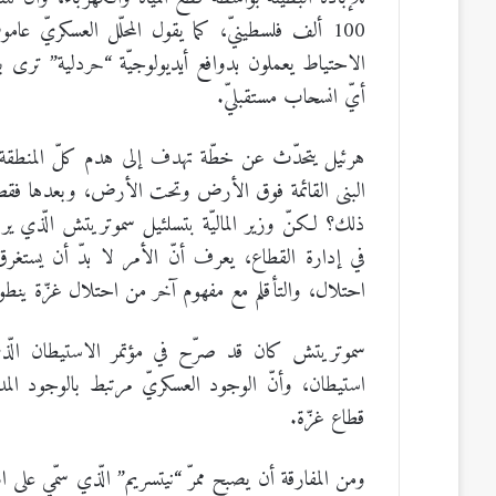
100 ألف فلسطينيّ، كما يقول المحلّل العسكريّ 
الاحتياط يعملون بدوافع أيديولوجيّة “حردلية” ترى ب
أيّ انسحاب مستقبليّ.
هرئيل يتحدّث عن خطّة تهدف إلى هدم كلّ المنطقة ال
البنى القائمة فوق الأرض وتحت الأرض، وبعدها فق
ذلك؟ لكنّ وزير الماليّة بتسلئيل سموتريتش الّذي ير
في إدارة القطاع، يعرف أنّ الأمر لا بدّ أن يستغ
احتلال، والتأقلم مع مفهوم آخر من احتلال غزّة ينطو
سموتريتش كان قد صرّح في مؤتمر الاستيطان الّذ
استيطان، وأنّ الوجود العسكريّ مرتبط بالوجود المدني
قطاع غزّة.