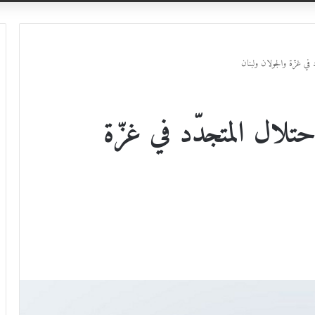
د في غزّة والجولان ولبنان
حتلال المتجدّد في غزّة