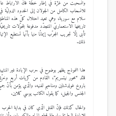
للانسحاب الكامل من الجولان إلى الحدود الدوليّة في 
سلام مع سورية، وهي تعيد احتلال كلّ هذه المناطق
تاريخها الاستعماريّ المتجدّد مدفوعة بتحوّلات تاريخيّة
تأبى إلّا تجريب المجرّب إيمانًا منها بأنّها تستطيع الإت
ذلك.
هذا النموذج يظهر بوضوح في حرب الإبادة غير المنتهية 
قائد “محور نيتسريم”، القادم من كريات أربع وخرّيج ال
باروخ غولدشتاين ومناحيم لفنيه، والّذي يؤمن بأنّ جم
الجنس والجيل، كما يقول الكاتب يوسي كلاين.
والحال كذلك فإنّ القتل الّذي كان في بداية الحرب عملي
للإبادة البطيئة بواسطة قطع المياه والكهرباء، وأن ت