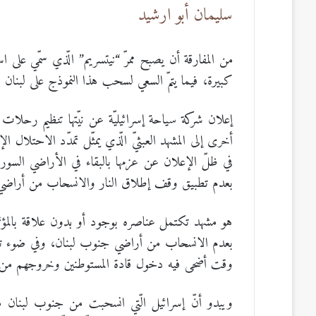
سليمان أبو ارشيد
كبيرة، فيما يتمّ السعي لسحب هذا النموذج على لبنان
إعلان شركة سياحة إسرائيليّة عن نيّتها تنظيم رحلات ترف
أخرى إلى المشهد العبثيّ الّذي يمثّل تمدّد الاحتلال الإسر
في ظلّ الإعلان عن عزمها بالبقاء في الأراضي السوريّ
بعدم تطبيق وقف إطلاق النار والانسحاب من أراضي
هو مشهد تكتمل عناصره بوجود أو بدون علاقة بالمؤتم
بعدم الانسحاب من أراضي جنوب لبنان، وفي ضوء تص
وقت أضحى فيه دخول قادة المستوطنين وخروجهم من قطاع 