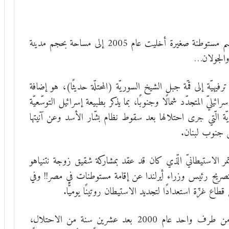
من المفارقة أن يصبح ممرّ “نيتسريم” الّذي سمّي على اسم مستوطنة صغيرة أخليت عام 2005 إلى مساحة بحجم مدينة
 والجولان…
يهيّة إلى قمّة جبل الشيخ السوريّة (المحتلّة حديثًا)، هو إضافة
ائيليّ المتجدّد شمالًا وجنوبًا، بما يذكر بطبيعة إسرائيل التوسّعيّة
ة الّتي جرى احتلالها بعد سقوط نظام بشّار الأسد وعن آنيتها
 جنوب لبنان.
ر الاستيطانيّ الّذي كان قد عقد بمشاركة شقيق زوجة نتنياهو
ريح رئيس وزراء أيرلندا عن إقامة مستوطنات في مصر!! وفي
غزّة استعدادًا لتجديد الاستيطان روتينًا يوميًّا.
ويبدو أنّ إسرائيل الّتي انسحبت من جنوب لبنان من طرف واحد عام 2000 بعد عشرين سنة من الاحتلال،