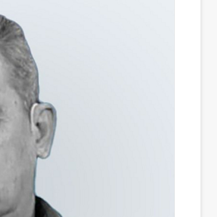
س
ن
u
ن
e
ب
ك
m
ت
d
و
د
b
ي
d
ك
إ
l
ر
i
ن
r
ي
t
س
ت