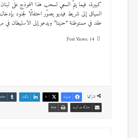
كبيرة، فيما يتمّ السعي لسحب هذا النموذج على لبنا
السياق إلى شريط فيديو يصوّر احتفالًا لجنود بإدخال 
عقد في مستوطنة “حنيتا” ويدعو إلى الاستيطان في مرج 
Post Views:
14
شاركها
فيسبوك
‫X
لينكدإن
مشاركة عبر البريد
طباعة