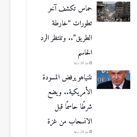
حماس تكشف آخر
تطورات “خارطة
الطريق”.. وتنتظر الرد
الحاسم
منذ 20 ساعة
نتنياهو يرفض المسودة
الأمريكية.. ويضع
شرطًا حاسمًا قبل
الانسحاب من غزة
منذ 20 ساعة