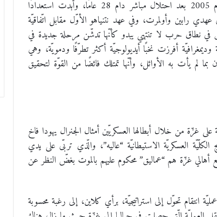
وانسحبت من غزّة في إطار خطّة فكّ الارتباط عام 2005 بعد احتلال مباشر دام 28 عامًا، وأبدت استعدادًا
عهدي رابين وأولمرت، وفي عهد نتنياهو الأوّل مقابل اتّفاقيّة
 في نطاق حرب لا تنتهي يبدو كأنّها تدشّن مرحلة جديدة في
 وديمغرافيّة أفرزت نخبًا أيديولوجيّة أكثر تطرّفًا ودمويّة، وهي
يان بما لم يأت به الأوائل، وأنّها تمتلك فائضًا من القوّة لتحقيق
على غزّة من خلال أبطالها العسكريّين أمثال الجنرال يهودا فاخ
كلّيّة العسكريّة الاستيطانيّة “عاليه”، والّذي تربّى على يدي
يع أهالي غزّة هم “عماليق” محكوم عليهم بالموت بغضّ النظر عن
ّة انتقام تحوّل إلى استراتيجيّة، برأي كلاين، إلى رغبة محسوبة
نتقل العمليّة الّتي حصلت في جباليا إلى غزّة حيث ما زال هناك