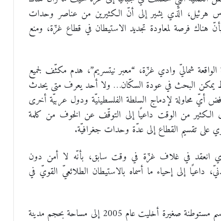
عاموس هرئيل، الّذي يشير إلى أنّ الكثيرين من عناصر وحدات
أنّ هناك فرصة لمعاودة تجديد الاستيطان في قطاع غزّة، ومنع
واقعة شماليّ وادي غزّة، “معبر نيتسريم”، هدم مكثّف لجميع
ط يمكن البحث في عودة السكّان… ولا أحد يعرف متى يحدث
فض أيّ محاولة لإدماج السلطة الفلسطينيّة ودول عربيّة أخرى
رق الكثير من الوقت داعيًا إلى التوقّف عن الخوف من كلمة
ي على تقسيم القطاع إلى عدّة وحدات جغرافيّة.
ي انعقد في غلاف غزّة في وقت سابق، بأنّه لا أمن دون
ّ، داعيًا إلى إحياء ما أسماه بالاستيطان الطلائعيّ القويّ في
ومن المفارقة أن يصبح ممرّ “نيتسريم” الّذي سمّي على اسم مستوطنة صغيرة أخليت عام 2005 إلى مساحة بحجم مدينة