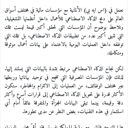
نعمل في (اس ايه بي) الألمانية مع مؤسسات مالية في مختلف أسواق
العالم على دمج الذكاء الاصطناعي للأعمال داخل أنظمتها التشغيلية،
ونلاحظ بوضوح أن المؤسسات التي تحقق أكبر قيمة ليست تلك
التي تتبنى أكبر عدد من تطبيقات الذكاء الاصطناعي، بل تلك التي
توظفه داخل العمليات اليومية بالاعتماد على بيانات أعمال موثوقة
ومتكاملة.
لكن نجاح الذكاء الاصطناعي مرتبط بشدة بالبيانات التي يستند إليها.
لذلك فإن المؤسسات المصرفية التي تنجح في توحيد بياناتها وربطها
عبر مختلف الوظائف، من العمليات إلى الالتزام والمخاطر، ستكون
الأكثر قدرة على تحويل الذكاء الاصطناعي إلى قرارات أسرع وأكثر
دقة وقيمة، بينما تبقى البيانات المجزأة والمتفرقة عائقاً أمام أي
استثمار في هذه التقنيات، بغض النظر عن مدى تطورها.
هذا التوجه يتماشى مع رؤية المملكة نفسها. فقد أقرّ مجلس الوزراء