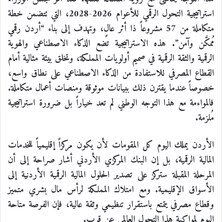
استراتيجية التحول الرقمي للأعوام 2026-2028، التي تتضمن خطة
متكاملة من 57 مشروعاً ذا أثر عالٍ، وتهدف إلى بناء “أردن رقمي
مُمكَّن وآمن”. هذه الاستراتيجية تضع الذكاء الاصطناعي والهوية
الرقمية والثقة الرقمية في صميم أولويات المملكة، وتخلق بيئة مثالية أمام
القطاع المصرفي للاستفادة من الذكاء الاصطناعي على نطاق واسع،
خصوصاً عندما يقترن ذلك ببيانات موثوقة ومنصات أعمال متكاملة.
فالمواءمة مع هذا التوجه الوطني لم تعد خياراً بل ضرورة استراتيجية
مُلزمة.
الأردن يملك اليوم كل المقومات لأن يكون مركزاً إقليمياً للخدمات
المالية الرقمية، بل إن البنك المركزي الأردني أشار صراحة إلى أن
المرحلة المقبلة ستركز على تصدير الحلول المالية الرقمية الأردنية إلى
الأسواق الإقليمية. ومع امتلاك المملكة لرأس مال بشري متميز
وقطاع مصرفي يتمتع باستقرار تنظيمي وثقة عالية، فإن الفرصة متاحة
اليوم لمواكبة هذا التحول العالمي عن قرب.