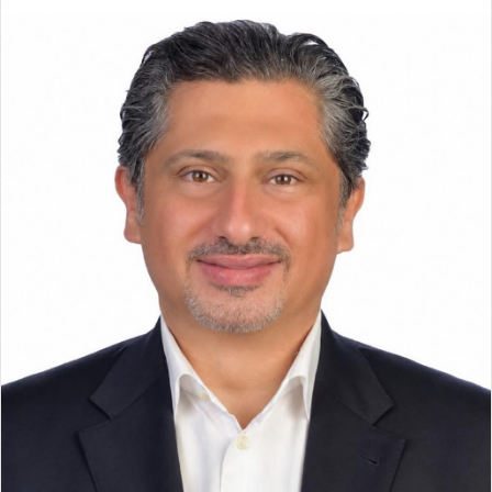
ي
X
ي
T
ي
R
ا
س
ن
u
ن
e
ت
ب
ك
m
ت
d
س
و
د
b
ي
d
ا
ك
إ
l
ر
i
ب
ن
r
ي
t
س
ت