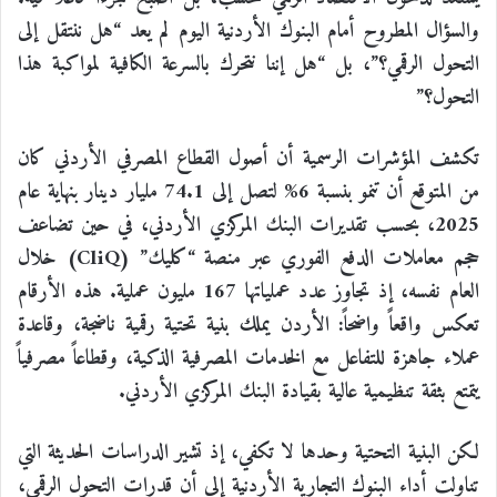
والسؤال المطروح أمام البنوك الأردنية اليوم لم يعد “هل ننتقل إلى
التحول الرقمي؟”، بل “هل إننا نتحرك بالسرعة الكافية لمواكبة هذا
التحول؟”
تكشف المؤشرات الرسمية أن أصول القطاع المصرفي الأردني كان
من المتوقع أن تنمو بنسبة 6% لتصل إلى 74.1 مليار دينار بنهاية عام
2025، بحسب تقديرات البنك المركزي الأردني، في حين تضاعف
حجم معاملات الدفع الفوري عبر منصة “كليك” (
CliQ
) خلال
العام نفسه، إذ تجاوز عدد عملياتها 167 مليون عملية. هذه الأرقام
تعكس واقعاً واضحاً: الأردن يملك بنية تحتية رقمية ناضجة، وقاعدة
عملاء جاهزة للتفاعل مع الخدمات المصرفية الذكية، وقطاعاً مصرفياً
يتمتع بثقة تنظيمية عالية بقيادة البنك المركزي الأردني.
لكن البنية التحتية وحدها لا تكفي، إذ تشير الدراسات الحديثة التي
تناولت أداء البنوك التجارية الأردنية إلى أن قدرات التحول الرقمي،