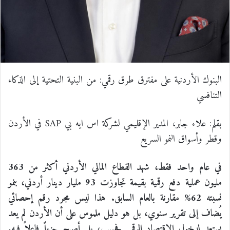
البنوك الأردنية على مفترق طرق رقمي: من البنية التحتية إلى الذكاء
التنافسي
بقلم: علاء جابر، المدير الإقليمي لشركة اس ايه بي SAP في الأردن
وقطر وأسواق النمو السريع
في عام واحد فقط، شهد القطاع المالي الأردني أكثر من 363
مليون عملية دفع رقمية بقيمة تجاوزت 93 مليار دينار أردني، بنمو
نسبته 62% مقارنة بالعام السابق. هذا ليس مجرد رقم إحصائي
يُضاف إلى تقرير سنوي، بل هو دليل ملموس على أن الأردن لم يعد
يستعد لدخول الاقتصاد الرقمي فحسب، بل أصبح جزءاً فاعلاً فيه.