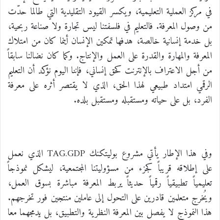
في مركز العملية التعليمية، ويكسر القيود التقليدية التي طالما حدّت
من وصول المعرفة. فالتعليم في فلسفتنا ليس تجارة ولا صناعة ربحية،
بل خدمة إنسانية خالصة، هدفها تمكين الإنسان أينما كان من امتلاك
المعرفة والمهارة والقدرة على العمل والإنتاج. وكما كان نضالنا سابقاً
من أجل الاعتراف بالإنترنت كحق إنساني، فإننا اليوم نؤكد أن التعليم
الرقمي امتداد طبيعي لهذا الحق، الذي لا يقتصر أثره على معرفة
الفرد، بل على حياته ومستقبله ومستقبل بلده.
وفي هذا الإطار يأتي مشروع بوليتكنك TAG.GDP الذي نعمل
على إطلاقه قريباً كجزء من مسؤوليتنا المجتمعية، ليشكل نموذجاً
تعليمياً تطبيقياً رقمياً حديثاً يربط المعرفة مباشرة بسوق العمل،
ويُخرج متعلمين قادرين على التحول إلى عاملين منتجين فور تخرجهم.
هذا النموذج لا يفصل بين المعرفة النظرية والتطبيق، بل يدمجهما معا