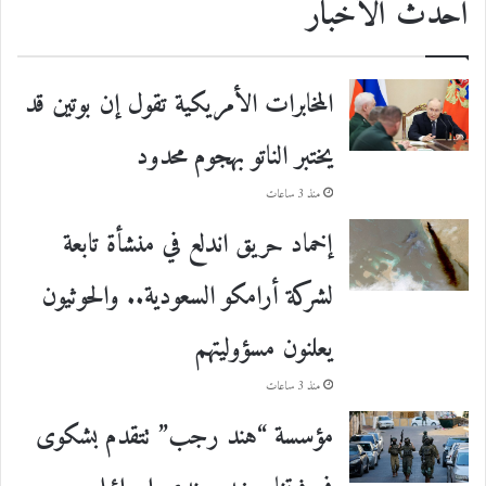
احدث الأخبار
المخابرات الأمريكية تقول إن بوتين قد
يختبر الناتو بهجوم محدود
منذ 3 ساعات
إخماد حريق اندلع في منشأة تابعة
لشركة أرامكو السعودية.. والحوثيون
يعلنون مسؤوليتهم
منذ 3 ساعات
مؤسسة “هند رجب” تتقدم بشكوى