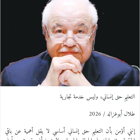
س
ن
u
ن
e
ت
ب
ك
m
ت
d
س
و
د
b
ي
d
ا
ك
إ
l
ر
i
ب
ن
r
ي
t
س
التعليم حق إنساني، وليس خدمة تجارية
ت
طلال أبوغزاله / 2026
إنني أؤمن بأن التعليم حق إنساني أساسي لا يقل أهمية عن باقي