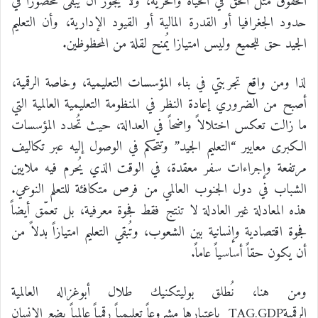
الحقوق مثل الحق في الحياة والحرية، ولا يجوز أن يبقى محصوراً في
حدود الجغرافيا أو القدرة المالية أو القيود الإدارية، وأن التعليم
الجيد حق للجميع وليس امتيازا يُمنح لقلة من المحظوظين.
لذا ومن واقع تجربتي في بناء المؤسسات التعليمية، وخاصة الرقمية،
أصبح من الضروري إعادة النظر في المنظومة التعليمية العالمية التي
ما زالت تعكس اختلالاً واضحاً في العدالة، حيث تُحدد المؤسسات
الكبرى معايير “التعليم الجيد” وتتحكم في الوصول إليه عبر تكاليف
مرتفعة وإجراءات سفر معقدة، في الوقت الذي يُحرم فيه ملايين
الشباب في دول الجنوب العالمي من فرص متكافئة للتعلم النوعي.
هذه المعادلة غير العادلة لا تنتج فقط فجوة معرفية، بل تعمّق أيضاً
فجوة اقتصادية وإنسانية بين الشعوب، وتُبقي التعليم امتيازاً بدلاً من
أن يكون حقاً أساسياً عاماً.
ومن هنا، نُطلق بوليتكنيك طلال أبوغزاله العالمية
الرقميةTAG.GDP باعتبارها مشروعاً تعليمياً رقمياً عالمياً يضع الإنسان