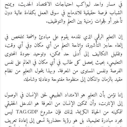
في مسار واحد ليواكب احتياجات الاقتصاد الحديث، ويمنح
الشباب فرصة حقيقية للاندماج في سوق العمل بكفاءة عالية دون
تأخير أو فجوات زمنية بين التعلم والتوظيف.
إن التعليم الرقمي الذي نقدمه يقوم على مبادئ واضحة تتلخص في
إلغاء حاجز التأشيرة، وإتاحة التعلم من أي مكان وفي أي وقت،
وتقليل التكاليف إلى أدنى حد ممكن، وتوحيد جودة المحتوى
التعليمي، بحيث يحصل كل طالب في أي مكان في العالم على نفس
الفرصة ونفس المستوى من المعرفة. وبهذا يتحول التعليم من نظام
مقيد بالزمان والمكان إلى منظومة مفتوحة وعادلة وشاملة.
إننا نؤمن بأن التعليم هو الامتداد الطبيعي لحق الإنسان في الوصول
إلى الإنترنت، وأن تمكين الإنسان من المعرفة هو المدخل الحقيقي
لتمكينه من الحياة الكريمة. لذلك فإن مشروع TAG.GDP ليس
مجرد مبادرة تعليمية، بل هو رؤية حضارية تسعى إلى إعادة تعريف