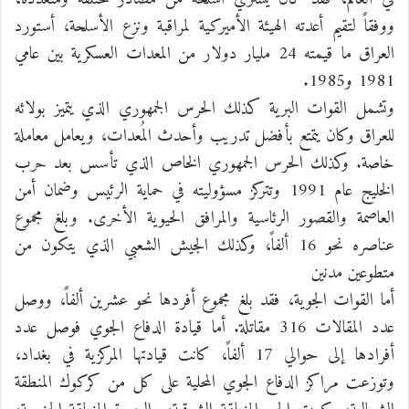
ووفقاً لتقيم أعدته الهيئة الأميركية لمراقبة ونزع الأسلحة، أستورد
العراق ما قيمته 24 مليار دولار من المعدات العسكرية بين عامي
1981 و1985.
وتشمل القوات البرية كذلك الحرس الجمهوري الذي يتميز بولائه
للعراق وكان يتمتع بأفضل تدريب وأحدث المُعدات، ويعامل معاملة
خاصة. وكذلك الحرس الجمهوري الخاص الذي تأسس بعد حرب
الخليج عام 1991 وتتركز مسؤوليته في حماية الرئيس وضمان أمن
العاصمة والقصور الرئاسية والمرافق الحيوية الأخرى. وبلغ مجموع
عناصره نحو 16 ألفاً، وكذلك الجيش الشعبي الذي يتكون من
متطوعين مدنين
أما القوات الجوية، فقد بلغ مجموع أفردها نحو عشرين ألفاً، ووصل
عدد المقالات 316 مقاتلة. أما قيادة الدفاع الجوي فوصل عدد
أفرادها إلى حوالي 17 ألفاً، كانت قيادتها المركزية في بغداد،
وتوزعت مراكز الدفاع الجوي المحلية على كل من كركوك المنطقة