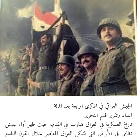
س
ن
u
ن
e
ت
ب
ك
m
ت
d
س
و
د
b
ي
d
ا
ك
إ
l
ر
i
ب
ن
r
ي
t
س
ت
الجيش العراقي في الذكرى الرابعة بعد المائة
اعداد وتقرير قسم التحرير
تاريخ العسكرية في العراق ضارب في القِدم، حيث ظهر أول جيش
نظامي في الأرض التي تشكل العراق المعاصر خلال القرن التاسع