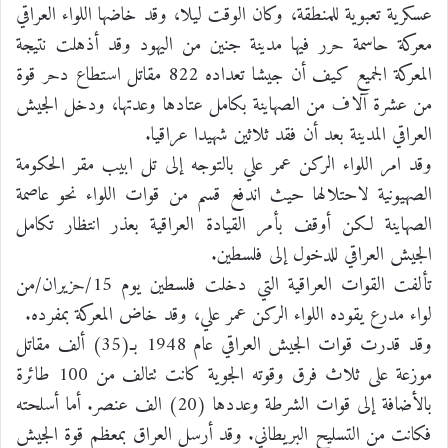
عسكرية تعبوية للمنطقة، وكان الوقت ليلا، وقد خاضها اللواء العراقي
معركة حاسمة حرر فيها مدينة جنين من اليهود وقد أذهلت نتيجة
المعركة الجميع كيف أن جيشا تعداده 822 مقاتل استطاع دحر قوة
من عشرة آلاف من الصهاينة بكامل عتادها وعدتها، ودخل الجيش
العراقي المدينة بعد أن فقد ثلاثين شهيدا عراقيا.
وقد امر اللواء الركن عمر علي بالتوجه إلى تل ابيب مقر الحكومة
الصهيونية لاحتلالها حيث اندفع قسم من قوات اللواء نحو عاصمة
الصهاينة لكن أوقف بأمر القيادة العراقية بعذر انتظار تكامل
الجيش العراقي للدخول إلى فلسطين.
تألفت القوات العراقية التي دخلت فلسطين يوم 15/حزيران/من
لواء مدرع يقوده اللواء الركن عمر علي، وقد خاض المعركة بمفرده.
وقد قدرت قوات الجيش العراقي عام 1948 بـ(35) ألف مقاتل
موزعة على ثلاث فرق وقوته الجوية كانت تتالف من 100 طائرة
بالأضافة إلى قوات الشرطة وعددها (20) الف عنصر. أما أسلحته
فكانت من التسليح البريطاني. وقد أرسل العراق بمعظم قوة الجيش