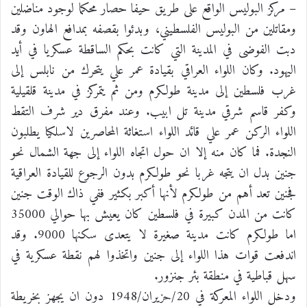
– مركز البوليس الواقع على طريق حيفا حصار محكما لوجود مناضلين
ومقاتلين من البوليس الفلسطيني، وبدئوا بقصفه بمدافع الهاون وقد
دبت الفوضى في المدينة التي كانت بحكم الساقطة عسكريا في أيد
اليهود. وكان اللواء العراقي بقيادة عمر علي يتحرك من نابلس إلى
غرب فلسطين إلى مدينة طولكرم ومن ثم يتمركز في مدينة قلقيلية
وكفر قاسم شرقي مدينة تل ابيب. وعند مفرق دير شرف التقط
اللواء الركن عمر علي قائد اللواء استغاثة المحاصرين لاسلكيا يطلبون
النجدة. فما كان منه إلا ان حول اتجاه اللواء إلى جهة الشمال نحو
جنين بدل ان يتجه غربا نحو طولكرم بدون الرجوع للقيادة العراقية
فجنين تعد أهم من طولكرم لأنها أكبر بكثير ففي ذاك الوقت جنين
كانت من المدن كبيرة في فلسطين كان يعيش بها حوالي 35000
اما طولكرم كانت مدينة صغيرة لا يتعدى سكنها 9000. وقد
اندفعت قوات هذا اللواء إلى جنين واتخذوا لهم نقطة عسكرية في
سهل قباطية في منطقة بئر جنزور.
ودخل اللواء المعركة في 20/حزيران/1948 دون ان يجهز بخريطة