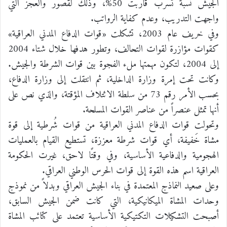
الجيش نسبة تسرب قاربت 50%، وذلك لقصور والعجز التي
واجهت التدريب، وعدم كفاية الرواتب.
وفي خريف عام 2003، تشكلت «قوات الدفاع المدني العراقية»
كقوات مؤازرة لقوات التحالف، وتطور هدفها خلال شتاء 2004
إلى 2004، لتكون مهمتها ملء الفجوة بين قوات الشرطة والجيش.
وكانت تحت إمرة وزارة الداخلية، ثم انتقلت إلى وزارة الدفاع،
بحسب الأمر رقم 73 من سلطة الائتلاف المؤقتة، والذي نص على
أنها تمثل عنصراً من عناصر القوات المسلحة.
وتحولت قوات الدفاع المدني العراقية من قوات شُرطية إلى قوة
مشاة خَفيفة، أي قوات شرطة معززة، تستطيع القيام بالعمليات
الهجومية والدفاعية الأساسية، وفي وقتًا لاحق، غيرت الحكومة
العراقية اسم هذه القوة إلى قوات الحرس الوطني العراقي.
وعلى صعيد النماذج المعتمدة في بناء الجيش العراقي وبدلاً من نموذج
وحدات المشاة الميكانيكية، التي كانت ضمن الجيش السابق،
أصبحت التشكيلات التكتيكية الأساسية تعتمد على كتائب المشاة