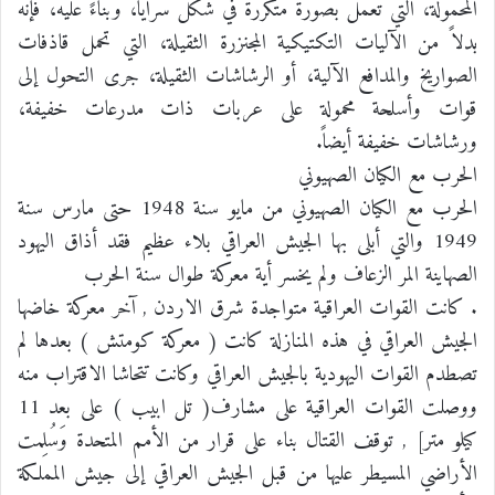
المحمولة، التي تعمل بصورة متكررة في شكل سرايا، وبناءً عليه، فإنه
بدلاً من الآليات التكتيكية المجنزرة الثقيلة، التي تحمل قاذفات
الصواريخ والمدافع الآلية، أو الرشاشات الثقيلة، جرى التحول إلى
قوات وأسلحة محمولة على عربات ذات مدرعات خفيفة،
ورشاشات خفيفة أيضاً.
الحرب مع الكيان الصهيوني
الحرب مع الكيان الصهيوني من مايو سنة 1948 حتى مارس سنة
1949 والتي أبلى بها الجيش العراقي بلاء عظيم فقد أذاق اليهود
الصهاينة المر الزعاف ولم يخسر أية معركة طوال سنة الحرب
. كانت القوات العراقية متواجدة شرق الاردن , آخر معركة خاضها
الجيش العراقي في هذه المنازلة كانت ( معركة كومتش ) بعدها لم
تصطدم القوات اليهودية بالجيش العراقي وكانت تتحاشا الاقتراب منه
ووصلت القوات العراقية على مشارف( تل ابيب ) على بعد 11
كيلو متر] , توقف القتال بناء على قرار من الأمم المتحدة وَسُلِمت
الأراضي المسيطر عليها من قبل الجيش العراقي إلى جيش المملكة