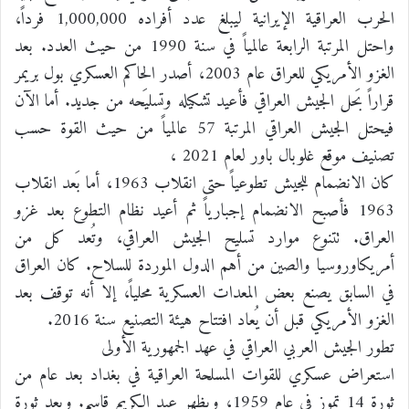
الحرب العراقية الإيرانية ليبلغ عدد أفراده 1,000,000 فرداً،
واحتل المرتبة الرابعة عالمياً في سنة 1990 من حيث العدد. بعد
الغزو الأمريكي للعراق عام 2003، أصدر الحاكم العسكري بول بريمر
قراراً بَحل الجيش العراقي فأعيد تشكيله وتسليَحه من جديد. أما الآن
فيحتل الجيش العراقي المرتبة 57 عالمياً من حيث القوة حسب
تصنيف موقع غلوبال باور لعام 2021 ،
كان الانضمام للجيش تطوعياً حتى انقلاب 1963، أما بَعد انقلاب
1963 فأصبح الانضمام إجبارياً ثم أعيد نظام التطوع بعد غزو
العراق. تتنوع موارد تسليح الجيش العراقي، وتُعد كل من
أمريكاوروسيا والصين من أهم الدول الموردة للسلاح. كان العراق
في السابق يصنع بعض المعدات العسكرية محلياً، إلا أنه توقف بعد
الغزو الأمريكي قبل أن يُعاد افتتاح هيئة التصنيع سنة 2016.
تطور الجيش العربي العراقي في عهد الجمهورية الأولى
استعراض عسكري للقوات المسلحة العراقية في بغداد بعد عام من
ثورة 14 تموز في عام 1959، ويظهر عبد الكريم قاسم. وبعد ثورة