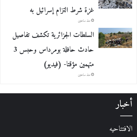
غزة شرط التزام إسرائيل به
منذ ساعتين
السلطات الجزائرية تكشف تفاصيل
حادث حافلة بومرداس وحبس 3
متهمين مؤقتا- (فيديو)
منذ ساعتين
أخبار
الافتتاحيه