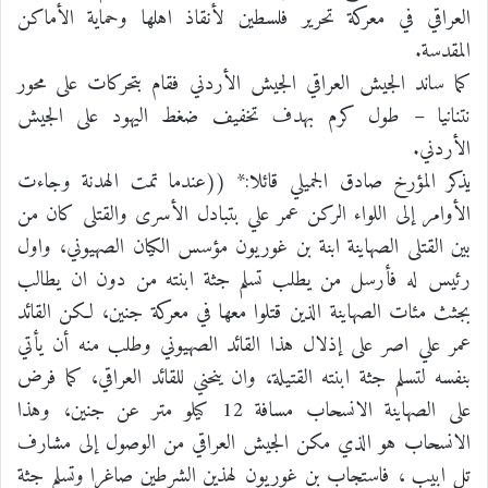
العراقي في معركة تحرير فلسطين لأنقاذ اهلها وحماية الأماكن
المقدسة.
كما ساند الجيش العراقي الجيش الأردني فقام بتحركات على محور
نتنانيا – طول كرم بهدف تخفيف ضغط اليهود على الجيش
الأردني.
يذكر المؤرخ صادق الجميلي قائلا:* ((عندما تمت الهدنة وجاءت
الأوامر إلى اللواء الركن عمر علي بتبادل الأسرى والقتلى كان من
بين القتلى الصهاينة ابنة بن غوريون مؤسس الكيان الصهيوني، واول
رئيس له فأرسل من يطلب تسلم جثة ابنته من دون ان يطالب
بجثث مئات الصهاينة الذين قتلوا معها في معركة جنين، لكن القائد
عمر علي اصر على إذلال هذا القائد الصهيوني وطلب منه أن يأتي
بنفسه لتسلم جثة ابنته القتيلة، وان ينحني للقائد العراقي، كما فرض
على الصهاينة الانسحاب مسافة 12 كيلو متر عن جنين، وهذا
الانسحاب هو الذي مكن الجيش العراقي من الوصول إلى مشارف
تل ابيب ، فاستجاب بن غوريون لهذين الشرطين صاغرا وتسلم جثة