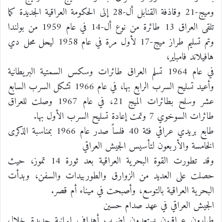
وميج-21 وقاذفة القنابل أل-28 إلى الحكومة العراقية الجديدة كما
تلقى العراق 13 طائرة من نوع أل-14 في عام 1959 من بولندا
وتم تسليم طراز ميج-17 لأول مرة في عام 1958 ليحل محل دي
هافيلاند فامباير،
في عام 1964 تسلم العراق طائرات وسكس السمتية البريطانية
وأعيد تسليح السرب الرابع بها، في عام 1966 تشكل السرب السابع
عشر وسلح بطائرات الميج 21، في عام 1967 وصلت للعراق
طائرات السوخوي 7 وتمت إعادة تسليح السرب الأول بها.
طابع بريدي عراقي فئة 40 فلساً صدر عام 1966 بمناسبة الذكرى
الخامسة والأربعون لتأسيس الجيش العراقي
وقد تطورت القوة البحرية العراقية بعد ثورة 14 تموز، حيث
حصلت على العديد من الزوارق والطوربيدات والسفن، وبدأت
البحرية العراقية بالتوسع، وأصبحت في ميناء أم قصر.
الجيش العراقي في عهد صدام حسين
طيارون عراقيون يستعدون لضرب أهداف إيرانية جديدة خلال