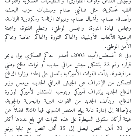
وجيش القدس وقوات الطوارئ، والتنظيميات العسكرية والقوات
الشبه عَسكرية، مثل فدائيي صدام وميلشيات حزب البعث،
وأصدقاء صدام، وأشبال صدام، وديوان الرئاسة وسكرتارية الرئاسة،
ومجلس قيادة الثورة، والمجلس الوطني، وتنظيم الفتوة، واللجنة
الوطنية للألعاب الأولمبية، والمحاكم الثورة والمحاكم الخاصة ومحاكم
الأمن الوطني.
وفي 8 أغسطس/أب، 2003، أصدر الحاكم العسكري بول بريمر
قراره رقم 22 بتشكيل جيش عراقي جديد، أو قوات دفاع وطني
عراقية.وقد بدأت القوات الأميركية بالعمل على إعادة وزارة الدفاع
لتتمكن من الإشراف على الجيش العراقي الجديد، ويعمل وزير
الدفاع الجديد بإشراف أميركي وبتوجيه المستشار الأميركي لوزارة
الدفاع. ويتألف الجديد من القوات البرية والبحرية والجوية،
بالإضافة إلى إدارة عامة يبلغ العنصر النسوي فيها 50% فضلاً عن
هيئة أركان ستتولى السيطرة على هذه القوات التي بلغ عددها أكثر
من 20 ألف شخص ليصل إلى 35 ألف شخص مع نهاية يونيو