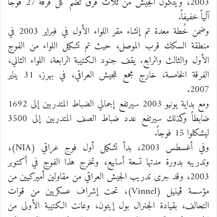
2003، ويتكون الجيش من ثلاث فرق تضم كل فرقة 27 فوجاً
آلياً خفيفاً.
وضمن خُطة معدة تم إنشاء مقر اللواء الأول في فبراير 2003 في
منطقة السكك قرب الموصل، حيث تم تشكيل اللواء من الفوج
الأول والثالث والرابع. يقف جنود الكتيبة الرابعة، اللواء الثاني،
الفرقة الخامسة، خارج مجمع للجيش العراقي، في بهرز، 31 يناير
2007.
ومع بداية يونيو 2003 سيرتفع إجمالي الضباط المتدربين إلى 1692
ضابطاً وكذلك سيرتفع عدد ضباط الصف المتدربين إلى 3500
ليشكلوا 15 فوجاً.
وفي أغسطس 2003، بدأ تشكيل أول فوج عراقي (NIA)،
وتدريبه بدورة مدتها تسعة أسابيع، وتخرج هذا الفوج في أكتوبر
2003، وقد جرى تدريب الجيش العراقي من مقاولين أميركيين من
مؤسسة ڤينيل (Vinnel)، تحت إشراف عسكريين من قوات
التحالف، بقيادة الجنرال بول إيتون، وعانت الكتيبة الأولى من