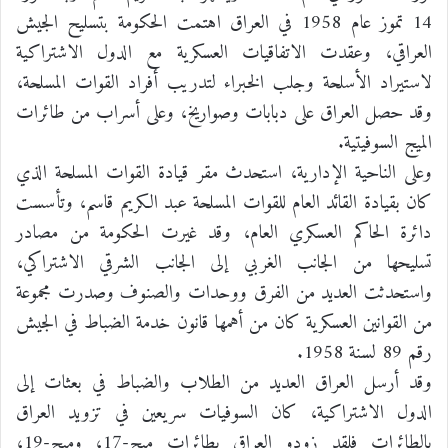
14 تموز عام 1958 في العراق اهتمت الحكومة بتسليح الجيش
العراقي، وعقدت الاتفاقيات العسكرية مع الدول الاشتراكية
لاستيراد الأسلحة وجلب الخبراء لتدريب أفراد القوات المسلحة،
وقد حصل العراق على دبابات وصواريخ، وعلى أسراب من طائرات
الميج السوفيتية.
وعلى الناحية الإدارية، استحدث مقر قيادة القوات المسلحة الذي
كان بقيادة القائد العام للقوات المسلحة عبد الكريم قاسم، وتأسست
دائرة الحاكم العسكري العام، وقد غيرت الحكومة من مصادر
تسليحها من الجانب الغربي إلى الجانب الشرقي الاشتراكي،
واستحدثت العديد من الفرق ووحدات والصنوف وصدرت مجموعة
من القوانين العسكرية كان من أهمها قانون خدمة الضباط في الجيش
رقم 89 لسنة 1958.
وقد أرسل العراق العديد من الطلاب والضباط في بعثات إلى
الدول الاشتراكية، كان السوفيات سريعين في تزويد العراق
بالطائرات فلقد زودو العراق بطائرات ميج-17، وميج-19،