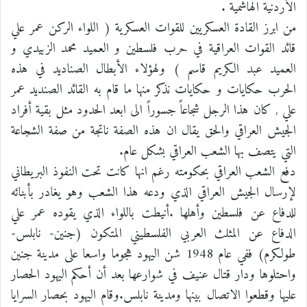
الأردنية الهاشمية .
من ابرز القادة العسكريين للقوات العسكرية ( اللواء الركن عمر علي
قائد القوات العراقية في حرب فلسطين و العميد محمد الزبيدي و
العميد عبد الكريم قاسم ) ولهؤلاء الأبطال الصناديد في هذه
الحرب حكايات و حكايات نذكر منها ما قام به القائد الصنديد عمر
علي , كان هذا الرجل شجاعاً جسوراً الى ابعد الحدود مثل بقية أفراد
الجيش العراقي والحق يقال ان هذه الصفة ناتجة من صفة الشجاعة
التي يتصف بها الشعب العراقي بشكل عام.
دفع الشعب العراقي بحكومته رغم انها كانت تحت النفوذ البريطاني
لإرسال الجيش العراقي الذي ودعه هذا الشعب وهو يغادر بأبنائه
للدفاع عن فلسطين وأهلها .أنيطت باللواء الذي يقوده عمر علي
الدفاع عن المثلث العربي الفلسطيني المتكون (جنين- نابلس-
طولكرم) ففي عام 1948 شن اليهود هجوما واسعا على مدينة جنين
واحتلوها ودار قتال عنيف في شوارعها بعد أن أحكم اليهود الحصار
عليها وقطعوا الاتصال بينها ومدينة نابلس.وقام اليهود بحصار السرايا