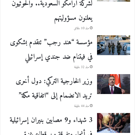
لشركة أرامكو السعودية.. والحوثيون
يعلنون مسؤوليتهم
منذ 10 دقائق
مؤسسة “هند رجب” تتقدم بشكوى
في فيتنام ضد جندي إسرائيلي
منذ 32 دقيقة
وزير الخارجية التركي: دول أخرى
تريد الانضمام إلى “اتفاقية مكة”
منذ 44 دقيقة
3 شهداء و9 مصابين بنيران إسرائيلية
في أنحاء متفرقة من قطاع غزة