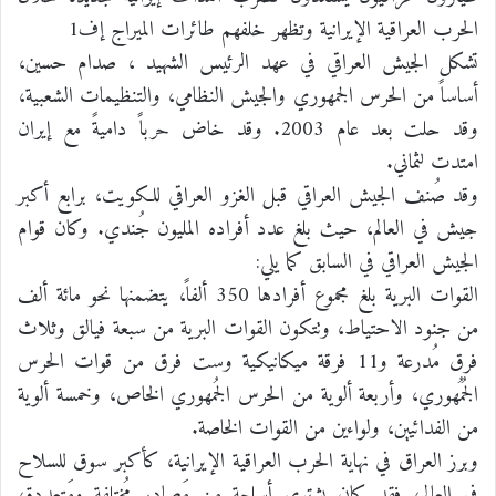
الحرب العراقية الإيرانية وتظهر خلفهم طائرات الميراج إف1
تشكل الجيش العراقي في عهد الرئيس الشهيد ، صدام حسين،
أساساً من الحرس الجمهوري والجيش النظامي، والتنظيمات الشعبية،
وقد حلت بعد عام 2003. وقد خاض حرباً داميةً مع إيران
امتدت لثماني.
وقد صُنف الجيش العراقي قبل الغزو العراقي للكويت، برابع أكبر
جيش في العالم، حيث بلغ عدد أفراده المليون جُندي. وكان قوام
الجيش العراقي في السابق كما يلي:
القوات البرية بلغ مجموع أفرادها 350 ألفاً، يتضمنها نحو مائة ألف
من جنود الاحتياط، وتتكون القوات البرية من سبعة فيالق وثلاث
فرق مُدرعة و11 فرقة ميكانيكية وست فرق من قوات الحرس
الجُمُهوري، وأربعة ألوية من الحرس الجُمهوري الخاص، وخمسة ألوية
من الفدائيين، ولواءين من القوات الخاصة.
وبرز العراق في نهاية الحرب العراقية الإيرانية، كأكبر سوق للسلاح
في العالم، فقد كان يشتري أسلحة من مَصادر مُختلفة ومَتعددة،