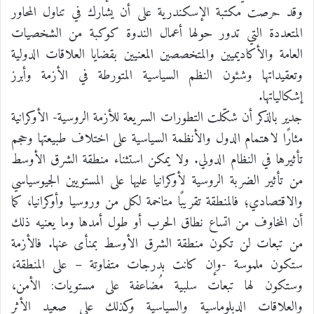
وقد حرصت مكتبة الإسكندرية على أن يشارك في تناول المحاور
المتعددة التي تدور حولها أعمال الندوة كوكبة من الشخصيات
العامة والأكاديميين والمتخصصين المعنيين بقضايا العلاقات الدولية
وتعقيداتها وشئون النظم السياسية المتورطة في الأزمة وأبرز
إشكالياتها.
جدير بالذكر أن شكّلت التطورات السريعة للأزمة الروسية- الأوكرانية
مثارًا لاهتمام الدول والأنظمة السياسية على اختلاف طبيعتها وحجم
تأثيرها في النظام الدولي. ولا يمكن استثناء منطقة الشرق الأوسط
من تأثير الضربة الروسية لأوكرانيا عليها على المستويين الجيوسياسي
والاقتصادي؛ فالمنطقة تقريبًا متاخمة لكل من وروسيا وأوكرانيا، كما
أن المخاوف من اتساع نطاق الحرب أو طول أمدها وما يعنيه ذلك
من تبعات لن تكون منطقة الشرق الأوسط بمنأى عنها. فالأزمة
ستكون ملموسة -وإن كانت بدرجات متفاوتة – على المنطقة،
وستكون لها تبعات سلبية مُضاعفة على مستويات: الأمن،
والعلاقات الدبلوماسية والسياسية وكذلك على صعيد الأثر