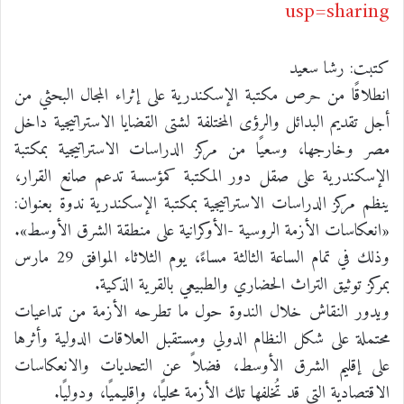
usp=sharing
كتبت: رشا سعيد
انطلاقًا من حرص مكتبة الإسكندرية على إثراء المجال البحثي من
أجل تقديم البدائل والرؤى المختلفة لشتى القضايا الاستراتيجية داخل
مصر وخارجها، وسعيًا من مركز الدراسات الاستراتيجية بمكتبة
الإسكندرية على صقل دور المكتبة كمؤسسة تدعم صانع القرار،
ينظم مركز الدراسات الاستراتيجية بمكتبة الإسكندرية ندوة بعنوان:
«انعكاسات الأزمة الروسية -الأوكرانية على منطقة الشرق الأوسط».
وذلك في تمام الساعة الثالثة مساءً، يوم الثلاثاء الموافق 29 مارس
بمركز توثيق التراث الحضاري والطبيعي بالقرية الذكية.
ويدور النقاش خلال الندوة حول ما تطرحه الأزمة من تداعيات
محتملة على شكل النظام الدولي ومستقبل العلاقات الدولية وأثرها
على إقليم الشرق الأوسط، فضلاً عن التحديات والانعكاسات
الاقتصادية التي قد تُخلفها تلك الأزمة محليًا، وإقليميًا، ودوليًا.