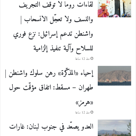
لقاءات روما لا توقف التجريف
والنسف ولا تعجّل الانسحاب |
واشنطن تدعم إسرائيل: نزع فوري
للسلاح وآلية تنفيذ إلزامية
منذ 12 ساعة
إحياء «المذكّرة» رهن سلوك واشنطن |
طهران – مسقط: اتفاق مؤقّت حول
«هرمز»
منذ 12 ساعة
العدو يصعّد في جنوب لبنان: غارات