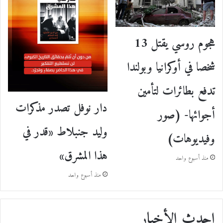
هجوم روسي يقتل 13
شخصا في أوكرانيا وبولندا
تدفع بطائرات لتأمين
دار نوفل تصدر مذكرات
أجوائها- (صور
وليد جنبلاط «قدر في
وفيديوهات)
هذا المشرق»
منذ أسبوع واحد
منذ أسبوع واحد
احدث الأخبار