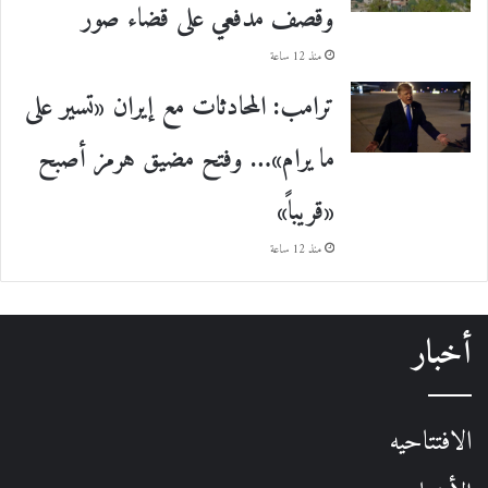
وقصف مدفعي على قضاء صور
منذ 12 ساعة
ترامب: المحادثات مع إيران «تسير على
ما يرام»… وفتح مضيق هرمز أصبح
«قريباً»
منذ 12 ساعة
أخبار
الافتتاحيه