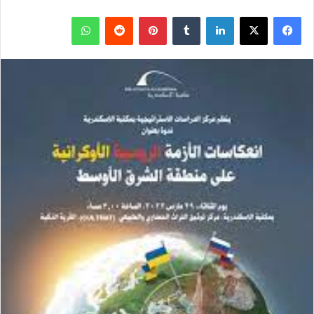
ف
ل
ب
و
ي
X
ي
T
ي
R
ا
س
ن
u
ن
e
ت
ب
ك
m
ت
d
س
و
د
b
ي
d
ا
ك
إ
l
ر
i
ب
ن
r
ي
t
س
ت