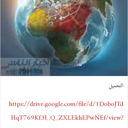
التحميل
https://drive.google.com/file/d/1DoboJTd
HqT769Kf3I_Q_ZXLEkhEPwNEf/view?