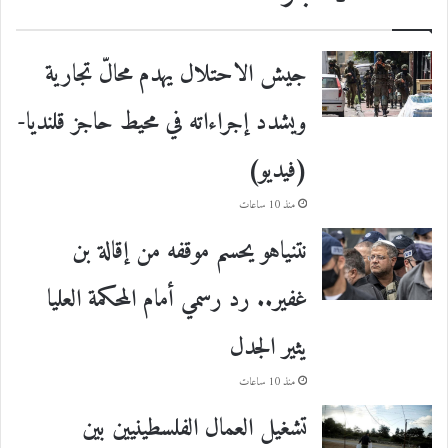
جيش الاحتلال يهدم محالّ تجارية
ويشدد إجراءاته في محيط حاجز قلنديا-
(فيديو)
منذ 10 ساعات
نتنياهو يحسم موقفه من إقالة بن
غفير.. رد رسمي أمام المحكمة العليا
يثير الجدل
منذ 10 ساعات
تشغيل العمال الفلسطينيين بين