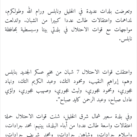
وتعرضت بلدات عديدة في الخليل ونابلس ورام الله وطولكرم،
لمداهمات واعتقالات طالت عددا كبيرا من الشبان. واندلعت
مواجهات مع قوات الاحتلال في بلدتي بيتا وسبسطية بمحافظة
نابلس.
واعتقلت قوات الاحتلال 7 شبان من مخيم عسكر الجديد بنابلس
وهم، إبراهيم النقيب، ومحمود التك، وعبد الكريم التك، ونهاد
عجوري، ومحمود عجوري، وليث عجوري، وصهيب عجوري، ولؤي
عادل صباح، وعبد الرحمن كايد صباح”.
وفي بلدة سعير شمال شرق الخليل، شنت قوات الاحتلال حملة
اعتقالات واسعة طالت عددا من أبناء البلدة، بينهم: محمد جرادات،
وإسلام جرادات، وشاهين جرادات، ومحمد شريف جرادات،