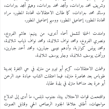
وشريف محمد جرادات، وأمجد محمد جرادات، وهيثم أمجد جرادات،
وسائد محمد جرادات، كما طالت الاعتقالات شحادة المطور، مراد
شحادة المطور، إسماعيل المطور، ووسيم إسماعيل المطور.
وامتدت الحملة لتشمل أسماء أخرى، من بينهم: هاشم الفروخ،
ونصري الفروخ، ومحمد نواف شلالدة، ومحمد نواف ذياب شلالدة،
ومحمد يونس كوازبة، وأدهم عيسى جبارين، ومحمد أحمد جبارين،
ورأفت يوسف شلالدة، وجابر يوسف شلالدة.
وشملت الاعتقالات، كريم أبو تيرو من منزله في حي الثغرة بمدينة
طوباس بعد محاصرة منزله، فيما اعتقلت الشاب عبادة عبد الرحمن
أبو عرة بعد مداهمة منزله في بلدة عقابا.
واقتحمت قوات الاحتلال بيتا، جنوب نابلس، ما أدى إلى اندلاع
مواجهات، أطلق خلالها الجنود الرصاص الحي وقنابل الصوت