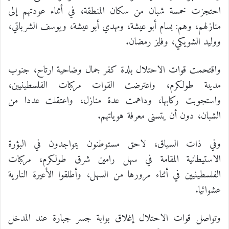
احتجزت خمسة شبان من سكان المنطقة، في أثناء عودتهم إلى
منازلهم، وهم: بسام أبو عيشة، ومهدي أبو عيشة، ويوسف الشرباتي،
ووليد الشويكي، وفايز رمضان.
واقتحمت قوات الاحتلال بلدة كفر جمال وضاحية ارتاح، جنوب
مدينة طولكرم، واعترضت القوات مركبات الفلسطينيين،
واستجوبت ركابها، وداهمت عدة منازل، واعتقلت عددا من
الشبان، دون أن يتسنى معرفة هوياتهم.
وفي ذات السياق، لاحق مستوطنون يتواجدون في البؤرة
الاستيطانية المقامة في سهل رامين شرق طولكرم، مركبات
الفلسطينيين في أثناء مرورها من السهل، وأطلقوا الأعيرة النارية
عشوائيا.
وتواصل قوات الاحتلال إغلاق بوابة جسر جبارة عند المدخل