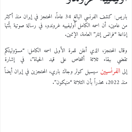
باريس: كشف الفرنسي البالغ 34 عاماً، المحتجز في إيران منذ أكثر
من عامين، أن اسمه الكامل أوليفييه غروندو، في رسالة صوتية بثّتها
إذاعة “فرانس إنتر” العامة، الإثنين.
وقال المحتجز، الذي أعلن للمرة الأولى اسمه الكامل: “مسؤوليتكم
تقضي ببقاء ثلاثة أشخاص على قيد الحياة”، في إشارة
الفرنسيين
إلى
سيسيل كولر وجاك باري، المحتجزين في إيران أيضاً
منذ 2022، محذراً بأن الثلاثة “منهكون”.