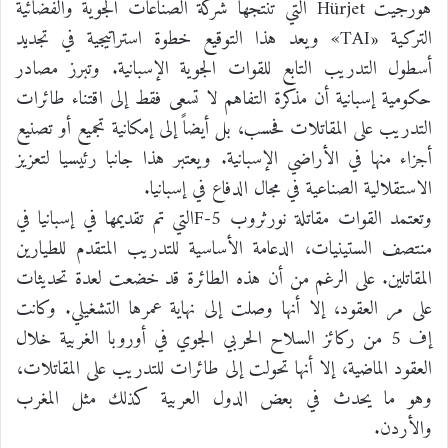
هورجيت Hürjet التي تنتجها شركة الصناعات الجوية والفضائية
التركية «TAI» ويعد هذا التوقيع خطوة استراتيجية في تجديد
أسطول التدريب التابع للقوات الجوية الإسبانية. وتبرز مصادر
حكومية إسبانية أن مذكرة التفاهم لا تسعى فقط إلى اقتناء طائرات
التدريب على المقاتلات فحسب، بل أيضاً إلى إمكانية تجميع أو تصنيع
أجزاء منها في الأراضي الإسبانية. ويعتبر هذا جانبا رئيسيا لتعزيز
الاستقلالية الصناعية في مجال الدفاع في إسبانيا.
وتعتمد القوات مقاتلة نورثروب F-5التي تم تقديمها في إسبانيا في
منتصف الستينيات، الدعامة الأساسية للتدريب المتقدم للطيارين
المقاتلين. على الرغم من أن هذه الطائرة قد خضعت لعدة تحديثات
على مر العقود، إلا أنها وصلت إلى نهاية عمرها التشغيلي. وكانت
إف 5 من ركائز السلاح الحربي الجوي في أوروبا الغربية خلال
العقود الماضية، إلا أنها تحولت إلى طائرات للتدريب على المقاتلات،
وهو ما يحدث في بعض الدول العربية كذلك مثل المغرب
والأردن.