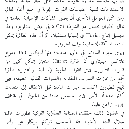
تدريب متقدمة وطائرة هجومية خفيفة تمثل حلاً حديثاً ومتعدد
الاستخدامات لتلبية احتياجات القوات الجوية في جميع أنحاء العالم.
ومن ضمن العوامل الأخرى أن بعض الشركات الإسبانية العاملة في
مجال الطيران تتعاون مع الشرطة التركية في بعض المشاريع، وهذا
سيسهل إنتاج Hürjet في إسبانيا مستقبلا. كما أن هذه الطائرة يمكن
استعمالها كمقاتلة خفيفة وقت الحروب.
ويرى خبراء السلاح في تقارير متعددة منها أوبكس 360 وموقع
غلاكسي ميليتاري أن طائرة Hürjet ستعزز بشكل كبير من
قدرات التدريب لدى القوات الجوية الإسبانية. وباعتبارها طائرة
تجمع بين مميزات التدريب المتقدمة والقدرات القتالية الخفيفة، فهي
تتيح للطيارين اكتساب مهارات شاملة قبل الانتقال إلى منصات
أكثر تعقيداً، الأمر الذي سيجعل عددا من الجيوش في مختلف
الدول تراهن عليها.
في غضون ذلك، حققت الصناعة العسكرية التركية تطورات هائلة
خلال العقد الأخير، فقد أصبحت شركتها بايكار على رأس