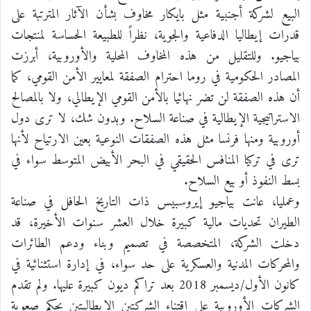
البيع لشركة أجنبية مثل بايكار مخاوف بشأن الآثار المترتبة على
قدرات إيطاليا الدفاعية والجوية، نظراً للطبيعة الحساسة لمنتجات
بياجيو. وللتقليل من هذه المخاوف المحلية والأوروبية، أبرزت
المصادر الحكومية في روما احترام الصفقة لمعايير الأمن القومي، كما
أن هذه الصفقة لن تضر نهائيا بالأمن القومي الإيطالي، ولا بالمصالح
الاستراتيجية الإيطالية في صناعة السلاح. وبدون شك، لا ترى دول
أوروبية ومنها فرنسا مثل هذه الصفقات النوعية بعين الارتياح لأنها
ترى في تركيا المنافس الحقيقي في البحر الأبيض المتوسط سواء في
بسط النفوذ أو بيع السلاح.
وعمليا، عانت بياجيو إيروسبيس ذات التاريخ الحافل في صناعة
الطيران تحديات مالية كبيرة خلال العشر سنوات الأخيرة، قد
دخلت الشركة، المتخصصة في تصميم وبناء ودعم الطائرات
والمحركات المدنية والعسكرية على حد سواء، في إدارة استثنائية في
كانون الأول/ديسمبر 2018 بعد تراكم ديون كبيرة عليها. ولم تقدم
الشركات الأوروبية على اقتناء الشركتين الإيطاليتين بحكم صعوبة