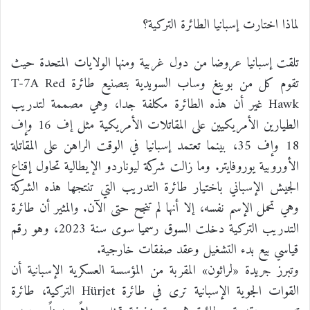
لماذا اختارت إسبانيا الطائرة التركية؟
تلقت إسبانيا عروضا من دول غربية ومنها الولايات المتحدة حيث
تقوم كل من بوينغ وساب السويدية بتصنيع طائرة T-7A Red
Hawk غير أن هذه الطائرة مكلفة جدا، وهي مصممة لتدريب
الطيارين الأمريكيين على المقاتلات الأمريكية مثل إف 16 وإف
18 وإف 35، بينما تعتمد إسبانيا في الوقت الراهن على المقاتلة
الأوروبية يوروفايتر. وما زالت شركة ليوناردو الإيطالية تحاول إقناع
الجيش الإسباني باختيار طائرة التدريب التي تنتجها هذه الشركة
وهي تحمل الإسم نفسه، إلا أنها لم تنجح حتى الآن. والمثير أن طائرة
التدريب التركية دخلت السوق رسميا سوى سنة 2023، وهو رقم
قياسي بيع بدء التشغيل وعقد صفقات خارجية.
وتبرز جريدة «لراثون» المقربة من المؤسسة العسكرية الإسبانية أن
القوات الجوية الإسبانية ترى في طائرة Hürjet التركية، طائرة