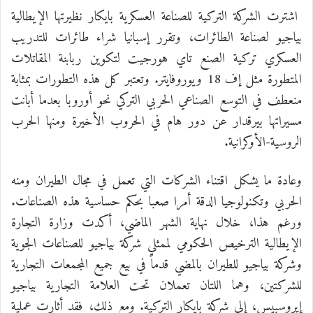
اشترت الشركة التركية للصناعة العسكرية بايكار نظيرتها الإيطالية
بياجيو لصناعة الطائرات، وتقرر إسبانيا شراء طائرات للتدريب
العسكري تركية الصنع تاي هورجيت لتكوين ربابنة المقاتلات
المتطورة مثل إف 18 ويوروفايتر. وتعتبر كل هذه التطورات بمثابة
منعطف في التوسع الصناعي الحربي التركي نحو أوروبا بعدما أبانت
مسيراتها بيرقدار عن دور هام في الحروب الأخيرة ومنها الحرب
الروسية-الأوكرانية.
وعادة ما يشكل اقتناء الشركات التي تعمل في مجال الطيران ومنه
الحربي وتكنولوجيا الدقة أمرا صعبا بحكم حساسية هذه الصناعات.
ورغم هذا، خلال نهاية الشهر الماضي، أكدت وزارة التجارة
الإيطالية الترخيص الحكومي لممثلي شركة بياجيو للصناعات الجوية
وشركة بياجيو للطيران بالمضي قدماً في بيع جميع المجمعات التجارية
للشركتين، وهما اللتان تعملان تحت العلامة التجارية بياجيو
إيروسبيس، إلى شركة بايكار التركية. ومع ذلك، فقد أثارت عملية