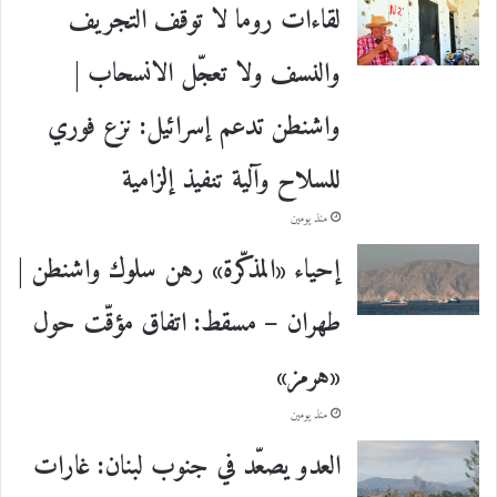
لقاءات روما لا توقف التجريف
والنسف ولا تعجّل الانسحاب |
واشنطن تدعم إسرائيل: نزع فوري
للسلاح وآلية تنفيذ إلزامية
منذ يومين
إحياء «المذكّرة» رهن سلوك واشنطن |
طهران – مسقط: اتفاق مؤقّت حول
«هرمز»
منذ يومين
العدو يصعّد في جنوب لبنان: غارات