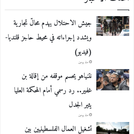
جيش الاحتلال يهدم محالّ تجارية
ويشدد إجراءاته في محيط حاجز قلنديا-
(فيديو)
منذ يومين
نتنياهو يحسم موقفه من إقالة بن
غفير.. رد رسمي أمام المحكمة العليا
يثير الجدل
منذ يومين
تشغيل العمال الفلسطينيين بين