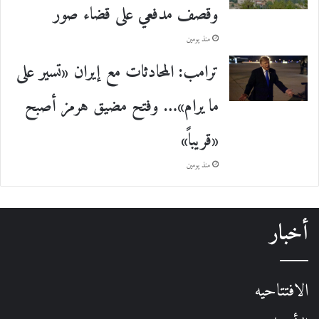
وقصف مدفعي على قضاء صور
منذ يومين
ترامب: المحادثات مع إيران «تسير على
ما يرام»… وفتح مضيق هرمز أصبح
«قريباً»
منذ يومين
أخبار
الافتتاحيه