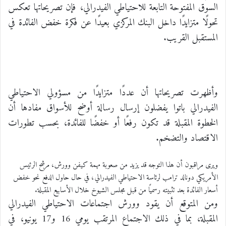
السوق المفتوحة التابعة للاحتياطي الفيدرالي، فإن تصريحاتها تعكس
تحولًا متزايدًا داخل البنك المركزي بعيدًا عن فكرة خفض الفائدة في
المستقبل القريب.
وأظهرت تصريحاتها أن عددًا متزايدًا من مسؤولي الاحتياطي
الفيدرالي باتوا يفضلون إرسال رسالة أوضح للأسواق مفادها أن
الخطوة المقبلة قد تكون رفعًا أو خفضًا للفائدة، بحسب تطورات
الاقتصاد والتضخم.
ويرى مراقبون أن هذا التوجه قد يزيد من صعوبة مهمة كيفن وورش، مرشح الرئيس
الأمريكي دونالد ترامب لرئاسة الاحتياطي الفيدرالي، في حال حاول الدفع نحو خفض
أسعار الفائدة بعد تثبيته رسميًا من قبل مجلس الشيوخ خلال الأسابيع المقبلة.
ومن المتوقع أن يقود وورش اجتماعات الاحتياطي الفيدرالي
المقبلة، بما في ذلك الاجتماع المرتقب يومي 16 و17 يونيو، في