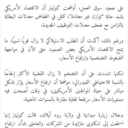
على صعيد سوق العمل، أوضحت كولينز أن الاقتصاد الأمريكي
يشهد حالة “توازن غير معتادة”، تتمثل في انخفاض معدلات البطالة
بالتزامن مع ضعف معدلات التوظيف الجديدة.
ورغم ذلك، أكدت أن الطلب الاستهلاكي لا يزال قويًا نسبيًا، ما
يمنح الاقتصاد الأمريكي بعض الصمود حتى الآن في مواجهة
الضغوط التضخمية وارتفاع الأسعار.
لكنها شددت على أن التضخم لا يزال القضية الأكثر إلحاحًا
بالنسبة للاحتياطي الفيدرالي، موضحة أن ارتفاع الأسعار يؤثر بشكل
مباشر على حياة المواطنين الأمريكيين، في وقت أصبحت فيه
مستويات الأسعار مرتفعة للغاية مقارنة بالسنوات الماضية.
وخلال زيارة ميدانية في ولاية رود آيلاند، قالت كولينز إنها
استمعت إلى شكاوى متزايدة من الشركات والعاملين بشأن ارتفاع