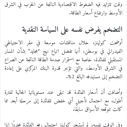
وقت تتزايد فيه الضغوط الاقتصادية الناتجة عن الحرب في الشرق
الأوسط وارتفاع أسعار الطاقة.
التضخم يفرض نفسه على السياسة النقدية
أوضحت كولينز، خلال مناقشات موسعة في مقر الاحتياطي
الفيدرالي في بوسطن، أنها تفضل اتباع نهج “محايد” بشأن المسار
المستقبلي للفائدة، خاصة مع استمرار صدمة الطاقة الناتجة عن الصراع
في الشرق الأوسط، والتي تؤخر قدرة البنك المركزي على إعادة
التضخم إلى مستهدفه البالغ 2%.
وأضافت أن أسعار الفائدة قد تبقى عند مستوياتها الحالية لفترة
أطول، مع احتمال تأجيل أي خفض للفائدة إلى مرحلة أبعد مما
كانت تتوقعه الأسواق سابقًا.
وفي الوقت نفسه، لم تستبعد كولينز احتمال رفع الفائدة مجددًا إذا