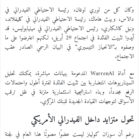
وكان كل من لوري لوغان، رئيسة الاحتياطي الفيدرالي في
دالاس، وبيث هاماك، رئيسة الاحتياطي الفيدرالي في كليفلاند،
ونيل كاشكاري، رئيس الاحتياطي الفيدرالي في مينيابوليس، قد
أيدوا تثبيت الفائدة في اجتماع 29 أبريل، لكنهم اعترضوا على ما
وصفوه بـ”الانحياز التيسيري” في البيان الرسمي الصادر عقب
الاجتماع.
مع أداة WarrenAI المدعومة ببيانات مباشرة، يمكنك تحليل
السيناريوهات المتضاربة بين تثبيت الفائدة لفترة أطول واحتمالات
الرفع مجدداً، وبناء استراتيجية استثمارية متزنة في ظل ترقب
الأسواق لتوجهات القيادة الجديدة للبنك المركزي.
تحول متزايد داخل الفيدرالي الأمريكي
رغم أن سوزان كولينز ليست عضوًا مصوتًا هذا العام في لجنة